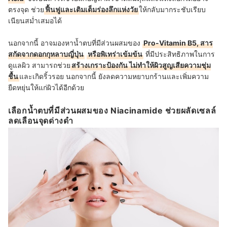
ตรงจุด ช่วย
ฟื้นฟูและเติมเต็มร่องลึกแห่งวัย
ให้กลับมากระชับเรียบ
เนียนสม่ำเสมอได้
นอกจากนี้ อาจมองหาน้ำตบที่มีส่วนผสมของ
Pro-Vitamin B5, สาร
สกัดจากดอกกุหลาบญี่ปุ่น
หรือพิเทร่าเข้มข้น
ที่มีประสิทธิภาพในการ
ดูแลผิว สามารถช่วย
สร้างเกราะป้องกัน ไม่ทำให้ผิวสูญเสียความชุ่ม
ชื้น
และเกิดริ้วรอย นอกจากนี้ ยังลดความหยาบกร้านและเพิ่มความ
ยืดหยุ่นให้แก่ผิวได้อีกด้วย
เลือกน้ำตบที่มีส่วนผสมของ Niacinamide ช่วยผลัดเซลล์
ลดเลือนจุดด่างดำ