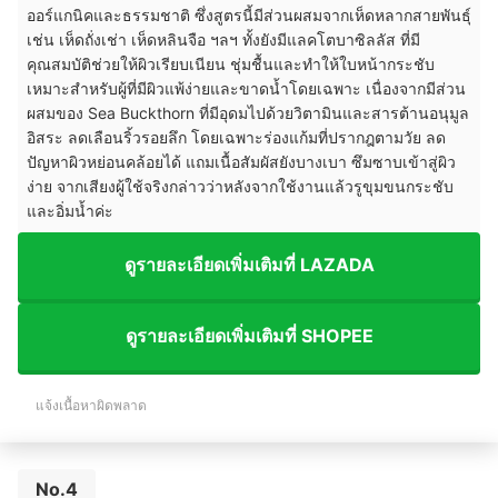
ออร์แกนิคและธรรมชาติ ซึ่งสูตรนี้มีส่วนผสมจากเห็ดหลากสายพันธุ์
เช่น เห็ดถั่งเช่า เห็ดหลินจือ ฯลฯ ทั้งยังมีแลคโตบาซิลลัส ที่มี
คุณสมบัติช่วยให้ผิวเรียบเนียน ชุ่มชื้นและทำให้ใบหน้ากระชับ
เหมาะสำหรับผู้ที่มีผิวแพ้ง่ายและขาดน้ำโดยเฉพาะ เนื่องจากมีส่วน
ผสมของ Sea Buckthorn ที่มีอุดมไปด้วยวิตามินและสารต้านอนุมูล
อิสระ ลดเลือนริ้วรอยลึก โดยเฉพาะร่องแก้มที่ปรากฎตามวัย ลด
ปัญหาผิวหย่อนคล้อยได้ แถมเนื้อสัมผัสยังบางเบา ซึมซาบเข้าสู่ผิว
ง่าย จากเสียงผู้ใช้จริงกล่าวว่าหลังจากใช้งานแล้วรูขุมขนกระชับ
และอิ่มน้ำค่ะ
ดูรายละเอียดเพิ่มเติมที่ LAZADA
ดูรายละเอียดเพิ่มเติมที่ SHOPEE
แจ้งเนื้อหาผิดพลาด
No.4