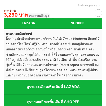
อ้างอิง:
shopee.co.th
ราคาอ้างอิง
3,250 บาท
ราคาค่อนข้างสูง
LAZADA
SHOPEE
ภาพรวมผลิตภัณฑ์
ฟื้นบำรุงผิวด้วยน้ำตบแพลงก์ตอนอันโด่งดังของ Biotherm ที่บอกได้
ว่าเลยว่าไม่มีใครไม่รู้จัก เพราะขวดนี้มีความพิเศษอยู่ที่ส่วนผสม
หลักอย่างแพลงก์ตอนจากบ่อน้ำพุร้อนกลางเทือกเขาพีเรนีส ที่จะ
ช่วยคืนความสมดุลให้ผิว และทำให้ริ้วรอยแห่งวัยดูจางลง แถมช่วย
ให้ผิวดูเปล่งปลั่งอย่างเป็นธรรมชาติ ไม่เพียงเท่านั้น ยังเสริมความ
ชุ่มชื้นให้ผิวด้วยส่วนผสมของน้ำทะเล (Maris Aqua) นอกจากนี้ ยัง
มีเนื้อบางเบา จึงซึมซาบสู่ผิวได้อย่างรวดเร็ว เหมาะสำหรับผู้ที่มีผิว
แพ้ง่าย เพราะปราศจากสารเคมีที่ทำให้เกิดอาการแพ้ค่ะ
ดูรายละเอียดเพิ่มเติมที่ LAZADA
ดูรายละเอียดเพิ่มเติมที่ SHOPEE