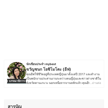
นักเขียนประจำ mybest
ขวัญชนก โยชิโมโตะ (อีฟ)
คุณอีฟใช้ชีวิตอยู่ที่ประเทศญี่ปุ่นมาตั้งแต่ปี 2017 และทำงาน
เป็นพนักงานประสานงานระหว่างคนญี่ปุ่นและชาวต่างชาติใน
บรรณาธิการ
จังหวัดคานะกะวะ นอกเหนือจากงานหลักแล้ว คุณอีฟยัง
…อ่านต่อ
ทำงานเป็นล่ามฟรีแลนซ์และมีความสนใจในเรื่องเครื่อง
สำอางและสกินแคร์ โดยชอบติดตามเทรนด์ความงามทั้งจาก
แบรนด์ญี่ปุ่นและอื่น ๆ ทดลองผลิตภัณฑ์ และอ่านรีวิวเกี่ยวกับ
เครื่องสำอางและสกินแคร์อยู่เสมอ นอกจากนี้ ยังมี
ประสบการณ์แต่งหน้าสำหรับงานต่าง ๆ ทั้งในไทยและญี่ปุ่น
สารบัญ