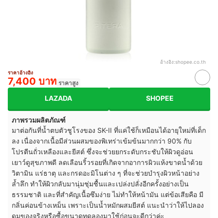
อ้างอิง:
shopee.co.th
ราคาอ้างอิง
7,400 บาท
ราคาสูง
LAZADA
SHOPEE
ภาพรวมผลิตภัณฑ์
มาต่อกันที่น้ำตบตัวชูโรงของ SK-II ที่แค่ใช้ก็เหมือนได้อายุใหม่ที่เด็ก
ลง เนื่องจากเนื้อมีส่วนผสมของพิเทร่าเข้มข้นมากกว่า 90% กับ
โปรตีนถั่วเหลืองและยีสต์ ซึ่งจะช่วยยกระดับกระชับให้ผิวดูอ่อน
เยาว์ดูสุขภาพดี ลดเลือนริ้วรอยที่เกิดจากอาการผิวแห้งขาดน้ำด้วย
วิตามิน แร่ธาตุ และกรดอะมิโนต่าง ๆ ที่จะช่วยบำรุงผิวหน้าอย่าง
ล้ำลึก ทำให้ผิวกลับมานุ่มชุ่มชื้นและเปล่งปลั่งอีกครั้งอย่างเป็น
ธรรมชาติ และที่สำคัญเนื้อซึมง่าย ไม่ทำให้หน้ามัน แต่ข้อเสียคือ มี
กลิ่นค่อนข้างเหม็น เพราะเป็นน้ำหมักผสมยีสต์ แนะนำว่าให้ไปลอง
ดมของจริงหรือซื้อขนาดทดลองมาใช้ก่อนจะดีกว่าค่ะ