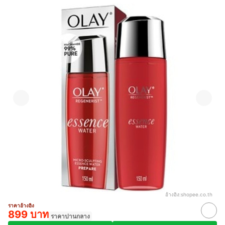
อ้างอิง:
shopee.co.th
ราคาอ้างอิง
899 บาท
ราคาปานกลาง