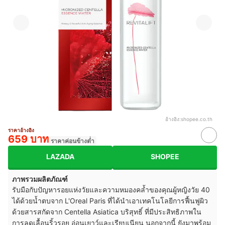
อ้างอิง:
shopee.co.th
ราคาอ้างอิง
659 บาท
ราคาค่อนข้างต่ำ
LAZADA
SHOPEE
ภาพรวมผลิตภัณฑ์
รับมือกับปัญหารอยแห่งวัยและความหมองคล้ำของคุณผู้หญิงวัย 40
ได้ด้วยน้ำตบจาก L'Oreal Paris ที่ได้นำเอาเทคโนโลยีการฟื้นฟูผิว
ด้วยสารสกัดจาก Centella Asiatica บริสุทธิ์ ที่มีประสิทธิภาพใน
การลดเลื้อนริ้วรอย อ่อนเยาว์และเรียบเนียน นอกจากนี้ ยังมาพร้อม