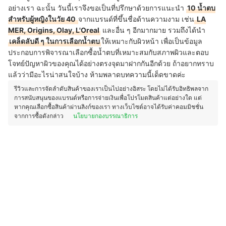
อย่างเรา ฉะนั้น วันนี้เราจึงขอเป็นที่ปรึกษาด้วยการแนะนำ
10 น้ำตบ
สำหรับผู้หญิงในวัย 40
จากแบรนด์ที่ขึ้นชื่อด้านความงาม เช่น
LA
MER, Origins, Olay, L'Oreal
และอื่น ๆ อีกมากมาย รวมถึงได้นำ
เคล็ดลับดี ๆ ในการเลือกน้ำตบ
ให้เหมาะกับผิวหน้า เพื่อเป็นข้อมูล
ประกอบการพิจารณาเลือกซื้อน้ำตบที่เหมาะสมกับสภาพผิวและตอบ
โจทย์ปัญหาผิวของคุณได้อย่างตรงจุดมาฝากกันอีกด้วย ถ้าอยากทราบ
แล้วว่ามีอะไรน่าสนใจบ้าง ห้ามพลาดบทความนี้เด็ดขาดค่ะ
รีวิวและการจัดลำดับสินค้าของเราเป็นไปอย่างอิสระ โดยไม่ได้รับอิทธิพลจาก
การสนับสนุนของแบรนด์หรือการจ่ายเงินเพื่อโปรโมตสินค้าแต่อย่างใด แต่
หากคุณเลือกซื้อสินค้าผ่านลิงก์ของเรา ทางเว็บไซต์อาจได้รับค่าคอมมิชชั่น
จากการซื้อดังกล่าว
นโยบายกองบรรณาธิการ