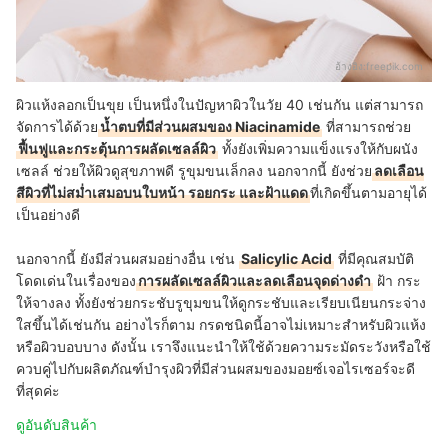
อ้างอิง:
freepik.com
ผิวแห้งลอกเป็นขุย เป็นหนึ่งในปัญหาผิวในวัย 40 เช่นกัน แต่สามารถ
จัดการได้ด้วย
น้ำตบที่มีส่วนผสมของ Niacinamide
ที่สามารถช่วย
ฟื้นฟูและกระตุ้นการผลัดเซลล์ผิว
ทั้งยังเพิ่มความแข็งแรงให้กับผนัง
เซลล์ ช่วยให้ผิวดูสุขภาพดี รูขุมขนเล็กลง นอกจากนี้ ยังช่วย
ลดเลือน
สีผิวที่ไม่สม่ำเสมอบนใบหน้า รอยกระ และฝ้าแดด
ที่เกิดขึ้นตามอายุได้
เป็นอย่างดี
นอกจากนี้ ยังมีส่วนผสมอย่างอื่น เช่น
Salicylic Acid
ที่มีคุณสมบัติ
โดดเด่นในเรื่องของ
การผลัดเซลล์ผิวและลดเลือนจุดด่างดำ
ฝ้า กระ
ให้จางลง ทั้งยังช่วยกระชับรูขุมขนให้ดูกระชับและเรียบเนียนกระจ่าง
ใสขึ้นได้เช่นกัน อย่างไรก็ตาม กรดชนิดนี้อาจไม่เหมาะสำหรับผิวแห้ง
หรือผิวบอบบาง ดังนั้น เราจึงแนะนำให้ใช้ด้วยความระมัดระวังหรือใช้
ควบคู่ไปกับผลิตภัณฑ์บำรุงผิวที่มีส่วนผสมของมอยซ์เจอไรเซอร์จะดี
ที่สุดค่ะ
ดูอันดับสินค้า