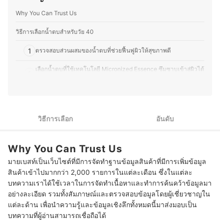
ไม่ว่าจะเป็นแต่งหน้าเจ้าสาว แต่งหน้ารับปริญญา หรือแต่ง
หน้าออกงาน ทำให้คุณอีฟเข้าใจการเลือกใช้ผลิตภัณฑ์ให้
Why You Can Trust Us
เหมาะกับสภาพผิวและโอกาสต่าง ๆ ซึ่งนอกจากด้านความ
งามแล้ว คุณอีฟยังรักการทำอาหาร โดยเฉพาะการคิดค้นสูตร
วิธีการเลือกน้ำตบสำหรับวัย 40
ใหม่ ๆ ที่ผสมผสานระหว่างอาหารไทยและญี่ปุ่น รวมถึงสอนทำ
อาหารไทยให้กับคนญี่ปุ่นเป็นครั้งคราว จึงชอบทดลองวัตถุดิบ
1
ตรวจสอบส่วนผสมของน้ำตบที่ช่วยฟื้นฟูผิวให้สุขภาพดี
ที่หาได้ในญี่ปุ่น และปรับรสชาติให้เข้ากับวัฒนธรรมการกิน
ของที่นี่ อีกทั้งยังสนุกกับการแบ่งปันเรื่องราวเกี่ยวกับความงาม
เลือกน้ำตบที่ใช้เทคโนโลยี Micronized Essence ซึมซาบเข้าสู่ผิวได้
และอาหาร ไม่ว่าจะเป็นเทคนิคแต่งหน้า การเลือกสกินแคร์
2
รวดเร็ว ไม่เหนียวเหนอะหนะ
หรือการสร้างสรรค์เมนูใหม่ ๆ เพื่อให้ผู้อ่านสามารถนำไปปรับ
ใช้ในชีวิตประจำวันได้อย่างมีประโยชน์
3
เลือกน้ำตบที่ปราศจากแอลกอฮอล์ สำหรับสาวที่มีผิวแพ้ง่าย
ประวัติของ ขวัญชนก โยชิโมโตะ (อีฟ)
10 น้ำตบสำหรับผู้หญิงในวัย 40 ยี่ห้อไหนดี ชุ่มชื้น กระชับผิว
วิธีการเลือก
อันดับ
วิธีการใช้น้ำตบที่ถูกต้อง
Why You Can Trust Us
ควรใช้น้ำตบอย่างไรจึงจะมีประสิทธิภาพสูงสุด ?
มายเบสท์เป็นเว็บไซต์ที่มีการจัดทำฐานข้อมูลสินค้าที่มีการเพิ่มข้อมูล
สินค้าเข้าไปมากกว่า 2,000 รายการในแต่ละเดือน ซึ่งในแต่ละ
บทความเราได้ใช้เวลาในการจัดทำเนื้อหาและทำการค้นคว้าข้อมูลมา
อย่างละเอียด รวมทั้งสัมภาษณ์และตรวจสอบข้อมูลโดยผู้เชี่ยวชาญใน
แต่ละด้าน เพื่อนำความรู้และข้อมูลเชิงลึกทั้งหมดนี้มาส่งมอบเป็น
บทความที่ผู้อ่านสามารถเชื่อถือได้