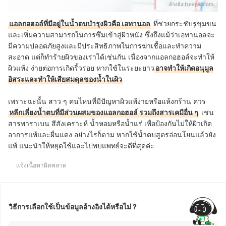
อ้างอิง:
freepik.com
แอลกอฮอล์ที่มีอยู่ในน้ำตบบำรุงผิวคือ เอทานอล
ที่ช่วยกระชับรูขุมขน
และเพิ่มความสามารถในการซึมเข้าสู่ผิวหนัง ซึ่งถึงแม้ว่าเอทานอลจะ
มีความปลอดภัยสูงและมีประสิทธิภาพในการฆ่าเชื้อและทำความ
สะอาด แต่ก็ทำร้ายผิวของเราได้เช่นกัน เนื่องจากแอลกอฮอล์จะทำให้
ผิวแห้ง ง่ายต่อการเกิดริ้วรอย หากใช้ในระยะยาว
อาจทำให้เกิดอนุมูล
อิสระและทำให้เสียสมดุลของน้ำในผิว
เพราะฉะนั้น สาว ๆ คนไหนที่มีปัญหาผิวแพ้ง่ายหรือแห้งกร้าน ควร
หลีกเลี่ยงน้ำตบที่มีส่วนผสมของแอลกอฮอล์ รวมถึงสารเคมีอื่น ๆ
เช่น
สารพาราเบน สีสังเคราะห์ น้ำหอมหรือน้ำแร่ เพื่อป้องกันไม่ให้ผิวเกิด
อาการแพ้และผื่นแดง อย่างไรก็ตาม หากใช้น้ำตบสูตรอ่อนโยนแล้วยัง
แพ้ แนะนำให้หยุดใช้และไปพบแพทย์จะดีที่สุดค่ะ
แจ้งเนื้อหาผิดพลาด
วิธีการเลือกใช้เป็นข้อมูลอ้างอิงได้หรือไม่ ?