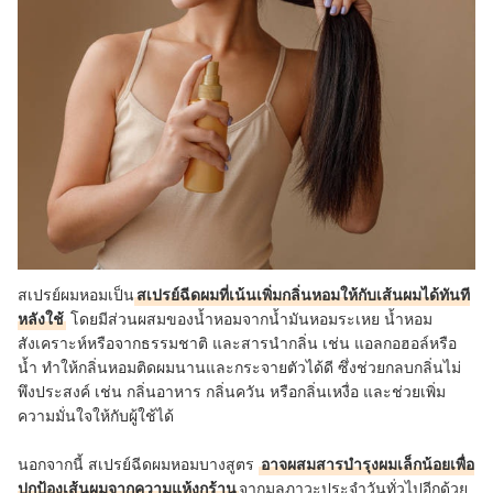
สเปรย์ผมหอมเป็น
สเปรย์ฉีดผมที่เน้นเพิ่มกลิ่นหอมให้กับเส้นผมได้ทันที
หลังใช้
โดยมีส่วนผสมของน้ำหอมจากน้ำมันหอมระเหย น้ำหอม
สังเคราะห์หรือจากธรรมชาติ และสารนำกลิ่น เช่น แอลกอฮอล์หรือ
น้ำ ทำให้กลิ่นหอมติดผมนานและกระจายตัวได้ดี ซึ่งช่วยกลบกลิ่นไม่
พึงประสงค์ เช่น กลิ่นอาหาร กลิ่นควัน หรือกลิ่นเหงื่อ และช่วยเพิ่ม
ความมั่นใจให้กับผู้ใช้ได้
นอกจากนี้ สเปรย์ฉีดผมหอมบางสูตร
อาจผสมสารบำรุงผมเล็กน้อยเพื่อ
ปกป้องเส้นผมจากความแห้งกร้าน
จากมลภาวะประจำวันทั่วไปอีกด้วย