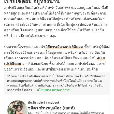
เปรย์เซ็ตผม อยู่ทรงนาน
สเปรย์ฉีดผมเป็นผลิตภัณฑ์สำหรับจัดแต่งทรงผมและดูแลเส้นผม ซึ่งมี
หลายสูตรและหลายประเภทให้เลือกใช้งานตามจุดประสงค์และตาม
สภาพเส้นผม เช่น สเปรย์ฉีดผมให้อยู่ทรง สำหรับจัดแต่งทรงผมโดย
เฉพาะ หรือสเปรย์กันความร้อนผม ที่เน้นฟื้นฟูและปกป้องเส้นผมจาก
ความร้อน โดยแต่ละรูปแบบสามารถเลือกใช้งานในชีวิตประจำวัน
หรือโอกาสพิเศษได้อย่างครอบคลุม
บทความนี้เราจะมาแนะนำ
วิธีการเลือกสเปรย์ฉีดผม
ทั้งสำหรับผู้ที่ต้อง
การใช้สเปรย์จัดแต่งทรงผมให้อยู่ทรงนาน หรือสำหรับบำรุง ป้องกัน
เส้นผมจากความร้อน และเพิ่มกลิ่นหอมให้กับเส้นผม และยังมี
40 ส
เปรย์ฉีดผม
จากยี่ห้อยอดนิยม ทั้งสเปรย์ล็อคผม สเปรย์เซ็ตผม สเปรย์
ป้องกันความร้อนผม และสเปรย์ผมหอม มาแนะนำเพิ่มเติมด้วย
รีวิวและการจัดลำดับสินค้าของเราเป็นไปอย่างอิสระ โดยไม่ได้รับอิทธิพลจาก
การสนับสนุนของแบรนด์หรือการจ่ายเงินเพื่อโปรโมตสินค้าแต่อย่างใด แต่
หากคุณเลือกซื้อสินค้าผ่านลิงก์ของเรา ทางเว็บไซต์อาจได้รับค่าคอมมิชชั่น
จากการซื้อดังกล่าว
นโยบายกองบรรณาธิการ
นักเขียนประจำ mybest
ชลิตา ชำนาญเมือง (เบสท์)
คุณเบสท์เป็นนักเขียนด้านความงามและไลฟ์สไตล์ที่มีความ