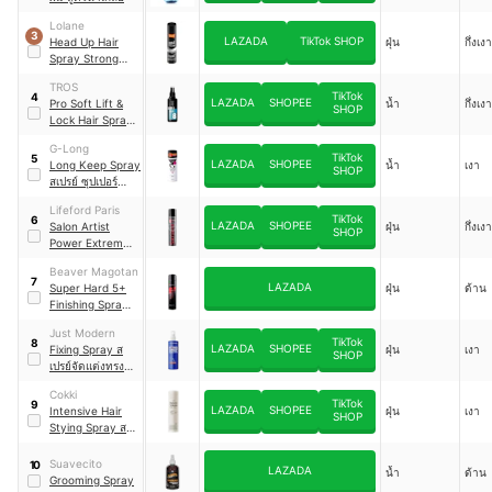
Lolane
3
LAZADA
TikTok SHOP
Head Up Hair
ฝุ่น
กึ่งเงา
Spray Strong
Hold สเปรย์ฝุ่น
TROS
TikTok
4
LAZADA
SHOPEE
Pro Soft Lift &
น้ำ
กึ่งเง
SHOP
Lock Hair Spray
สเปรย์เซ็ตผม
G-Long
TikTok
5
LAZADA
SHOPEE
Long Keep Spray
น้ำ
เงา
SHOP
สเปรย์ ซุปเปอร์
ฮาร์ด
Lifeford Paris
TikTok
6
LAZADA
SHOPEE
Salon Artist
ฝุ่น
กึ่งเง
SHOP
Power Extreme
Spray สเปรย์จัด
Beaver Magotan
แต่งทรงผม
7
LAZADA
Super Hard 5+
ฝุ่น
ด้าน
Finishing Spray
Extra Strong
Just Modern
Control สเปรย์แข็ง
TikTok
8
LAZADA
SHOPEE
Fixing Spray ส
ฝุ่น
เงา
จัดแต่งทรงผม
SHOP
เปรย์จัดแต่งทรงผม
ฟิกซิ่งสเปรย์
Cokki
TikTok
9
LAZADA
SHOPEE
Intensive Hair
ฝุ่น
เงา
SHOP
Stying Spray ส
เปรย์จัดแต่งทรงผม
ผม
Suavecito
10
LAZADA
น้ำ
ด้าน
Grooming Spray