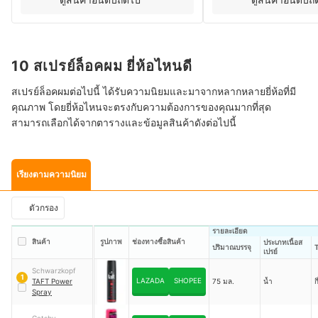
10 สเปรย์ล็อคผม ยี่ห้อไหนดี
สเปรย์ล็อคผมต่อไปนี้ ได้รับความนิยมและมาจากหลากหลายยี่ห้อที่มี
คุณภาพ โดยยี่ห้อไหนจะตรงกับความต้องการของคุณมากที่สุด
สามารถเลือกได้จากตารางและข้อมูลสินค้าดังต่อไปนี้
เรียงตามความนิยม
ตัวกรอง
รายละเอียด
สินค้า
รูปภาพ
ช่องทางซื้อสินค้า
ประเภทเนื้อส
ปริมาณบรรจุ
เปรย์
Schwarzkopf
1
LAZADA
SHOPEE
TAFT Power
75 มล.
น้ำ
ก
Spray
Gatsby