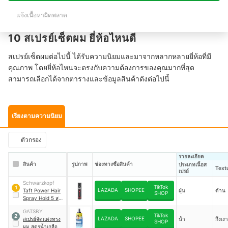
แจ้งเนื้อหาผิดพลาด
10 สเปรย์เซ็ตผม ยี่ห้อไหนดี
สเปรย์เซ็ตผมต่อไปนี้ ได้รับความนิยมและมาจากหลากหลายยี่ห้อที่มี
คุณภาพ โดยยี่ห้อไหนจะตรงกับความต้องการของคุณมากที่สุด
สามารถเลือกได้จากตารางและข้อมูลสินค้าดังต่อไปนี้
เรียงตามความนิยม
ตัวกรอง
รายละเอียด
สินค้า
รูปภาพ
ช่องทางซื้อสินค้า
ประเภทเนื้อส
Text
เปรย์
Schwarzkopf
TikTok
1
LAZADA
SHOPEE
Taft Power Hair
ฝุ่น
ด้าน
SHOP
Spray Hold 5 ส
เปรย์จัดแต่งทรงผม
GATSBY
TikTok
2
LAZADA
SHOPEE
สเปรย์จัดแต่งทรง
น้ำ
กึ่งเง
SHOP
ผม สูตรน้ำเกลือ