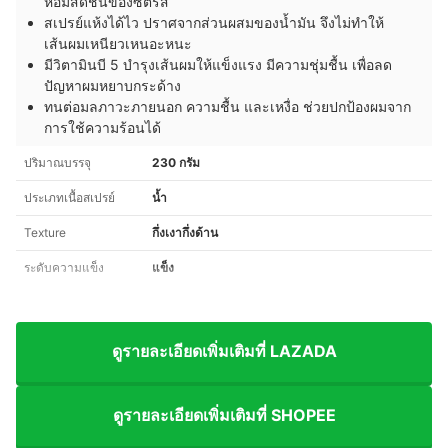
หอมสดชื่นของซิตรัส
สเปรย์แห้งได้ไว ปราศจากส่วนผสมของน้ำมัน จึงไม่ทำให้
เส้นผมเหนียวเหนอะหนะ
มีวิตามินบี 5 บำรุงเส้นผมให้แข็งแรง มีความชุ่มชื้น เพื่อลด
ปัญหาผมหยาบกระด้าง
ทนต่อมลภาวะภายนอก ความชื้น และเหงื่อ ช่วยปกป้องผมจาก
การใช้ความร้อนได้
ปริมาณบรรจุ
230 กรัม
ประเภทเนื้อสเปรย์
น้ำ
Texture
กึ่งเงากึ่งด้าน
ระดับความแข็ง
แข็ง
ดูรายละเอียดเพิ่มเติมที่ LAZADA
ดูรายละเอียดเพิ่มเติมที่ SHOPEE