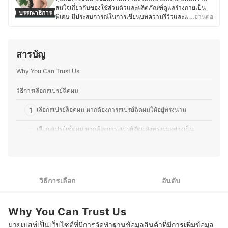
สนใจเกี่ยวกับของใช้ส่วนตัวและผลิตภัณฑ์ดูแลร่างกายเป็น
บรรณาธิการ
พิเศษ มีประสบการณ์ในการเขียนบทความรีวิวและแปลคอน
…อ่านต่อ
เทนต์ภาษาอังกฤษ-ไทย ให้กับเว็บไซต์ต่างประเทศ ทำให้คุ้น
เคยกับการสืบค้นข้อมูลและการเลือกใช้ผลิตภัณฑ์ที่เหมาะสม
กับผู้บริโภค ด้วยความสนใจด้านสุขภาพและการดูแลตัวเอง
สารบัญ
คุณเบสท์จึงให้ความสำคัญกับการเลือกใช้สกินแคร์ เครื่อง
สำอาง ผลิตภัณฑ์ดูแลเส้นผม ของใช้ในชีวิตประจำวัน รวมถึง
Why You Can Trust Us
อุปกรณ์ที่ช่วยเสริมสุขอนามัย ไม่ว่าจะเป็นแปรงสีฟันไฟฟ้า
เครื่องโกนขน โลชั่นบำรุงผิว หรือผลิตภัณฑ์สำหรับทำความ
สะอาดร่างกายต่าง ๆ โดยมักจะศึกษาส่วนผสมและคุณสมบัติ
วิธีการเลือกสเปรย์ฉีดผม
ของผลิตภัณฑ์อย่างละเอียด เพื่อให้มั่นใจว่าผลิตภัณฑ์ที่เลือก
ใช้มีคุณภาพและปลอดภัย จากประสบการณ์ที่ผ่านมาทำให้
1
เลือกสเปรย์ล็อคผม หากต้องการสเปรย์ฉีดผมให้อยู่ทรงนาน
คุณเบสท์มีความสามารถในการถ่ายทอดข้อมูลที่ซับซ้อนให้
อ่านง่าย เข้าใจได้เร็ว เพื่อช่วยให้ผู้อ่านตัดสินใจเลือกสินค้าที่
เลือกสเปรย์เซ็ตผม หากต้องการสเปรย์จัดแต่งทรงผมอย่างเป็น
2
เหมาะกับตนเองมากที่สุด อีกทั้งยังชอบติดตามเทรนด์ความ
ธรรมชาติ
งาม เทคโนโลยีด้านสุขภาพ และแนวทางการพัฒนา
ผลิตภัณฑ์ใหม่ ๆ ทำให้บทความมีข้อมูลที่ทันสมัยและน่าเชื่อ
3
เลือกสเปรย์กันความร้อนผม หากเน้นป้องกันผมเสียจากความร้อน
ถืออีกด้วย
ประวัติของ ชลิตา ชำนาญเมือง (เบสท์)
4
เลือกสเปรย์ผมหอม หากต้องการกลิ่นหอมหรือกลบกลิ่นไม่พึงประสงค์
วิธีการเลือก
อันดับ
10 สเปรย์ล็อคผม ยี่ห้อไหนดี
Why You Can Trust Us
10 สเปรย์เซ็ตผม ยี่ห้อไหนดี
มายเบสท์เป็นเว็บไซต์ที่มีการจัดทำฐานข้อมูลสินค้าที่มีการเพิ่มข้อมูล