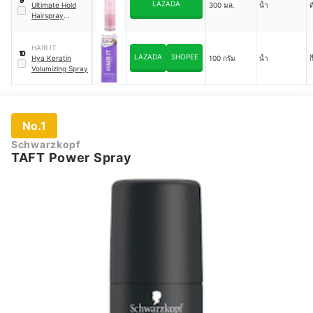
9
LAZADA
Ultimate Hold
300 มล.
น้ำ
ด
Hairspray
Unperfumed
HAIR IT
10
LAZADA
SHOPEE
Hya Keratin
100 กรัม
น้ำ
ก
Volumizing Spray
No.1
Schwarzkopf
TAFT Power Spray