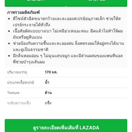
ภาพรวมผลิตภัณฑ์
ดีไซน์หัวฉีดขนาดกว้างและละอองสเปรย์อนุภาคเล็ก ช่วยให้ส
เปรย์กระจายได้ทั่วถึง
เนื้อสัมผัสแบบบางเบา ไม่เหนียวเหนอะหนะ ฉีดแล้วไม่ทำให้ผม
มันหรือดูลีบแบน
ช่วยป้องกันความชื้นและละอองฝน ล็อคทรงผมให้อยู่ทรงได้นาน
และดูเป็นธรรมชาติ
มีกลิ่นหอมอ่อน ๆ ไม่ฉุนแสบจมูก และมีส่วนผสมของแพนทีนอล
ที่ช่วยบำรุงเส้นผม
ปริมาณบรรจุ
170 มล.
ประเภทเนื้อสเปรย์
น้ำ
Texture
ด้าน
ระดับความแข็ง
แข็ง
ดูรายละเอียดเพิ่มเติมที่ LAZADA