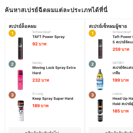
ค้นหาสเปรย์ฉีดผมแต่ละประเภทได้ที่นี่
สเปรย์ล็อคผม
สเปรย์เซ็ทผมผู้ชาย
Schwarzkopf
Schwarzkopf
1
1
TAFT Power Spray
Taft Power 
5 สเปรย์จัดแ
92 บาท
259 บาท
Gatsby
GATSBY
2
2
Moving Lock Spray Extra
สเปรย์จัดแต่
Hard
เกลือ
232 บาท
199 บาท
G-Long
Lolane
3
3
Keep Spray Super Hard
Head Up Ha
Hold สเปรย์ฝุ
189 บาท
185 บาท
ดูสินค้าอันดับถัดไป
ดูสินค้าอันดับถ