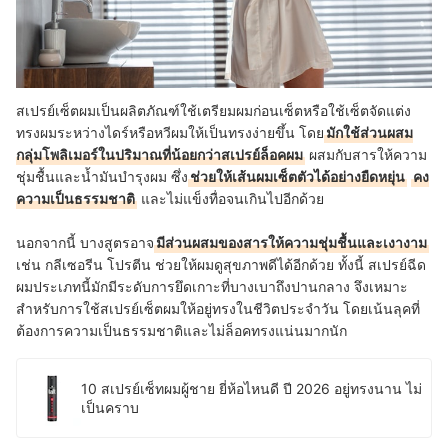
สเปรย์เซ็ตผมเป็นผลิตภัณฑ์ใช้เตรียมผมก่อนเซ็ตหรือใช้เซ็ตจัดแต่ง
ทรงผมระหว่างไดร์หรือหวีผมให้เป็นทรงง่ายขึ้น โดย
มักใช้ส่วนผสม
กลุ่มโพลิเมอร์ในปริมาณที่น้อยกว่าสเปรย์ล็อคผม
ผสมกับสารให้ความ
ชุ่มชื้นและน้ำมันบำรุงผม ซึ่ง
ช่วยให้เส้นผมเซ็ตตัวได้อย่างยืดหยุ่น
คง
ความเป็นธรรมชาติ
และไม่แข็งทื่อจนเกินไปอีกด้วย
นอกจากนี้ บางสูตรอาจ
มีส่วนผสมของสารให้ความชุ่มชื้นและเงางาม
เช่น กลีเซอรีน โปรตีน ช่วยให้ผมดูสุขภาพดีได้อีกด้วย ทั้งนี้ สเปรย์ฉีด
ผมประเภทนี้มักมีระดับการยึดเกาะที่บางเบาถึงปานกลาง จึงเหมาะ
สำหรับการใช้สเปรย์เซ็ตผมให้อยู่ทรงในชีวิตประจำวัน โดยเน้นลุคที่
ต้องการความเป็นธรรมชาติและไม่ล็อคทรงแน่นมากนัก
10 สเปรย์เซ็ทผมผู้ชาย ยี่ห้อไหนดี ปี 2026 อยู่ทรงนาน ไม่
เป็นคราบ