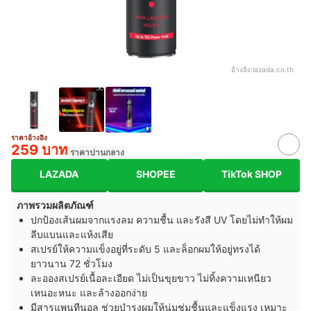
อ้างอิง:
lazada.co.th
ราคาอ้างอิง
259 บาท
ราคาปานกลาง
LAZADA
SHOPEE
TikTok SHOP
ภาพรวมผลิตภัณฑ์
ปกป้องเส้นผมจากแรงลม ความชื้น และรังสี UV โดยไม่ทำให้ผม
ลีบแบนและแห้งเสีย
สเปรย์ให้ความแข็งอยู่ที่ระดับ 5 และล็อกผมให้อยู่ทรงได้
ยาวนาน 72 ชั่วโมง
ละอองสเปรย์เนื้อละเอียด ไม่เป็นขุยขาว ไม่ทิ้งความเหนียว
เหนอะหนะ และล้างออกง่าย
มีสารแพนทีนอล ช่วยบำรุงผมให้นุ่มชุ่มชื้นและแข็งแรง เหมาะ