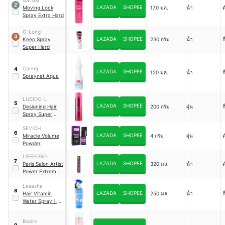
2
LAZADA
SHOPEE
Moving Lock
170 มล.
น้ำ
ด
Spray Extra Hard
G-Long
3
LAZADA
SHOPEE
Keep Spray
230 กรัม
น้ำ
ก
Super Hard
Caring
4
LAZADA
SHOPEE
120 มล.
น้ำ
ก
Spraynet Aqua
LUCIDO-L
5
LAZADA
SHOPEE
Designing Hair
200 กรัม
ฝุ่น
ก
Spray Super
Hard
SEVICH
6
LAZADA
SHOPEE
Miracle Volume
4 กรัม
ฝุ่น
ด
Powder
LIFEFORD
7
LAZADA
SHOPEE
Paris Salon Artist
320 มล.
น้ำ
ด
Power Extreme
Spray
Lesasha
8
LAZADA
SHOPEE
Hair Vitamin
250 มล.
น้ำ
ก
Water Spray
｜
LS1312
Boots