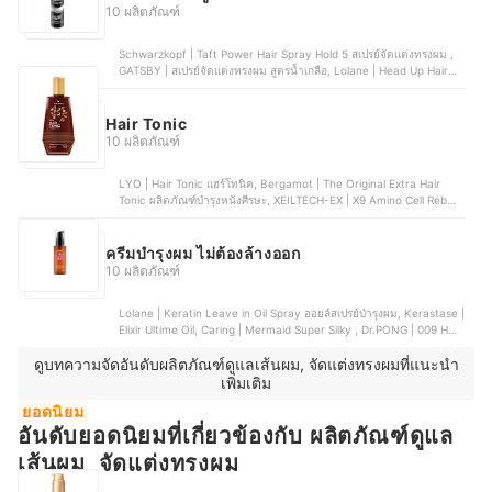
10 ผลิตภัณฑ์
Schwarzkopf | Taft Power Hair Spray Hold 5 สเปรย์จัดแต่งทรงผม ,
GATSBY | สเปรย์จัดแต่งทรงผม สูตรน้ำเกลือ, Lolane | Head Up Hair
Spray Strong Hold สเปรย์ฝุ่น, TROS | Pro Soft Lift & Lock Hair Spray
สเปรย์เซ็ตผม, G-Long | Long Keep Spray สเปรย์ ซุปเปอร์ ฮาร์ด
Hair Tonic
10 ผลิตภัณฑ์
LYO | Hair Tonic แฮร์โทนิค, Bergamot | The Original Extra Hair
Tonic ผลิตภัณฑ์บำรุงหนังศีรษะ, XEILTECH-EX | X9 Amino Cell Rebuild
Hai Tonic เซรั่มเร่งผมยาว, Mega We Care | Regenez Hair Tonic แฮร์
โทนิค, Chaba | Tonic Herbal Hair Serum แฮร์ เซรั่ม
ครีมบำรุงผม ไม่ต้องล้างออก
10 ผลิตภัณฑ์
Lolane | Keratin Leave in Oil Spray ออยล์สเปรย์บำรุงผม, Kerastase |
Elixir Ultime Oil, Caring | Mermaid Super Silky , Dr.PONG | 009 Hair
Core Oil, Go Hair | Professional Hair Mask
ดูบทความจัดอันดับผลิตภัณฑ์ดูแลเส้นผม, จัดแต่งทรงผมที่แนะนำ
เพิ่มเติม
ยอดนิยม
อันดับยอดนิยมที่เกี่ยวข้องกับ ผลิตภัณฑ์ดูแล
เส้นผม, จัดแต่งทรงผม