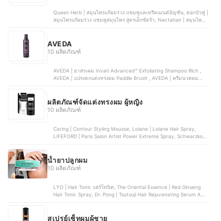
Queen Herb | สมุนไพรแก้ผมร่วง แชมพูและทรีตเมนต์อัญชัน, ดอกบัวคู่ |
สมุนไพรแก้ผมร่วง แชมพูสมุนไพร สูตรเอ็กซ์ตร้า, Nectahair | สมุนไพร
แก้ผมร่วง Pelatin, Vistra | สมุนไพรแก้ผมร่วง Regow, BERGAMOT |
สมุนไพรแก้ผมร่วง HAIR LOTION EXTRA VF
AVEDA
10 ผลิตภัณฑ์
AVEDA | ยาสระผม Invati Advanced™ Exfoliating Shampoo Rich ,
AVEDA | แปรงตกแต่งทรงผม Paddle Brush , AVEDA | ครีมนวดผม
Invati Advanced™ Thickening Conditioner, AVEDA | เซ็ตสำหรับผม
เสีย Botanical Repair™ Discovery Set, AVEDA | เซ็ตเติมความชุ่มชื้น
Nutriplenish™ Deep Discovery Set
ผลิตภัณฑ์จัดแต่งทรงผม ผู้หญิง
10 ผลิตภัณฑ์
Caring | Contour Styling Mousse, Lolane | Lolane Hair Spray,
LIFEFORD | Paris Salon Artist Power Extreme Spray, Schwarzkopf
Professional | Schwarzkopf Professional Silhouette Super Hold
Hairspray, Lesasha | Heat Protecting & Curling Spray | LS0734
น้ำยาปลูกผม
10 ผลิตภัณฑ์
LYO | Hair Tonic แฮร์โทนิค, The Oriental Essence | Red Ginseng
Hair Tonic Spray, Dr. Pong | Tsutsuji Hair Rejuvenating Serum Anti-
Hairloss Serum, G&T | Organic Hair Serum, Solve | Hair H regro
Plus Anti Gray Serum
สเปรย์เซ็ทผมผู้ชาย