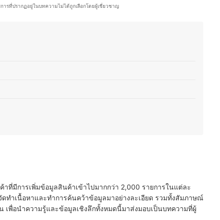
จเลือกซื้อสินค้าเป็นไปอย่างแม่นยำและมีประสิทธิภาพ
ริการที่ปรากฏอยู่ในบทความไม่ได้ถูกเลือกโดยผู้เชี่ยวชาญ
(จูน)
บปัญหาของหนังศีรษะและเส้นผม
น น้ำหอม และแอลกอฮอล์
ะกับความต้องการ
นค้าที่มีการเพิ่มข้อมูลสินค้าเข้าไปมากกว่า 2,000 รายการในแต่ละ
จ้งจาก อย.
ัดทำเนื้อหาและทำการค้นคว้าข้อมูลมาอย่างละเอียด รวมทั้งสัมภาษณ์
พื่อนำความรู้และข้อมูลเชิงลึกทั้งหมดนี้มาส่งมอบเป็นบทความที่ผู้