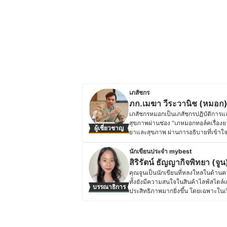
เภสัชกร
ภก.เมฆา วีระวานิช (หมอก
เภสัชกรหมอกเป็นเภสัชกรปฏิบัติการและ
สุขภาพผ่านช่อง "เภหมอกทอล์คเรื่องยา"
ผู้เชี่ยวชาญ
ยาและสุขภาพ ผ่านการอธิบายที่เข้า
มีประสบการณ์เข้าร่วมกิจกรรมและการแข
นานาชาติ ทำให้มีทักษะในการสื่อสารคว
นักเขียนประจำ mybest
การใช้ยาอย่างถูกต้อง การเลือกผลิตภ
สิริรัตน์ ธัญญากิจพิทยา (จูน
ดูแลตัวเองและคนรอบข้างได้อย่างมีประ
คุณจูนเป็นนักเขียนที่หลงใหลในด้าน
สามารถช่วยให้ทุกคนมีชีวิตที่ดีขึ้น" จ
ทั้งยังมีความสนใจในสินค้าไลฟ์สไตล
บรรณาธิการ
ให้ข้อมูลทางสุขภาพเข้าถึงคนทุกกลุ่
ประสิทธิภาพมากยิ่งขึ้น โดยเฉพาะใ
ประวัติของ ภก.เมฆา วีระวานิช (ห
จึงให้ความสำคัญกับการเลือกสรรสินค้
ข้อมูล งานวิจัย และคุณสมบัติของส่ว
แนะนำสินค้าได้อย่างมั่นใจ ว่าจะเป็นตั