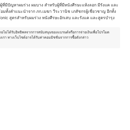
ู้ที่มีปัญหาผมร่วง ผมบาง สำหรับผู้ที่มีหนังศีรษะแห้งลอก มีรังแค และ
้อมทั้งคำแนะนำจาก ภก.เมฆา วีระวานิช เภสัชกรผู้เชี่ยวชาญ อีกทั้ง
 Tonic สูตรสำหรับผมร่วง หนังศีรษะอักเสบ และรังแค และสูตรบำรุง
โดยไม่ได้รับอิทธิพลจากการสนับสนุนของแบรนด์หรือการจ่ายเงินเพื่อโปรโมต
องเรา ทางเว็บไซต์อาจได้รับค่าคอมมิชชั่นจากการซื้อดังกล่าว