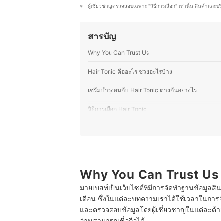
ประหยัดเวลา แต่ยังช่วยให้การตัดสินใ
ผู้เชี่ยวชาญตรวจสอบเฉพาะ "วิธีการเลือก" เท่านั้น สินค้าและบ
ประวัติของ สิริรัตน์ ธัญญากิจพิทยา 
สารบัญ
Why You Can Trust Us
Hair Tonic คืออะไร ช่วยอะไรบ้าง
เซรั่มบำรุงผมกับ Hair Tonic ต่างกันอย่างไร
วิธีการเลือก Hair Tonic
1
เลือกส่วนผสมของ Hair Tonic ให้เหมาะสมกั
2
เลือก Hair Tonic ปราศจากซิลิโคน พาราเบ
3
เลือกจากเนื้อสัมผัสของ Hair Tonic ให้เหมา
Why You Can Trust Us
มายเบสท์เป็นเว็บไซต์ที่มีการจัดทำฐานข้อมูลสิ
4
เลือก Hair Tonic ที่ได้มาตรฐานและมีเลขจดแ
เดือน ซึ่งในแต่ละบทความเราได้ใช้เวลาในการจ
10 Hair Tonic ยี่ห้อไหนดี เซรั่มบํารุงหนังศีรษะ
และตรวจสอบข้อมูลโดยผู้เชี่ยวชาญในแต่ละด้าน เ
อ่านสามารถเชื่อถือได้