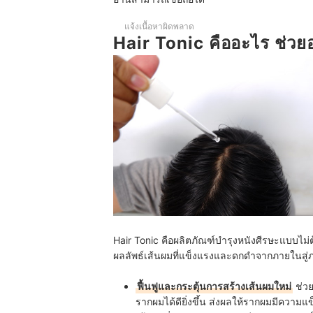
Hair Tonic ควรใช้ตอนไหน
แจ้งเนื้อหาผิดพลาด
Hair Tonic อันตรายไหม
Hair Tonic คืออะไร ช่วย
Hair Tonic คือผลิตภัณฑ์บำรุงหนังศีรษะแบบไม่ต
ผลลัพธ์เส้นผมที่แข็งแรงและดกดำจากภายในสู่ภา
ฟื้นฟูและกระตุ้นการสร้างเส้นผมใหม่
ช่วย
รากผมได้ดียิ่งขึ้น ส่งผลให้รากผมมีความแ