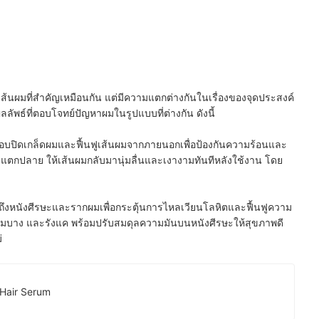
ลเส้นผมที่สำคัญเหมือนกัน แต่มีความแตกต่างกันในเรื่องของจุดประสงค์
ลลัพธ์ที่ตอบโจทย์ปัญหาผมในรูปแบบที่ต่างกัน ดังนี้
อบปิดเกล็ดผมและฟื้นฟูเส้นผมจากภายนอกเพื่อป้องกันความร้อนและ
ะแตกปลาย ให้เส้นผมกลับมานุ่มลื่นและเงางามทันทีหลังใช้งาน โดย
ถึงหนังศีรษะและรากผมเพื่อกระตุ้นการไหลเวียนโลหิตและฟื้นฟูความ
มบาง และรังแค พร้อมปรับสมดุลความมันบนหนังศีรษะให้สุขภาพดี
่
6 Hair Serum