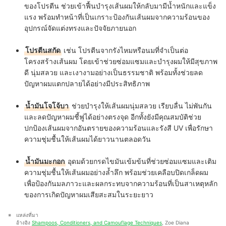
ของโปรตีน ช่วยเข้าฟื้นบำรุงเส้นผมให้กลับมามีน้ำหนักและแข็ง
แรง พร้อมทำหน้าที่เป็นเกราะป้องกันเส้นผมจากความร้อนของ
อุปกรณ์จัดแต่งทรงและปัจจัยภายนอก
โปรตีนสกัด
เช่น โปรตีนจากรังไหมหรือนมที่จำเป็นต่อ
โครงสร้างเส้นผม โดยเข้าช่วยซ่อมแซมและบำรุงผมให้มีสุขภาพ
ดี นุ่มสลวย และเงางามอย่างเป็นธรรมชาติ พร้อมทั้งช่วยลด
ปัญหาผมแตกปลายได้อย่างมีประสิทธิภาพ
น้ำมันโจโจ้บา
ช่วยบำรุงให้เส้นผมนุ่มสลวย เรียบลื่น ไม่พันกัน
และลดปัญหาผมชี้ฟูได้อย่างตรงจุด อีกทั้งยังมีคุณสมบัติช่วย
ปกป้องเส้นผมจากอันตรายของความร้อนและรังสี UV เพื่อรักษา
ความชุ่มชื้นให้เส้นผมได้ยาวนานตลอดวัน
น้ำมันมะกอก
อุดมด้วยกรดไขมันเข้มข้นที่ช่วยซ่อมแซมและเติม
ความชุ่มชื้นให้เส้นผมอย่างล้ำลึก พร้อมช่วยเคลือบปิดเกล็ดผม
เพื่อป้องกันมลภาวะและผลกระทบจากความร้อนที่เป็นสาเหตุหลัก
ของการเกิดปัญหาผมเสียสะสมในระยะยาว
แหล่งที่มา
อ้างอิง 
Shampoos, Conditioners, and Camouflage Techniques
, Zoe Diana 