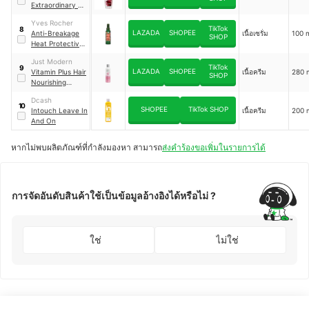
Extraordinary Oil
Cherry Wood
Yves Rocher
TikTok
8
LAZADA
SHOPEE
Anti-Breakage
เนื้อเซรั่ม
100 
SHOP
Heat Protective
Fortifying Serum
Just Modern
TikTok
9
LAZADA
SHOPEE
Vitamin Plus Hair
เนื้อครีม
280 
SHOP
Nourishing
Cream For Dry
Dcash
and Damaged
10
SHOPEE
TikTok SHOP
Intouch Leave In
เนื้อครีม
200 
Hair
And On
หากไม่พบผลิตภัณฑ์ที่กำลังมองหา สามารถ
ส่งคำร้องขอเพิ่มในรายการได้
การจัดอันดับสินค้าใช้เป็นข้อมูลอ้างอิงได้หรือไม่ ?
ใช่
ไม่ใช่