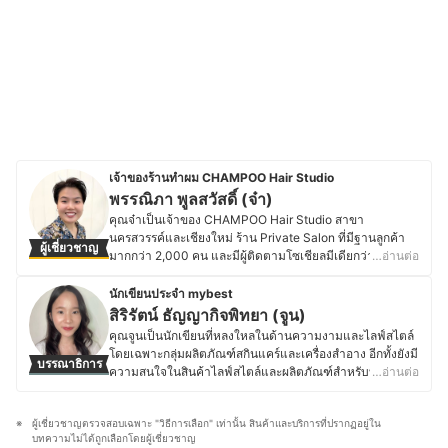
เจ้าของร้านทำผม CHAMPOO Hair Studio
พรรณิภา พูลสวัสดิ์ (จ๋า)
คุณจ๋าเป็นเจ้าของ CHAMPOO Hair Studio สาขา
นครสวรรค์และเชียงใหม่ ร้าน Private Salon ที่มีฐานลูกค้า
ผู้เชี่ยวชาญ
มากกว่า 2,000 คน และมีผู้ติดตามโซเชียลมีเดียกว่า 6,000
…อ่านต่อ
คน โดยดูแลทั้งคุณภาพงานทำผม ความพึงพอใจของลูกค้า
การคัดเลือกผลิตภัณฑ์ และการตลาดของร้านทั้งหมด โดยคุณ
นักเขียนประจำ mybest
จ๋าเริ่มต้นจากการช่วยบริหารร้านของครอบครัว ก่อนจะพัฒนา
สิริรัตน์ ธัญญากิจพิทยา (จูน)
ทักษะด้านการทำผมและสร้างแบรนด์ของตัวเอง จนประสบ
คุณจูนเป็นนักเขียนที่หลงใหลในด้านความงามและไลฟ์สไตล์
ความสำเร็จในการเปิดร้านสาขาแรกและขยายธุรกิจสู่
โดยเฉพาะกลุ่มผลิตภัณฑ์สกินแคร์และเครื่องสำอาง อีกทั้งยังมี
บรรณาธิการ
เชียงใหม่ ซึ่งคุณจ๋าใส่ใจในการคัดสรรผลิตภัณฑ์ เช่น ยาย้อม
ความสนใจในสินค้าไลฟ์สไตล์และผลิตภัณฑ์สำหรับบ้าน ที่
…อ่านต่อ
ผม แชมพู แว็กซ์สีผม และครีมบำรุงผม รวมถึงอัปเดตเทรนด์
ช่วยยกระดับคุณภาพชีวิตให้สะดวกสบายและมีประสิทธิภาพ
ทรงผมและเทคโนโลยีใหม่ ๆ อย่างต่อเนื่อง เพื่อให้ลูกค้าได้รับ
มากยิ่งขึ้น โดยเฉพาะในเรื่องการทำความสะอาด ด้วยความ
บริการที่มีคุณภาพ เหมาะสมกับบุคลิกภาพและสุขภาพเส้นผม
ผู้เชี่ยวชาญตรวจสอบเฉพาะ "วิธีการเลือก" เท่านั้น สินค้าและบริการที่ปรากฏอยู่ใน
รักในการอ่านและใส่ใจในรายละเอียด คุณจูนจึงให้ความ
มากที่สุด
บทความไม่ได้ถูกเลือกโดยผู้เชี่ยวชาญ
สำคัญกับการเลือกสรรสินค้าที่มีคุณภาพสูง พร้อมทั้งมีทักษะใน