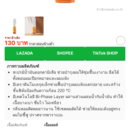
อ้างอิง:
lazada.co.th
ราคาอ้างอิง
130 บาท
ราคาค่อนข้างต่ำ
LAZADA
SHOPEE
TikTok SHOP
ภาพรวมผลิตภัณฑ์
สเปรย์น้ำมันดอกคามิเลีย ช่วยบำรุงผมให้ชุ่มชื้นเงางาม ฉีดได้
ทั้งตอนผมเปียกหมาดและผมแห้ง
มีเคราตินโมเลกุลเล็กช่วยฟื้นบำรุงผมแห้งแตกปลาย และสร้าง
ชั้นฟิล์มป้องกันความร้อน 220 °C
มีเทคโนโลยี Bi-Phase Layer ผสานส่วนผสมน้ำกับน้ำมัน ทำให้
เนื้อบางเบา ซึมไว ไม่เหนียว
กลิ่นหอมติดผมยาวนาน ใช้เซตผมดัดได้ ช่วยให้ลอนเด้งอยู่ทรง
ผมไม่ชี้ฟู ปราศจากพาราเบน
เนื้อผลิตภัณฑ์
เนื้อออยล์