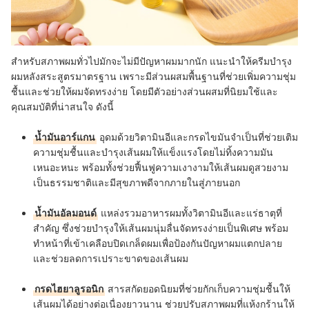
สำหรับสภาพผมทั่วไปมักจะไม่มีปัญหาผมมากนัก แนะนำให้ครีมบํารุง
ผมหลังสระสูตรมาตรฐาน เพราะมีส่วนผสมพื้นฐานที่ช่วยเพิ่มความชุ่ม
ชื้นและช่วยให้ผมจัดทรงง่าย โดยมีตัวอย่างส่วนผสมที่นิยมใช้และ
คุณสมบัติที่น่าสนใจ ดังนี้
น้ำมันอาร์แกน
อุดมด้วยวิตามินอีและกรดไขมันจำเป็นที่ช่วยเติม
ความชุ่มชื้นและบำรุงเส้นผมให้แข็งแรงโดยไม่ทิ้งความมัน
เหนอะหนะ พร้อมทั้งช่วยฟื้นฟูความเงางามให้เส้นผมดูสวยงาม
เป็นธรรมชาติและมีสุขภาพดีจากภายในสู่ภายนอก
น้ำมันอัลมอนด์
แหล่งรวมอาหารผมทั้งวิตามินอีและแร่ธาตุที่
สำคัญ ซึ่งช่วยบำรุงให้เส้นผมนุ่มลื่นจัดทรงง่ายเป็นพิเศษ พร้อม
ทำหน้าที่เข้าเคลือบปิดเกล็ดผมเพื่อป้องกันปัญหาผมแตกปลาย
และช่วยลดการเปราะขาดของเส้นผม
กรดไฮยาลูรอนิก
สารสกัดยอดนิยมที่ช่วยกักเก็บความชุ่มชื้นให้
เส้นผมได้อย่างต่อเนื่องยาวนาน ช่วยปรับสภาพผมที่แห้งกร้านให้