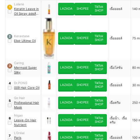
Lolane
TikTok
1
LAZADA
SHOPEE
Keratin Leave in
เนื้อออยล์
140 
SHOP
Oil Spray ออยล์ส
เปรย์บำรุงผม
Kerastase
TikTok
2
LAZADA
SHOPEE
เนื้อออยล์
75 m
SHOP
Elixir Ultime Oil
Caring
TikTok
3
LAZADA
SHOPEE
Mermaid Super
เนื้อโลชั่น
80 m
SHOP
Silky
Dr.PONG
TikTok
4
LAZADA
SHOPEE
เนื้อออยล์
30 m
SHOP
009 Hair Core Oil
Go Hair
TikTok
5
LAZADA
SHOPEE
Professional Hair
เนื้อครีม
250 
SHOP
Mask
Nigao
TikTok
เนื้อน้ำ、เนื้อ
6
LAZADA
SHOPEE
Leave-On Hair
150 
SHOP
ครีม
Nutrient
L'Oréal
TikTok
7
LAZADA
SHOPEE
Paris
เนื้อออยล์
100 
SHOP