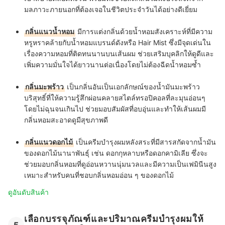
มลภาวะภายนอกที่ต้องเจอในชีวิตประจำวันได้อย่างดีเยี่ยม
กลิ่นแนวน้ำหอม
มีการแต่งกลิ่นด้วยน้ำหอมสังเคราะห์ที่มีความ
หรูหราคล้ายกับน้ำหอมแบรนด์ดังหรือ Hair Mist ซึ่งมีจุดเด่นใน
เรื่องความหอมที่ติดทนนานบนเส้นผม ช่วยเสริมบุคลิกให้ดูดีและ
เพิ่มความมั่นใจได้ยาวนานต่อเนื่องโดยไม่ต้องฉีดน้ำหอมซ้ำ
กลิ่นมะพร้าว
เป็นกลิ่นอันเป็นเอกลักษณ์ของน้ำมันมะพร้าว
บริสุทธิ์ที่ให้ความรู้สึกผ่อนคลายสไตล์ทรอปิคอลที่ละมุนอ่อนๆ
โดยไม่ฉุนจนเกินไป ช่วยมอบสัมผัสที่อบอุ่นและทำให้เส้นผมมี
กลิ่นหอมสะอาดดูมีสุขภาพดี
กลิ่นแนวดอกไม้
เป็นครีมบำรุงผมหลังสระที่มีสารสกัดจากน้ำมัน
ของดอกไม้นานาพันธุ์ เช่น ดอกกุหลาบหรือดอกคามิเลีย ซึ่งจะ
ช่วยมอบกลิ่นหอมที่ดูอ่อนหวานนุ่มนวลและมีความเป็นเฟมินีนสูง
เหมาะสำหรับคนที่ชอบกลิ่นหอมอ่อน ๆ ของดอกไม้
ดูอันดับสินค้า
เลือกบรรจุภัณฑ์และปริมาณครีมบํารุงผมให้
5