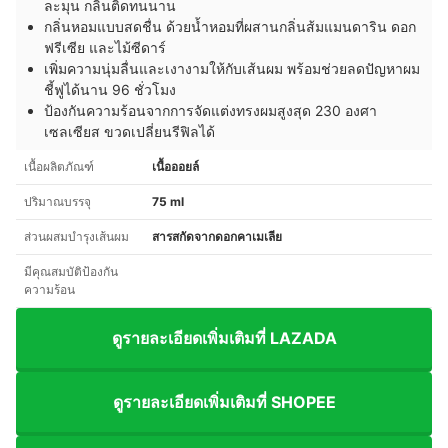
ละมุน กลิ่นติดทนนาน
กลิ่นหอมแบบสดชื่น ด้วยน้ำหอมที่ผสานกลิ่นส้มแมนดาริน ดอก
ฟรีเซีย และไม้ซีดาร์
เพิ่มความนุ่มลื่นและเงางามให้กับเส้นผม พร้อมช่วยลดปัญหาผม
ชี้ฟูได้นาน 96 ชั่วโมง
ป้องกันความร้อนจากการจัดแต่งทรงผมสูงสุด 230 องศา
เซลเซียส ขวดเปลี่ยนรีฟิลได้
เนื้อผลิตภัณฑ์
เนื้อออยล์
ปริมาณบรรจุ
75 ml
ส่วนผสมบำรุงเส้นผม
สารสกัดจากดอกคาเมเลีย
มีคุณสมบัติป้องกัน
ความร้อน
ดูรายละเอียดเพิ่มเติมที่ LAZADA
ดูรายละเอียดเพิ่มเติมที่ SHOPEE