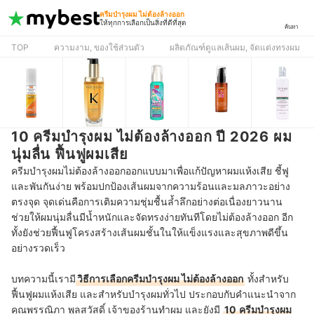
ครีมบำรุงผม ไม่ต้องล้างออก
ให้ทุกการเลือกเป็นสิ่งที่ดีที่สุด
ค้นหา
TOP
ความงาม, ของใช้ส่วนตัว
ผลิตภัณฑ์ดูแลเส้นผม, จัดแต่งทรงผม
10 ครีมบำรุงผม ไม่ต้องล้างออก ปี 2026 ผม
นุ่มลื่น ฟื้นฟูผมเสีย
ครีมบำรุงผมไม่ต้องล้างออกออกแบบมาเพื่อแก้ปัญหาผมแห้งเสีย ชี้ฟู
และพันกันง่าย พร้อมปกป้องเส้นผมจากความร้อนและมลภาวะอย่าง
ตรงจุด จุดเด่นคือการเติมความชุ่มชื้นล้ำลึกอย่างต่อเนื่องยาวนาน
ช่วยให้ผมนุ่มลื่นมีน้ำหนักและจัดทรงง่ายทันทีโดยไม่ต้องล้างออก อีก
ทั้งยังช่วยฟื้นฟูโครงสร้างเส้นผมชั้นในให้แข็งแรงและสุขภาพดีขึ้น
อย่างรวดเร็ว
บทความนี้เรามี
วิธีการเลือกครีมบำรุงผม ไม่ต้องล้างออก
ทั้งสำหรับ
ฟื้นฟูผมแห้งเสีย และสำหรับบำรุงผมทั่วไป ประกอบกับคำแนะนำจาก
คุณพรรณิภา พูลสวัสดิ์ เจ้าของร้านทำผม และยังมี
10
ครีมบำรุงผม