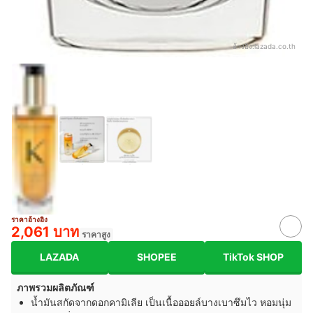
อ้างอิง:
lazada.co.th
ราคาอ้างอิง
2,061 บาท
ราคาสูง
LAZADA
SHOPEE
TikTok SHOP
ภาพรวมผลิตภัณฑ์
น้ำมันสกัดจากดอกคามิเลีย เป็นเนื้อออยล์บางเบาซึมไว หอมนุ่ม