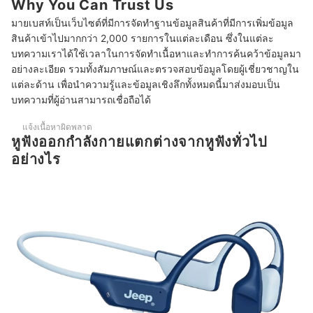
Why You Can Trust Us
5
ตรวจสอบฟังก์ชันเพิ่มเติม เพื่อการใช้งานที่ดียิ่งขึ้น
มายเบสท์เป็นเว็บไซต์ที่มีการจัดทำฐานข้อมูลสินค้าที่มีการเพิ่มข้อมูล
6
พิจารณาความละเอียดของไฟล์เสียงเพื่อคุณภาพของเสียงที่ดี
สินค้าเข้าไปมากกว่า 2,000 รายการในแต่ละเดือน ซึ่งในแต่ละ
บทความเราได้ใช้เวลาในการจัดทำเนื้อหาและทำการค้นคว้าข้อมูลมา
10 หูฟังออกกำลังกาย ยี่ห้อไหนดี แบบมีสาย ไร้สาย กันน้ำ
อย่างละเอียด รวมทั้งสัมภาษณ์และตรวจสอบข้อมูลโดยผู้เชี่ยวชาญใน
แต่ละด้าน เพื่อนำความรู้และข้อมูลเชิงลึกทั้งหมดนี้มาส่งมอบเป็น
หูฟังออกกำลังกายควรดูแลและทำความสะอาดอย่างไร
บทความที่ผู้อ่านสามารถเชื่อถือได้
ใช้หูฟังออกกำลังกายกลางแดดจะทำให้แบตเสื่อมหรือไม่
แจ้งเนื้อหาผิดพลาด
หูฟังออกกำลังกายแตกต่างจากหูฟังทั่วไป
สามารถใช้หูฟังออกกำลังกายสำหรับวิ่งมาราธอนได้หรือไม่
อย่างไร
ควรทำความสะอาดหูฟังออกกำลังกายบ่อยแค่ไหน