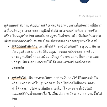
อ้างอิง:
shopee.co.th
หูฟังออกกำลังกาย คือ
อุปกรณ์ฟังเพลงที่ออกแบบมาเพื่อกิจกรรมที่มีการ
เคลื่อนไหวสูง โดยต่างจากหูฟังทั่วไปด้านโครงสร้างที่เกาะกระชับ
สรีระ ไม่หลุดร่วงง่าย และมีมาตรฐานกันน้ำกันเหงื่อเพื่อป้องกันความ
เสียหายจากความชื้นสะสม ซึ่งจะมีความแตกต่างกับหูฟังทั่วไปดังนี้
หูฟังออกกำลังกาย
เน้นดีไซน์ที่กระชับรับกับสรีระหู เช่น มีก้าน
เกี่ยวหูหรือทรงสปอร์ตที่ไม่หลุดง่ายขณะขยับร่างกาย พร้อม
มาตรฐานกันน้ำและเหงื่อระดับสูง ป้องกันความชื้นสะสม และ
บางรุ่นเป็นระบบเปิดช่วยให้ได้ยินเสียงรอบข้างเพื่อความ
ปลอดภัย
หูฟังทั่วไป
เน้นการสวมใส่สบายสำหรับการใช้ชีวิตประจำวัน
หรือนั่งทำงานทั่วไป รูปทรงส่วนใหญ่ไม่มีกลไกยึดเกาะพิเศษ
ทำให้หลุดร่วงได้ง่ายเมื่อมีการเคลื่อนไหวแรง ๆ ทั้งยังไม่มี
คุณสมบัติกันน้ำและเหงื่อ จึงเสี่ยงต่อการเสียหายจากความชื้นได้
ง่าย