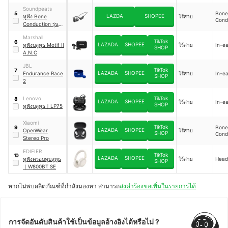
Soundpeats
Bone
5
LAZDA
SHOPEE
หูฟัง Bone
ไร้สาย
Cond
Conduction รุ่น
RunFree Lite2
Marshall
TikTok
6
LAZADA
SHOPEE
หูฟังบลูทูธ Motif II
ไร้สาย
In-ea
SHOP
A.N.C
JBL
TikTok
7
LAZADA
SHOPEE
Endurance Race
ไร้สาย
In-ea
SHOP
2
Lenovo
TikTok
8
LAZADA
SHOPEE
ไร้สาย
In-ea
SHOP
หูฟังบลูทูธ
｜
LP75
Xiaomi
TikTok
Bone
9
LAZADA
SHOPEE
OpenWear
ไร้สาย
SHOP
Cond
Stereo Pro
EDIFIER
TikTok
10
LAZADA
SHOPEE
หูฟังครอบหูบลูทูธ
ไร้สาย
Head
SHOP
｜
W800BT SE
หากไม่พบผลิตภัณฑ์ที่กำลังมองหา สามารถ
ส่งคำร้องขอเพิ่มในรายการได้
การจัดอันดับสินค้าใช้เป็นข้อมูลอ้างอิงได้หรือไม่ ?