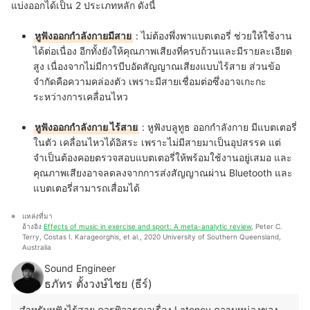
แบ่งออกได้เป็น 2 ประเภทหลัก ดังนี้
หูฟังออกกำลังกายมีสาย
: ไม่ต้องพึ่งพาแบตเตอรี่ ช่วยให้ใช้งาน
ได้ต่อเนื่อง อีกทั้งยังให้คุณภาพเสียงที่ครบถ้วนและมีรายละเอียด
สูง เนื่องจากไม่มีการบีบอัดสัญญาณเสียงแบบไร้สาย ส่วนข้อ
จำกัดคือความคล่องตัว เพราะมีสายเชื่อมต่อซึ่งอาจเกะกะ
ระหว่างการเคลื่อนไหว
หูฟังออกกำลังกาย ไร้สาย
: หูฟังบลูทูธ ออกกําลังกาย มีแบตเตอรี่
ในตัว เคลื่อนไหวได้อิสระ เพราะไม่มีสายมาเป็นอุปสรรค แต่
จำเป็นต้องคอยตรวจสอบแบตเตอรี่ให้พร้อมใช้งานอยู่เสมอ และ
คุณภาพเสียงอาจลดลงจากการส่งสัญญาณผ่าน Bluetooth และ
แบตเตอรี่สามารถเสื่อมได้
แหล่งที่มา
อ้างอิง 
Effects of music in exercise and sport: A meta-analytic review
, Peter C. 
Terry, Costas I. Karageorghis, et al., 2020 University of Southern Queensland, 
Australia
Sound Engineer
ธภัทร ตั้งวงษ์ไชย (ธีร์)
สำหรับหูฟังไร้สาย ควรพิจารณาเรื่อง Latency ความหน่วงของ