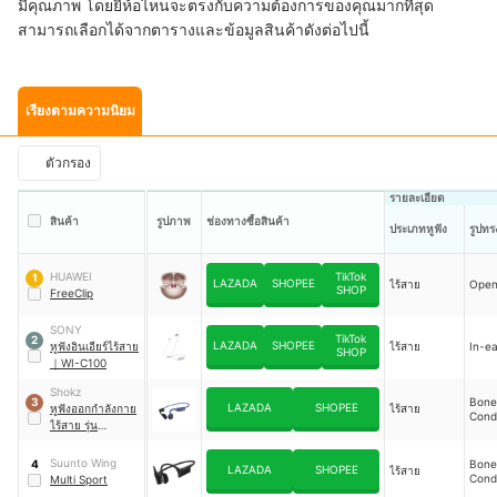
มีคุณภาพ โดยยี่ห้อไหนจะตรงกับความต้องการของคุณมากที่สุด
สามารถเลือกได้จากตารางและข้อมูลสินค้าดังต่อไปนี้
เรียงตามความนิยม
ตัวกรอง
รายละเอียด
สินค้า
รูปภาพ
ช่องทางซื้อสินค้า
ประเภทหูฟัง
รูปทร
HUAWEI
TikTok
1
LAZADA
SHOPEE
ไร้สาย
Open
SHOP
FreeClip
SONY
TikTok
2
LAZADA
SHOPEE
หูฟังอินเอียร์ไร้สาย
ไร้สาย
In-ea
SHOP
｜
WI-C100
Shokz
Bone
3
LAZADA
SHOPEE
หูฟังออกกำลังกาย
ไร้สาย
Cond
ไร้สาย รุ่น
OpenMove
Suunto Wing
Bone
4
LAZADA
SHOPEE
ไร้สาย
Cond
Multi Sport