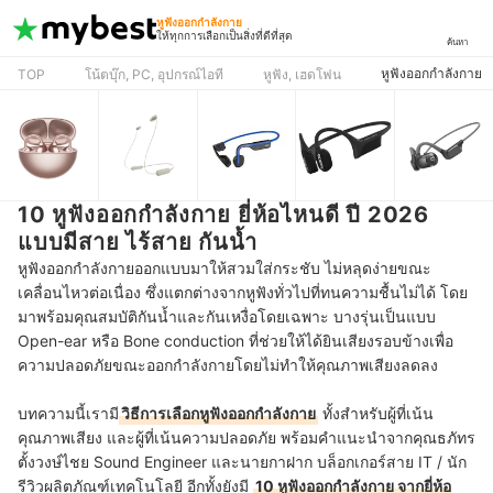
หูฟังออกกําลังกาย
ให้ทุกการเลือกเป็นสิ่งที่ดีที่สุด
ค้นหา
หูฟังออกกําลังกาย
TOP
โน้ตบุ๊ก, PC, อุปกรณ์ไอที
หูฟัง, เฮดโฟน
10 หูฟังออกกำลังกาย ยี่ห้อไหนดี ปี 2026
แบบมีสาย ไร้สาย กันน้ำ
หูฟังออกกำลังกายออกแบบมาให้สวมใส่กระชับ ไม่หลุดง่ายขณะ
เคลื่อนไหวต่อเนื่อง ซึ่งแตกต่างจากหูฟังทั่วไปที่ทนความชื้นไม่ได้ โดย
มาพร้อมคุณสมบัติกันน้ำและกันเหงื่อโดยเฉพาะ บางรุ่นเป็นแบบ
Open-ear หรือ Bone conduction ที่ช่วยให้ได้ยินเสียงรอบข้างเพื่อ
ความปลอดภัยขณะออกกำลังกายโดยไม่ทำให้คุณภาพเสียงลดลง
บทความนี้เรามี
วิธีการเลือกหูฟังออกกำลังกาย
ทั้งสำหรับผู้ที่เน้น
คุณภาพเสียง และผู้ที่เน้นความปลอดภัย พร้อมคำแนะนำจากคุณธภัทร
ตั้งวงษ์ไชย Sound Engineer และนายกาฝาก บล็อกเกอร์สาย IT / นัก
รีวิวผลิตภัณฑ์เทคโนโลยี อีกทั้งยังมี
10 หูฟังออกกำลังกาย จากยี่ห้อ