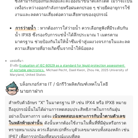
ซึ่งสามารถป้องกันเหงื่อและละอองน้ำขนาดเล็กได้ดี ไม่ว่าจะเป็น
เหงื่อระหว่างออกกำลังกายหรือฝนตกปรอย ๆ ช่วยยืดอายุการใช้
งานและลดความเสี่ยงต่อความเสียหายของอุปกรณ์
การว่ายน้ำ
: หากต้องการใส่ว่ายน้ำ ควรเลือกหูฟังที่มีระดับกัน
น้ำ IPX8 ซึ่งรองรับการแช่น้ำได้ลึกประมาณ 1 เมตรตาม
มาตรฐาน ช่วยป้องกันไม่ให้น้ำซึมเข้าสู่แผงวงจรภายในและลด
ความเสียหายที่อาจเกิดขึ้นจากน้ำให้น้อยลง
แหล่งที่มา
อ้างอิง 
Evaluation of IEC 60529 as a standard for liquid protection assessment 
of portable electronics.
, Michael Pecht, Daeil Kwon, Zhou He, 2025 University of 
Maryland, United States
บล็อกเกอร์สาย IT / นักรีวิวผลิตภัณฑ์เทคโนโลยี
นายกาฝาก
สำหรับตัวอักษร "X" ในมาตรฐาน IP เช่น IPX4 หรือ IPX8 หมาย
ถึงอุปกรณ์นั้นไม่ได้ผ่านการทดสอบประสิทธิภาพในการกันฝุ่น
อย่างเป็นทางการ แต่จะ
เน้นทดสอบเฉพาะการกันน้ำตามตัวเลข
ในหลักท้ายเท่านั้น
ดังนั้นหากต้องใช้งานในพื้นที่ที่มีฝุ่นหรือกรวด
ทรายหนาแน่น ควรเลือกสเปกที่ระบุตัวเลขมาครบทั้งสองหลัก เช่น
IP67 เพื่อการปกป้องที่สมบูรณ์แบบที่สุด