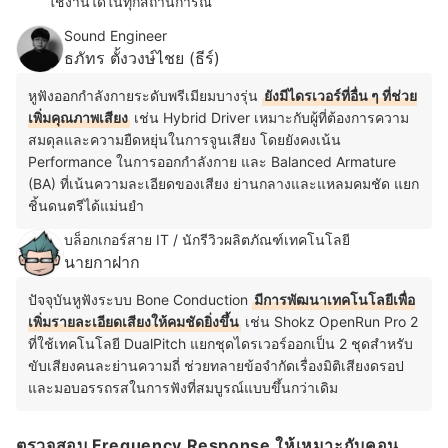
ใช้งานได้ในทุกสถานการณ์
Sound Engineer
ธภัทร ตั้งวงษ์ไชย (ธีร์)
หูฟังออกกำลังกายระดับพรีเมียมบางรุ่น
ยังมีไดรเวอร์ที่อื่น ๆ ที่ช่วย
เพิ่มคุณภาพเสียง
เช่น Hybrid Driver เหมาะกับผู้ที่ต้องการความ
สมดุลและความยืดหยุ่นในการจูนเสียง โดยยังคงเน้น
Performance ในการออกกำลังกาย และ Balanced Armature
(BA) ที่เน้นความละเอียดของเสียง ย่านกลางและแหลมคมชัด แยก
ชิ้นดนตรีได้แม่นยำ
บล็อกเกอร์สาย IT / นักรีวิวผลิตภัณฑ์เทคโนโลยี
นายกาฝาก
ปัจจุบันหูฟังระบบ Bone Conduction
มีการพัฒนาเทคโนโลยีเพื่อ
เพิ่มรายละเอียดเสียงให้คมชัดยิ่งขึ้น
เช่น Shokz OpenRun Pro 2
ที่ใช้เทคโนโลยี DualPitch แยกชุดไดรเวอร์ออกเป็น 2 ชุดสำหรับ
ขับเสียงคนละย่านความถี่ ช่วยทลายข้อจำกัดเรื่องมิติเสียงดรอป
และมอบอรรถรสในการฟังที่สมบูรณ์แบบขึ้นกว่าเดิม
ตรวจสอบ Frequency Response ให้เหมาะกับคอน