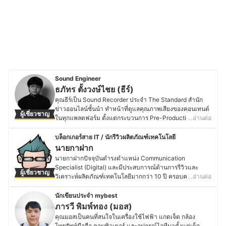
Sound Engineer
ธภัทร ตั้งวงษ์ไชย (ธีร์)
คุณธีร์เป็น Sound Recorder ประจำ The Standard สำนัก
ข่าวออนไลน์ชั้นนำ ทำหน้าที่ดูแลคุณภาพเสียงของคอนเทนต์
ผู้เชี่ยวชาญ
ในทุกแพลตฟอร์ม ตั้งแต่กระบวนการ Pre-Production ไป
…อ่านต่อ
จนถึง Post-Production ด้วยความเชี่ยวชาญด้านเสียงและ
อุปกรณ์บันทึกเสียงที่สั่งสมจากประสบการณ์ทำงานจริง โดย
บล็อกเกอร์สาย IT / นักรีวิวผลิตภัณฑ์เทคโนโลยี
จุดเริ่มต้นของธีร์มาจากความหลงใหลในเสียงดนตรีและ
นายกาฝาก
อุปกรณ์เครื่องเสียงมาตั้งแต่เด็ก จึงเลือกศึกษาต่อด้านบันทึก
นายกาฝากปัจจุบันดำรงตำแหน่ง Communication
เสียงภาพยนตร์ที่ คณะดิจิทัลมีเดียและศิลปภาพยนตร์
Specialist (Digital) และมีประสบการณ์ด้านการรีวิวและ
ผู้เชี่ยวชาญ
มหาวิทยาลัยกรุงเทพ ทำให้มีความรู้ลึกซึ้งเกี่ยวกับเทคนิคการ
วิเคราะห์ผลิตภัณฑ์เทคโนโลยีมากกว่า 10 ปี ครอบคลุมตั้งแต่
…อ่านต่อ
บันทึกเสียง อุปกรณ์เสียง และการออกแบบเสียงที่มีคุณภาพสูง
อุปกรณ์ขนาดเล็ก เช่น หูฟังไร้สาย ไปจนถึงอุปกรณ์เก็บข้อมูล
นอกจากงานประจำแล้ว คุณธีร์ยังหมั่นศึกษาเทคโนโลยีใหม่ ๆ
ระดับองค์กรอย่าง NAS โดยมุ่งเน้นการให้ข้อมูลที่รอบด้าน
นักเขียนประจำ mybest
ด้านเสียงอยู่เสมอ เพื่อให้สามารถพัฒนาและถ่ายทอดความรู้
ชัดเจน และเป็นกลาง เพื่อสนับสนุนการตัดสินใจที่เหมาะสม
ภารวี พิมพ์ทอง (มอส)
เกี่ยวกับเสียงดนตรี อุปกรณ์เครื่องเสียง และการบันทึกเสียงได้
สำหรับผู้บริโภค โดยสำเร็จการศึกษาระดับปริญญาตรี
คุณมอสเป็นคนที่สนใจในเครื่องใช้ไฟฟ้า แกดเจ็ต กล้อง
อย่างแม่นยำและสนุกสนานมากยิ่งขึ้น
วิศวกรรมศาสตร์อิเล็กทรอนิกส์ จากมหาวิทยาลัยอัสสัมชัญ
โทรศัพท์มือถือ คอมพิวเตอร์ และอุปกรณ์ไอทีมาตั้งแต่เด็ก