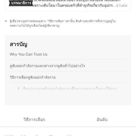
ประวัติของ ธภัทร ตั้งวงษ์ไชย (ธีร์)
บรรณาธิการ
และเคยศึกษาต่อในระดับปริญญาโทด้านจิตวิทยา
เพราะเติบโตมาในครอบครัวที่ทำธุรกิจเกี่ยวกับอุปกรณ์
…อ่านต่อ
อุตสาหกรรมและองค์การ มีประสบการณ์ทำงานด้าน
อิเล็กทรอนิกส์ โดยปัจจุบันยังคงติดตามข่าวสารวงการไอที
เทคโนโลยีและระบบสารสนเทศในองค์กรเอกชนขนาดใหญ่
อย่างต่อเนื่อง ไม่ว่าจะเป็นการเปิดตัวอุปกรณ์ใหม่ เทคโนโลยี
รวมถึงบทบาทด้านการสื่อสารและการตลาดดิจิทัล ซึ่งตลอด
ผู้เชี่ยวชาญตรวจสอบเฉพาะ "วิธีการเลือก" เท่านั้น สินค้าและบริการที่ปรากฏอยู่ใน
ล่าสุด หรือแนวโน้มของตลาดอุปกรณ์อิเล็กทรอนิกส์ นอกจาก
ระยะเวลาที่ผ่านมา นายกาฝากเคยเป็นทั้งนักเขียนและ
บทความไม่ได้ถูกเลือกโดยผู้เชี่ยวชาญ
การอัปเดตข้อมูลสินค้าไอทีแล้ว คุณมอสยังชื่นชอบงานช่าง
วิทยากรรับเชิญในหัวข้อเทคโนโลยี การตลาดดิจิทัล และแนว
และ DIY โดยมักซ่อมแซมอุปกรณ์อิเล็กทรอนิกส์และเครื่องใช้
โน้มผู้บริโภค อีกทั้งยังมีผลงานหนังสือด้านเทคโนโลยีที่ติด
ไฟฟ้าด้วยตัวเองเป็นประจำ ทำให้มีความเข้าใจเรื่อง
อันดับขายดี และบทความเผยแพร่ผ่านสื่อต่าง ๆ ทั้งออนไลน์
สารบัญ
โครงสร้างและฟังก์ชันการทำงานของอุปกรณ์ต่างๆ มากขึ้น
และออฟไลน์ โดยให้ความสำคัญกับการวิเคราะห์ทั้งคุณภาพ
ความชอบนี้ช่วยให้คุณมอสสามารถเปรียบเทียบจุดเด่นจุด
การใช้งานจริง และความคุ้มค่าของผลิตภัณฑ์อย่างเป็นระบบ
Why You Can Trust Us
ด้อยของสินค้าเทคโนโลยีแต่ละประเภทได้อย่างชัดเจน ทำให้
ประวัติของ นายกาฝาก
สนุกกับการแบ่งปันความรู้เกี่ยวกับเทคโนโลยีและอุปกรณ์ไอที
ทั้งในแง่ของการเลือกซื้อ อัปเกรด และดูแลรักษา เพื่อให้ผู้อ่าน
หูฟังออกกำลังกายแตกต่างจากหูฟังทั่วไปอย่างไร
สามารถเลือกอุปกรณ์ที่เหมาะสมกับการใช้งานของตนเองได้
อย่างคุ้มค่า
วิธีการเลือกหูฟังออกกำลังกาย
ประวัติของ ภารวี พิมพ์ทอง (มอส)
1
เลือกประเภทหูฟังออกกำลังกาย เพื่อความสะดวกในการใช้งาน
2
เลือกจากวิธีการเชื่อมต่อ ตามความสะดวกในการสวมใส่
3
ตรวจสอบคุณสมบัติเสียง เพื่อคุณภาพเสียงของหูฟัง
วิธีการเลือก
อันดับ
4
เลือกจากประสิทธิภาพกันน้ำ ตามประเภทการออกกำลังกาย