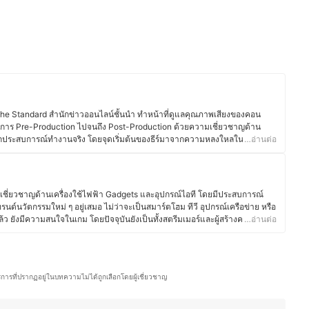
The Standard สำนักข่าวออนไลน์ชั้นนำ ทำหน้าที่ดูแลคุณภาพเสียงของคอน
นการ Pre-Production ไปจนถึง Post-Production ด้วยความเชี่ยวชาญด้าน
มจากประสบการณ์ทำงานจริง โดยจุดเริ่มต้นของธีร์มาจากความหลงใหลในเสียง
…อ่านต่อ
เด็ก จึงเลือกศึกษาต่อด้านบันทึกเสียงภาพยนตร์ที่ คณะดิจิทัลมีเดียและศิลป
ความรู้ลึกซึ้งเกี่ยวกับเทคนิคการบันทึกเสียง อุปกรณ์เสียง และการออกแบบเสียง
ุณธีร์ยังหมั่นศึกษาเทคโนโลยีใหม่ ๆ ด้านเสียงอยู่เสมอ เพื่อให้สามารถพัฒนา
ี อุปกรณ์เครื่องเสียง และการบันทึกเสียงได้อย่างแม่นยำและสนุกสนานมากยิ่งขึ้น
วามเชี่ยวชาญด้านเครื่องใช้ไฟฟ้า Gadgets และอุปกรณ์ไอที โดยมีประสบการณ์
วัตกรรมใหม่ ๆ อยู่เสมอ ไม่ว่าจะเป็นสมาร์ตโฮม ทีวี อุปกรณ์เครือข่าย หรือ
ว ยังมีความสนใจในเกม โดยปัจจุบันยังเป็นทั้งสตรีมเมอร์และผู้สร้างคอนเทนต์
…อ่านต่อ
าเกี่ยวกับเกมมือถือ Nintendo Switch และเกม PC อีกทั้งยังมีประสบการณ์
น Thailand Game Expo, Predator League และ Thailand Mobile Expo ทำให้
เป็นอย่างดี คุณเคย์จึงสนุกกับการถ่ายทอดข้อมูลที่เป็นประโยชน์ ทั้งรีวิวอุปกรณ์
ดตเทรนด์อุตสาหกรรมเกมและเทคโนโลยี เพื่อช่วยให้ผู้อ่านและผู้ชมสามารถเลือก
ริการที่ปรากฏอยู่ในบทความไม่ได้ถูกเลือกโดยผู้เชี่ยวชาญ
กับไลฟ์สไตล์ของตนเอง
์)