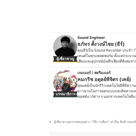
Sound Engineer
ธภัทร ตั้งวงษ์ไชย (ธีร์)
คุณธีร์เป็น Sound Recorder ประจำ 
เทนต์ในทุกแพลตฟอร์ม ตั้งแต่กระบว
ผู้เชี่ยวชาญ
เสียงและอุปกรณ์บันทึกเสียงที่สั่งส
ดนตรีและอุปกรณ์เครื่องเสียงมาตั้งแต่
ภาพยนตร์ มหาวิทยาลัยกรุงเทพ ทำให้มี
เกมเมอร์ / สตรีมเมอร์
ที่มีคุณภาพสูง นอกจากงานประจำแล้ว ค
คมกริช อดุลย์พิจิตร (เคย์)
และถ่ายทอดความรู้เกี่ยวกับเสียงดนตร
คุณเคย์เป็นนักรีวิวเทคโนโลยีที่มีค
ประวัติของ ธภัทร ตั้งวงษ์ไชย (ธีร์)
ยาวนานในการออกแบบและติดตามเทรนด์น
บรรณาธิการ
ซอฟต์แวร์ต่าง ๆ นอกจากเทคโนโลยีแล้
บนเพจ Blackkat Gamer ซึ่งเน้นเนื้อห
ทำงานในอีเวนต์เกมระดับประเทศ เช่
เข้าใจทั้งฝั่งผู้เล่นและอุตสาหกรรมเกม
ไอที เปรียบเทียบเครื่องเกม หรืออัปเ
ผู้เชี่ยวชาญตรวจสอบเฉพาะ "วิธีการเลือก" เท่านั้น สินค้าและบ
ใช้สินค้าได้อย่างคุ้มค่าและเหมาะสม
ประวัติของ คมกริช อดุลย์พิจิตร (เคย