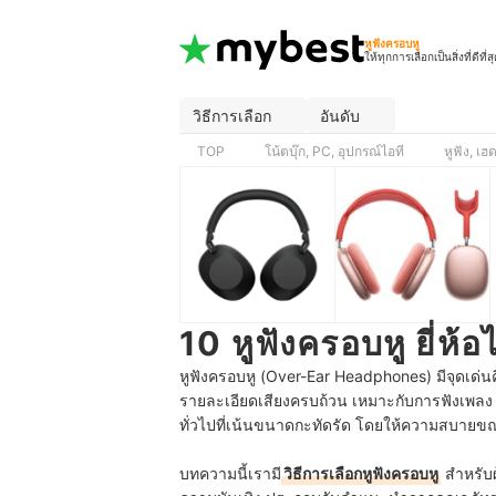
หูฟังครอบหู
ให้ทุกการเลือกเป็นสิ่งที่ดีที่ส
วิธีการเลือก
อันดับ
TOP
โน้ตบุ๊ก, PC, อุปกรณ์ไอที
หูฟัง, เ
10 หูฟังครอบหู ยี่ห้
หูฟังครอบหู (Over-Ear Headphones) มีจุดเด่
รายละเอียดเสียงครบถ้วน เหมาะกับการฟังเพลง ด
ทั่วไปที่เน้นขนาดกะทัดรัด โดยให้ความสบายข
บทความนี้เรามี
วิธีการเลือกหูฟังครอบหู
สำหรับผู