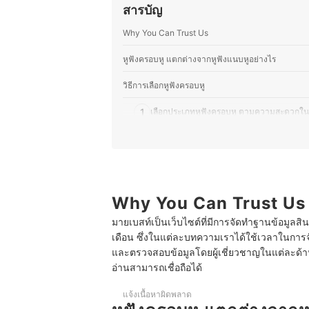
สารบัญ
Why You Can Trust Us
หูฟังครอบหู แตกต่างจากหูฟังแนบหูอย่างไร
วิธีการเลือกหูฟังครอบหู
1
เลือกประเภทหูฟังครอบหู ตามความสะดวกใน
2
พิจารณาประเภทไดรเวอร์ ให้ได้คุณภาพเสียงต
3
ตรวจสอบความถี่เสียงของหูฟัง
4
เลือก Housing หรือตัวครอบหูฟังครอบหู ให้
Why You Can Trust Us
มายเบสท์เป็นเว็บไซต์ที่มีการจัดทำฐานข้อมูลสิ
5
พิจารณาฟังก์ชันเพิ่มเติม เพื่อการใช้งานที่มีป
เดือน ซึ่งในแต่ละบทความเราได้ใช้เวลาในการจ
และตรวจสอบข้อมูลโดยผู้เชี่ยวชาญในแต่ละด้าน เ
6
เลือกหูฟังครอบหูจากแบรนด์ยอดนิยม เพื่อให
อ่านสามารถเชื่อถือได้
10 หูฟังครอบหู ยี่ห้อไหนดี เฮดโฟน เสียงดี
แจ้งเนื้อหาผิดพลาด
ค่าความไว (Sensitivity) ของ Headphone ดูยังไง