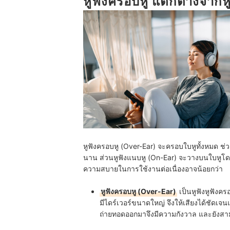
หูฟังครอบหู แตกต่างจากห
หูฟังครอบหูมีผลต่อสุขภาพหูหรือไม่
ควรดูแลและทำความสะอาดหูฟังครอบหูอย่างไร
หูฟังครอบหู (Over-Ear) จะครอบใบหูทั้งหมด ช่ว
นาน ส่วนหูฟังแนบหู (On-Ear) จะวางบนใบหู
ความสบายในการใช้งานต่อเนื่องอาจน้อยกว่า
หูฟังครอบหู (Over-Ear)
เป็นหูฟังหูฟังค
มีไดร์เวอร์ขนาดใหญ่ จึงให้เสียงได้ชัดเจนแ
ถ่ายทอดออกมาจึงมีความกังวาล และยังสาม