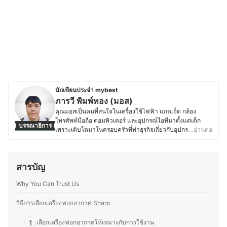
นักเขียนประจำ mybest
ภารวี พิมพ์ทอง (มอส)
คุณมอสเป็นคนที่สนใจในเครื่องใช้ไฟฟ้า แกดเจ็ต กล้อง
โทรศัพท์มือถือ คอมพิวเตอร์ และอุปกรณ์ไอทีมาตั้งแต่เด็ก
บรรณาธิการ
เพราะเติบโตมาในครอบครัวที่ทำธุรกิจเกี่ยวกับอุปกรณ์
…อ่านต่อ
อิเล็กทรอนิกส์ โดยปัจจุบันยังคงติดตามข่าวสารวงการไอที
อย่างต่อเนื่อง ไม่ว่าจะเป็นการเปิดตัวอุปกรณ์ใหม่ เทคโนโลยี
ล่าสุด หรือแนวโน้มของตลาดอุปกรณ์อิเล็กทรอนิกส์ นอกจาก
สารบัญ
การอัปเดตข้อมูลสินค้าไอทีแล้ว คุณมอสยังชื่นชอบงานช่าง
และ DIY โดยมักซ่อมแซมอุปกรณ์อิเล็กทรอนิกส์และเครื่องใช้
Why You Can Trust Us
ไฟฟ้าด้วยตัวเองเป็นประจำ ทำให้มีความเข้าใจเรื่อง
โครงสร้างและฟังก์ชันการทำงานของอุปกรณ์ต่างๆ มากขึ้น
ความชอบนี้ช่วยให้คุณมอสสามารถเปรียบเทียบจุดเด่นจุด
วิธีการเลือกเครื่องฟอกอากาศ Sharp
ด้อยของสินค้าเทคโนโลยีแต่ละประเภทได้อย่างชัดเจน ทำให้
สนุกกับการแบ่งปันความรู้เกี่ยวกับเทคโนโลยีและอุปกรณ์ไอที
1
เลือกเครื่องฟอกอากาศให้เหมาะกับการใช้งาน