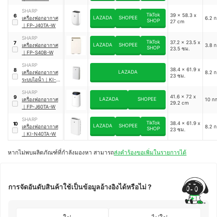
SHARP
TikTok
39 x 58.3 x
6
LAZADA
SHOPEE
เครื่องฟอกอากาศ
6.2 ก
SHOP
27 cm
｜
FP-J40TA-W
SHARP
TikTok
37.2 x 23.5 x
7
LAZADA
SHOPEE
เครื่องฟอกอากาศ
3.8 ก
SHOP
23.5 ซม.
｜
FP-S40B-W
SHARP
38.4 x 61.9 x
8
LAZADA
เครื่องฟอกอากาศ
8.2 ก
23 ซม.
ระบบไอน้ำ
｜
KI-
N50TA-W
SHARP
41.6 x 72 x
9
LAZADA
SHOPEE
เครื่องฟอกอากาศ
10 กก
29.2 cm
｜
FP-J60TA-W
SHARP
TikTok
38.4 x 61.9 x
10
LAZADA
SHOPEE
เครื่องฟอกอากาศ
8.2 ก
SHOP
23 ซม.
｜
KI-N40TA-W
หากไม่พบผลิตภัณฑ์ที่กำลังมองหา สามารถ
ส่งคำร้องขอเพิ่มในรายการได้
การจัดอันดับสินค้าใช้เป็นข้อมูลอ้างอิงได้หรือไม่ ?