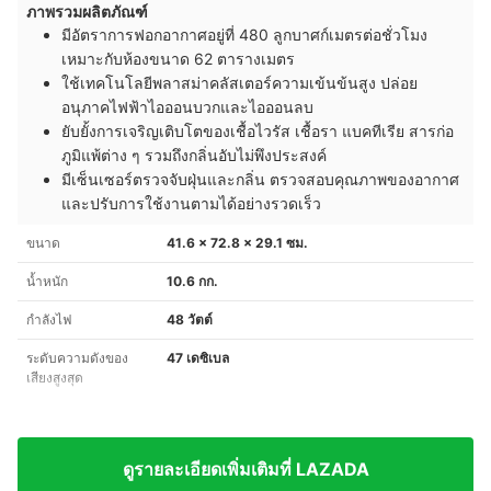
ภาพรวมผลิตภัณฑ์
มีอัตราการฟอกอากาศอยู่ที่ 480 ลูกบาศก์เมตรต่อชั่วโมง
เหมาะกับห้องขนาด 62 ตารางเมตร
ใช้เทคโนโลยีพลาสม่าคลัสเตอร์ความเข้นข้นสูง ปล่อย
อนุภาคไฟฟ้าไอออนบวกและไอออนลบ
ยับยั้งการเจริญเติบโตของเชื้อไวรัส เชื้อรา แบคทีเรีย สารก่อ
ภูมิแพ้ต่าง ๆ รวมถึงกลิ่นอับไม่พึงประสงค์
มีเซ็นเซอร์ตรวจจับฝุ่นและกลิ่น ตรวจสอบคุณภาพของอากาศ
และปรับการใช้งานตามได้อย่างรวดเร็ว
ขนาด
41.6 x 72.8 x 29.1 ซม.
น้ำหนัก
10.6 กก.
กำลังไฟ
48 วัตต์
ระดับความดังของ
47 เดซิเบล
เสียงสูงสุด
ดูรายละเอียดเพิ่มเติมที่ LAZADA