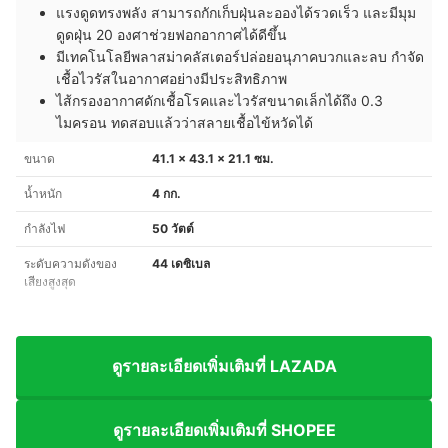
แรงดูดทรงพลัง สามารถกักเก็บฝุ่นละอองได้รวดเร็ว และมีมุม
ดูดฝุ่น 20 องศาช่วยฟอกอากาศได้ดีขึ้น
มีเทคโนโลยีพลาสม่าคลัสเตอร์ปล่อยอนุภาคบวกและลบ กำจัด
เชื้อไวรัสในอากาศอย่างมีประสิทธิภาพ
ไส้กรองอากาศดักเชื้อโรคและไวรัสขนาดเล็กได้ถึง 0.3
ไมครอน ทดสอบแล้วว่าสลายเชื้อไข้หวัดได้
ขนาด
41.1 x 43.1 x 21.1 ซม.
น้ำหนัก
4 กก.
กำลังไฟ
50 วัตต์
ระดับความดังของ
44 เดซิเบล
เสียงสูงสุด
ดูรายละเอียดเพิ่มเติมที่ LAZADA
ดูรายละเอียดเพิ่มเติมที่ SHOPEE