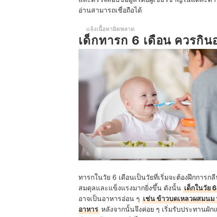
อ่านสามารถเชื่อถือได้
ทารก 6 เดือนกินน้ำมันปลาได้ไหม?
แจ้งเนื้อหาผิดพลาด
ทำไมทารกวัย 6 เดือนจึงควรรับประทานอาหารเสริม? ว
เด็กทารก 6 เดือน ควรกิน
บทส่งท้าย
ทารกในวัย 6 เดือนเป็นวัยที่เริ่มจะต้องฝึกการก
สมดุลและแข็งแรงมากยิ่งขึ้น ดังนั้น
เด็กในวัย
อาจเป็นอาหารอ่อน ๆ
เช่น ข้าวบดเหลวผสมนม ห
อาหาร
หลังจากนั้นจึงค่อย ๆ เริ่มรับประทานผักแล