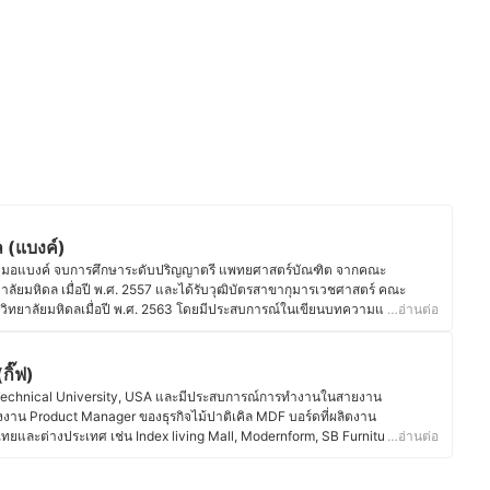
 (แบงค์)
ุณหมอแบงค์ จบการศึกษาระดับปริญญาตรี แพทยศาสตร์บัณฑิต จากคณะ
ัยมหิดล เมื่อปี พ.ศ. 2557 และได้รับวุฒิบัตรสาขากุมารเวชศาสตร์ คณะ
ทยาลัยมหิดลเมื่อปี พ.ศ. 2563 โดยมีประสบการณ์ในเขียนบทความและให้
…อ่านต่อ
ภาพ และประสบการณ์การทำงานด้านกุมารเวชศาสตร์ ทั้งการตรวจคนไข้ เป็น
ำปรึกษาด้านการเลี้ยงดูแลโรคแก่แม่และเด็กในโรงพยาบาลเอกชนอีกหลายแห่ง
่ยวกับด้านกุมารเวชศาสตร์อีกมากมาย อาทิ การศึกษาชนิดของนมที่ทารกน้ำหนัก
กิ๊ฟ)
กจากโรงพยาบาล (Type of Post-Discharge Infant Feeding in Very-Low
 Technical University, USA และมีประสบการณ์การทำงานในสายงาน
ุมารเวชศาสตร์ คณะแพทยศาสตร์ศิริราชพยาบาล โดยคุณหมอมีความตั้งใจที่จะ
งาน Product Manager ของธุรกิจไม้ปาติเคิล MDF บอร์ดที่ผลิตงาน
รวมไปถึงบุคคลที่สนใจเกี่ยวกับการดูแลและเลี้ยงเด็กในทุก ๆ ด้าน เพื่อให้เด็ก
ของไทยและต่างประเทศ เช่น Index living Mall, Modernform, SB Furniture และ
…อ่านต่อ
ีในทุกด้าน ช่องทางติดต่อเพิ่มเติม : t.pongwut@gmail.com
ามรู้ในด้านเฟอร์นิเจอร์เป็นพิเศษ ปัจจุบันคุณกิ๊ฟเป็นคุณแม่ลูก 1 จึงมีความ
มงคล (แบงค์)
ิเศษ และด้วยสายงานที่เคยทำจึงชอบศึกษาเกี่ยวกับสินค้าอุปโภคและบริโภค