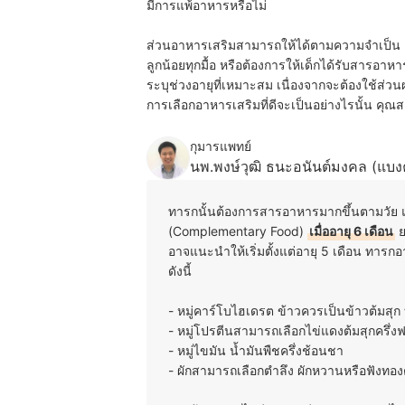
มีการแพ้อาหารหรือไม่
ส่วนอาหารเสริมสามารถให้ได้ตามความจำเป็น เ
ลูกน้อยทุกมื้อ หรือต้องการให้เด็กได้รับสารอาหาร
ระบุช่วงอายุที่เหมาะสม เนื่องจากจะต้องใช้ส่วน
การเลือกอาหารเสริมที่ดีจะเป็นอย่างไรนั้น คุณ
กุมารแพทย์
นพ.พงษ์วุฒิ ธนะอนันต์มงคล (แบงค
ทารกนั้นต้องการสารอาหารมากขึ้นตามวัย แ
(Complementary Food)
เมื่ออายุ 6 เดือน
ย
อาจแนะนำให้เริ่มตั้งแต่อายุ 5 เดือน ทาร
ดังนี้
- หมู่คาร์โบไฮเดรต ข้าวควรเป็นข้าวต้มสุก 
- หมู่โปรตีนสามารถเลือกไข่แดงต้มสุกครึ่ง
- หมู่ไขมัน น้ำมันพืชครึ่งช้อนชา
- ผักสามารถเลือกตำลึง ผักหวานหรือฟังทองต