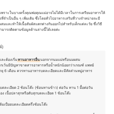
พราะในบางครั้งคุณพ่อคุณแม่อาจไม่ได้มีเวลาในการเตรียมอาหารให้
ที่จำเป็นอื่น ๆ เพิ่มเติม ซึ่งโดยทั่วไปอาหารเสริมที่วางจำหน่ายจะมี
ผสมและทำให้เนื้อสัมผัสแตกต่างกันออกไปสำหรับเด็กแต่ละวัย ซึ่งวิธี
สามารถติดตามข้อมูลด้านล่างนี้ได้เลยค่ะ
์)
ละต้องเริ่ม
ทานอาหารอื่น
นอกจากนมแม่หรือนมผสม
กเว้นมีปัญหาขาดสารอาหารหรือน้ำหนักน้อยกว่าเกณฑ์ แพทย์
กอายุ 6 เดือน ควรทานอาหารบดละเอียดและมีสัดส่วนหมู่อาหาร
บดละเอียด 2 ช้อนโต๊ะ (ช้อนทานข้าว) ต่อวัน ทาน 1 มื้อต่อวัน
ฟอง เนื้อปลาสุกหรือตับสุกบดละเอียด 1 ช้อนโต๊ะ
้มเปื่อยบดละเอียดครึ่งช้อนโต๊ะ