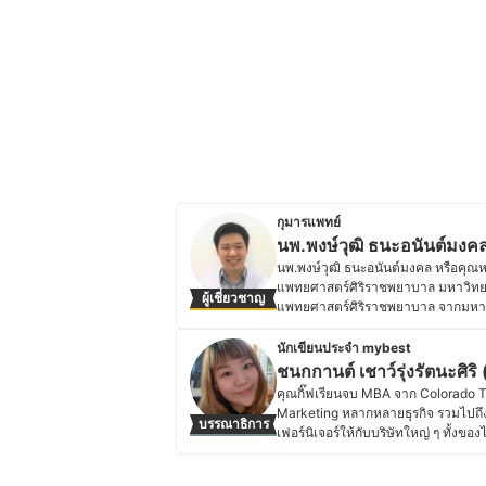
กุมารแพทย์
นพ.พงษ์วุฒิ ธนะอนันต์มงคล
นพ.พงษ์วุฒิ ธนะอนันต์มงคล หรือค
แพทยศาสตร์ศิริราชพยาบาล มหาวิทยาล
ผู้เชี่ยวชาญ
แพทยศาสตร์ศิริราชพยาบาล จากมหาวิ
ความรู้ผ่านคลิปวีดีโอในเพจด้านสุข
วิทยากรด้านกุมารเวชศาสตร์ ที่ให้ค
นักเขียนประจำ mybest
นอกจากนี้ ยังมีผลงานทางวิชาการเกี
ชนกกานต์ เชาว์รุ่งรัตนะศิริ (
ตัวน้อยมากได้รับภายหลังจำหน่ายออ
คุณกิ๊ฟเรียนจบ MBA จาก Colorado
Birthweight Infants) ของภาควิชาก
Marketing หลากหลายธุรกิจ รวมไปถึง
บรรณาธิการ
ให้ความรู้และความเข้าใจแก่ผู้ปกครอง 
เฟอร์นิเจอร์ให้กับบริษัทใหญ่ ๆ ทั้ง
ไทยมีพัฒนาการและการเจริญเติบโตที่ด
Maica ทำให้คุณกิ๊ฟมีประสบการณ์และคว
ประวัติของ นพ.พงษ์วุฒิ ธนะอนันต์
สนใจในเรื่องราวของแม่และเด็กเป็นพ