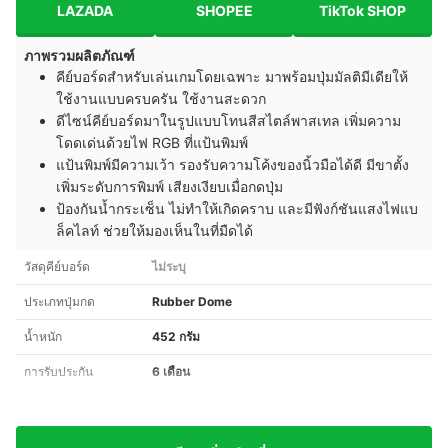
LAZADA
SHOPEE
TikTok SHOP
ภาพรวมผลิตภัณฑ์
คีย์บอร์ดสำหรับเล่นเกมโดยเฉพาะ มาพร้อมปุ่มมัลติมีเดียให้
ใช้งานแบบครบครัน ใช้งานสะดวก
ดีไซน์คีย์บอร์ดมาในรูปแบบโทนสีสไตล์พาสเทล เพิ่มความ
โดดเด่นด้วยไฟ RGB ที่แป้นพิมพ์
แป้นพิมพ์มีความเว้า รองรับความโค้งของนิ้วมือได้ดี มีขาตั้ง
เพิ่มระดับการพิมพ์ เสียงเงียบเมื่อกดปุ่ม
ป้องกันน้ำกระเซ็น ไม่ทำให้เกิดคราบ และมีฟังก์ชันแสงไฟแบ
ล็คไลท์ ช่วยให้มองเห็นในที่มืดได้
วัสดุคีย์บอร์ด
ไม่ระบุ
ประเภทปุ่มกด
Rubber Dome
น้ำหนัก
452 กรัม
การรับประกัน
6 เดือน