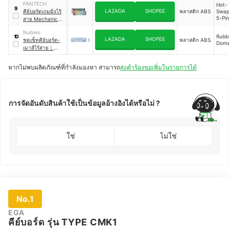
FANTECH
Hot-
90MP01X0-
9
LAZADA
SHOPEE
คีย์บอร์ดเกมมิ่งไร้
พลาสติก ABS
Swap
BKLA00
5-Pin
สาย Mechanical
Mech
Keyboard
｜
Nubwo
MK919 ATOM
Rubb
10
LAZADA
SHOPEE
ชุดเซ็ทคีย์บอร์ด-
พลาสติก ABS
PRO 66
Dom
เมาส์ไร้สาย
｜
NKM-643
หากไม่พบผลิตภัณฑ์ที่กำลังมองหา สามารถ
ส่งคำร้องขอเพิ่มในรายการได้
การจัดอันดับสินค้าใช้เป็นข้อมูลอ้างอิงได้หรือไม่ ?
ใช่
ไม่ใช่
No.1
EGA
คีย์บอร์ด รุ่น TYPE CMK1