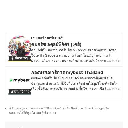
เกมเมอร์ / สตรีมเมอร์
คมกริช อดุลย์พิจิตร (เคย์)
คุณเคย์เป็นนักรีวิวเทคโนโลยีที่มีความเชี่ยวชาญด้านเครื่อง
ใช้ไฟฟ้า Gadgets และอุปกรณ์ไอที โดยมีประสบการณ์
ผู้เชี่ยวชาญ
ยาวนานในการออกแบบและติดตามเทรนด์นวัตกรรมใหม่ ๆ
…อ่านต่อ
อยู่เสมอ ไม่ว่าจะเป็นสมาร์ตโฮม ทีวี อุปกรณ์เครือข่าย หรือ
ซอฟต์แวร์ต่าง ๆ นอกจากเทคโนโลยีแล้ว ยังมีความสนใจใน
กองบรรณาธิการ mybest Thailand
เกม โดยปัจจุบันยังเป็นทั้งสตรีมเมอร์และผู้สร้างคอนเทนต์บน
mybest คือเว็บไซต์แนะนำสินค้าและบริการที่มุ่งนำเสนอ
เพจ Blackkat Gamer ซึ่งเน้นเนื้อหาเกี่ยวกับเกมมือถือ
ข้อมูลและคำแนะนำที่เชื่อถือได้ เพื่อช่วยให้ผู้บริโภคตัดสินใจ
Nintendo Switch และเกม PC อีกทั้งยังมีประสบการณ์ทำงาน
เลือกซื้อสินค้าและบริการได้อย่างมั่นใจ โดยเราเชื่อว่าการ
…อ่านต่อ
บรรณาธิการ
ในอีเวนต์เกมระดับประเทศ เช่น Thailand Game Expo,
เลือกสินค้าและบริการที่ดีควรตั้งอยู่บนพื้นฐานของข้อมูลที่ถูก
Predator League และ Thailand Mobile Expo ทำให้เข้าใจ
ต้อง ครบถ้วน และสามารถนำไปใช้งานได้จริง เนื้อหาจากทุก
ทั้งฝั่งผู้เล่นและอุตสาหกรรมเกมเป็นอย่างดี คุณเคย์จึงสนุกกับ
บทความของ mybest จึงผ่านกระบวนการค้นคว้า วิเคราะห์
การถ่ายทอดข้อมูลที่เป็นประโยชน์ ทั้งรีวิวอุปกรณ์ไอที เปรียบ
ผู้เชี่ยวชาญตรวจสอบเฉพาะ "วิธีการเลือก" เท่านั้น สินค้าและบริการที่ปรากฏอยู่ใน
และเรียบเรียงโดยทีมบรรณาธิการ พร้อมตรวจสอบความถูก
เทียบเครื่องเกม หรืออัปเดตเทรนด์อุตสาหกรรมเกมและ
บทความไม่ได้ถูกเลือกโดยผู้เชี่ยวชาญ
ต้องร่วมกับผู้เชี่ยวชาญในแต่ละหมวดหมู่ เพื่อให้ผู้อ่านได้รับ
เทคโนโลยี เพื่อช่วยให้ผู้อ่านและผู้ชมสามารถเลือกใช้สินค้าได้
ข้อมูลที่ชัดเจน เป็นกลาง และน่าเชื่อถือ นอกจากนี้ ทีม
อย่างคุ้มค่าและเหมาะสมกับไลฟ์สไตล์ของตนเอง
บรรณาธิการของ mybest ยังให้ความสำคัญกับการเจาะลึกใน
ประวัติของ คมกริช อดุลย์พิจิตร (เคย์)