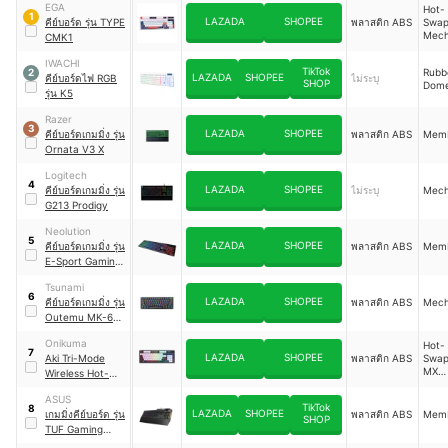
EGA
Hot-
1
LAZADA
SHOPEE
คีย์บอร์ด รุ่น TYPE
พลาสติก ABS
Swap
Mech
CMK1
IWACHI
TikTok
Rubb
2
LAZADA
SHOPEE
คีย์บอร์ดไฟ RGB
ไม่ระบุ
SHOP
Dom
รุ่น K5
Razer
3
LAZADA
SHOPEE
คีย์บอร์ดเกมมิ่ง รุ่น
พลาสติก ABS
Mem
Ornata V3 X
Logitech
4
LAZADA
SHOPEE
คีย์บอร์ดเกมมิ่ง รุ่น
ไม่ระบุ
Mec
G213 Prodigy
Neolution
5
LAZADA
SHOPEE
คีย์บอร์ดเกมมิ่ง รุ่น
พลาสติก ABS
Mem
E-Sport Gaming
Keyboard Agis
Tsunami
6
LAZADA
SHOPEE
คีย์บอร์ดเกมมิ่ง รุ่น
พลาสติก ABS
Mech
Outemu MK-61
Pro
Onikuma
Hot-
7
LAZADA
SHOPEE
Aki Tri-Mode
พลาสติก ABS
Swap
MX
Wireless Hot-
Mech
Swappable
ASUS
Mechanical
TikTok
8
LAZADA
SHOPEE
เกมมิ่งคีย์บอร์ด รุ่น
พลาสติก ABS
Mem
Keyboard
SHOP
TUF Gaming
Keyboard K1
｜