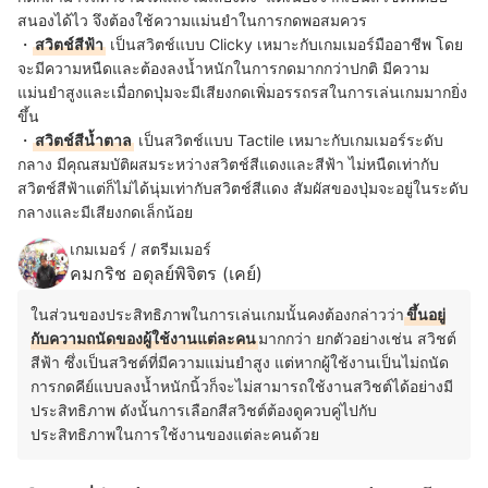
สนองได้ไว จึงต้องใช้ความแม่นยำในการกดพอสมควร
・
สวิตช์สีฟ้า
เป็นสวิตช์แบบ Clicky เหมาะกับเกมเมอร์มืออาชีพ โดย
จะมีความหนืดและต้องลงน้ำหนักในการกดมากกว่าปกติ มีความ
แม่นยำสูงและเมื่อกดปุ่มจะมีเสียงกดเพิ่มอรรถรสในการเล่นเกมมากยิ่ง
ขึ้น
・
สวิตช์สีน้ำตาล
เป็นสวิตช์แบบ Tactile เหมาะกับเกมเมอร์ระดับ
กลาง มีคุณสมบัติผสมระหว่างสวิตช์สีแดงและสีฟ้า ไม่หนืดเท่ากับ
สวิตช์สีฟ้าแต่ก็ไม่ได้นุ่มเท่ากับสวิตช์สีแดง สัมผัสของปุ่มจะอยู่ในระดับ
กลางและมีเสียงกดเล็กน้อย
เกมเมอร์ / สตรีมเมอร์
คมกริช อดุลย์พิจิตร (เคย์)
ในส่วนของประสิทธิภาพในการเล่นเกมนั้นคงต้องกล่าวว่า
ขึ้นอยู่
กับความถนัดของผู้ใช้งานแต่ละคน
มากกว่า ยกตัวอย่างเช่น สวิชต์
สีฟ้า ซึ่งเป็นสวิชต์ที่มีความแม่นยำสูง แต่หากผู้ใช้งานเป็นไม่ถนัด
การกดคีย์แบบลงน้ำหนักนิ้วก็จะไม่สามารถใช้งานสวิชต์ได้อย่างมี
ประสิทธิภาพ ดังนั้นการเลือกสีสวิชต์ต้องดูควบคู่ไปกับ
ประสิทธิภาพในการใช้งานของแต่ละคนด้วย