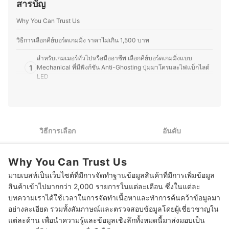
สารบัญ
รายละเอียดของผลิตภัณฑ์แต่ละประเภท ตั้งแต่การเปรียบ
เทียบคุณสมบัติ วิธีการเลือก ไปจนถึงข้อควรรู้ก่อนตัดสินใจซื้อ
Why You Can Trust Us
เพราะเราเข้าใจว่าความต้องการของผู้บริโภคมีความหลาก
หลาย จึงมุ่งนำเสนอคำแนะนำที่กระชับ เข้าใจง่าย และตอบ
โจทย์การใช้งานในชีวิตประจำวันมากที่สุด
วิธีการเลือกคีย์บอร์ดเกมมิ่ง ราคาไม่เกิน 1,500 บาท
ประวัติของ กองบรรณาธิการ mybest Thailand
สำหรับเกมเมอร์ทั่วไปหรือมืออาชีพ เลือกคีย์บอร์ดเกมมิ่งแบบ
1
Mechanical ที่มีฟังก์ชัน Anti-Ghosting ปุ่มมาโครและไฟแบ็กไลต์
LED
สำหรับผู้ที่ใช้งานคอมหรือโน้ตบุ๊กเป็นประจำ เล่นเกมบางครั้ง เลือก
2
คีย์บอร์ดเกมมิ่งแบบปุ่มยาง ขนาดปกติ 104 ปุ่ม ประยุกต์ใช้งานได้
หลากหลาย
วิธีการเลือก
อันดับ
10 คีย์บอร์ดเกมมิ่ง ราคาไม่เกิน 1500 บาท แบบมีสาย ไร้สาย
บทความที่เกี่ยวข้องกับคีย์บอร์ดเกมมิ่ง
Why You Can Trust Us
มายเบสท์เป็นเว็บไซต์ที่มีการจัดทำฐานข้อมูลสินค้าที่มีการเพิ่มข้อมูล
สินค้าเข้าไปมากกว่า 2,000 รายการในแต่ละเดือน ซึ่งในแต่ละ
บทความเราได้ใช้เวลาในการจัดทำเนื้อหาและทำการค้นคว้าข้อมูลมา
อย่างละเอียด รวมทั้งสัมภาษณ์และตรวจสอบข้อมูลโดยผู้เชี่ยวชาญใน
แต่ละด้าน เพื่อนำความรู้และข้อมูลเชิงลึกทั้งหมดนี้มาส่งมอบเป็น