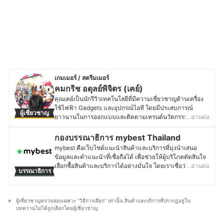
เกมเมอร์ / สตรีมเมอร์
คมกริช อดุลย์พิจิตร (เคย์)
คุณเคย์เป็นนักรีวิวเทคโนโลยีที่มีความเชี่ยวชาญด้านเครื่อง
ใช้ไฟฟ้า Gadgets และอุปกรณ์ไอที โดยมีประสบการณ์
ผู้เชี่ยวชาญ
ยาวนานในการออกแบบและติดตามเทรนด์นวัตกรรมใหม่ ๆ
…อ่านต่อ
อยู่เสมอ ไม่ว่าจะเป็นสมาร์ตโฮม ทีวี อุปกรณ์เครือข่าย หรือ
ซอฟต์แวร์ต่าง ๆ นอกจากเทคโนโลยีแล้ว ยังมีความสนใจใน
กองบรรณาธิการ mybest Thailand
เกม โดยปัจจุบันยังเป็นทั้งสตรีมเมอร์และผู้สร้างคอนเทนต์บน
mybest คือเว็บไซต์แนะนำสินค้าและบริการที่มุ่งนำเสนอ
เพจ Blackkat Gamer ซึ่งเน้นเนื้อหาเกี่ยวกับเกมมือถือ
ข้อมูลและคำแนะนำที่เชื่อถือได้ เพื่อช่วยให้ผู้บริโภคตัดสินใจ
Nintendo Switch และเกม PC อีกทั้งยังมีประสบการณ์ทำงาน
เลือกซื้อสินค้าและบริการได้อย่างมั่นใจ โดยเราเชื่อว่าการ
…อ่านต่อ
บรรณาธิการ
ในอีเวนต์เกมระดับประเทศ เช่น Thailand Game Expo,
เลือกสินค้าและบริการที่ดีควรตั้งอยู่บนพื้นฐานของข้อมูลที่ถูก
Predator League และ Thailand Mobile Expo ทำให้เข้าใจ
ต้อง ครบถ้วน และสามารถนำไปใช้งานได้จริง เนื้อหาจากทุก
ทั้งฝั่งผู้เล่นและอุตสาหกรรมเกมเป็นอย่างดี คุณเคย์จึงสนุกกับ
บทความของ mybest จึงผ่านกระบวนการค้นคว้า วิเคราะห์
การถ่ายทอดข้อมูลที่เป็นประโยชน์ ทั้งรีวิวอุปกรณ์ไอที เปรียบ
ผู้เชี่ยวชาญตรวจสอบเฉพาะ "วิธีการเลือก" เท่านั้น สินค้าและบริการที่ปรากฏอยู่ใน
และเรียบเรียงโดยทีมบรรณาธิการ พร้อมตรวจสอบความถูก
เทียบเครื่องเกม หรืออัปเดตเทรนด์อุตสาหกรรมเกมและ
บทความไม่ได้ถูกเลือกโดยผู้เชี่ยวชาญ
ต้องร่วมกับผู้เชี่ยวชาญในแต่ละหมวดหมู่ เพื่อให้ผู้อ่านได้รับ
เทคโนโลยี เพื่อช่วยให้ผู้อ่านและผู้ชมสามารถเลือกใช้สินค้าได้
ข้อมูลที่ชัดเจน เป็นกลาง และน่าเชื่อถือ นอกจากนี้ ทีม