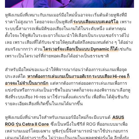
หูฟังเกมมิ่งที่เหมาะกับเกมเมอร์มือใหม่นั้นอาจจะเริ่มต้นด้วยหูฟังที่มี
ราคาไม่สูงมาก โดยอาจจะเป็นหูฟังที่
ระบบเสียงแบบสเตอริโอ
เพราะ
ระบบนี้สามารถเพิ่มมิติของเสียงในเกมได้ในระดับหนึ่ง แต่หากคุณ
ตั้งใจจะใช้หูฟังในระยะยาวก็แนะนำให้เลือกเป็นระบบเซอร์ราวด์ไป
เลย เพราะเสียงที่ได้รับจะช่วยให้คุณสัมผัสถึงคอนเทนต์ต่าง ๆ ได้อย่าง
สมจริงมากกว่า ส่วน
ไดรเวอร์จะเลือกเป็นแบบ Dynamic ก็ได้
เช่นกัน
เพราะเป็นไดรเวอร์ที่ถ่ายทอดเสียงได้อย่างเป็นธรรมชาติ
สำหรับมือใหม่ขอแนะนำให้พิจารณาก่อนว่าต้องการเล่นเกมเพื่อจุด
ประสงค์ใด
หากต้องการเล่นเกมเป็นงานอดิเรก ระบบเสียง Hi-res ก็
อาจจะไม่จำเป็นมากนัก
แต่หากต้องการต่อยอดการเล่นเกมเพื่อการ
แข่งขันหรือการเล่นเป็นอาชีพในอนาคตก็อาจจะลองพิจารณาเลือกหู
ฟังที่ระบบเสียง Hi-res มาใช้งานตั้งแต่แรกเริ่ม เพื่อที่จะได้คุ้นชินกับ
รายละเอียดเสียงที่เกิดขึ้นในเกมได้มากขึ้น
หูฟังเกมมิ่งที่น่าสนใจสำหรับเกมเมอร์มือใหม่ก็จะมีแบรนด์
ASUS
ROG รุ่น Cetra II Core
ซึ่งเป็นหนึ่งในซีรีส์ ROG ที่ออกแบบมาเพื่อ
เหล่าเกมเมอร์โดยเฉพาะ หูฟังรุ่นนี้จึงสามารถนำมาใช้ประกอบการ
เล่นเกมได้อย่างราบรื่น ไม่ว่าจะเป็นเกมในแพลตฟฟอร์มใด อีกทั้งยัง