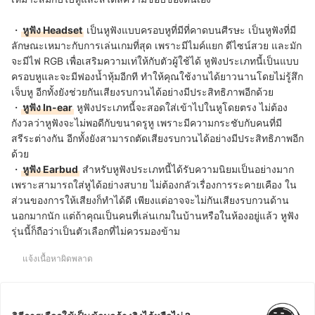
・
หูฟัง Headset
เป็นหูฟังแบบครอบหูที่มีที่คาดบนศีรษะ เป็นหูฟังที่มี
ลักษณะเหมาะกับการเล่นเกมที่สุด เพราะมีไมค์แยก ดีไซน์สวย และมัก
จะมีไฟ RGB เพื่อเสริมความเท่ให้กับตัวผู้ใช้ได้ หูฟังประเภทนี้เป็นแบบ
ครอบหูและจะมีฟองน้ำหุ้มอีกที ทำให้คุณใช้งานได้ยาวนานโดยไม่รู้สึก
เจ็บหู อีกทั้งยังช่วยกันเสียงรบกวนได้อย่างมีประสิทธิภาพอีกด้วย
・
หูฟัง In-ear
หูฟังประเภทนี้จะสอดใส่เข้าไปในหูโดยตรง ไม่ต้อง
กังวลว่าหูฟังจะไม่พอดีกับขนาดรูหู เพราะมีความกระชับกับคนที่มี
สรีระต่างกัน อีกทั้งยังสามารถตัดเสียงรบกวนได้อย่างมีประสิทธิภาพอีก
ด้วย
・
หูฟัง Earbud
สำหรับหูฟังประเภทนี้ได้รับความนิยมเป็นอย่างมาก
เพราะสามารถใส่หูได้อย่างสบาย ไม่ต้องกลัวเรื่องการระคายเคือง ใน
ส่วนของการให้เสียงก็ทำได้ดี เพียงแต่อาจจะไม่กันเสียงรบกวนด้าน
นอกมากนัก แต่ถ้าคุณเป็นคนที่เล่นเกมในบ้านหรือในห้องอยู่แล้ว หูฟัง
รุ่นนี้ก็ถือว่าเป็นตัวเลือกที่ไม่ควรมองข้าม
แจ้งเนื้อหาผิดพลาด