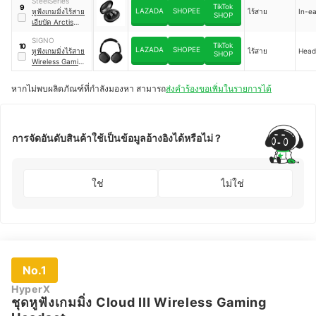
SteelSeries
TikTok
9
LAZADA
SHOPEE
หูฟังเกมมิ่งไร้สาย
ไร้สาย
In-ea
SHOP
เอียบัด Arctis
GameBud
SIGNO
TikTok
10
LAZADA
SHOPEE
หูฟังเกมมิ่งไร้สาย
ไร้สาย
Head
SHOP
Wireless Gaming
Headset ZERROS
｜
WP-603
หากไม่พบผลิตภัณฑ์ที่กำลังมองหา สามารถ
ส่งคำร้องขอเพิ่มในรายการได้
การจัดอันดับสินค้าใช้เป็นข้อมูลอ้างอิงได้หรือไม่ ?
ใช่
ไม่ใช่
No.1
HyperX
ชุดหูฟังเกมมิ่ง Cloud III Wireless Gaming