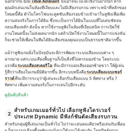
นอกจากนี้ ยังมี
โหมด Ambient
นั้นอาจจะไม่ได้ใช้งานมากนัก หาก
คุณมักเล่นเกมในห้องที่เงียบและไม่มีเสียงรบกวน เพราะหน้าที่หลักของ
โหมดนี้คือ ตัวไมโครโฟนจะดูดซับเสียงรอบข้างเข้ามาในหูฟังเพื่อเพิ่ม
ความสมจริงในการได้ยิน ซึ่งจะเป็นการได้ยินในแบบที่ไม่เด่นชัดจน
กลบเสียงหลัก ดังนั้น หากใช้งานหูฟังในห้องที่เงียบสนิท การเปิดใช้
งานโหมดนี้จะไม่ส่งผลมากนัก แต่ถ้าเปิดใช้งานโหมดนี้ในการแข่งขัน
ก็จะช่วยให้เพื่อนในทีมได้ยินเสียงของคุณแบบเป็นธรรมชาติมากขึ้น
แม้ว่าหูฟังเกมมิ่งในปัจจุบันจะมีการพัฒนาระบบเสียงแบบต่าง ๆ
มากมาย แต่ระบบเสียงพื้นฐานก็เป็นสิ่งที่ไม่ควรมองข้าม โดยระบบ
แรกคือ
ระบบเสียงสเตอริโอ
ที่จะมีการแยกเสียงออกซ้ายขวา ให้ผู้เล่น
รู้สึกว่าเสียงในเกมมีมิติมากขึ้น อีกระบบหนึ่งคือ
ระบบเสียงแบบเซอร์
ราวด์
ที่จะมีการระบุว่าผู้เล่นจะเลือกรับเสียงแบบ 5 ทิศทาง หรือ 7
ทิศทาง เพิ่มความสมจริงในการเล่นไปอีกระดับ
ดูอันดับสินค้า
สำหรับเกมเมอร์ทั่วไป เลือกหูฟังไดรเวอร์
2
ประเภท Dynamic มีฟังก์ชันตัดเสียงรบกวน
สำหรับกลุ่มผู้ที่เล่นเกมเป็นทั่วไป ไม่ว่าจะเล่นคนเดียวหรือเล่นกับเพื่อน
ๆ ก็สามารถเลือกซื้อหูฟังเกมมิ่งมาใช้งานได้เช่นกัน โดยมีหลักการ