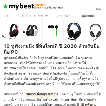
หูฟังเกมมิ่ง
ให้ทุกการเลือกเป็นสิ่งที่ดีที่สุด
ค้นหา
หูฟังเกมมิ่ง
TOP
โน้ตบุ๊ก, PC, อุปกรณ์ไอที
หูฟัง, เฮดโฟน
10 หูฟังเกมมิ่ง ยี่ห้อไหนดี ปี 2026 สำหรับมือ
ถือ PC
หูฟังเกมมิ่งถือเป็นเกียร์หรืออุปกรณ์ในเล่นเกมอันดับต้น ๆ เพราะ
นอกจากจะช่วยให้ได้อรรถรสในการเล่นเกมแล้ว ยังช่วยให้
ประสิทธิภาพในการเล่นเกมดีขึ้น โดยเฉพาะในการแข่ง eSports ทั้ง
ฟังเสียงตัวละคร ซาวด์เอฟเฟกต์ หรือเสียงศัตรูในเกมที่ถือเป็นสิ่ง
สำคัญในการเล่น โดยหูฟังเกมมิ่งนั้นมีรูปแบบมากมายทั้งหูฟังเกมมิ่ง
สำหรับมือถือหรือคอมพิวเตอร์ แบบมีสาย ไร้สาย หรือแบบต่อบลูทูธได้
บทความนี้เรามี
วิธีการเลือกหูฟังเกมมิ่ง
แบบง่าย ๆ ให้เหมาะกับการใช้
งาน ทั้งสำหรับเกมเมอร์มือใหม่ไปจนถึงเกมเมอร์มืออาชีพ พร้อมคำ
แนะนำจากคุณคมกริช อดุลย์พิจิตร เกมเมอร์ และยังมี
10 หูฟังเกม