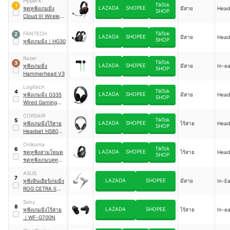
HyperX
TikTok
1
LAZADA
SHOPEE
ชุดหูฟังเกมมิ่ง
มีสาย
Head
SHOP
Cloud III Wireless
Gaming Headset
FANTECH
TikTok
2
LAZADA
SHOPEE
มีสาย
Head
SHOP
หูฟังเกมมิ่ง
｜
HG30
Razer
TikTok
3
LAZADA
SHOPEE
หูฟังเกมมิ่ง
มีสาย
In-ea
SHOP
Hammerhead V3
Logitech
TikTok
4
LAZADA
SHOPEE
หูฟังเกมมิ่ง G335
มีสาย
Head
SHOP
Wired Gaming
Headset
CORSAIR
TikTok
5
LAZADA
SHOPEE
หูฟังเกมมิ่งไร้สาย
ไร้สาย
Head
SHOP
Headset HS80
Max Wireless
Onikuma
Gaming Headset
TikTok
6
LAZADA
SHOPEE
ชุดหูฟังสามโหมด
ไร้สาย
Head
SHOP
ชุดหูฟังเกมบลูทูธ
｜
GT808
ASUS
7
LAZADA
SHOPEE
หูฟังอินเอียร์เกมมิ่ง
มีสาย
In-Ea
ROG CETRA II
CORE Gaming
Sony
Headphones
8
LAZADA
SHOPEE
หูฟังเกมมิ่งไร้สาย
ไร้สาย
In-ea
｜
WF-G700N