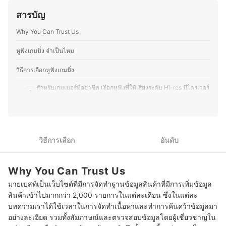
อย่างคุ้มค่าและเหมาะสมกับไลฟ์สไตล์ของตนเอง
บรรณาธิการของ mybest ยังให้ความสำคัญกับการเจาะลึกใน
ประวัติของ คมกริช อดุลย์พิจิตร (เคย์)
สารบัญ
รายละเอียดของผลิตภัณฑ์แต่ละประเภท ตั้งแต่การเปรียบ
เทียบคุณสมบัติ วิธีการเลือก ไปจนถึงข้อควรรู้ก่อนตัดสินใจซื้อ
Why You Can Trust Us
เพราะเราเข้าใจว่าความต้องการของผู้บริโภคมีความหลาก
หลาย จึงมุ่งนำเสนอคำแนะนำที่กระชับ เข้าใจง่าย และตอบ
โจทย์การใช้งานในชีวิตประจำวันมากที่สุด
หูฟังเกมมิ่ง จำเป็นไหม
ประวัติของ กองบรรณาธิการ mybest Thailand
วิธีการเลือกหูฟังเกมมิ่ง
สำหรับเกมเมอร์มืออาชีพ เลือกหูฟังที่ให้เสียงระดับ Hi-res มีไดรเวอร์
1
เหมาะกับแนวเกมที่เล่น
สำหรับเกมเมอร์ทั่วไป เลือกหูฟังไดรเวอร์ประเภท Dynamic มี
2
ฟังก์ชันตัดเสียงรบกวน
วิธีการเลือก
อันดับ
สำหรับเกมเมอร์มือใหม่หรือคนที่เล่นเกมเป็นงานอดิเรก เลือกหูฟังที่
3
ใช้งานง่าย มีไมค์ในตัว
Why You Can Trust Us
4
เลือกหูฟังเกมมิ่งที่เชื่อมต่อง่าย เสถียร ทั้งแบบไร้สายและมีสาย
มายเบสท์เป็นเว็บไซต์ที่มีการจัดทำฐานข้อมูลสินค้าที่มีการเพิ่มข้อมูล
เลือกรูปแบบหูฟังเกมมิ่งตามสไตล์ความชอบและเหมาะสมกับการใช้
5
สินค้าเข้าไปมากกว่า 2,000 รายการในแต่ละเดือน ซึ่งในแต่ละ
งาน
บทความเราได้ใช้เวลาในการจัดทำเนื้อหาและทำการค้นคว้าข้อมูลมา
อย่างละเอียด รวมทั้งสัมภาษณ์และตรวจสอบข้อมูลโดยผู้เชี่ยวชาญใน
10 หูฟังเกมมิ่ง ยี่ห้อไหนดี สำหรับมือถือ PC