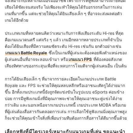
จึงเหมาะกับเหล่าเกมเมอร์มืออาชีพ เพราะการที่หูฟังสามารถถ่ายทอด
เสียงได้ชัดเจนสมจริง ไม่เพียงจะทำให้คุณได้รับอรรถรสในการเล่น
เกมที่มากขึ้น แต่จะช่วยให้คุณได้ยินเสียงเล็ก ๆ ที่อาจจะส่งผลต่อตัว
เกมได้อีกด้วย
ประเภทเกมที่หลายคนคิดว่าเหมาะกับการฟังเสียงระดับ Hi-res ที่สุด
คือเกมแนวดนตรี แต่จริง ๆ แล้ว เกมอีกหลากหลายประเภทก็จำเป็น
ต้องได้ยินเสียงที่มีความคมชัดระดับ Hi-res เช่นกัน ยกตัวอย่างเช่น
เกมแนว Battle Royale
ซึ่งเป็นเกมที่ผู้เล่นจะต้องคอยฟังตำแหน่งของ
ผู้เล่นคนอื่นที่อาจจะลอบเข้ามา หรือ
เกมแนว FPS
ที่ต้องคอยสังเกต
เสียงทิศทางของกระสุนเพื่อที่จะหลบการโจมตีจากผู้เล่นคนอื่น เป็นต้น
การได้ยินเสียงเล็ก ๆ ที่มาจากรายละเอียดในเกมประเภท Battle
Royale และ FPS จะช่วยให้คุณหลบหลีกหรือเอาชนะศัตรูได้ง่ายมาก
ขึ้น อีกทั้งเกมประเภทนี้ยังถูกจัดแข่งขันในรูปแบบ eSports ค่อนข้าง
บ่อย การมีหูฟังเกมมิ่งที่มีคุณภาพจะช่วยให้คุณเอาชนะคู่แข่งได้ง่าย
กว่าเดิม และนอกเหนือจากเกมประเภทนี้ เกมประเภท MOBA หรือเกม
ที่ผู้เล่นต้องสื่อสารกันตลอดการเล่น การเลือกใช้หูฟังเกมมิ่งคุณภาพสูง
ก็จะช่วยให้คุณเข้าใจสิ่งที่เพื่อนร่วมทีมต้องการสื่อสารได้ดีมากขึ้นด้วย
เลือกหูฟังที่มีไดรเวอร์เหมาะกับแนวเกมที่เล่น ขอแนะนำ