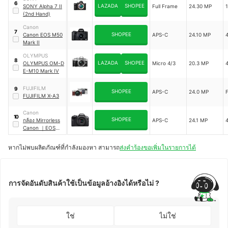
6
LAZADA
SHOPEE
SONY Alpha 7 II
Full Frame
24.30 MP
(2nd Hand)
Canon
7
SHOPEE
Canon EOS M50
APS-C
24.10 MP
Mark II
OLYMPUS
8
LAZADA
SHOPEE
OLYMPUS OM-D
Micro 4/3
20.3 MP
E-M10 Mark IV
FUJIFILM
9
SHOPEE
APS-C
24.0 MP
F
FUJIFILM X-A3
Canon
10
SHOPEE
กล้อง Mirrorless
APS-C
24.1 MP
Canon
｜
EOS
R100
หากไม่พบผลิตภัณฑ์ที่กำลังมองหา สามารถ
ส่งคำร้องขอเพิ่มในรายการได้
การจัดอันดับสินค้าใช้เป็นข้อมูลอ้างอิงได้หรือไม่ ?
ใช่
ไม่ใช่