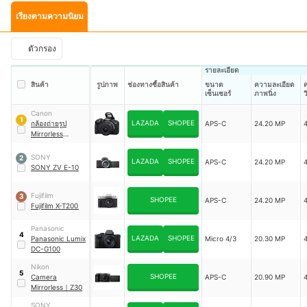
เรียงตามความนิยม
ตัวกรอง
รายละเอียด
สินค้า
รูปภาพ
ช่องทางซื้อสินค้า
ขนาด
ความละเอียด
เซ็นเซอร์
ภาพนิ่ง
ว
Canon
1
LAZADA
SHOPEE
กล้องถ่ายรูป
APS-C
24.20 MP
Mirrorless
Camera EOS R50
SONY
2
LAZADA
SHOPEE
APS-C
24.20 MP
SONY ZV E-10
Fujifilm
3
SHOPEE
APS-C
24.20 MP
Fujifilm X-T200
Panasonic
4
LAZADA
SHOPEE
Panasonic Lumix
Micro 4/3
20.30 MP
DC-G100
Nikon
5
SHOPEE
Camera
APS-C
20.90 MP
Mirrorless
｜
Z30
SONY