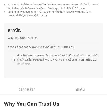
การเลือกอาหารแมว ขนมแมว และอุปกรณ์จำเป็น เพื่อให้
เอกลักษณ์
10 อันดับสินค้านี้เป็นการจัดอันดับโดยนักเขียนและกองบรรณาธิการของเว็บไซต์มายเบสท์ 
เหมาะสมกับสุขภาพของแมวในแต่ละด้านอีกด้วย นอกเหนือ
ประวัติของ อาทิตยา เกริกไกรกุล (โอ๋)
ไม่ได้เป็นการจัดอันดับของช่างกล้องอาชีพหรือคุณแก้ว สิทธิกิตติ์ รวิวีรวรรณ
จากความหลงใหลในโลกของแมว คุณตุ้ยยังเป็นนักถ่ายภาพ
ผู้เชี่ยวชาญตรวจสอบเฉพาะ "วิธีการเลือก" เท่านั้น สินค้าและบริการที่ปรากฏอยู่ใน
ที่รักการเก็บเกี่ยวโมเมนต์ผ่านเลนส์กล้อง โดยมีประสบการณ์
บทความไม่ได้ถูกเลือกโดยผู้เชี่ยวชาญ
ใช้งานทั้งกล้องมือถือ DSLR และ Mirrorless ในการถ่ายภาพ
แนว Landscape, Street และ Portrait ซึ่งได้ฝึกฝนพัฒนา
ทักษะการถ่ายภาพมาโดยตลอด โดยยังเคยรับงานถ่ายภาพ
สารบัญ
งานบวชและงานแต่งงาน ซึ่งเป็นอีกหนึ่งความสามารถที่
ทำให้เข้าใจเรื่ององค์ประกอบของภาพ การจัดแสง และการ
Why You Can Trust Us
เลือกใช้อุปกรณ์ให้เหมาะสม จากความชื่นชอบทั้ง 2 ด้าน คุณ
ตุ้ยจึงมีความเข้าใจเกี่ยวกับผลิตภัณฑ์สำหรับสัตว์เลี้ยง อาหาร
วิธีการเลือกกล้อง Mirrorless ราคาไม่เกิน 20,000 บาท
เสริมแมว อุปกรณ์สำหรับแมว และกล้องถ่ายรูป เป็นอย่างดี อีก
ทั้งยังสามารถถ่ายทอดความรู้และประสบการณ์ผ่านบทความ
สำหรับถ่ายภาพบุคคล เลือกเซนเซอร์ APS-C และสำหรับถ่ายภาพวิว
ที่อ่านง่าย ช่วยให้ผู้อ่านเลือกซื้อผลิตภัณฑ์ได้อย่างคุ้มค่าและ
1
ทิวทัศน์ เลือกเซนเซอร์ Micro 4/3 ความละเอียดภาพอย่างน้อย 20
ตรงกับความต้องการ
ล้านพิกเซล
ประวัติของ ฐิติยาภรณ์ ย่อมดอน (ตุ้ย)
สำหรับถ่าย Vlog หรือภาพเคลื่อนไหว เลือกความละเอียดวิดีโออย่าง
2
น้อย Full HD และมีระบบกันสั่น
หากต้องการความคล่องตัวในการใช้งาน เลือกกล้องที่มีน้ำหนักรวม
3
วิธีการเลือก
อันดับ
เลนส์ไม่เกิน 400 กรัม
เลือกจากฟังก์ชันเสริม เช่น หน้าจอแสดงผลที่พับได้ มีทัชสกรีน ช่อง
4
มองภาพ และสามารถเชื่อมต่อ Wi-Fi และ Bluetooth ได้
Why You Can Trust Us