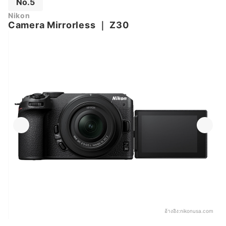
No.5
Nikon
Camera Mirrorless
｜
Z30
อ้างอิง:
nikonusa.com