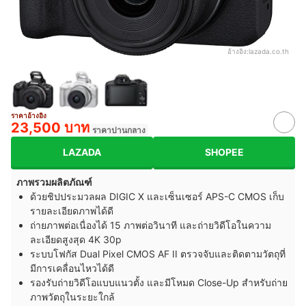
อ้างอิง:
lazada.co.th
ราคาอ้างอิง
23,500 บาท
ราคาปานกลาง
LAZADA
SHOPEE
ภาพรวมผลิตภัณฑ์
ด้วยชิปประมวลผล DIGIC X และเซ็นเซอร์ APS-C CMOS เก็บ
รายละเอียดภาพได้ดี
ถ่ายภาพต่อเนื่องได้ 15 ภาพต่อวินาที และถ่ายวิดีโอในความ
ละเอียดสูงสุด 4K 30p
ระบบโฟกัส Dual Pixel CMOS AF II ตรวจจับและติดตามวัตถุที่
มีการเคลื่อนไหวได้ดี
รองรับถ่ายวิดีโอแบบแนวตั้ง และมีโหมด Close-Up สำหรับถ่าย
ภาพวัตถุในระยะใกล้