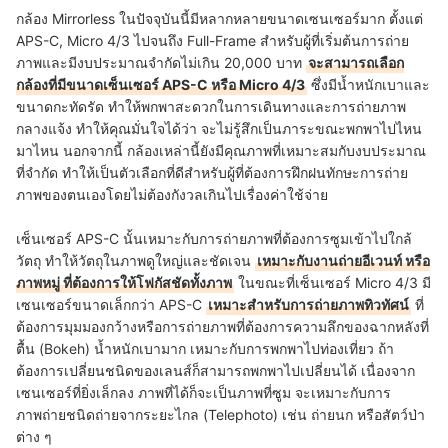
กล้อง Mirrorless ในปัจจุบันนี้มีหลากหลายขนาดเซนเซอร์มาก ตั้งแต่
APS-C, Micro 4/3 ไปจนถึง Full-Frame สำหรับผู้ที่เริ่มต้นการถ่าย
ภาพและมีงบประมาณจำกัดไม่เกิน 20,000 บาท
จะสามารถเลือก
กล้องที่มีขนาดเซ็นเซอร์ APS-C หรือ Micro 4/3
ซึ่งมีน้ำหนักเบาและ
ขนาดกะทัดรัด ทำให้พกพาสะดวกในการเดินทางและการถ่ายภาพ
กลางแจ้ง ทำให้คุณมั่นใจได้ว่า จะไม่รู้สึกเป็นภาระขณะพกพาไปไหน
มาไหน นอกจากนี้ กล้องเหล่านี้ยังมีคุณภาพที่เหมาะสมกับงบประมาณ
ที่จำกัด ทำให้เป็นตัวเลือกที่ดีสำหรับผู้ที่ต้องการฝึกฝนทักษะการถ่าย
ภาพของตนเองโดยไม่ต้องกังวลเกินไปเรื่องค่าใช้จ่าย
เซ็นเซอร์ APS-C นั้นเหมาะกับการถ่ายภาพที่ต้องการซูมเข้าไปใกล้
วัตถุ ทำให้วัตถุในภาพดูใหญ่และชัดเจน
เหมาะกับงานถ่ายอีเวนท์ หรือ
ภาพหมู่ ที่ต้องการให้โฟกัสชัดทั้งภาพ
ในขณะที่เซ็นเซอร์ Micro 4/3 มี
เซนเซอร์ขนาดเล็กกว่า APS-C
เหมาะสำหรับการถ่ายภาพทิวทัศน์
ที่
ต้องการมุมมองกว้างหรือการถ่ายภาพที่ต้องการความลึกของฉากหลังที่
ตื้น (Bokeh) น้ำหนักเบามาก เหมาะกับการพกพาไปท่องเที่ยว ถ้า
ต้องการเปลี่ยนชนิดของเลนส์ก็สามารถพกพาไปเปลี่ยนได้ เนื่องจาก
เซนเซอร์ที่ยิ่งเล็กลง ภาพที่ได้ก็จะเป็นภาพที่ซูม จะเหมาะกับการ
ภาพถ่ายชนิดถ่ายจากระยะไกล (Telephoto) เช่น ถ่ายนก หรือสัตว์ป่า
ต่าง ๆ