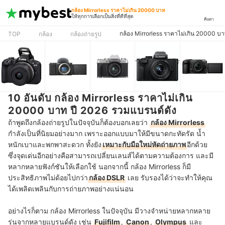
กล้อง Mirrorless ราคาไม่เกิน 20000 บาท
ให้ทุกการเลือกเป็นสิ่งที่ดีที่สุด
ค้นหา
กล้อง Mirrorless ราคาไม่เกิน 20000 บ
TOP
กล้อง
กล้องถ่ายรูป
10 อันดับ กล้อง Mirrorless ราคาไม่เกิน
20000 บาท ปี 2026 รวมแบรนด์ดัง
ถ้าพูดถึงกล้องถ่ายรูปในปัจจุบันก็ต้องบอกเลยว่า
กล้อง Mirrorless
กำลังเป็นที่นิยมอย่างมาก เพราะออกแบบมาให้มีขนาดกะทัดรัด น้ำ
หนักเบาและพกพาสะดวก ทั้งยัง
เหมาะกับมือใหม่หัดถ่ายภาพ
อีกด้วย
ซึ่งจุดเด่นอีกอย่างคือสามารถเปลี่ยนเลนส์ได้ตามความต้องการ และมี
หลากหลายฟังก์ชันให้เลือกใช้ นอกจากนี้ กล้อง Mirrorless ก็มี
ประสิทธิภาพไม่ด้อยไปกว่า
กล้อง DSLR
เลย รับรองได้ว่าจะทำให้คุณ
ได้เพลิดเพลินกับการถ่ายภาพอย่างแน่นอน
อย่างไรก็ตาม กล้อง Mirrorless ในปัจจุบัน มีวางจำหน่ายหลากหลาย
รุ่นจากหลายแบรนด์ดัง เช่น
Fujifilm
,
Canon
,
Olympus
และ