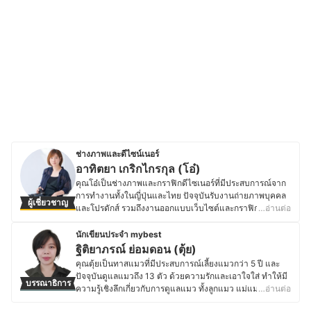
ช่างภาพและดีไซน์เนอร์
อาทิตยา เกริกไกรกุล (โอ๋)
คุณโอ๋เป็นช่างภาพและกราฟิกดีไซเนอร์ที่มีประสบการณ์จาก
การทำงานทั้งในญี่ปุ่นและไทย ปัจจุบันรับงานถ่ายภาพบุคคล
ผู้เชี่ยวชาญ
และโปรดักส์ รวมถึงงานออกแบบเว็บไซต์และกราฟิกดีไซน์ให้
…อ่านต่อ
กับสตูดิโอในญี่ปุ่น โดยหลังจากจบการศึกษาด้านกราฟิก
ดีไซน์จากจุฬาลงกรณ์มหาวิทยาลัย คุณโอ๋เดินทางไปศึกษา
นักเขียนประจำ mybest
ต่อด้านการถ่ายภาพโฆษณาที่โตเกียว และทำงานในวงการ
ฐิติยาภรณ์ ย่อมดอน (ตุ้ย)
ถ่ายภาพที่ญี่ปุ่นกว่า 6 ปี เริ่มจากตำแหน่งผู้ช่วยช่างภาพก่อน
คุณตุ้ยเป็นทาสแมวที่มีประสบการณ์เลี้ยงแมวกว่า 5 ปี และ
พัฒนาเป็นช่างภาพและนักออกแบบมืออาชีพ ด้วย
ปัจจุบันดูแลแมวถึง 13 ตัว ด้วยความรักและเอาใจใส่ ทำให้มี
บรรณาธิการ
ประสบการณ์การทำงานในต่างประเทศ ทำให้คุณโอ๋จึงมีมุม
ความรู้เชิงลึกเกี่ยวกับการดูแลแมว ทั้งลูกแมว แม่แมวหลังค
…อ่านต่อ
มองที่หลากหลาย สามารถผสมผสานศิลปะการถ่ายภาพและ
ลอด แมวป่วย และแมวหลังทำหมัน อีกทั้งยังมีประสบการณ์ใน
ดีไซน์เข้าด้วยกันเพื่อสร้างสรรค์ผลงานที่โดดเด่นและมี