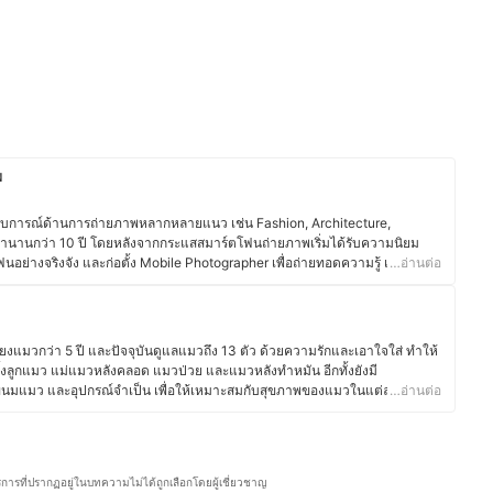
พ
ะสบการณ์ด้านการถ่ายภาพหลากหลายแนว เช่น Fashion, Architecture,
 มานานกว่า 10 ปี โดยหลังจากกระแสสมาร์ตโฟนถ่ายภาพเริ่มได้รับความนิยม
อย่างจริงจัง และก่อตั้ง Mobile Photographer เพื่อถ่ายทอดความรู้ เทคนิค
…อ่านต่อ
ละอุปกรณ์เสริมอย่างสม่ำเสมอ ปัจจุบันทำงานร่วมกับแบรนด์ชั้นนำอย่าง
ealme ผ่านการรีวิวสมาร์ตโฟนกว่า 50 รุ่น พร้อมทั้งจัด Workshop และ
นอกจากนี้ คุณแก้วยังเปิด Photography Course และบรรยายในมหาวิทยาลัยชั้น
จจุบัน โดยดำรงตำแหน่งอาจารย์พิเศษประจำคณะดิจิทัลอาร์ต มหาวิทยาลัย
้ยงแมวกว่า 5 ปี และปัจจุบันดูแลแมวถึง 13 ตัว ด้วยความรักและเอาใจใส่ ทำให้
ดในหลักสูตรถ่ายภาพเบื้องต้นด้วยสมาร์ตโฟนที่อีกมหาวิทยาลัยชั้นนำ โดยใช้
 ทั้งลูกแมว แม่แมวหลังคลอด แมวป่วย และแมวหลังทำหมัน อีกทั้งยังมี
ลัยรังสิต ผสมผสานกับประสบการณ์จริง เพื่อแนะนำการเลือกอุปกรณ์ เทคนิค
มแมว และอุปกรณ์จำเป็น เพื่อให้เหมาะสมกับสุขภาพของแมวในแต่ละด้านอีก
…อ่านต่อ
ด้อย่างแม่นยำ
แมว คุณตุ้ยยังเป็นนักถ่ายภาพที่รักการเก็บเกี่ยวโมเมนต์ผ่านเลนส์กล้อง
ก้ว)
ถือ DSLR และ Mirrorless ในการถ่ายภาพแนว Landscape, Street และ Portrait
มาโดยตลอด โดยยังเคยรับงานถ่ายภาพงานบวชและงานแต่งงาน ซึ่งเป็นอีกหนึ่ง
์ประกอบของภาพ การจัดแสง และการเลือกใช้อุปกรณ์ให้เหมาะสม จากความชื่น
ริการที่ปรากฏอยู่ในบทความไม่ได้ถูกเลือกโดยผู้เชี่ยวชาญ
ใจเกี่ยวกับผลิตภัณฑ์สำหรับสัตว์เลี้ยง อาหารเสริมแมว อุปกรณ์สำหรับแมว และ