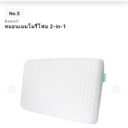
No.5
Bewell
หมอนเมมโมรี่โฟม 2-in-1