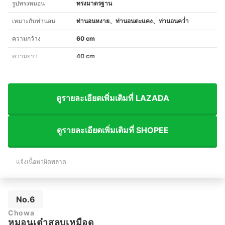
รูปทรงหมอน
ทรงมาตรฐาน
เหมาะกับท่านอน
ท่านอนหงาย、ท่านอนตะแคง、ท่านอนคว่ำ
ความกว้าง
60 cm
ความยาว
40 cm
ดูรายละเอียดเพิ่มเติมที่ LAZADA
ดูรายละเอียดเพิ่มเติมที่ SHOPEE
แจ้งเนื้อหาผิดพลาด
No.6
Chowa
หมอนเต๋าสลบเหมือด