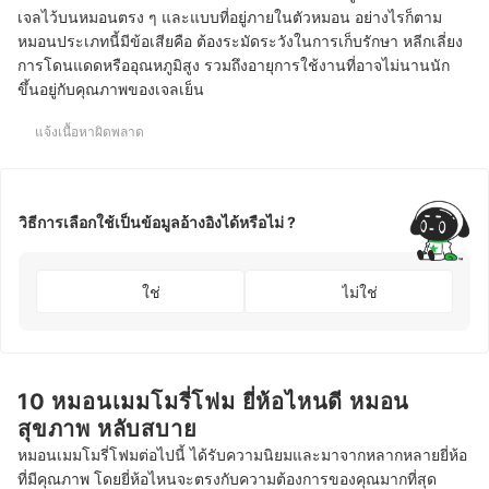
เจลไว้บนหมอนตรง ๆ และแบบที่อยู่ภายในตัวหมอน อย่างไรก็ตาม
หมอนประเภทนี้มีข้อเสียคือ ต้องระมัดระวังในการเก็บรักษา หลีกเลี่ยง
การโดนแดดหรืออุณหภูมิสูง รวมถึงอายุการใช้งานที่อาจไม่นานนัก
ขึ้นอยู่กับคุณภาพของเจลเย็น
แจ้งเนื้อหาผิดพลาด
วิธีการเลือกใช้เป็นข้อมูลอ้างอิงได้หรือไม่ ?
ใช่
ไม่ใช่
10 หมอนเมมโมรี่โฟม ยี่ห้อไหนดี หมอน
สุขภาพ หลับสบาย
หมอนเมมโมรี่โฟมต่อไปนี้ ได้รับความนิยมและมาจากหลากหลายยี่ห้อ
ที่มีคุณภาพ โดยยี่ห้อไหนจะตรงกับความต้องการของคุณมากที่สุด