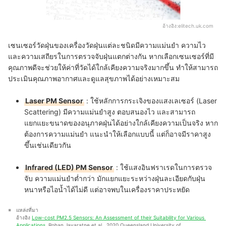
อ้างอิง:
elitech.uk.com
เซนเซอร์วัดฝุ่นของเครื่องวัดฝุ่นแต่ละชนิดมีความแม่นยำ ความไว
และความเสถียรในการตรวจจับฝุ่นแตกต่างกัน หากเลือกเซนเซอร์ที่มี
คุณภาพดีจะช่วยให้ค่าที่วัดได้ใกล้เคียงความจริงมากขึ้น ทำให้สามารถ
ประเมินคุณภาพอากาศและดูแลสุขภาพได้อย่างเหมาะสม
Laser PM Sensor
:
ใช้หลักการกระเจิงของแสงเลเซอร์ (Laser
Scattering) มีความแม่นยำสูง ตอบสนองไว และสามารถ
แยกแยะขนาดของอนุภาคฝุ่นได้อย่างใกล้เคียงความเป็นจริง หาก
ต้องการความแม่นยำ แนะนำให้เลือกแบบนี้ แต่ก็อาจมีราคาสูง
ขึ้นเช่นเดียวกัน
Infrared (LED) PM Sensor
:
ใช้แสงอินฟราเรดในการตรวจ
จับ ความแม่นยำต่ำกว่า มักแยกแยะระหว่างฝุ่นละเอียดกับฝุ่น
หนาหรือไอน้ำได้ไม่ดี แต่อาจพบในเครื่องราคาประหยัด
แหล่งที่มา
อ้างอิง 
Low-cost PM2.5 Sensors: An Assessment of their Suitability for Various 
Applications
, Rohan Jayaratne et al., 2020 Queensland University of 