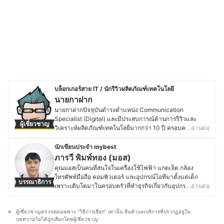
บล็อกเกอร์สาย IT / นักรีวิวผลิตภัณฑ์เทคโนโลยี
นายกาฝาก
นายกาฝากปัจจุบันดำรงตำแหน่ง Communication
Specialist (Digital) และมีประสบการณ์ด้านการรีวิวและ
ผู้เชี่ยวชาญ
วิเคราะห์ผลิตภัณฑ์เทคโนโลยีมากกว่า 10 ปี ครอบคลุมตั้งแต่
…อ่านต่อ
อุปกรณ์ขนาดเล็ก เช่น หูฟังไร้สาย ไปจนถึงอุปกรณ์เก็บข้อมูล
ระดับองค์กรอย่าง NAS โดยมุ่งเน้นการให้ข้อมูลที่รอบด้าน
นักเขียนประจำ mybest
ชัดเจน และเป็นกลาง เพื่อสนับสนุนการตัดสินใจที่เหมาะสม
ภารวี พิมพ์ทอง (มอส)
สำหรับผู้บริโภค โดยสำเร็จการศึกษาระดับปริญญาตรี
คุณมอสเป็นคนที่สนใจในเครื่องใช้ไฟฟ้า แกดเจ็ต กล้อง
วิศวกรรมศาสตร์อิเล็กทรอนิกส์ จากมหาวิทยาลัยอัสสัมชัญ
โทรศัพท์มือถือ คอมพิวเตอร์ และอุปกรณ์ไอทีมาตั้งแต่เด็ก
บรรณาธิการ
และเคยศึกษาต่อในระดับปริญญาโทด้านจิตวิทยา
เพราะเติบโตมาในครอบครัวที่ทำธุรกิจเกี่ยวกับอุปกรณ์
…อ่านต่อ
อุตสาหกรรมและองค์การ มีประสบการณ์ทำงานด้าน
อิเล็กทรอนิกส์ โดยปัจจุบันยังคงติดตามข่าวสารวงการไอที
เทคโนโลยีและระบบสารสนเทศในองค์กรเอกชนขนาดใหญ่
อย่างต่อเนื่อง ไม่ว่าจะเป็นการเปิดตัวอุปกรณ์ใหม่ เทคโนโลยี
รวมถึงบทบาทด้านการสื่อสารและการตลาดดิจิทัล ซึ่งตลอด
ผู้เชี่ยวชาญตรวจสอบเฉพาะ "วิธีการเลือก" เท่านั้น สินค้าและบริการที่ปรากฏอยู่ใน
ล่าสุด หรือแนวโน้มของตลาดอุปกรณ์อิเล็กทรอนิกส์ นอกจาก
ระยะเวลาที่ผ่านมา นายกาฝากเคยเป็นทั้งนักเขียนและ
บทความไม่ได้ถูกเลือกโดยผู้เชี่ยวชาญ
การอัปเดตข้อมูลสินค้าไอทีแล้ว คุณมอสยังชื่นชอบงานช่าง