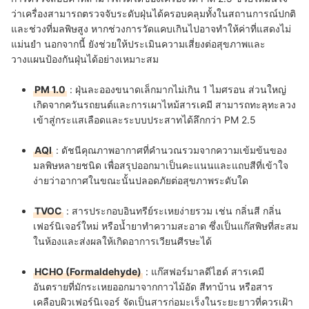
ว่าเครื่องสามารถตรวจจับระดับฝุ่นได้ครอบคลุมทั้งในสถานการณ์ปกติ
และช่วงที่มลพิษสูง หากช่วงการวัดแคบเกินไปอาจทำให้ค่าที่แสดงไม่
แม่นยำ นอกจากนี้ ยังช่วยให้ประเมินความเสี่ยงต่อสุขภาพและ
วางแผนป้องกันฝุ่นได้อย่างเหมาะสม
PM 1.0
: ฝุ่นละอองขนาดเล็กมากไม่เกิน 1 ไมศรอน ส่วนใหญ่
เกิดจากควันรถยนต์และการเผาไหม้สารเคมี สามารถทะลุทะลวง
เข้าสู่กระแสเลือดและระบบประสาทได้ลึกกว่า PM 2.5
AQI
: ดัชนีคุณภาพอากาศที่คำนวณรวมจากความเข้มข้นของ
มลพิษหลายชนิด เพื่อสรุปออกมาเป็นคะแนนและแถบสีที่เข้าใจ
ง่ายว่าอากาศในขณะนั้นปลอดภัยต่อสุขภาพระดับใด
TVOC
: สารประกอบอินทรีย์ระเหยง่ายรวม เช่น กลิ่นสี กลิ่น
เฟอร์นิเจอร์ใหม่ หรือน้ำยาทำความสะอาด ซึ่งเป็นแก๊สพิษที่สะสม
ในห้องและส่งผลให้เกิดอาการเวียนศีรษะได้
HCHO (Formaldehyde)
: แก๊สฟอร์มาลดีไฮด์ สารเคมี
อันตรายที่มักระเหยออกมาจากกาวไม้อัด สีทาบ้าน หรือสาร
เคลือบผิวเฟอร์นิเจอร์ จัดเป็นสารก่อมะเร็งในระยะยาวที่ควรเฝ้า