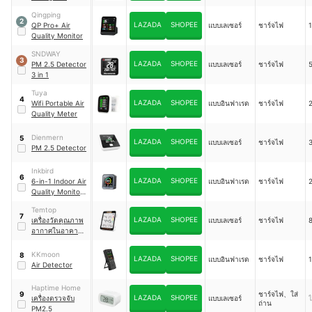
Qingping
2
LAZADA
SHOPEE
QP Pro+ Air
แบบเลเซอร์
ชาร์จไฟ
Quality Monitor
SNDWAY
3
LAZADA
SHOPEE
PM 2.5 Detector
แบบเลเซอร์
ชาร์จไฟ
3 in 1
Tuya
4
LAZADA
SHOPEE
Wifi Portable Air
แบบอินฟาเรด
ชาร์จไฟ
Quality Meter
Dienmern
5
LAZADA
SHOPEE
แบบเลเซอร์
ชาร์จไฟ
PM 2.5 Detector
Inkbird
6
LAZADA
SHOPEE
6-in-1 Indoor Air
แบบอินฟาเรด
ชาร์จไฟ
Quality Monitor
｜
PTH-9A
Temtop
7
LAZADA
SHOPEE
เครื่องวัดคุณภาพ
แบบเลเซอร์
ชาร์จไฟ
อากาศในอาคาร
รุ่น S1
KKmoon
8
LAZADA
SHOPEE
แบบอินฟาเรด
ชาร์จไฟ
Air Detector
Haptime Home
ชาร์จไฟ、ใส่
9
LAZADA
SHOPEE
เครื่องตรวจจับ
แบบเลเซอร์
ไ
ถ่าน
PM2.5