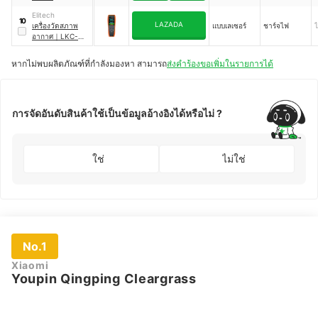
Elitech
10
LAZADA
เครื่องวัดสภาพ
แบบเลเซอร์
ชาร์จไฟ
ไ
อากาศ
｜
LKC-
1000S+
หากไม่พบผลิตภัณฑ์ที่กำลังมองหา สามารถ
ส่งคำร้องขอเพิ่มในรายการได้
การจัดอันดับสินค้าใช้เป็นข้อมูลอ้างอิงได้หรือไม่ ?
ใช่
ไม่ใช่
No.1
Xiaomi
Youpin Qingping Cleargrass