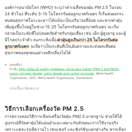
องค์การอนามัยโลก (WHO) ระบุว่าค่าเฉลี่ยของฝุ่น PM 2.5 ในรอบ
24 ชั่วโมง ที่ระดับ 5-15 ไมโครกรัมต่อลูกบาศก์เมตร ก็เริ่มส่งผลกระ
ทบต่อสุขภาพในระยะยาวได้แม้จะเป็นปริมาณที่น้อย และหากค่าฝุ่น
เพิ่มสูงขึ้นไปอยู่ในช่วง 15-25 ไมโครกรัมต่อลูกบาศก์เมตร จะเริ่ม
กลายเป็นระดับที่ไม่ปลอดภัยสำหรับกลุ่มเสี่ยง เช่น เด็ก ผู้สูงอายุ และผู้
มีโรคประจำตัว จนกระทั่งเมื่อ
ค่าฝุ่นสูงเกินกว่า 25 ไมโครกรัมต่อ
ลูกบาศก์เมตร
จะถือว่าเป็นระดับที่เป็นอันตรายและส่งผลเสียต่อ
สุขภาพของทุกคนอย่างหลีกเลี่ยงไม่ได้
แหล่งที่มา
อ้างอิง 
WHO global air quality guidelines: particulate matter (PM2.5 and PM10), 
ozone, nitrogen dioxide, sulfur dioxide and carbon monoxide
, World Health 
Organization, 2021, World Health Organization, Switzerland
แจ้งเนื้อหาผิดพลาด
วิธีการเลือกเครื่องวัด PM 2.5
การตรวจสอบวิธีการเลือกเครื่องวัดฝุ่น PM2.5 มาตรฐาน ช่วยให้ได้
อุปกรณ์ที่วัดค่าฝุ่นได้แม่นยำและเหมาะกับลักษณะการใช้งานจริง
เพราะแต่ละรุ่นมีความไว เซนเซอร์ และฟังก์ชันแตกต่างกัน หากเลือก