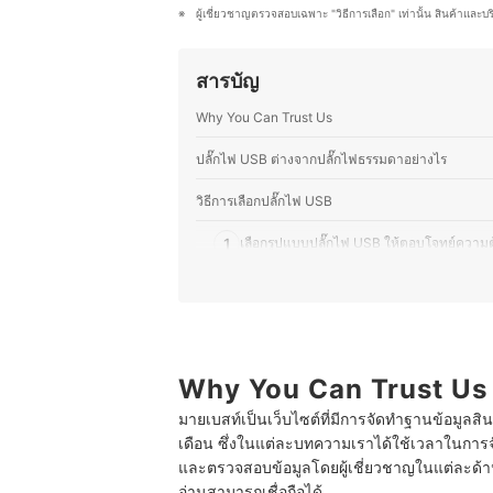
สนุกกับการแบ่งปันความรู้เกี่ยวกับเทคโ
ผู้เชี่ยวชาญตรวจสอบเฉพาะ "วิธีการเลือก" เท่านั้น สินค้าและบ
อ่านสามารถเลือกอุปกรณ์ที่เหมาะสมกั
ประวัติของ ภารวี พิมพ์ทอง (มอส)
สารบัญ
Why You Can Trust Us
ปลั๊กไฟ USB ต่างจากปลั๊กไฟธรรมดาอย่างไร
วิธีการเลือกปลั๊กไฟ USB
1
เลือกรูปแบบปลั๊กไฟ USB ให้ตอบโจทย์ความ
2
รองรับเครื่องใช้ไฟฟ้าหลายประเภท แนะนำปล
3
เลือกปลั๊กไฟ USB ที่มีระบบความปลอดภัยแ
4
เลือกปลั๊กไฟ USB จากกำลังไฟ ระบบจ่ายไฟ 
Why You Can Trust Us
มายเบสท์เป็นเว็บไซต์ที่มีการจัดทำฐานข้อมูลสิ
5
เลือกดีไซน์ปลั๊กไฟ USB ที่สะดวกและเหมาะกับพ
เดือน ซึ่งในแต่ละบทความเราได้ใช้เวลาในการจ
และตรวจสอบข้อมูลโดยผู้เชี่ยวชาญในแต่ละด้าน เ
10 ปลั๊กไฟ USB ยี่ห้อไหนดี รวมปลั๊กพ่วง ชาร์จเร็ว
อ่านสามารถเชื่อถือได้