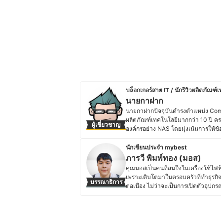
บล็อกเกอร์สาย IT / นักรีวิวผลิตภัณฑ์
นายกาฝาก
นายกาฝากปัจจุบันดำรงตำแหน่ง Commu
ผลิตภัณฑ์เทคโนโลยีมากกว่า 10 ปี ครอ
ผู้เชี่ยวชาญ
องค์กรอย่าง NAS โดยมุ่งเน้นการให้ข้
สำหรับผู้บริโภค โดยสำเร็จการศึกษาร
เคยศึกษาต่อในระดับปริญญาโทด้านจ
นักเขียนประจำ mybest
สารสนเทศในองค์กรเอกชนขนาดใหญ่ รว
ภารวี พิมพ์ทอง (มอส)
นายกาฝากเคยเป็นทั้งนักเขียนและวิทยา
คุณมอสเป็นคนที่สนใจในเครื่องใช้ไฟฟ้
มีผลงานหนังสือด้านเทคโนโลยีที่ติดอ
เพราะเติบโตมาในครอบครัวที่ทำธุรกิจเ
บรรณาธิการ
ความสำคัญกับการวิเคราะห์ทั้งคุณภา
ต่อเนื่อง ไม่ว่าจะเป็นการเปิดตัวอุป
ประวัติของ นายกาฝาก
การอัปเดตข้อมูลสินค้าไอทีแล้ว คุณม
ใช้ไฟฟ้าด้วยตัวเองเป็นประจำ ทำให้ม
ความชอบนี้ช่วยให้คุณมอสสามารถเปรี