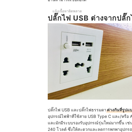
ทำไมอุปกรณ์บางอย่างชาร์จช้าเมื่อใช้ปลั๊กไฟ USB
แจ้งเนื้อหาผิดพลาด
ถ้าพอร์ต USB เสีย 1 ช่อง จะกระทบกับช่องอื่นในปลั๊กห
ปลั๊กไฟ USB ต่างจากปลั
ปลั๊กไฟ USB และปลั๊กไฟธรรมดา
ต่างกันที่รูป
อุปกรณ์ไฟฟ้าที่ใช้สาย USB Type C และ/หรือ 
และมักมีระบบรองรับอุปกรณ์รุ่นใหม่มากขึ้น เ
240 โวลต์ ซึ่งให้สะดวกและลดการพกพาอุปกรณ์