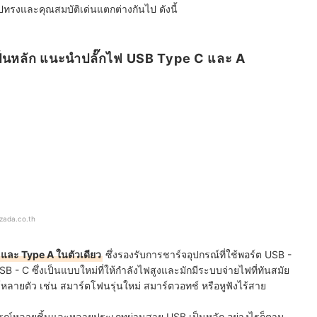
ทรงและคุณสมบัติเด่นแตกต่างกันไป ดังนี้
เป็นหลัก แนะนำปลั๊กไฟ USB Type C และ A
azada.co.th
C และ Type A ในตัวเดียว
ซึ่งรองรับการชาร์จอุปกรณ์ที่ใช้พอร์ต USB -
SB - C ซึ่งเป็นแบบใหม่ที่ให้กำลังไฟสูงและมักมีระบบจ่ายไฟที่ทันสมัย
หลายตัว เช่น สมาร์ตโฟนรุ่นใหม่ สมาร์ตวอทช์ หรือหูฟังไร้สาย
จอุปกรณ์หลายชิ้นและหลายประเภทผ่านสาย USB เป็นหลัก อย่างไรก็ตาม