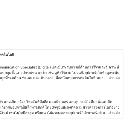
เทคโนโลยี
nication Specialist (Digital) และมีประสบการณ์ด้านการรีวิวและวิเคราะห์
บคลุมตั้งแต่อุปกรณ์ขนาดเล็ก เช่น หูฟังไร้สาย ไปจนถึงอุปกรณ์เก็บข้อมูลระดับ
อมูลที่รอบด้าน ชัดเจน และเป็นกลาง เพื่อสนับสนุนการตัดสินใจที่เหมาะสม
…อ่านต่อ
ะดับปริญญาตรี วิศวกรรมศาสตร์อิเล็กทรอนิกส์ จากมหาวิทยาลัยอัสสัมชัญ และ
ิตวิทยาอุตสาหกรรมและองค์การ มีประสบการณ์ทำงานด้านเทคโนโลยีและระบบ
มถึงบทบาทด้านการสื่อสารและการตลาดดิจิทัล ซึ่งตลอดระยะเวลาที่ผ่านมา
กรรับเชิญในหัวข้อเทคโนโลยี การตลาดดิจิทัล และแนวโน้มผู้บริโภค อีกทั้งยัง
า แกดเจ็ต กล้อง โทรศัพท์มือถือ คอมพิวเตอร์ และอุปกรณ์ไอทีมาตั้งแต่เด็ก
ันดับขายดี และบทความเผยแพร่ผ่านสื่อต่าง ๆ ทั้งออนไลน์และออฟไลน์ โดยให้
กี่ยวกับอุปกรณ์อิเล็กทรอนิกส์ โดยปัจจุบันยังคงติดตามข่าวสารวงการไอทีอย่าง
พ การใช้งานจริง และความคุ้มค่าของผลิตภัณฑ์อย่างเป็นระบบ
กรณ์ใหม่ เทคโนโลยีล่าสุด หรือแนวโน้มของตลาดอุปกรณ์อิเล็กทรอนิกส์ นอกจาก
…อ่านต่อ
อสยังชื่นชอบงานช่างและ DIY โดยมักซ่อมแซมอุปกรณ์อิเล็กทรอนิกส์และเครื่อง
ีความเข้าใจเรื่องโครงสร้างและฟังก์ชันการทำงานของอุปกรณ์ต่างๆ มากขึ้น
ยบเทียบจุดเด่นจุดด้อยของสินค้าเทคโนโลยีแต่ละประเภทได้อย่างชัดเจน ทำให้