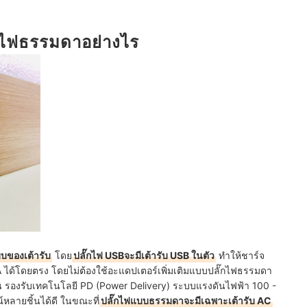
รือไม่
๊กไฟธรรมดาอย่างไร
แบบของเต้ารับ
โดย
ปลั๊กไฟ USBจะมีเต้ารับ USB ในตัว
ทำให้ชาร์จ
A ได้โดยตรง โดยไม่ต้องใช้อะแดปเตอร์เพิ่มเติมแบบปลั๊กไฟธรรมดา
ช่น รองรับเทคโนโลยี PD (Power Delivery) ระบบแรงดันไฟฟ้า 100 -
หลายชิ้นได้ดี ในขณะที่
ปลั๊กไฟแบบธรรมดาจะมีเฉพาะเต้ารับ AC