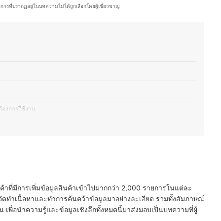
นโลยีและอุปกรณ์ไอที ทั้งในแง่ของการเลือกซื้อ อัปเกรด และดูแลรักษา เพื่อให้ผู้
ริการที่ปรากฏอยู่ในบทความไม่ได้ถูกเลือกโดยผู้เชี่ยวชาญ
บการใช้งานของตนเองได้อย่างคุ้มค่า
ต้องการใช้งาน
ั๊กไฟ USB อเนกประสงค์
ละมาตรฐาน มอก.
และจำนวนเต้ารับ
นค้าที่มีการเพิ่มข้อมูลสินค้าเข้าไปมากกว่า 2,000 รายการในแต่ละ
ื้นที่ใช้งาน
ัดทำเนื้อหาและทำการค้นคว้าข้อมูลมาอย่างละเอียด รวมทั้งสัมภาษณ์
พื่อนำความรู้และข้อมูลเชิงลึกทั้งหมดนี้มาส่งมอบเป็นบทความที่ผู้