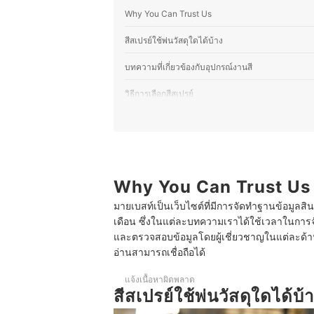
Why You Can Trust Us
สีสเปรย์ใช้พ่นวัสดุใดได้บ้าง
บทความที่เกี่ยวข้องกับอุปกรณ์งานสี
วิธีการเลือกสีสเปรย์
1
งานพลาสติกหรืองานโมเดล เลือกสีสเปรย์พ่นพลา
2
งานเหล็กหรือโลหะ เลือกสีสเปรย์สำหรับพื้นผิว
3
สำหรับงานไม้ เลือกสีสเปรย์พ่นไม้แบบโปร่งใสที
Why You Can Trust Us
มายเบสท์เป็นเว็บไซต์ที่มีการจัดทำฐานข้อมูลสิ
4
เลือกสีสเปรย์ที่แห้งเร็วโดยตรวจสอบระยะเ
เดือน ซึ่งในแต่ละบทความเราได้ใช้เวลาในการจ
5
หากต้องลงรองพื้นก่อนควรตรวจสอบว่าสีสเปรย์น
และตรวจสอบข้อมูลโดยผู้เชี่ยวชาญในแต่ละด้าน เ
อ่านสามารถเชื่อถือได้
10 สีสเปรย์ ยี่ห้อไหนดี สีพ่นพลาสติก ไม้ โลหะ
แจ้งเนื้อหาผิดพลาด
วิธีพ่นสีสเปรย์ให้ติดทน
สีสเปรย์ใช้พ่นวัสดุใดได้บ้