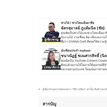
ช่างไม้ / ช่างโลหะมืออาชีพ
ฉัตรสุมาลย์ ภูแต้มนิล (ชัย)
คุณชัยเป็นช่างไม้และช่างโลหะมืออาชี
กับงานไม้ งานเชื่อม ตัด กลึงและงานโ
ผู้เชี่ยวชาญ
ชื่อว่า CHANA Craft ที่คอยให้ความรู้
ยังเป็นเจ้าของเพจ ชาน่า คราฟต์ Cha
เริ่มจากการทำเครื่องดนตรีอีสาน จนนำไ
นักเขียนประจำ mybest
การเจาะไม้ ใช้เลื่อย ใช้เหล็กซี จนเปลี่
ชนาณัฏฐ์ ชเณศวรสิทธิ์ (นิล
ทริมเมอร์ ฯลฯ ทำให้คุณชัยมีประสบกา
คุณนิลเป็น YouTube Content Creator
การโค่นเพื่อแปรรูปไปจนถึงการขัดเงา
ศิลปะด้วยงานไม้ไผ่ภายใต้อุปกรณ์ที่จำ
บรรณาธิการ
ประวัติของ ฉัตรสุมาลย์ ภูแต้มนิล (
หลากหลายประเภท โดยเน้นการถ่ายทอด
สนใจในเรื่องราวเกี่ยวกับวัฒนธรรม ศา
เครื่องรางของขลังและวัตถุมงคลต่าง 
เป็นเสมือน “บันทึกแห่งกาลเวลา” ที่
ได้นำมาถ่ายทอดและกลั่นกลิ่นอายเหล
ผู้เชี่ยวชาญตรวจสอบเฉพาะ "วิธีการเลือก" เท่านั้น สินค้าและบ
ประวัติของ ชนาณัฏฐ์ ชเณศวรสิทธิ์ 
สารบัญ