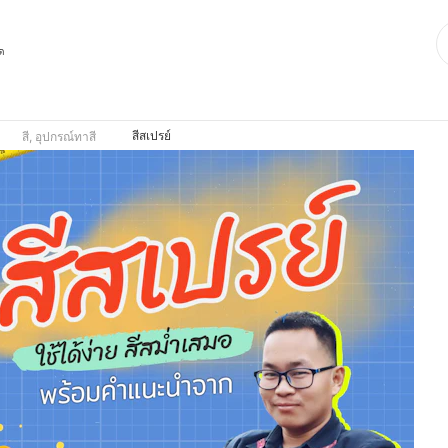
ุด
สีสเปรย์
สี, อุปกรณ์ทาสี