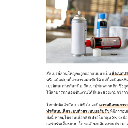
สีสเปรย์ส่วนใหญ่จะถูกออกแบบมาเป็น
สีอเนกประ
หรือแม้แต่ปูนก็สามารถพ่นทับได้ แต่ก็จะมีสูตร
เปรย์พ่นเหล็กกันสนิม สีสเปรย์พ่นพลาสติก ซึ่งส
ให้สามารถถนอมชิ้นงานได้ดีและสวยงามกว่ากา
โดยปกติแล้วสีสเปรย์ทั่วไปจะมี
ความติดทนยาวน
ทำสีแบบเต็มระบบด้วยระบบแอร์บรัช
ที่มีการอบ
ทั้งนี้ หากผู้ใช้งานเลือกสีสเปรย์ในกลุ่ม 2K 
แอร์บรัชเต็มระบบ โดยเฉลี่ยจะ
ติดคงทนประมาณ 