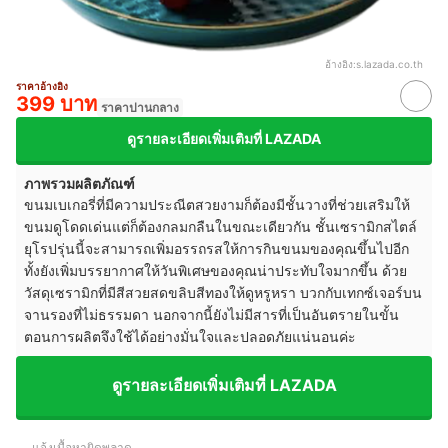
อ้างอิง:
s.lazada.co.th
ราคาอ้างอิง
399 บาท
ราคาปานกลาง
ดูรายละเอียดเพิ่มเติมที่ LAZADA
ภาพรวมผลิตภัณฑ์
ขนมเบเกอรี่ที่มีความประณีตสวยงามก็ต้องมีชั้นวางที่ช่วยเสริมให้
ขนมดูโดดเด่นแต่ก็ต้องกลมกลืนในขณะเดียวกัน ชั้นเซรามิกสไตล์
ยุโรปรุ่นนี้จะสามารถเพิ่มอรรถรสให้การกินขนมของคุณขึ้นไปอีก
ทั้งยังเพิ่มบรรยากาศให้วันพิเศษของคุณน่าประทับใจมากขึ้น ด้วย
วัสดุเซรามิกที่มีสีสวยสดขลิบสีทองให้ดูหรูหรา บวกกับเทกซ์เจอร์บน
จานรองที่ไม่ธรรมดา นอกจากนี้ยังไม่มีสารที่เป็นอันตรายในขั้น
ตอนการผลิตจึงใช้ได้อย่างมั่นใจและปลอดภัยแน่นอนค่ะ
ดูรายละเอียดเพิ่มเติมที่ LAZADA
แจ้งเนื้อหาผิดพลาด