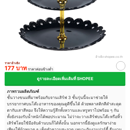
อ้างอิง:
shopee.co.th
ราคาอ้างอิง
177 บาท
ราคาค่อนข้างต่ำ
ดูรายละเอียดเพิ่มเติมที่ SHOPEE
ภาพรวมผลิตภัณฑ์
ชั้นวางขนมที่มาพร้อมกับจานเสิร์ฟ 3 ชั้นรุ่นนี้จะมาช่วยให้
บรรยากาศบนโต๊ะอาหารของคุณดูดีขึ้นได้ ด้วยพลาสติกสีดำสะดุด
ตากับเสาสีทอง จึงให้ความรู้สึกทั้งหวานและหรูหราไปพร้อม ๆ กัน
ทั้งยังรองรับน้ำหนักได้พอประมาณ ไม่ว่าจะวางเสิร์ฟบนโต๊ะหรือหิ้ว
เสิร์ฟโดยใช้มือจับด้านบนก็ได้ทั้งนั้น นอกจากนี้ยังดูแลรักษาง่าย
เพียงใช้ผ้าหมาด ๆ เช็ดทำความสะอาด เหมาะกับงานปาร์ตี้ ธีมงาน