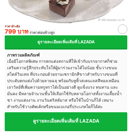
อ้างอิง:
lazada.co.th
ราคาอ้างอิง
799 บาท
ราคาค่อนข้างสูง
ดูรายละเอียดเพิ่มเติมที่ LAZADA
ภาพรวมผลิตภัณฑ์
เมื่อมีโอกาสพิเศษ การตกแต่งสถานที่ให้เข้ากับบรรยากาศก็ช่วย
เสริมความรู้สึกประทับใจให้ผู้มาร่วมงานได้ไม่น้อย ชั้นวางขนม
สไตล์วินเทจ ที่ประกอบด้วยจานเซรามิกสีขาวสำหรับวางขนมที่
ประดับตกแต่งไปด้วยลายฉลุ พร้อมกับหูหิ้วสเตนเลสสีทองเหมือน
เถาวัลย์ที่เพิ่มความหรูหราได้เป็นอย่างดี ดูแข็งแรง ทนทาน และ
มั่นคง มีหลายจำนวนชั้นให้เลือกใช้กับหลายโอกาสทั้งงานเลี้ยงน้ำ
ชา งานแต่งงาน งานวันคริสต์มาส หรือใช้ในบ้านก็ได้ เหมาะ
สำหรับใช้วางคัพเค้กหรือขนมเบเกอรี่ประเภทใดก็ได้ค่ะ
ดูรายละเอียดเพิ่มเติมที่ LAZADA