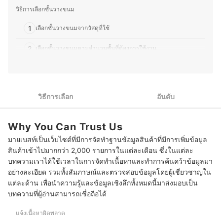
ลงตัว โดยนอกจากบริหารร้าน คุณพีทยังติดตามเทรนด์อาหาร
วิธีการเลือกชั้นวางขนม
ทดลองวัตถุดิบใหม่ ๆ และแบ่งปันความรู้ผ่านบทความด้าน
อาหาร เบเกอรี่ และการพัฒนาเมนูต่าง ๆ เพื่อให้ผู้ที่สนใจ
1
เลือกชั้นวางขนมจากวัสดุที่ใช้
สามารถนำไปต่อยอดได้อีกด้วย
ประวัติของ ธนกร พรวรรณพงศา (พีท)
2
เลือกชั้นวางขนมตามจำนวนชั้นที่ต้องการใช้งาน
3
เลือกดีไซน์ของชั้นวางขนมให้เหมาะกับประเภทเบเกอรี่
10 ชั้นวางขนม แบบไหนดี มีหลายขนาด ทั้งชั้นเซรามิก ชั้นไม้
วิธีการเลือก
อันดับ
Why You Can Trust Us
มายเบสท์เป็นเว็บไซต์ที่มีการจัดทำฐานข้อมูลสินค้าที่มีการเพิ่มข้อมูล
สินค้าเข้าไปมากกว่า 2,000 รายการในแต่ละเดือน ซึ่งในแต่ละ
บทความเราได้ใช้เวลาในการจัดทำเนื้อหาและทำการค้นคว้าข้อมูลมา
อย่างละเอียด รวมทั้งสัมภาษณ์และตรวจสอบข้อมูลโดยผู้เชี่ยวชาญใน
แต่ละด้าน เพื่อนำความรู้และข้อมูลเชิงลึกทั้งหมดนี้มาส่งมอบเป็น
บทความที่ผู้อ่านสามารถเชื่อถือได้
แจ้งเนื้อหาผิดพลาด