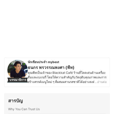
นักเขียนประจำ mybest
ธนกร พรวรรณพงศา (พีท)
คุณพีทเป็นเจ้าของ Blackkat Café ร้านที่โดดเด่นด้านเครื่อง
ดื่มและเบเกอรี่ โดยให้ความสำคัญกับวัตถุดิบคุณภาพและการ
บรรณาธิการ
สร้างสรรค์เมนูใหม่ ๆ ที่ผสมผสานรสชาติได้อย่างลงตัว ด้วย
…อ่านต่อ
ความหลงใหลในอาหาร เบเกอรี่ และเครื่องดื่ม ทำให้คุณพีท
ใส่ใจตั้งแต่การเลือกวัตถุดิบ กระบวนการทำ ไปจนถึงการ
ตกแต่งเมนูให้มีเอกลักษณ์ และพื้นฐานด้านการท่องเที่ยวและ
สารบัญ
การโรงแรมจากมหาวิทยาลัยเนชั่น ยังส่งเสริมให้คุณพีทเข้าใจ
ศาสตร์ของอาหารและเครื่องดื่ม รวมถึงการสร้างประสบการณ์
Why You Can Trust Us
ที่น่าประทับใจให้ลูกค้า ตั้งแต่การพัฒนาเมนูตามฤดูกาล กา
รอบเบเกอรี่สดใหม่ ไปจนถึงการจับคู่เครื่องดื่มกับขนมให้อร่อย