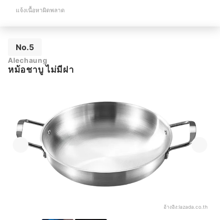
แจ้งเนื้อหาผิดพลาด
No.5
Alechaung
หม้อชาบู ไม่มีฝา
อ้างอิง:
lazada.co.th