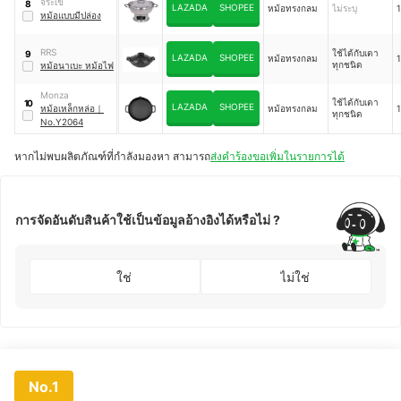
จระเข้
8
LAZADA
SHOPEE
หม้อทรงกลม
ไม่ระบุ
1
หม้อแบบมีปล่อง
RRS
ใช้ได้กับเตา
9
LAZADA
SHOPEE
หม้อทรงกลม
1
ทุกชนิด
หม้อนาเบะ หม้อไฟ
Monza
ใช้ได้กับเตา
10
LAZADA
SHOPEE
หม้อเหล็กหล่อ
｜
หม้อทรงกลม
1
ทุกชนิด
No.Y2064
หากไม่พบผลิตภัณฑ์ที่กำลังมองหา สามารถ
ส่งคำร้องขอเพิ่มในรายการได้
การจัดอันดับสินค้าใช้เป็นข้อมูลอ้างอิงได้หรือไม่ ?
ใช่
ไม่ใช่
No.1