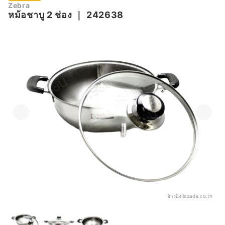
Zebra
หม้อชาบู 2 ช่อง
｜
242638
อ้างอิง:
lazada.co.th