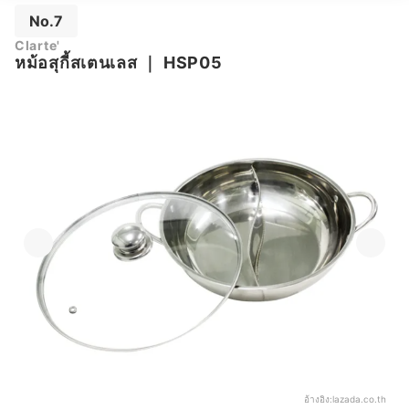
No.7
Clarte'
หม้อสุกี้สเตนเลส
｜
HSP05
อ้างอิง:
lazada.co.th