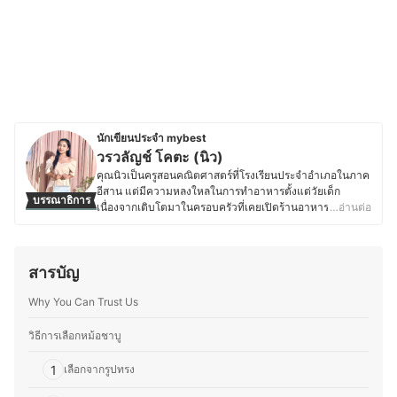
นักเขียนประจำ mybest
วรวลัญช์ โคตะ (นิว)
คุณนิวเป็นครูสอนคณิตศาสตร์ที่โรงเรียนประจำอำเภอในภาค
อีสาน แต่มีความหลงใหลในการทำอาหารตั้งแต่วัยเด็ก
บรรณาธิการ
เนื่องจากเติบโตมาในครอบครัวที่เคยเปิดร้านอาหาร ทำให้มี
…อ่านต่อ
ความชำนาญด้านการเลือกวัตถุดิบ การใช้เครื่องปรุง และการ
สร้างสรรค์เมนูใหม่ ๆ ที่ลงตัว ด้วยความรักในอาหารและการ
แบ่งปันความรู้ คุณนิวจึงเริ่มเขียนบทความเกี่ยวกับเคล็ดลับ
สารบัญ
การทำอาหาร เทคนิคการเลือกวัตถุดิบ และการใช้อุปกรณ์ครัว
อย่างมีประสิทธิภาพ โดยเน้นถ่ายทอดจากประสบการณ์จริง
Why You Can Trust Us
เพื่อให้ผู้อ่านสามารถนำไปปรับใช้ในชีวิตประจำวันได้ง่ายขึ้น
ซึ่งนอกจากความอร่อยแล้ว ยังให้ความสำคัญกับการทำ
อาหารที่สะดวกและเหมาะสมกับไลฟ์สไตล์ของแต่ละคน เพื่อ
วิธีการเลือกหม้อชาบู
ให้ทุกคนสนุกกับการทำอาหารได้อย่างเต็มที่
ประวัติของ วรวลัญช์ โคตะ (นิว)
1
เลือกจากรูปทรง