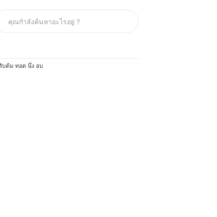
ับต้ม ทอด นึ่ง อบ