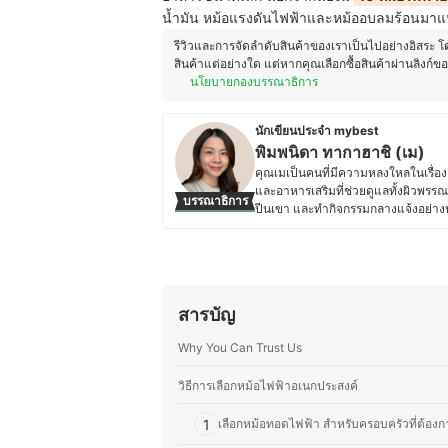
น้ำมัน หม้อแรงดันไฟฟ้าและหม้ออบลมร้อนมาแน
รีวิวและการจัดลำดับสินค้าของเราเป็นไปอย่างอิสระ 
สินค้าแต่อย่างใด แต่หากคุณเลือกซื้อสินค้าผ่านลิงก์ข
นโยบายกองบรรณาธิการ
นักเขียนประจำ mybest
พิมพนิดา ทากาฮาชิ (เม)
คุณเมเป็นคนที่มีความหลงใหลในเรื่อ
และอาหารเสริมที่ช่วยดูแลทั้งผิวพ
บรรณาธิการ
ปีนเขา และทำกิจกรรมกลางแจ้งอย่าง
ในการทำความสะอาด เพื่อให้การใช้ชี
สำคัญกับการเลือกใช้สินค้าที่มีคุณภาพ
สินค้าที่ดีที่สุด แนะนำให้ผู้อ่านสา
ประวัติของ พิมพนิดา ทากาฮาชิ (เ
สารบัญ
Why You Can Trust Us
วิธีการเลือกหม้อไฟฟ้าอเนกประสงค์
1
เลือกหม้อทอดไฟฟ้า สำหรับครอบครัวที่ต้อง