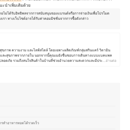
ะนำเพิ่มเติมด้วย
โดยไม่ได้รับอิทธิพลจากการสนับสนุนของแบรนด์หรือการจ่ายเงินเพื่อโปรโมต
องเรา ทางเว็บไซต์อาจได้รับค่าคอมมิชชั่นจากการซื้อดังกล่าว
งสุขภาพ ความงาม และไลฟ์สไตล์ โดยเฉพาะผลิตภัณฑ์กลุ่มสกินแคร์ วิตามิน
รรณและสุขภาพจากภายใน นอกจากนี้คุณเมยังชื่นชอบการเดินทางแบบแบคแพค
ปลอดภัย รวมถึงสนใจสินค้าในบ้านที่ช่วยอำนวยความสะดวกและมีประสิทธิภาพ
…อ่านต่อ
วิตประจำวันง่ายและสะดวกยิ่งขึ้น ด้วยความรักในการอ่าน คุณเมจึงให้ความ
สูงและใช้งานได้จริง เพื่อตอบโจทย์ไลฟ์สไตล์แอคทีฟ พร้อมทั้งมุ่งมั่นคัดสรร
มารถเลือกซื้ออย่างมั่นใจและเหมาะสมกับความต้องการของตนเอง
ม)
การทำอาหารทอดได้รวดเร็ว