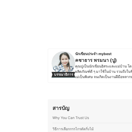
นักเขียนประจำ mybest
คชาธาร พรมนา (ปู)
คุณปูเป็นนักเขียนอิสระและแม่บ้าน โดย
ผลิตภัณฑ์ดี ๆ มาใช้ในบ้าน รวมถึงใ
บรรณาธิการ
เม่เป็นพิเศษ จนเกิดเป็นงานฝีมือหล
ทำขายด้วยตัวเองและเป็นผู้ออกแบบล
งาน DIY ไม่ว่าจะเป็นงานเย็บ ปัก ถัก 
ย้ายกลับมาอยู่บ้านเกิดที่จังหวัดเลยเ
บ้านให้มีบ่อเลี้ยงปลา หมักปุ๋ย ปลูก
ส่วนตัวแล้วมีความชื่นชอบการปลูกต้นไ
สารบัญ
สวยงามเพื่อใช้ชีวิตร่วมกับธรรมชาติไ
ประวัติของ คชาธาร พรมนา (ปู)
Why You Can Trust Us
วิธีการเลือกกรรไกรตัดกิ่งไม้