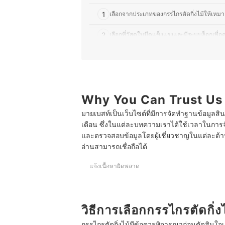
1
เลือกจากประเภทของกรรไกรตัดกิ่งไม้ให้เหม
2
เลือกที่วัสดุใบมีดแข็งแรงและมีระบบล็อกเพื
3
เลือกขนาดและน้ำหนักกรรไกรตัดกิ่งไม้ให้เหมา
4
ตรวจสอบระบบกลไกช่วยผ่อนแรงเพื่อช่วยล
5
Why You Can Trust Us
เลือกด้ามจับที่จับได้ถนัดมือหรือออกแบบตาม
มายเบสท์เป็นเว็บไซต์ที่มีการจัดทำฐานข้อมูลสิ
10 กรรไกรตัดกิ่งไม้ ยี่ห้อไหนดี รวมกรรไกรตัดกิ่งไม้อย
เดือน ซึ่งในแต่ละบทความเราได้ใช้เวลาในการจ
และตรวจสอบข้อมูลโดยผู้เชี่ยวชาญในแต่ละด้าน เ
อ่านสามารถเชื่อถือได้
แจ้งเนื้อหาผิดพลาด
วิธีการเลือกกรรไกรตัดกิ่ง
กรรไกรตัดกิ่งไม้มีข้อควรพิจารณาก่อนตัดสินใจเ