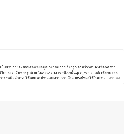
ในยามว่างจะชอบศึกษาข้อมูลเกี่ยวกับการเลี้ยงลูก อ่านรีวิวสินค้าเพื่อคัดสรร
นชีวิตประจำวันของลูกด้วย ในส่วนของงานอดิเรกนั้นคุณปูชอบงานถักเชือกมาครา
ากหลายชนิดสำหรับใช้ตกแต่งบ้านและสวน รวมถึงอุปกรณ์ของใช้ในบ้าน โดยทั้ง
…อ่านต่อ
วดลายเชือกถักสำหรับแขวนกระถางต้นไม้ให้กับบริษัทส่งออกและยังหลงใหลใน
ร้อย จึงคอยศึกษาหาความรู้และเทคนิคเพื่อพัฒนาฝีมืออยู่เสมอ ปัจจุบันคุณปูได้
พื่อพัฒนาเทือกสวนไร่นาของบรรพบุรุษด้วยการทำเกษตรวิถีใหม่ ปรับปรุงพื้นที่รอบ
ไม้ยืนต้นและผักสวนครัว เพื่อนำมาทานในครอบครัวพร้อมแบ่งปันเพื่อนบ้าน โดย
ม้ด้วย จึงต่อยอดด้วยการตกแต่งสวน ปรับภูมิทัศน์ให้ที่พักอาศัยมีความร่มรื่น
ด้อย่างมีความสุข