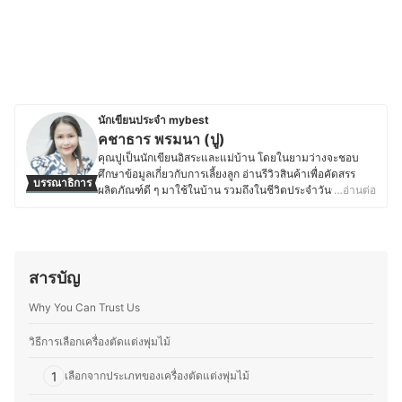
นักเขียนประจำ mybest
คชาธาร พรมนา (ปู)
คุณปูเป็นนักเขียนอิสระและแม่บ้าน โดยในยามว่างจะชอบ
ศึกษาข้อมูลเกี่ยวกับการเลี้ยงลูก อ่านรีวิวสินค้าเพื่อคัดสรร
บรรณาธิการ
ผลิตภัณฑ์ดี ๆ มาใช้ในบ้าน รวมถึงในชีวิตประจำวันของลูก
…อ่านต่อ
ด้วย ในส่วนของงานอดิเรกนั้นคุณปูชอบงานถักเชือกมาคราเม่
เป็นพิเศษ จนเกิดเป็นงานฝีมือหลากหลายชนิดสำหรับใช้
ตกแต่งบ้านและสวน รวมถึงอุปกรณ์ของใช้ในบ้าน โดยทั้งทำ
ขายด้วยตัวเองและเป็นผู้ออกแบบลวดลายเชือกถักสำหรับ
แขวนกระถางต้นไม้ให้กับบริษัทส่งออกและยังหลงใหลในงาน
สารบัญ
DIY ไม่ว่าจะเป็นงานเย็บ ปัก ถัก ร้อย จึงคอยศึกษาหาความรู้
และเทคนิคเพื่อพัฒนาฝีมืออยู่เสมอ ปัจจุบันคุณปูได้ย้ายกลับ
Why You Can Trust Us
มาอยู่บ้านเกิดที่จังหวัดเลยเพื่อพัฒนาเทือกสวนไร่นาของ
บรรพบุรุษด้วยการทำเกษตรวิถีใหม่ ปรับปรุงพื้นที่รอบบ้านให้
วิธีการเลือกเครื่องตัดแต่งพุ่มไม้
มีบ่อเลี้ยงปลา หมักปุ๋ย ปลูกไม้ยืนต้นและผักสวนครัว เพื่อนำมา
ทานในครอบครัวพร้อมแบ่งปันเพื่อนบ้าน โดยส่วนตัวแล้วมี
1
เลือกจากประเภทของเครื่องตัดแต่งพุ่มไม้
ความชื่นชอบการปลูกต้นไม้ด้วย จึงต่อยอดด้วยการตกแต่ง
สวน ปรับภูมิทัศน์ให้ที่พักอาศัยมีความร่มรื่น สวยงามเพื่อใช้