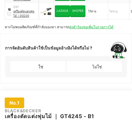
CAT
10
LAZADA
SHOPEE
เครื่องตัดแต่งพุ่ม
ไร้สาย
ไม่ระบุ
2
ไม้
｜
DG220
หากไม่พบผลิตภัณฑ์ที่กำลังมองหา สามารถ
ส่งคำร้องขอเพิ่มในรายการได้
การจัดอันดับสินค้าใช้เป็นข้อมูลอ้างอิงได้หรือไม่ ?
ใช่
ไม่ใช่
No.1
BLACK&DECKER
เครื่องตัดแต่งพุ่มไม้
｜
GT4245 - B1