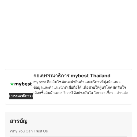
กองบรรณาธิการ mybest Thailand
mybest คือเว็บไซต์แนะนำสินค้าและบริการที่มุ่งนำเสนอ
ข้อมูลและคำแนะนำที่เชื่อถือได้ เพื่อช่วยให้ผู้บริโภคตัดสินใจ
เลือกซื้อสินค้าและบริการได้อย่างมั่นใจ โดยเราเชื่อว่าการ
…อ่านต่อ
บรรณาธิการ
เลือกสินค้าและบริการที่ดีควรตั้งอยู่บนพื้นฐานของข้อมูลที่ถูก
ต้อง ครบถ้วน และสามารถนำไปใช้งานได้จริง เนื้อหาจากทุก
บทความของ mybest จึงผ่านกระบวนการค้นคว้า วิเคราะห์
และเรียบเรียงโดยทีมบรรณาธิการ พร้อมตรวจสอบความถูก
สารบัญ
ต้องร่วมกับผู้เชี่ยวชาญในแต่ละหมวดหมู่ เพื่อให้ผู้อ่านได้รับ
ข้อมูลที่ชัดเจน เป็นกลาง และน่าเชื่อถือ นอกจากนี้ ทีม
Why You Can Trust Us
บรรณาธิการของ mybest ยังให้ความสำคัญกับการเจาะลึกใน
รายละเอียดของผลิตภัณฑ์แต่ละประเภท ตั้งแต่การเปรียบ