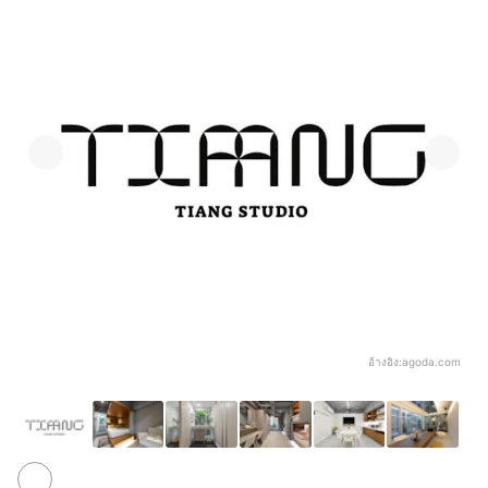
อ้างอิง:
agoda.com