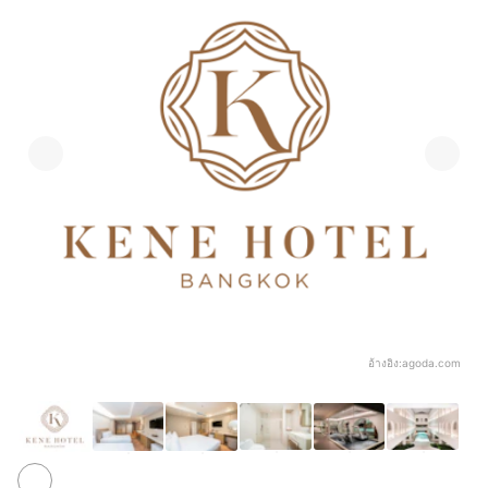
อ้างอิง:
agoda.com