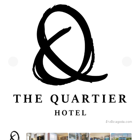
อ้างอิง:
agoda.com