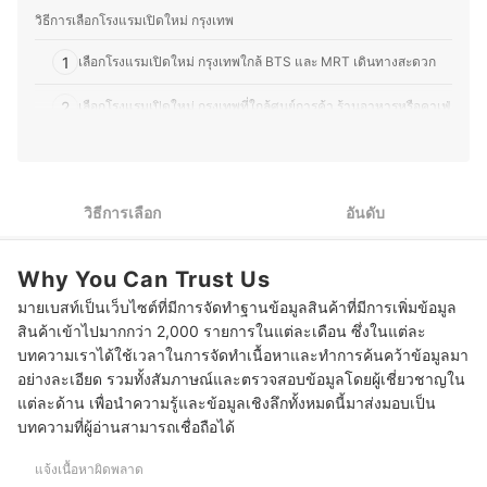
เทียบคุณสมบัติ วิธีการเลือก ไปจนถึงข้อควรรู้ก่อนตัดสินใจซื้อ
วิธีการเลือกโรงแรมเปิดใหม่ กรุงเทพ
เพราะเราเข้าใจว่าความต้องการของผู้บริโภคมีความหลาก
หลาย จึงมุ่งนำเสนอคำแนะนำที่กระชับ เข้าใจง่าย และตอบ
1
เลือกโรงแรมเปิดใหม่ กรุงเทพใกล้ BTS และ MRT เดินทางสะดวก
โจทย์การใช้งานในชีวิตประจำวันมากที่สุด
ประวัติของ กองบรรณาธิการ mybest Thailand
2
เลือกโรงแรมเปิดใหม่ กรุงเทพที่ใกล้ศูนย์การค้า ร้านอาหารหรือคาเฟ่
3
เลือกโรงแรมเปิดใหม่ กรุงเทพ 5 ดาว หรูหรา ครบครัน
4
เลือกโรงแรมเปิดใหม่ กรุงเทพราคาถูก สำหรับคนมีงบจำกัด
วิธีการเลือก
อันดับ
10 โรงแรมเปิดใหม่ กรุงเทพ รวมที่พักใหม่ ย่านใจกลาง
Why You Can Trust Us
บทส่งท้าย
มายเบสท์เป็นเว็บไซต์ที่มีการจัดทำฐานข้อมูลสินค้าที่มีการเพิ่มข้อมูล
สินค้าเข้าไปมากกว่า 2,000 รายการในแต่ละเดือน ซึ่งในแต่ละ
บทความเราได้ใช้เวลาในการจัดทำเนื้อหาและทำการค้นคว้าข้อมูลมา
อย่างละเอียด รวมทั้งสัมภาษณ์และตรวจสอบข้อมูลโดยผู้เชี่ยวชาญใน
แต่ละด้าน เพื่อนำความรู้และข้อมูลเชิงลึกทั้งหมดนี้มาส่งมอบเป็น
บทความที่ผู้อ่านสามารถเชื่อถือได้
แจ้งเนื้อหาผิดพลาด