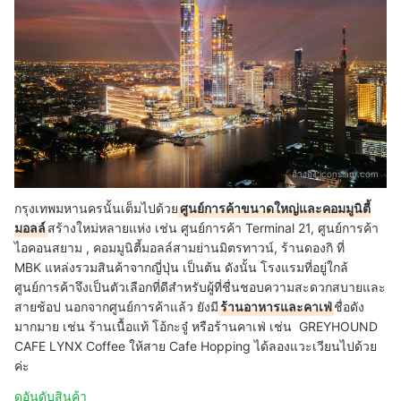
อ้างอิง:
iconsiam.com
กรุงเทพมหานครนั้นเต็มไปด้วย
ศูนย์การค้าขนาดใหญ่และคอมมูนิตี้
มอลล์
สร้างใหม่หลายแห่ง เช่น ศูนย์การค้า Terminal 21, ศูนย์การค้า
ไอคอนสยาม , คอมมูนิตี้มอลล์สามย่านมิตรทาวน์, ร้านดองกิ ที่
MBK แหล่งรวมสินค้าจากญี่ปุ่น เป็นต้น ดังนั้น โรงแรมที่อยู่ใกล้
ศูนย์การค้าจึงเป็นตัวเลือกที่ดีสำหรับผู้ที่ชื่นชอบความสะดวกสบายและ
สายช้อป นอกจากศูนย์การค้าแล้ว ยังมี
ร้านอาหารและคาเฟ่
ชื่อดัง
มากมาย เช่น ร้านเนื้อแท้ โอ้กะจู๋ หรือร้านคาเฟ่ เช่น GREYHOUND
CAFE LYNX Coffee ให้สาย Cafe Hopping ได้ลองแวะเวียนไปด้วย
ค่ะ
ดูอันดับสินค้า