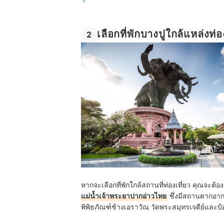
เลือกที่พักบางปูใกล้แหล่งท่อ
2
อ้างอิง:
erawanmu
หากจะเลือกที่พักใกล้สถานที่ท่องเที่ยว คุณจะต้อ
แม่น้ำเจ้าพระยาปากอ่าวไทย
ซึ่งมีสถานตากอา
พิพิธภัณฑ์ช้างเอราวัณ วัดพระสมุทรเจดีย์และป