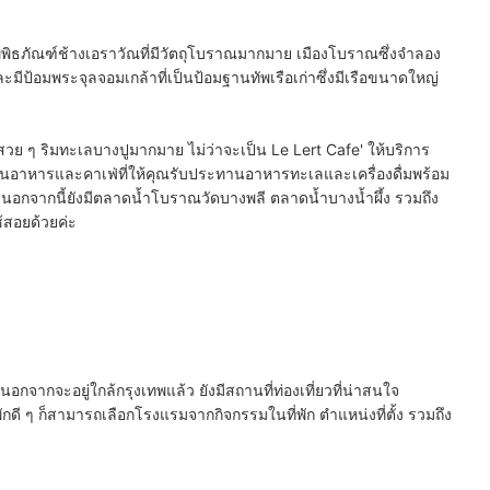
ิพิธภัณฑ์ช้างเอราวัณ
ที่มีวัตถุโบราณมากมาย
เมืองโบราณ
ซึ่งจำลอง
ะมี
ป้อมพระจุลจอมเกล้า
ที่เป็นป้อมฐานทัพเรือเก่าซึ่งมีเรือขนาดใหญ่
าเฟ่สวย ๆ ริมทะเลบางปูมากมาย ไม่ว่าจะเป็น
Le Lert Cafe'
ให้บริการ
นอาหารและคาเฟ่ที่ให้คุณรับประทานอาหารทะเลและเครื่องดื่มพร้อม
นอกจากนี้ยังมี
ตลาดน้ำโบราณวัดบางพลี
ตลาดน้ำบางน้ำผึ้ง
รวมถึง
ช้สอยด้วยค่ะ
จากจะอยู่ใกล้กรุงเทพแล้ว ยังมีสถานที่ท่องเที่ยวที่น่าสนใจ
กดี ๆ ก็สามารถเลือกโรงแรมจากกิจกรรมในที่พัก ตำแหน่งที่ตั้ง รวมถึง