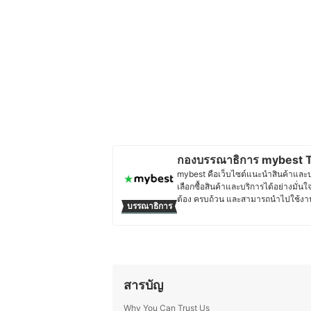
กองบรรณาธิการ mybest T
mybest คือเว็บไซต์แนะนำสินค้าและบริก
เลือกซื้อสินค้าและบริการได้อย่างมั่นใ
ต้อง ครบถ้วน และสามารถนำไปใช้งาน
บรรณาธิการ
วิเคราะห์ และเรียบเรียงโดยทีมบรรณาธ
อ่านได้รับข้อมูลที่ชัดเจน เป็นกลาง 
เจาะลึกในรายละเอียดของผลิตภัณฑ์แต่ล
ตัดสินใจซื้อ เพราะเราเข้าใจว่าความ
ง่าย และตอบโจทย์การใช้งานในชีวิตป
ประวัติของ กองบรรณาธิการ mybe
สารบัญ
Why You Can Trust Us