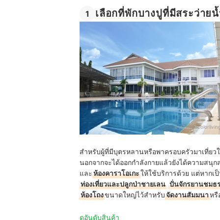
เลือกที่พักบางปูที่มีสระว
1
อ้างอิง:
thecolorlivi
สำหรับผู้ที่มีบุตรหลานหรือพาครอบครัวมาเที่ย
นอกจากจะได้ออกกำลังกายแล้วยังได้ความสนุก
และ
ห้องคาราโอเกะ
ให้ใช้บริการด้วย แต่หากเป็
ท่องเที่ยวและปลูกป่าชายเลน
ปั่นจักรยานชมธ
ห้องโถง
ขนาดใหญ่ไว้สำหรับ
จัดงานสัมมนา
หรื
ดูอันดับสินค้า