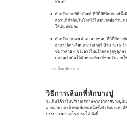
พ่อโต"
สำหรับสายพิพิธภัณฑ์
ที่นี่ก็มีพิพิธภัณฑ์ทั้ง
พ
สถานที่สำคัญในโลกไว้ในขนาดย่อส่วน แล
ให้เยี่ยมชมค่ะ
สำหรับสายคาเฟ่และสายชอป
ที่นี่ก็มีค
อาหารอิตาเลียนและเบเกอรี
บ้าน ณ เล
ร้า
ชมวิวสวย ๆ ของอ่าวไทยไกลสุดลูกหูลูกตา 
ตลาดเรือบิน
ให้นักท่องเที่ยวที่ชอบจับจ่ายใ
แจ้งเนื้อหาผิดพลาด
วิธีการเลือกที่พักบางปู
จะเห็นได้ว่าในบริเวณสถานตากอากาศบางปูนั้นนอก
มากมาย และถ้าคุณคือคนหนึ่งซึ่งกำลังมองหาที่พั
บรรยากาศของโรงแรมได้ ดังนี้