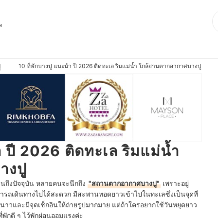
ุด
10 ที่พักบางปู แนะนำ ปี 2026 ติดทะเล ริมแม่น้ำ ใกล้ย่านตากอากาศบางปู
ู
 ปี 2026 ติดทะเล ริมแม่น้ำ
างปู
จนถึงปัจจุบัน หลายคนจะนึกถึง
"สถานตากอากาศบางปู"
เพราะอยู่
ามารถเดินทางไปได้สะดวก มีสะพานทอดยาวเข้าไปในทะเลซึ่งเป็นจุดที่
และมีจุดเช็กอินให้ถ่ายรูปมากมาย แต่ถ้าใครอยากใช้วันหยุดยาว
พักดี ๆ ไว้พักผ่อนออมแรงค่ะ