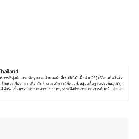
hailand
ารที่มุ่งนำเสนอข้อมูลและคำแนะนำที่เชื่อถือได้ เพื่อช่วยให้ผู้บริโภคตัดสินใจ
จ โดยเราเชื่อว่าการเลือกสินค้าและบริการที่ดีควรตั้งอยู่บนพื้นฐานของข้อมูลที่ถูก
ได้จริง เนื้อหาจากทุกบทความของ mybest จึงผ่านกระบวนการค้นคว้า
…อ่านต่อ
ิการ พร้อมตรวจสอบความถูกต้องร่วมกับผู้เชี่ยวชาญในแต่ละหมวดหมู่ เพื่อให้ผู้
และน่าเชื่อถือ นอกจากนี้ ทีมบรรณาธิการของ mybest ยังให้ความสำคัญกับการ
ะประเภท ตั้งแต่การเปรียบเทียบคุณสมบัติ วิธีการเลือก ไปจนถึงข้อควรรู้ก่อน
ต้องการของผู้บริโภคมีความหลากหลาย จึงมุ่งนำเสนอคำแนะนำที่กระชับ เข้าใจ
ระจำวันมากที่สุด
st Thailand