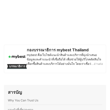
กองบรรณาธิการ mybest Thailand
mybest คือเว็บไซต์แนะนำสินค้าและบริการที่มุ่งนำเสนอ
ข้อมูลและคำแนะนำที่เชื่อถือได้ เพื่อช่วยให้ผู้บริโภคตัดสินใจ
เลือกซื้อสินค้าและบริการได้อย่างมั่นใจ โดยเราเชื่อว่าการ
…อ่านต่อ
บรรณาธิการ
เลือกสินค้าและบริการที่ดีควรตั้งอยู่บนพื้นฐานของข้อมูลที่ถูก
ต้อง ครบถ้วน และสามารถนำไปใช้งานได้จริง เนื้อหาจากทุก
บทความของ mybest จึงผ่านกระบวนการค้นคว้า วิเคราะห์
และเรียบเรียงโดยทีมบรรณาธิการ พร้อมตรวจสอบความถูก
ต้องร่วมกับผู้เชี่ยวชาญในแต่ละหมวดหมู่ เพื่อให้ผู้อ่านได้รับ
ข้อมูลที่ชัดเจน เป็นกลาง และน่าเชื่อถือ นอกจากนี้ ทีม
สารบัญ
บรรณาธิการของ mybest ยังให้ความสำคัญกับการเจาะลึกใน
รายละเอียดของผลิตภัณฑ์แต่ละประเภท ตั้งแต่การเปรียบ
Why You Can Trust Us
เทียบคุณสมบัติ วิธีการเลือก ไปจนถึงข้อควรรู้ก่อนตัดสินใจซื้อ
เพราะเราเข้าใจว่าความต้องการของผู้บริโภคมีความหลาก
แนะนำที่เที่ยวระยอง