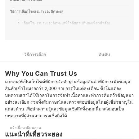
หลาย จึงมุ่งนำเสนอคำแนะนำที่กระชับ เข้าใจง่าย และตอบ
โจทย์การใช้งานในชีวิตประจำวันมากที่สุด
วิธีการเลือกโรงแรมระยองติดทะเล
ประวัติของ กองบรรณาธิการ mybest Thailand
1
เลือกโรงแรมระยองติดทะเลที่ใกล้สถานที่ท่องเที่ยวสำคัญ
2
เลือกโรงแรมระยองติดทะเลบริเวณแหลมแม่พิมพ์ ชายหาดชื่อดัง
เลือกโรงแรมระยองติดทะเลแบบรีสอร์ทหรู ระดับ 5 ดาว สำหรับคนที่
3
มีงบ
วิธีการเลือก
อันดับ
10 ที่พักระยอง ติดทะเล รวมที่พักหาดแม่พิมพ์, อ.แกลง, บ้านเพ
Why You Can Trust Us
บทส่งท้าย
มายเบสท์เป็นเว็บไซต์ที่มีการจัดทำฐานข้อมูลสินค้าที่มีการเพิ่มข้อมูล
สินค้าเข้าไปมากกว่า 2,000 รายการในแต่ละเดือน ซึ่งในแต่ละ
บทความเราได้ใช้เวลาในการจัดทำเนื้อหาและทำการค้นคว้าข้อมูลมา
อย่างละเอียด รวมทั้งสัมภาษณ์และตรวจสอบข้อมูลโดยผู้เชี่ยวชาญใน
แต่ละด้าน เพื่อนำความรู้และข้อมูลเชิงลึกทั้งหมดนี้มาส่งมอบเป็น
บทความที่ผู้อ่านสามารถเชื่อถือได้
แจ้งเนื้อหาผิดพลาด
แนะนำที่เที่ยวระยอง