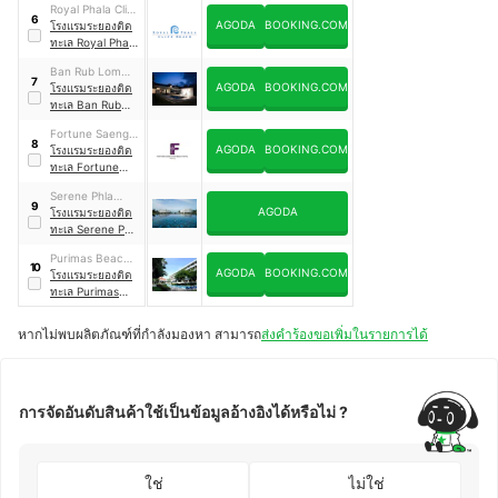
Royal Phala Cliff
Retreat
6
AGODA
BOOKING.COM
Beach Resort
โรงแรมระยองติด
ทะเล Royal Phala
Cliff Beach
Ban Rub Lom
Resort
7
AGODA
BOOKING.COM
Pool Villa
โรงแรมระยองติด
ทะเล Ban Rub
Lom Pool Villa
Fortune Saeng
8
AGODA
BOOKING.COM
Chan Beach
โรงแรมระยองติด
Hotel Rayong
ทะเล Fortune
Saeng Chan
Serene Phla
Beach Hotel
9
AGODA
Resort and
โรงแรมระยองติด
Rayong
Restaurant
ทะเล Serene Phla
Resort and
Purimas Beach
Restaurant
10
AGODA
BOOKING.COM
Hotel
โรงแรมระยองติด
ทะเล Purimas
Beach Hotel
หากไม่พบผลิตภัณฑ์ที่กำลังมองหา สามารถ
ส่งคำร้องขอเพิ่มในรายการได้
การจัดอันดับสินค้าใช้เป็นข้อมูลอ้างอิงได้หรือไม่ ?
ใช่
ไม่ใช่