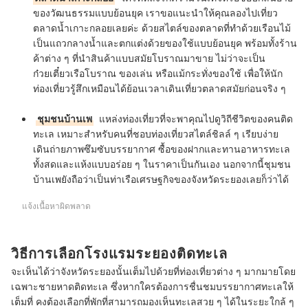
ของวัฒนธรรมแบบย้อนยุค เราขอแนะนำให้คุณลองไปเที่ยว
ตลาดน้ำเกาะกลอยเลยค่ะ ด้วยสไตล์ของตลาดที่ทำด้วยเรือนไม้
เป็นแถวกลางน้ำและตกแต่งด้วยของใช้แบบย้อนยุค พร้อมทั้งร้าน
ค้าต่าง ๆ ที่นำสินค้าแบบสมัยโบราณมาขาย ไม่ว่าจะเป็น
ก๋วยเตี๋ยวเรือโบราณ ของเล่น หรือแม้กระทั่งของใช้ เพื่อให้นัก
ท่องเที่ยวรู้สึกเหมือนได้ย้อนเวลาเดินเที่ยวตลาดสมัยก่อนจริง ๆ
ชุมชนบ้านเพ
แหล่งท่องเที่ยวที่จะพาคุณไปดูวิถีชีวิตของคนติด
ทะเล เหมาะสำหรับคนที่ชอบท่องเที่ยวสไตล์ชิลล์ ๆ เรียบง่าย
เดินถ่ายภาพซึมซับบรรยากาศ ซื้อของฝากและทานอาหารทะเล
ทั้งสดและแห้งแบบอร่อย ๆ ในราคาเป็นกันเอง นอกจากนี้ชุมชน
บ้านเพยังถือว่าเป็นท่าเรือเศรษฐกิจของจังหวัดระยองเลยก็ว่าได้
แจ้งเนื้อหาผิดพลาด
วิธีการเลือกโรงแรมระยองติดทะเล
จะเห็นได้ว่าจังหวัดระยองนั้นเต็มไปด้วยที่ท่องเที่ยวต่าง ๆ มากมายโดย
เฉพาะชายหาดติดทะเล ซึ่งหากใครต้องการชื่นชมบรรยากาศทะเลให้
เต็มที่ คงต้องเลือกที่พักที่สามารถมองเห็นทะเลสวย ๆ ได้ในระยะใกล้ ๆ