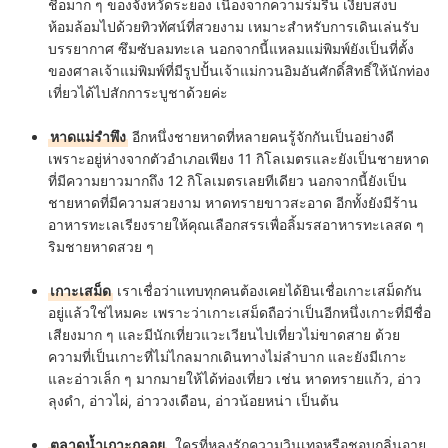
ชื่อมาก ๆ ของจังหวัดระยอง เนื่องจากความร่มรื่น เงียบสงบ
ห้อมล้อมไปด้วยทิวทัศน์ที่สวยงาม เหมาะสำหรับการเดินเล่นรับ
บรรยากาศ ซึมซับลมทะเล นอกจากนี้แหลมแม่พิมพ์ยังเป็นที่ตั้ง
ของศาลเจ้าแม่พิมพ์ที่มีรูปปั้นเจ้าแม่กวนอิมอันศักดิ์สิทธิ์ให้นักท่อง
เที่ยวได้ไปสักการะบูชาด้วยค่ะ
หาดแม่รำพึง
อีกหนึ่งชายหาดที่หลายคนรู้จักกันเป็นอย่างดี
เพราะอยู่ห่างจากตัวอำเภอเพียง 11 กิโลเมตรและยังเป็นชายหาด
ที่มีความยาวมากถึง 12 กิโลเมตรเลยทีเดียว นอกจากนี้ยังเป็น
ชายหาดที่มีความสวยงาม หาดทรายขาวสะอาด อีกทั้งยังมีร้าน
อาหารทะเลเรียงรายให้คุณเลือกสรรเพื่อลิ้มรสอาหารทะเลสด ๆ
ริมชายหาดสวย ๆ
เกาะเสม็ด
เราเชื่อว่าแทบทุกคนต้องเคยได้ยินเชื่อเกาะเสม็ดกัน
อยู่แล้วใช่ไหมคะ เพราะว่าเกาะเสม็ดถือว่าเป็นอีกหนึ่งเกาะที่มีชื่อ
เสียงมาก ๆ และมีนักเที่ยวแวะเวียนไปเที่ยวไม่ขาดสาย ด้วย
ความที่เป็นเกาะที่ไม่ไกลมากเดินทางไม่ลำบาก และยังมีเกาะ
และอ่าวเล็ก ๆ มากมายให้ได้ท่องเที่ยว เช่น
หาดทรายแก้ว, อ่าว
ลุงดำ, อ่าวไผ่, อ่าววงเดือน, อ่าวน้อยหน่า เป็นต้น
ตลาดน้ำเกาะกลอย
ใครที่หลงรักความวินเทจหรือชอบกลิ่นอาย