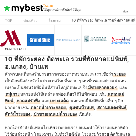
โรงแรม
ให้ทุกการเลือกเป็นสิ่งที่ดีที่สุด
ค้นหา
10 ที่พักระยอง ติดทะเล รวมที่พักหาดแม่พิ
TOP
ท่องเที่ยว
โรงแรม
10 ที่พักระยอง ติดทะเล รวมที่พักหาดแม่พิมพ์,
อ.แกลง, บ้านเพ
สำหรับคนที่หลงรักบรรยากาศของหาดทรายทะเล เราเชื่อว่า
ระยอง
เป็นอีกหนึ่งจังหวัดในประเทศไทยที่หลาย ๆ คนชื่นชอบอย่างแน่นอน
เพราะเป็นจังหวัดที่มีพื้นที่ส่วนใหญ่ติดทะเล จึง
มีชายหาดสวย ๆ
และ
หมู่เกาะ
หลายแห่งให้เหล่านักท่องเที่ยวได้ไปพักผ่อน เช่น
แหลมแม่
พิมพ์
,
หาดแม่รำพึง
และ
เกาะเสม็ด
นอกจากนี้ยังมีที่เที่ยวอื่น ๆ อีก
มากมาย เช่น
ตลาดน้ำเกาะกลอย,
ชุมชนบ้านเพ
,
สถานแสดงพันธุ์
สัตว์น้ำระยอง
,
ป่าชายเลนแม่น้ำระยอง
เป็นต้น
หากใครกำลังมีแพลนไปเที่ยวระยองเราขอแนะนำให้วางแผนหาที่พัก
ไว้ก่อนล่วงหน้า โดยเฉพาะในช่วงไฮซีซั่น โรงแรมวิวสวย ติดริมทะเล