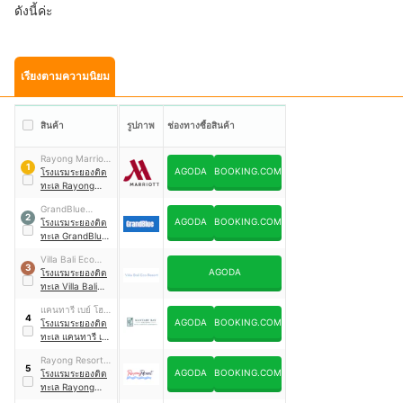
ดังนี้ค่ะ
เรียงตามความนิยม
สินค้า
รูปภาพ
ช่องทางซื้อสินค้า
Rayong Marriott
1
AGODA
BOOKING.COM
Resort & Spa
โรงแรมระยองติด
ทะเล Rayong
Marriott Resort &
GrandBlue
Spa
2
AGODA
BOOKING.COM
Resort &
โรงแรมระยองติด
Beachclub
ทะเล GrandBlue
Resort &
Villa Bali Eco
Beachclub
3
AGODA
Resort & Bali
โรงแรมระยองติด
Pizzeria
ทะเล Villa Bali
Eco Resort & Bali
แคนทารี เบย์ โฮ
Pizzeria
4
AGODA
BOOKING.COM
เทล แอนด์ เซอร์วิส
โรงแรมระยองติด
อพาร์ทเมนท์
ทะเล แคนทารี เบย์
ระยอง
โฮเทล แอนด์
Rayong Resort &
เซอร์วิส อพาร์ทเม
5
AGODA
BOOKING.COM
Spa Retreat
โรงแรมระยองติด
นท์ ระยอง
ทะเล Rayong
Resort & Spa