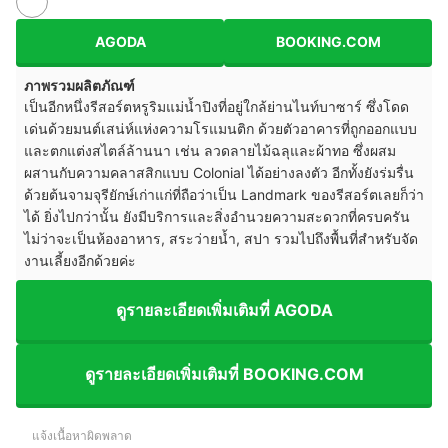
AGODA
BOOKING.COM
ภาพรวมผลิตภัณฑ์
เป็นอีกหนึ่งรีสอร์ตหรูริมแม่น้ำปิงที่อยู่ใกล้ย่านไนท์บาซาร์ ซึ่งโดด
เด่นด้วยมนต์เสน่ห์แห่งความโรแมนติก ด้วยตัวอาคารที่ถูกออกแบบ
และตกแต่งสไตล์ล้านนา เช่น ลวดลายไม้ฉลุและผ้าทอ ซึ่งผสม
ผสานกับความคลาสสิกแบบ Colonial ได้อย่างลงตัว อีกทั้งยังร่มรื่น
ด้วยต้นจามจุรียักษ์เก่าแก่ที่ถือว่าเป็น Landmark ของรีสอร์ตเลยก็ว่า
ได้ ยิ่งไปกว่านั้น ยังมีบริการและสิ่งอำนวยความสะดวกที่ครบครัน
ไม่ว่าจะเป็นห้องอาหาร, สระว่ายน้ำ, สปา รวมไปถึงพื้นที่สำหรับจัด
งานเลี้ยงอีกด้วยค่ะ
ดูรายละเอียดเพิ่มเติมที่ AGODA
ดูรายละเอียดเพิ่มเติมที่ BOOKING.COM
แจ้งเนื้อหาผิดพลาด