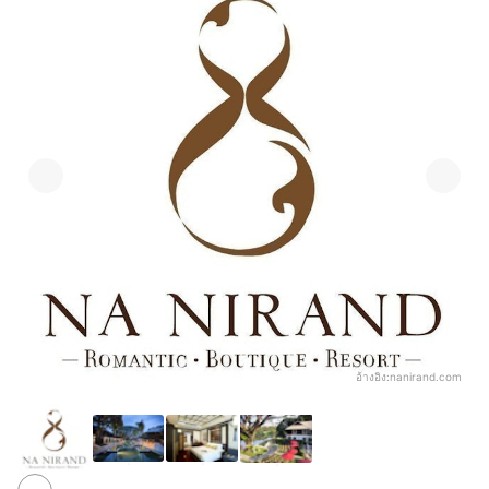
อ้างอิง:
nanirand.com