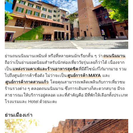
อ้างอิง:
chiangmainews.co.th
ย่านถนนนิมมานเหมินท์ หรือที่หลายคนมักเรียกสั้น ๆ ว่า
ถนนนิมมาน
ถือว่าเป็นย่านยอดนิยมสำหรับนักท่องเที่ยววัยรุ่นเลยก็ว่าได้ เนื่องจาก
เป็น
แหล่งรวมคาเฟ่และร้านอาหารสุดชิค
ที่มีดีไซน์เก๋ไก๋มากมาย รวม
ไปถึงศูนย์การค้าชื่อดัง ไม่ว่าจะเป็น
ศูนย์การค้า MAYA
และ
ศูนย์การค้ากาดสวนแก้ว
โดยคุณสามารถเพลิดเพลินกับการเที่ยวชม
ร้านรวงต่าง ๆ ตลอดถนนนิมมาน ซึ่งการเดินทางก็สะดวกสบาย มีรถ
สาธารณะให้บริการอยู่ตลอด และที่สำคัญคือ มีที่พักให้เลือกทั้งประเภท
โรงแรมและ Hotel ด้วยนะคะ
ย่านเมืองเก่า