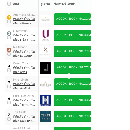
สินค้า
รูปภาพ
ช่องทางซื้อสินค้า
Anantara Chiang
1
AGODA
BOOKING.COM
Mai Resort
ที่พักเชียงใหม่ ใน
เมือง อนันตรา
เชียงใหม่ รีสอร์ต
U Nimman
2
AGODA
BOOKING.COM
Chiang Mai
ที่พักเชียงใหม่ ใน
เมือง ยู นิมมาน
เชียงใหม่
Na Nirand
3
AGODA
BOOKING.COM
Romantic
ที่พักเชียงใหม่ ใน
Boutique Resort
เมือง ณ นิรันดร์ โร
แมนติก บูทิก รี
Cross Chiang Mai
สอร์ต
4
AGODA
BOOKING.COM
Riverside
ที่พักเชียงใหม่ ใน
เมือง ครอส
เชียงใหม่ ริเวอร์
Phra Singh
ไซด์
5
AGODA
BOOKING.COM
Village
ที่พักเชียงใหม่ ใน
เมือง พระสิงห์
วิลเลจ
Hotel Des Artists
6
AGODA
BOOKING.COM
Ping Silhouette
ที่พักเชียงใหม่ ใน
เมือง โรงแรมเด
อาร์ติสต์ ปิง ซิลลู
The Craft
เอต
7
AGODA
BOOKING.COM
Nimman
ที่พักเชียงใหม่ ใน
เมือง เดอะ คราฟต์
นิมมาน
Arch39 Minimal