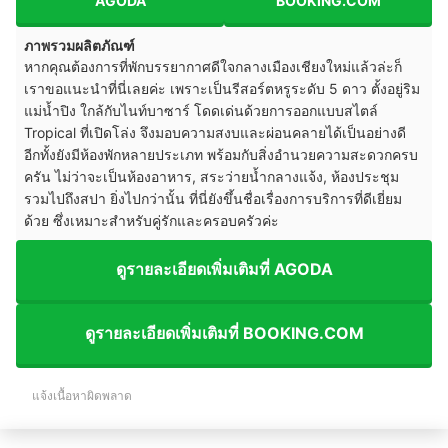
AGODA
BOOKING.COM
ภาพรวมผลิตภัณฑ์
หากคุณต้องการที่พักบรรยากาศดีใจกลางเมืองเชียงใหม่แล้วล่ะก็
เราขอแนะนำที่นี่เลยค่ะ เพราะเป็นรีสอร์ตหรูระดับ 5 ดาว ตั้งอยู่ริม
แม่น้ำปิง ใกล้กับไนท์บาซาร์ โดดเด่นด้วยการออกแบบสไตล์
Tropical ที่เปิดโล่ง จึงมอบความสงบและผ่อนคลายได้เป็นอย่างดี
อีกทั้งยังมีห้องพักหลายประเภท พร้อมกับสิ่งอำนวยความสะดวกครบ
ครัน ไม่ว่าจะเป็นห้องอาหาร, สระว่ายน้ำกลางแจ้ง, ห้องประชุม
รวมไปถึงสปา ยิ่งไปกว่านั้น ที่นี่ยังขึ้นชื่อเรื่องการบริการที่ดีเยี่ยม
ด้วย ซึ่งเหมาะสำหรับคู่รักและครอบครัวค่ะ
ดูรายละเอียดเพิ่มเติมที่ AGODA
ดูรายละเอียดเพิ่มเติมที่ BOOKING.COM
แจ้งเนื้อหาผิดพลาด