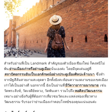
สำหรับย่านที่เป็น Landmark สำคัญของตัวเมืองเชียงใหม่ ก็คงหนีไม่
พ้น
ย่านเมืองเก่าหรือย่านคูเมือง
นั่นเองค่ะ โดยมีจุดเด่นอยู่ที่
สถาปัตยกรรมอันเป็นเอกลักษณ์อย่างประตูเมืองศิลปะล้านนา
ซึ่งทำ
จากอิฐสีส้มสวยงามสะดุดตา อีกทั้งยังสะท้อนความงดงามของเขตเมือง
เก่าได้เป็นอย่างดี นอกจากนี้ ยังเป็นย่านที่
มีวัดวาอารามมากมาย
เช่น
วัดพระสิงห์, วัดเจดีย์หลวง, วัดพันเตา รวมไปถึง
หอศิลปวัฒนธรรม
เหมาะอย่างยิ่งกับผู้ที่ต้องการเที่ยวชมวัดและแหล่งท่องเที่ยวทาง
วัฒนธรรม รับรองว่าย่านเมืองเก่าตอบโจทย์ของคุณแน่นอนค่ะ