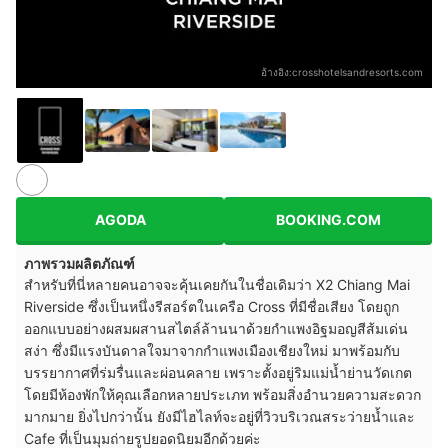
อ้างอิง:
crosshotelsandresorts.com
AGODA
BOOKING.COM
ภาพรวมผลิตภัณฑ์
สำหรับที่นี่หลายคนอาจจะคุ้นเคยกันในชื่อเดิมว่า X2 Chiang Mai
Riverside ซึ่งเป็นหนึ่งรีสอร์ตในเครือ Cross ที่มีชื่อเสียง โดยถูก
ออกแบบอย่างผสมผสานสไตล์ล้านนาด้วยกำแพงอิฐมอญสีส้มเด่น
สง่า ซึ่งมีแรงบันดาลใจมาจากกำแพงเมืองเชียงใหม่ มาพร้อมกับ
บรรยากาศที่ร่มรื่นและผ่อนคลาย เพราะตั้งอยู่ริมแม่น้ำย่านวัดเกต
โดยมีห้องพักให้คุณเลือกหลายประเภท พร้อมสิ่งอำนวยความสะดวก
มากมาย ยิ่งไปกว่านั้น ยังมีไฮไลท์จะอยู่ที่วิวบริเวณสระว่ายน้ำและ
Cafe ที่เป็นมุมถ่ายรูปยอดนิยมอีกด้วยค่ะ