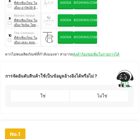
8
AGODA
BOOKING.COM
Art & Craft Hotel
ที่พักเชียงใหม่ ใน
เมือง อาร์ค39 มินิ
มอล อาร์ตแอนด์
Rimnim Hostel
คราฟต์ โฮเต็ล
9
AGODA
BOOKING.COM
ที่พักเชียงใหม่ ใน
เมือง ริมนิม โฮส
เทล
The Common
10
AGODA
BOOKING.COM
Hostel
ที่พักเชียงใหม่ ใน
เมือง เดอะ คอม
มอน โฮสเทล
หากไม่พบผลิตภัณฑ์ที่กำลังมองหา สามารถ
ส่งคำร้องขอเพิ่มในรายการได้
การจัดอันดับสินค้าใช้เป็นข้อมูลอ้างอิงได้หรือไม่ ?
ใช่
ไม่ใช่
No.1