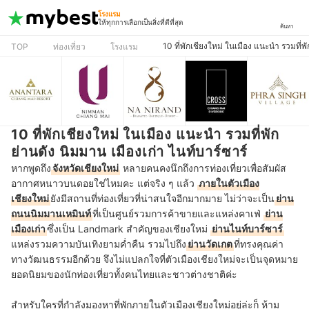
โรงแรม
ให้ทุกการเลือกเป็นสิ่งที่ดีที่สุด
ค้นหา
10 ที่พักเชียงใหม่ ในเมือง แนะนำ รวมที่พั
TOP
ท่องเที่ยว
โรงแรม
10 ที่พักเชียงใหม่ ในเมือง แนะนำ รวมที่พัก
ย่านดัง นิมมาน เมืองเก่า ไนท์บาร์ซาร์
หากพูดถึง
จังหวัดเชียงใหม่
หลายคนคงนึกถึงการท่องเที่ยวเพื่อสัมผัส
อากาศหนาวบนดอยใช่ไหมคะ แต่จริง ๆ แล้ว
ภายในตัวเมือง
เชียงใหม่
ยังมีสถานที่ท่องเที่ยวที่น่าสนใจอีกมากมาย ไม่ว่าจะเป็น
ย่าน
ถนนนิมมานเหมินท์
ที่เป็นศูนย์รวมการค้าขายและแหล่งคาเฟ่
ย่าน
เมืองเก่า
ซึ่งเป็น Landmark สำคัญของเชียงใหม่
ย่านไนท์บาร์ซาร์
แหล่งรวมความบันเทิงยามค่ำคืน รวมไปถึง
ย่านวัดเกต
ที่ทรงคุณค่า
ทางวัฒนธรรมอีกด้วย จึงไม่แปลกใจที่ตัวเมืองเชียงใหม่จะเป็นจุดหมาย
ยอดนิยมของนักท่องเที่ยวทั้งคนไทยและชาวต่างชาติค่ะ
สำหรับใครที่กำลังมองหาที่พักภายในตัวเมืองเชียงใหม่อยู่ล่ะก็ ห้าม