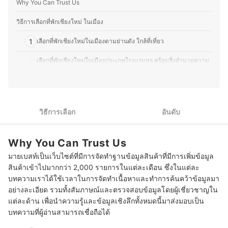
Why You Can Trust Us
เทียบคุณสมบัติ วิธีการเลือก ไปจนถึงข้อควรรู้ก่อนตัดสินใจซื้อ
เพราะเราเข้าใจว่าความต้องการของผู้บริโภคมีความหลาก
วิธีการเลือกที่พักเชียงใหม่ ในเมือง
หลาย จึงมุ่งนำเสนอคำแนะนำที่กระชับ เข้าใจง่าย และตอบ
โจทย์การใช้งานในชีวิตประจำวันมากที่สุด
1
เลือกที่พักเชียงใหม่ในเมืองตามย่านดัง ใกล้ที่เที่ยว
ประวัติของ กองบรรณาธิการ mybest Thailand
เลือกที่พักเชียงใหม่ในเมืองประเภทโรงแรมหรู พร้อมสิ่งอำนวยความ
2
สะดวกครบครัน
เลือกที่พักเชียงใหม่ในเมืองประเภท Hostel ห้องพักสุดเก๋ ราคา
3
ประหยัด
วิธีการเลือก
อันดับ
10 ที่พักเชียงใหม่ ในเมือง แนะนำ รวมที่พักย่านดัง นิมมาน เมืองเก่า ไนท์
บาร์ซาร์
Why You Can Trust Us
บทส่งท้าย
มายเบสท์เป็นเว็บไซต์ที่มีการจัดทำฐานข้อมูลสินค้าที่มีการเพิ่มข้อมูล
สินค้าเข้าไปมากกว่า 2,000 รายการในแต่ละเดือน ซึ่งในแต่ละ
บทความเราได้ใช้เวลาในการจัดทำเนื้อหาและทำการค้นคว้าข้อมูลมา
อย่างละเอียด รวมทั้งสัมภาษณ์และตรวจสอบข้อมูลโดยผู้เชี่ยวชาญใน
แต่ละด้าน เพื่อนำความรู้และข้อมูลเชิงลึกทั้งหมดนี้มาส่งมอบเป็น
บทความที่ผู้อ่านสามารถเชื่อถือได้