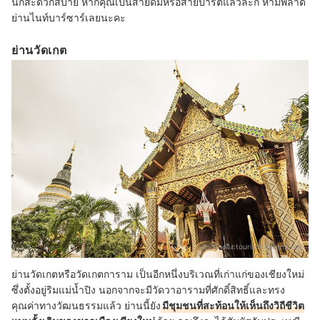
นี้ก็สะดวกสบาย หากคุณเป็นสายดื่มหรือสายปาร์ตี้แล้วล่ะก็ ห้ามพลาด
ย่านไนท์บาร์ซาร์เลยนะคะ
ย่านวัดเกต
อ้างอิง:
tourismthailand.org
ย่านวัดเกตหรือวัดเกตการาม เป็นอีกหนึ่งบริเวณที่เก่าแก่ของเชียงใหม่
ซึ่งตั้งอยู่ริมแม่น้ำปิง นอกจากจะมีวัดวาอารามที่ศักดิ์สิทธิ์และทรง
คุณค่าทางวัฒนธรรมแล้ว ย่านนี้ยัง
มีชุมชนที่สะท้อนให้เห็นถึงวิถีชีวิต