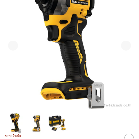
อ้างอิง:
lazada.co.th
ราคาอ้างอิง