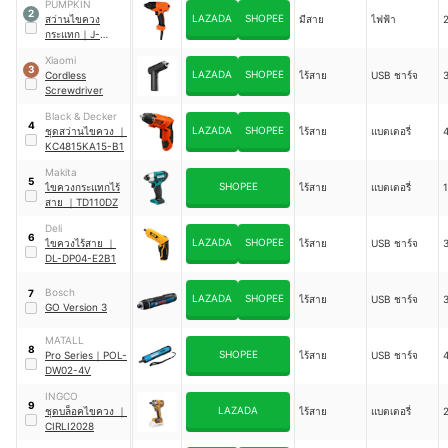
PUMPKIN
2
LAZADA
SHOPEE
สว่านไขควง
มีสาย
ไฟฟ้า
2
กระแทก
｜
J-
D6530
Xiaomi
3
LAZADA
SHOPEE
Cordless
ไร้สาย
USB ชาร์จ
3
Screwdriver
Black & Decker
4
LAZADA
SHOPEE
ชุดสว่านไขควง
｜
ไร้สาย
แบตเตอรี่
4
KC4815KA15-B1
Makita
5
SHOPEE
ไขควงกระแทกไร้
ไร้สาย
แบตเตอรี่
1
สาย
｜
TD110DZ
Deli
6
LAZADA
SHOPEE
ไขควงไร้สาย
｜
ไร้สาย
USB ชาร์จ
3
DL-DP04-E2B1
Bosch
7
LAZADA
SHOPEE
ไร้สาย
USB ชาร์จ
3
GO Version 3
MATALL
8
SHOPEE
Pro Series
｜
POL-
ไร้สาย
USB ชาร์จ
4
DW02-4V
INGCO
9
LAZADA
ชุดบล็อคไขควง
｜
ไร้สาย
แบตเตอรี่
2
CIRLI2028