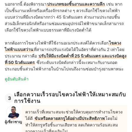
นอกจากนี้ ต้องพิจารณา
ประเภทของชิ้นงานและความลึก
เช่น หาก
เป็นชิ้นงานเหล็กหรือเครื่องจักรกลต่าง ๆ ควรเลือกใช้ไขควงไฟฟ้า
แบบสว่านที่มีแรงบิดมากกว่า 45 นิวตันเมตร ส่วนงานประกอบชิ้น
ส่วนอิเล็กทรอนิกส์หรืองานซ่อมแซมอุปกรณ์ไฟฟ้าขนาดเล็กสามารถ
เลือกใช้ไขควงไฟฟ้าแบบธรรมดาที่มีแรงบิดต่ำได้
หากต้องการไขควงไฟฟ้าที่ใช้งานอเนกประสงค์ได้ควรเลือก
ไขควง
ไฟฟ้าแบบสว่าน
ที่สามารถปรับแรงบิดได้ในอัตราที่ต่างกัน 2 เท่าโดย
ประมาณ กล่าวคือ
ปรับให้มีแรงบิดต่ำที่ 25 นิวตันเมตร และแรงบิดสูง
ที่ 50 นิวตันเมตร
ซึ่งระดับแรงบิดดังกล่าวนี้จะเหมาะกับงานถอด
ประกอบชิ้นส่วนไฟฟ้าภายในบ้านไปจนถึงงานซ่อมบำรุงยานพาหนะ
ดูอันดับสินค้า
เลือกความเร็วรอบไขควงไฟฟ้าให้เหมาะสมกับ
3
การใช้งาน
ความเร็วที่เหมาะสมจะช่วยให้ควบคุมการทำงานไขควง
ได้ดี
ขันหรือคลายสกรูได้อย่างมีประสิทธิภาพ
โดยไม่
ผู้เชี่ยวชาญ
ทำให้สกรูหรือชิ้นงานเสียหาย ลดเกิดความร้อนสะสม
จากความเร็วที่สูงเกินไป