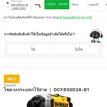
Milwaukee
10
LAZADA
SHOPEE
ไขควงไร้สาย 4V
ไร้สาย
แบตเตอรี่
4
｜
M4D-202C
หากไม่พบผลิตภัณฑ์ที่กำลังมองหา สามารถ
ส่งคำร้องขอเพิ่มในรายการได้
การจัดอันดับสินค้าใช้เป็นข้อมูลอ้างอิงได้หรือไม่ ?
ใช่
ไม่ใช่
No.1
Dewalt
ไขควงกระแทกไร้สาย
｜
DCF850D2A-B1