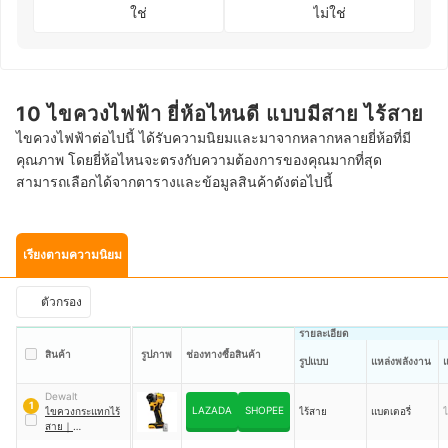
ใช่
ไม่ใช่
10 ไขควงไฟฟ้า ยี่ห้อไหนดี แบบมีสาย ไร้สาย
ไขควงไฟฟ้าต่อไปนี้ ได้รับความนิยมและมาจากหลากหลายยี่ห้อที่มี
คุณภาพ โดยยี่ห้อไหนจะตรงกับความต้องการของคุณมากที่สุด
สามารถเลือกได้จากตารางและข้อมูลสินค้าดังต่อไปนี้
เรียงตามความนิยม
ตัวกรอง
รายละเอียด
สินค้า
รูปภาพ
ช่องทางซื้อสินค้า
รูปแบบ
แหล่งพลังงาน
แ
Dewalt
1
LAZADA
SHOPEE
ไขควงกระแทกไร้
ไร้สาย
แบตเตอรี่
ไ
สาย
｜
DCF850D2A-B1