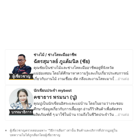
ช่างไม้ / ช่างโลหะมืออาชีพ
ฉัตรสุมาลย์ ภูแต้มนิล (ชัย)
คุณชัยเป็นช่างไม้และช่างโลหะมืออาชีพอยู่ที่จังหวัด
แม่ฮ่องสอน โดยได้ศึกษาหาความรู้และเก็บเกี่ยวประสบการณ์
ผู้เชี่ยวชาญ
เกี่ยวกับงานไม้ งานเชื่อม ตัด กลึงและงานโลหะมาเป็นระยะ
…อ่านต่อ
เวลามากกว่า 15 ปี จนปัจจุบันมีช่อง YouTube เป็นของตัวเอง
ที่ชื่อว่า CHANA Craft ที่คอยให้ความรู้เกี่ยวกับการสร้าง
นักเขียนประจำ mybest
ศิลปะด้วยงานไม้ไผ่ ซึ่งมีผู้ติดตามมากกว่า 100,000 คน และ
คชาธาร พรมนา (ปู)
ยังเป็นเจ้าของเพจ ชาน่า คราฟต์ Chana Craft ใน
คุณปูเป็นนักเขียนอิสระและแม่บ้าน โดยในยามว่างจะชอบ
Facebook ที่มีผู้ติดตามมากกว่า 80,000 คน งานไม้ของคุณ
ศึกษาข้อมูลเกี่ยวกับการเลี้ยงลูก อ่านรีวิวสินค้าเพื่อคัดสรร
บรรณาธิการ
ชัยเริ่มจากการทำเครื่องดนตรีอีสาน จนนำไปสู่การทำ
ผลิตภัณฑ์ดี ๆ มาใช้ในบ้าน รวมถึงในชีวิตประจำวันของลูก
…อ่านต่อ
เฟอร์นิเจอร์ไม้ จากวันแรกที่ใช้เพียงมีดในการถากไม้ขึ้นรูป
ด้วย ในส่วนของงานอดิเรกนั้นคุณปูชอบงานถักเชือกมาคราเม่
ใช้สิ่วในการเจาะไม้ ใช้เลื่อย ใช้เหล็กซี จนเปลี่ยนไปใช้เครื่อง
เป็นพิเศษ จนเกิดเป็นงานฝีมือหลากหลายชนิดสำหรับใช้
มือ Power Tools ทั้งเลื่อยวงเดือน สว่าน เครื่องเจียร เครื่อง
ผู้เชี่ยวชาญตรวจสอบเฉพาะ "วิธีการเลือก" เท่านั้น สินค้าและบริการที่ปรากฏอยู่ใน
ตกแต่งบ้านและสวน รวมถึงอุปกรณ์ของใช้ในบ้าน โดยทั้งทำ
กลึง ทริมเมอร์ ฯลฯ ทำให้คุณชัยมีประสบการณ์โดยตรงในการ
บทความไม่ได้ถูกเลือกโดยผู้เชี่ยวชาญ
ขายด้วยตัวเองและเป็นผู้ออกแบบลวดลายเชือกถักสำหรับ