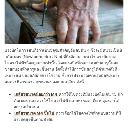
แรงบิดในการขันถือว่าเป็นปัจจัยสำคัญอันดับต้น ๆ ซึ่งจะมีหน่วยเป็นนิ
วตันเมตร (Newton-metre : Nm) ที่ยิ่งมีค่ามากเท่าไร แรงบิดของ
ไขควงไฟฟ้าก็จะสูงมากเท่านั้น
โดยแรงบิดที่เหมาะสมกับสกรูนั้นจะ
ช่วยถนอมหัวสกรูและชิ้นงาน อีกทั้งทำให้การขันสกรูได้ค่าแรงตึงที่
เหมาะสม ปลอดภัยต่อการใช้งาน ซึ่งการประมาณค่าแรงบิดที่เหมาะ
สมควรพิจารณาจากขนาดของแกนเกลียว ดังนี้
เกลียวขนาดน้อยกว่า M4
ควรใช้ไขควงที่มีแรงบิดไม่เกิน 15 นิว
ตันเมตร และควรใช้ไขควงไฟฟ้าแบบธรรมดาที่ควบคุมรอบได้
อย่างสม่ำเสมอ
เกลียวขนาด M4 ขึ้นไป
ควรเลือกใช้ไขควงไฟฟ้าแบบสว่านที่มี
แรงบิดสูงขึ้นตามลำดับ