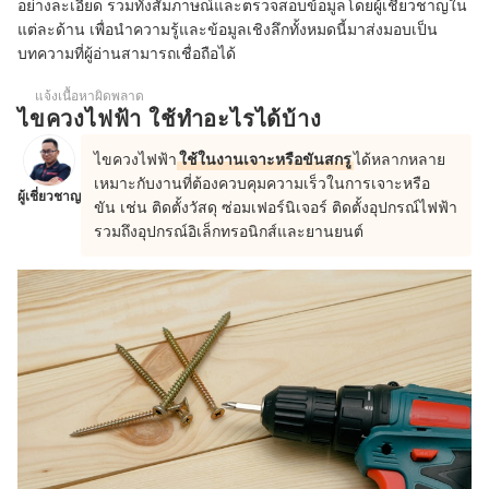
อย่าลืมตรวจสอบด้วยว่ามีดอกไขควงมาด้วยเพื่อความสะดวกในการ
อย่างละเอียด รวมทั้งสัมภาษณ์และตรวจสอบข้อมูลโดยผู้เชี่ยวชาญใน
6
ใช้งาน
แต่ละด้าน เพื่อนำความรู้และข้อมูลเชิงลึกทั้งหมดนี้มาส่งมอบเป็น
บทความที่ผู้อ่านสามารถเชื่อถือได้
10 ไขควงไฟฟ้า ยี่ห้อไหนดี แบบมีสาย ไร้สาย
แจ้งเนื้อหาผิดพลาด
ไขควงไฟฟ้ามีวิธีดูแลรักษาอย่างไร
ไขควงไฟฟ้า ใช้ทำอะไรได้บ้าง
ไขควงไฟฟ้า จำเป็นต้องมีติดบ้านไว้หรือไม่
ไขควงไฟฟ้า
ใช้ในงานเจาะหรือขันสกรู
ได้หลากหลาย
เหมาะกับงานที่ต้องควบคุมความเร็วในการเจาะหรือ
ไขควงไฟฟ้า อันตรายไหม
ผู้เชี่ยวชาญ
ขัน
เช่น ติดตั้งวัสดุ
ซ่อมเฟอร์นิเจอร์
ติดตั้งอุปกรณ์ไฟฟ้า
รวมถึง
อุปกรณ์อิเล็กทรอนิกส์และยานยนต์