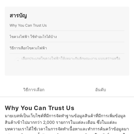
ใช้เครื่องมืองานไม้แทบทุกชนิด รวมถึงเทคนิคงานไม้ตั้งแต่
แขวนกระถางต้นไม้ให้กับบริษัทส่งออกและยังหลงใหลในงาน
การโค่นเพื่อแปรรูปไปจนถึงการขัดเงาถนอมสีไม้
DIY ไม่ว่าจะเป็นงานเย็บ ปัก ถัก ร้อย จึงคอยศึกษาหาความรู้
ประวัติของ ฉัตรสุมาลย์ ภูแต้มนิล (ชัย)
สารบัญ
และเทคนิคเพื่อพัฒนาฝีมืออยู่เสมอ ปัจจุบันคุณปูได้ย้ายกลับ
มาอยู่บ้านเกิดที่จังหวัดเลยเพื่อพัฒนาเทือกสวนไร่นาของ
Why You Can Trust Us
บรรพบุรุษด้วยการทำเกษตรวิถีใหม่ ปรับปรุงพื้นที่รอบบ้านให้
มีบ่อเลี้ยงปลา หมักปุ๋ย ปลูกไม้ยืนต้นและผักสวนครัว เพื่อนำมา
ทานในครอบครัวพร้อมแบ่งปันเพื่อนบ้าน โดยส่วนตัวแล้วมี
ไขควงไฟฟ้า ใช้ทำอะไรได้บ้าง
ความชื่นชอบการปลูกต้นไม้ด้วย จึงต่อยอดด้วยการตกแต่ง
สวน ปรับภูมิทัศน์ให้ที่พักอาศัยมีความร่มรื่น สวยงามเพื่อใช้
วิธีการเลือกไขควงไฟฟ้า
ชีวิตร่วมกับธรรมชาติได้อย่างมีความสุข
ประวัติของ คชาธาร พรมนา (ปู)
เลือกประเภทไขควงไฟฟ้าให้เหมาะกับลักษณะงาน แบบสว่านหรือ
1
แบบสว่าน
เลือกแรงบิดของไขควงไฟฟ้าให้เหมาะกับขนาดแกนเกลียวและ
2
ประเภทของชิ้นงาน
วิธีการเลือก
อันดับ
3
เลือกความเร็วรอบไขควงไฟฟ้าให้เหมาะสมกับการใช้งาน
หากใช้งานต่อเนื่องแนะนำให้เลือกไขควงไฟฟ้าแบบมีสายมากกว่า
4
Why You Can Trust Us
แบบไร้สาย
มายเบสท์เป็นเว็บไซต์ที่มีการจัดทำฐานข้อมูลสินค้าที่มีการเพิ่มข้อมูล
พิจารณากำลังไฟร่วมด้วย โดยไขควงไฟฟ้าแบบมีสายควรมีกำลัง
5
สินค้าเข้าไปมากกว่า 2,000 รายการในแต่ละเดือน ซึ่งในแต่ละ
ไฟขั้นต่ำ 200 วัตต์
บทความเราได้ใช้เวลาในการจัดทำเนื้อหาและทำการค้นคว้าข้อมูลมา