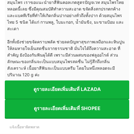
สมุนไพร เราขอแนะนำยาสีฟันคอลเกตสูตรปัญจเวท สมุนไพรไทย
หลอดนี้เลย ซึ่งมีคุณสมบัติทำความสะอาด ขจัดสิ่งสกปรกตกค้าง
และแบคทีเรียที่ทำให้เกิดกลิ่นปากอย่างทั่วถึงทั้งปาก ด้วยสมุนไพร
ไทย 5 ชนิด ได้แก่ กานพลู, ใบมะกอก, น้ำมันขิง, มะขามป้อม และ
สะเดา
อีกทั้งยังช่วยขจัดคราบพลัค ช่วยลดปัญหาสุขภาพเหงือกและหินปูน
ให้ลมหายใจเย็นสดชื่นจากธรรมชาติ มั่นใจได้ถึงความสะอาด ที่
สำคัญ ยังป้องกันฟันผุได้ดี เพราะมีส่วนผสมของฟลูออไรด์ ส่วน
ลักษณะของกลิ่นจะเป็นแบบสมุนไพรสดชื่น ไม่รู้สึกถึงกลิ่น
สังเคราะห์ เนื้อยาสีฟันจะเป็นแบบครีม โดยในหนึ่งหลอดจะมี
ปริมาณ 120 g ค่ะ
ดูรายละเอียดเพิ่มเติมที่ LAZADA
ดูรายละเอียดเพิ่มเติมที่ SHOPEE
แจ้งเนื้อหาผิดพลาด