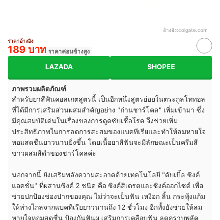
อ้างอิง:
colgate.com
ราคาอ้างอิง
189 บาท
ราคาค่อนข้างสูง
LAZADA
SHOPEE
ภาพรวมผลิตภัณฑ์
สำหรับยาสีฟันคอลเกตสูตรนี้ เป็นอีกหนึ่งสูตรย่อยในตระกูลโททอล
ที่ได้มีการเสริมส่วนผสมสำคัญอย่าง "ถ่านชาร์โคล" เพิ่มเข้ามา ซึ่ง
มีคุณสมบัติเด่นในเรื่องของการดูดซับเชื้อโรค จึงช่วยเพิ่ม
ประสิทธิภาพในการลดการสะสมของแบคทีเรียและทำให้ลมหายใจ
หอมสดชื่นยาวนานยิ่งขึ้น โดยเนื้อยาสีฟันจะมีลักษณะเป็นครีมสี
ขาวผสมสีดำของชาร์โคลค่ะ
นอกจากนี้ ยังเสริมพลังความสะอาดด้วยเทคโนโลยี "ดับเบิ้ล ซิงค์
แอคชั่น" ที่ผสานซิงค์ 2 ชนิด คือ ซิงค์สิเตรตและซิงค์ออกไซด์ เพื่อ
ช่วยปกป้องช่องปากของคุณ ไม่ว่าจะเป็นฟัน เหงือก ลิ้น กระพุ้งแก้ม
ให้ห่างไกลจากแบคทีเรียยาวนานถึง 12 ชั่วโมง อีกทั้งยังช่วยให้ลม
หายใจหอมสดชื่น ป้องกันฟันผุ เสริมการเคลือบฟัน ลดคราบพลัค