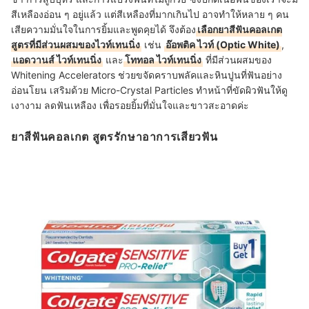
สีเหลืองอ่อน ๆ อยู่แล้ว แต่สีเหลืองที่มากเกินไป อาจทำให้หลาย ๆ คน
เสียความมั่นใจในการยิ้มและพูดคุยได้ จึงต้อง
เลือกยาสีฟันคอลเกต
สูตรที่มีส่วนผสมของไวท์เทนนิ่ง
เช่น
อ๊อพติค ไวท์ (Optic White)
,
แอดวานส์ ไวท์เทนนิ่ง
และ
โททอล ไวท์เทนนิ่ง
ที่มีส่วนผสมของ
Whitening Accelerators ช่วยขจัดคราบพลัคและหินปูนที่ฟันอย่าง
อ่อนโยน เสริมด้วย Micro-Crystal Particles ทำหน้าที่ขัดผิวฟันให้ดู
เงางาม ลดฟันเหลือง เพื่อรอยยิ้มที่มั่นใจและขาวสะอาดค่ะ
ยาสีฟันคอลเกต สูตรรักษาอาการเสียวฟัน