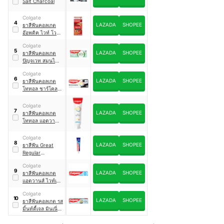
Salt Charcoal
Colgate
4
LAZADA
SHOPEE
ยาสีฟันคอลเกต
อ๊อพติค ไวท์ โวล
คานิค มิเนอรัล
Colgate
Optic White
5
LAZADA
SHOPEE
ยาสีฟันคอลเกต
Volcanic Mineral
ปัญจเวท สมุนไพร
ดีท็อกซ์ Panjaved
Colgate
Herbal Detox
6
LAZADA
SHOPEE
ยาสีฟันคอลเกต
โททอล ชาร์โคล
ดีพ คลีน
Colgate
7
LAZADA
SHOPEE
ยาสีฟันคอลเกต
โททอล แอดวานส์
เฟรช Total
Advanced Fresh
Colgate
8
LAZADA
SHOPEE
ยาสีฟัน Great
Regular
Toothpaste รส
Colgate
ยอดนิยม
9
LAZADA
SHOPEE
ยาสีฟันคอลเกต
แอดวานส์ ไวท์เทน
นิ่ง Advance
Colgate
Whitening
10
LAZADA
SHOPEE
ยาสีฟันคอลเกต รส
มิ้นท์ตี้เจล มินเนี่ยน
สำหรับเด็ก