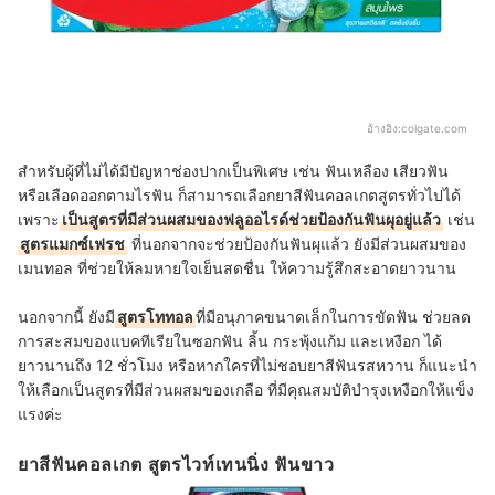
อ้างอิง:
colgate.com
สำหรับผู้ที่ไม่ได้มีปัญหาช่องปากเป็นพิเศษ เช่น ฟันเหลือง เสียวฟัน
หรือเลือดออกตามไรฟัน ก็สามารถเลือกยาสีฟันคอลเกตสูตรทั่วไปได้
เพราะ
เป็นสูตรที่มีส่วนผสมของฟลูออไรด์ช่วยป้องกันฟันผุอยู่แล้ว
เช่น
สูตรแมกซ์เฟรช
ที่นอกจากจะช่วยป้องกันฟันผุแล้ว ยังมีส่วนผสมของ
เมนทอล ที่ช่วยให้ลมหายใจเย็นสดชื่น ให้ความรู้สึกสะอาดยาวนาน
นอกจากนี้ ยังมี
สูตรโททอล
ที่มีอนุภาคขนาดเล็กในการขัดฟัน ช่วยลด
การสะสมของแบคทีเรียในซอกฟัน ลิ้น กระพุ้งแก้ม และเหงือก ได้
ยาวนานถึง 12 ชั่วโมง หรือหากใครที่ไม่ชอบยาสีฟันรสหวาน ก็แนะนำ
ให้เลือกเป็นสูตรที่มีส่วนผสมของเกลือ ที่มีคุณสมบัติบำรุงเหงือกให้แข็ง
แรงค่ะ
ยาสีฟันคอลเกต สูตรไวท์เทนนิ่ง ฟันขาว