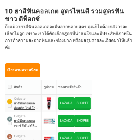
10 ยาสีฟันคอลเกต สูตรไหนดี รวมสูตรฟัน
ขาว ดีท็อกซ์
ถึงแม้ว่ายาสีฟันคอลเกตจะมีหลากหลายสูตร คุณก็ไม่ต้องกลัวว่าจะ
เลือกไม่ถูก เพราะเราได้คัดเลือกสูตรที่น่าสนใจและมีประสิทธิภาพใน
การทำความสะอาดฟันและช่องปาก พร้อมสรุปรายละเอียดมาให้แล้ว
ค่ะ
เรียงตามความนิยม
สินค้า
รูปภาพ
ช่องทางซื้อสินค้า
Colgate
1
LAZADA
SHOPEE
ยาสีฟันคอลเกต
อ๊อพติค ไวท์ โอทู
Optic White O2
Colgate
2
LAZADA
SHOPEE
ยาสีฟันคอลเกต
เซนซิทีฟโปรรีลีฟ
Sensitive Pro
Relief Complete
Colgate
3
LAZADA
SHOPEE
Protection