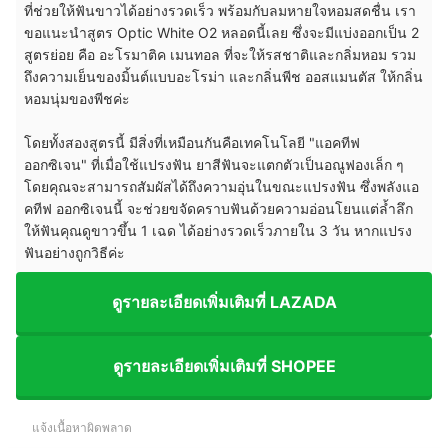
ที่ช่วยให้ฟันขาวได้อย่างรวดเร็ว พร้อมกับลมหายใจหอมสดชื่น เรา
ขอแนะนำสูตร Optic White O2 หลอดนี้เลย ซึ่งจะมีแบ่งออกเป็น 2
สูตรย่อย คือ อะโรมาติค เมนทอล ที่จะให้รสชาติและกลิ่มหอม รวม
ถึงความเย็นของมิ้นต์แบบอะโรม่า และกลิ่นพีช ออสแมนตัส ให้กลิ่น
หอมนุ่มของพีชค่ะ
โดยทั้งสองสูตรนี้ มีสิ่งที่เหมือนกันคือเทคโนโลยี "แอคทีฟ
ออกซิเจน" ที่เมื่อใช้แปรงฟัน ยาสีฟันจะแตกตัวเป็นอณูฟองเล็ก ๆ
โดยคุณจะสามารถสัมผัสได้ถึงความอุ่นในขณะแปรงฟัน ซึ่งพลังแอ
คทีฟ ออกซิเจนนี้ จะช่วยขจัดคราบฟันด้วยความอ่อนโยนแต่ล้ำลึก
ให้ฟันคุณดูขาวขึ้น 1 เฉด ได้อย่างรวดเร็วภายใน 3 วัน หากแปรง
ฟันอย่างถูกวิธีค่ะ
ดูรายละเอียดเพิ่มเติมที่ LAZADA
ดูรายละเอียดเพิ่มเติมที่ SHOPEE
แจ้งเนื้อหาผิดพลาด