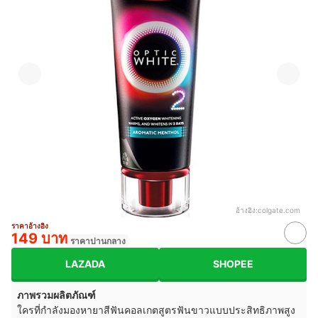
อ้างอิง:
colgate.com
ราคาอ้างอิง
149 บาท
ราคาปานกลาง
LAZADA
SHOPEE
ภาพรวมผลิตภัณฑ์
ใครที่กำลังมองหายาสีฟันคอลเกตสูตรฟันขาวแบบประสิทธิภาพสูง