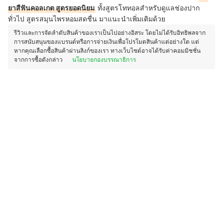
ยาสีฟันคอลเกต สูตรยอดนิยม
ทั้งสูตรโททอลสำหรับดูแลช่องปาก
ทั่วไป สูตรสมุนไพรหอมสดชื่น มาแนะนำเพิ่มเติมด้วย
รีวิวและการจัดลำดับสินค้าของเราเป็นไปอย่างอิสระ โดยไม่ได้รับอิทธิพลจาก
การสนับสนุนของแบรนด์หรือการจ่ายเงินเพื่อโปรโมตสินค้าแต่อย่างใด แต่
หากคุณเลือกซื้อสินค้าผ่านลิงก์ของเรา ทางเว็บไซต์อาจได้รับค่าคอมมิชชั่น
จากการซื้อดังกล่าว
นโยบายกองบรรณาธิการ