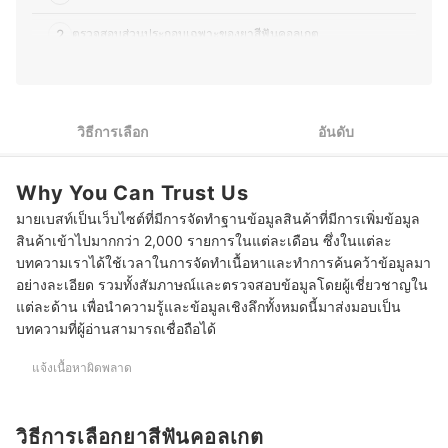
อ่านง่าย เข้าใจได้เร็ว เพื่อช่วยให้ผู้อ่านตัดสินใจเลือกสินค้าที่
เหมาะกับตนเองมากที่สุด อีกทั้งยังชอบติดตามเทรนด์ความ
2
ตรวจสอบส่วนประกอบเฉพาะของยาสีฟันคอลเกต
งาม เทคโนโลยีด้านสุขภาพ และแนวทางการพัฒนา
ผลิตภัณฑ์ใหม่ ๆ ทำให้บทความมีข้อมูลที่ทันสมัยและน่าเชื่อ
ถืออีกด้วย
10 ยาสีฟันคอลเกต สูตรไหนดี รวมสูตรฟันขาว ดีท็อกซ์
ประวัติของ ชลิตา ชำนาญเมือง (เบสท์)
วิธีการเลือก
อันดับ
Why You Can Trust Us
มายเบสท์เป็นเว็บไซต์ที่มีการจัดทำฐานข้อมูลสินค้าที่มีการเพิ่มข้อมูล
สินค้าเข้าไปมากกว่า 2,000 รายการในแต่ละเดือน ซึ่งในแต่ละ
บทความเราได้ใช้เวลาในการจัดทำเนื้อหาและทำการค้นคว้าข้อมูลมา
อย่างละเอียด รวมทั้งสัมภาษณ์และตรวจสอบข้อมูลโดยผู้เชี่ยวชาญใน
แต่ละด้าน เพื่อนำความรู้และข้อมูลเชิงลึกทั้งหมดนี้มาส่งมอบเป็น
บทความที่ผู้อ่านสามารถเชื่อถือได้
แจ้งเนื้อหาผิดพลาด
วิธีการเลือกยาสีฟันคอลเกต