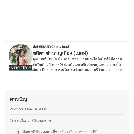
นักเขียนประจำ mybest
ชลิตา ชำนาญเมือง (เบสท์)
คุณเบสท์เป็นนักเขียนด้านความงามและไลฟ์สไตล์ที่มีความ
สนใจเกี่ยวกับของใช้ส่วนตัวและผลิตภัณฑ์ดูแลร่างกายเป็น
บรรณาธิการ
พิเศษ มีประสบการณ์ในการเขียนบทความรีวิวและแปลคอน
…อ่านต่อ
เทนต์ภาษาอังกฤษ-ไทย ให้กับเว็บไซต์ต่างประเทศ ทำให้คุ้น
เคยกับการสืบค้นข้อมูลและการเลือกใช้ผลิตภัณฑ์ที่เหมาะสม
กับผู้บริโภค ด้วยความสนใจด้านสุขภาพและการดูแลตัวเอง
คุณเบสท์จึงให้ความสำคัญกับการเลือกใช้สกินแคร์ เครื่อง
สำอาง ผลิตภัณฑ์ดูแลเส้นผม ของใช้ในชีวิตประจำวัน รวมถึง
สารบัญ
อุปกรณ์ที่ช่วยเสริมสุขอนามัย ไม่ว่าจะเป็นแปรงสีฟันไฟฟ้า
เครื่องโกนขน โลชั่นบำรุงผิว หรือผลิตภัณฑ์สำหรับทำความ
Why You Can Trust Us
สะอาดร่างกายต่าง ๆ โดยมักจะศึกษาส่วนผสมและคุณสมบัติ
ของผลิตภัณฑ์อย่างละเอียด เพื่อให้มั่นใจว่าผลิตภัณฑ์ที่เลือก
วิธีการเลือกยาสีฟันคอลเกต
ใช้มีคุณภาพและปลอดภัย จากประสบการณ์ที่ผ่านมาทำให้
คุณเบสท์มีความสามารถในการถ่ายทอดข้อมูลที่ซับซ้อนให้
1
เลือกยาสีฟันคอลเกตที่ช่วยรักษาปัญหาช่องปากที่มี