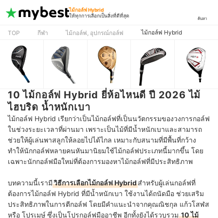
ไม้กอล์ฟ Hybrid
ให้ทุกการเลือกเป็นสิ่งที่ดีที่สุด
ค้นหา
ไม้กอล์ฟ Hybrid
TOP
กีฬา
ไม้กอล์ฟ, อุปกรณ์กอล์ฟ
10 ไม้กอล์ฟ Hybrid ยี่ห้อไหนดี ปี 2026 ไม้
ไฮบริด น้ำหนักเบา
ไม้กอล์ฟ Hybrid เรียกว่าเป็นไม้กอล์ฟที่เป็นนวัตกรรมของวงการกอล์ฟ
ในช่วงระยะเวลาที่ผ่านมา เพราะเป็นไม้ที่มีน้ำหนักเบาและสามารถ
ช่วยให้ผู้เล่นพาสลูกให้ลอยไปได้ไกล เหมาะกับสนามที่มีพื้นที่กว้าง
ทำให้นักกอล์ฟหลายคนหันมานิยมใช้ไม้กอล์ฟประเภทนี้มากขึ้น โดย
เฉพาะนักกอล์ฟมือใหม่ที่ต้องการมองหาไม้กอล์ฟที่มีประสิทธิภาพ
บทความนี้เรามี
วิธีการเลือกไม้กอล์ฟ Hybrid
สำหรับผู้เล่นกอล์ฟที่
ต้องการไม้กอล์ฟ Hybrid ที่มีน้ำหนักเบา ใช้งานได้ถนัดมือ ช่วยเสริม
ประสิทธิภาพในการตีกอล์ฟ โดยมีคำแนะนำจากคุณณิชกุล แก้วโสฬส
หรือ โปรเมษ์ ซึ่งเป็นโปรกอล์ฟมืออาชีพ อีกทั้งยังได้รวบรวม
10 ไม้