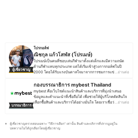
โปรกอล์ฟ
ณิชกุล แก้วโสฬส (โปรเมษ์)
โปรเมษ์เป็นคนที่ชอบเล่นกีฬามาตั้งแต่เด็กและมีความถนัด
ด้านกีฬาแทบทุกประเภท แต่ได้เริ่มเข้าสู่วงการกอล์ฟในปี
ผู้เชี่ยวชาญ
2000 โดยได้รับแรงบันดาลใจมาจากการชมการแข่งขันของ
…อ่านต่อ
Tiger Woods ในทีวี จึงได้เริ่มหัดตีกอล์ฟและฝึกฝนมาเรื่อย ๆ
จนถึงปัจจุบัน โดยมีประสบการณ์ในวงการกอล์ฟมากว่า 10 ปี
กองบรรณาธิการ mybest Thailand
ในการเล่นทัวร์อาชีพทั้งในประเทศและต่างประเทศ รวมทั้งมี
mybest คือเว็บไซต์แนะนำสินค้าและบริการที่มุ่งนำเสนอ
ประสบการณ์ด้านการแข่งกอล์ฟมากมาย ปัจจุบันโปรเมษ์ได้
ข้อมูลและคำแนะนำที่เชื่อถือได้ เพื่อช่วยให้ผู้บริโภคตัดสินใจ
เข้าร่วมทีมกับสถาบัน Golfing Ground Performance
เลือกซื้อสินค้าและบริการได้อย่างมั่นใจ โดยเราเชื่อว่าการ
…อ่านต่อ
บรรณาธิการ
Center (GGPC) โดยเป็นสถาบันสอนกอล์ฟ เพื่อให้นักกอล์ฟ
เลือกสินค้าและบริการที่ดีควรตั้งอยู่บนพื้นฐานของข้อมูลที่ถูก
ได้เรียนรู้ทักษะกีฬากอล์ฟด้วยเทคโนโลยีที่ทันสมัย
ต้อง ครบถ้วน และสามารถนำไปใช้งานได้จริง เนื้อหาจากทุก
ประวัติของ ณิชกุล แก้วโสฬส (โปรเมษ์)
บทความของ mybest จึงผ่านกระบวนการค้นคว้า วิเคราะห์
ผู้เชี่ยวชาญตรวจสอบเฉพาะ "วิธีการเลือก" เท่านั้น สินค้าและบริการที่ปรากฏอยู่ใน
และเรียบเรียงโดยทีมบรรณาธิการ พร้อมตรวจสอบความถูก
บทความไม่ได้ถูกเลือกโดยผู้เชี่ยวชาญ
ต้องร่วมกับผู้เชี่ยวชาญในแต่ละหมวดหมู่ เพื่อให้ผู้อ่านได้รับ
ข้อมูลที่ชัดเจน เป็นกลาง และน่าเชื่อถือ นอกจากนี้ ทีม