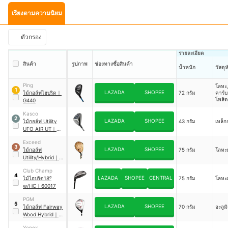
เรียงตามความนิยม
ตัวกรอง
รายละเอียด
สินค้า
รูปภาพ
ช่องทางซื้อสินค้า
น้ำหนัก
วัสดุห
Ping
โลหะ
1
LAZADA
SHOPEE
ไม้กอล์ฟไฮบริด
｜
72 กรัม
คาร์
โพสิต
G440
Kasco
2
LAZADA
SHOPEE
ไม้กอล์ฟ Utility
43 กรัม
เหล็ก
UFO AIR UT
｜
Wedge DW-123
Exceed
3
LAZADA
SHOPEE
ไม้กอล์ฟ
75 กรัม
โลหะ
Utility/Hybrid
｜
UTE001
Club Champ
4
LAZADA
SHOPEE
CENTRAL
ไม้ไฮบริด18⁰
75 กรัม
โลหะ
w/HC
｜
60017
PGM
5
LAZADA
SHOPEE
ไม้กอล์ฟ Fairway
70 กรัม
อะลูม
Wood Hybrid
｜
MG031
Yonex