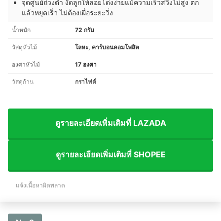
จุดศูนย์ถ่วงต่ำ งัดลูกให้ลอยโด่งง่ายแม้ความเร็วสวิงไม่สูง ตก
แล้วหยุดเร็ว ไม่ต้องเผื่อระยะวิ่ง
น้ำหนัก
72 กรัม
วัสดุหัวไม้
โลหะ, คาร์บอนคอมโพสิต
องศาหัวไม้
17 องศา
วัสดุก้าน
กราไฟต์
ดูรายละเอียดเพิ่มเติมที่ LAZADA
ดูรายละเอียดเพิ่มเติมที่ SHOPEE
แจ้งเนื้อหาผิดพลาด