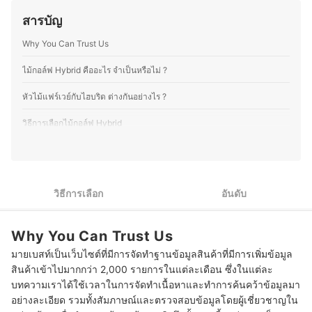
บรรณาธิการของ mybest ยังให้ความสำคัญกับการเจาะลึกใน
สารบัญ
รายละเอียดของผลิตภัณฑ์แต่ละประเภท ตั้งแต่การเปรียบ
เทียบคุณสมบัติ วิธีการเลือก ไปจนถึงข้อควรรู้ก่อนตัดสินใจซื้อ
Why You Can Trust Us
เพราะเราเข้าใจว่าความต้องการของผู้บริโภคมีความหลาก
หลาย จึงมุ่งนำเสนอคำแนะนำที่กระชับ เข้าใจง่าย และตอบ
โจทย์การใช้งานในชีวิตประจำวันมากที่สุด
ไม้กอล์ฟ Hybrid คืออะไร จำเป็นหรือไม่ ?
ประวัติของ กองบรรณาธิการ mybest Thailand
หัวไม้แฟร์เวย์กับไฮบริด ต่างกันอย่างไร ?
วิธีการเลือกไม้กอล์ฟ Hybrid
1
เลือกองศาหน้าไม้ (Loft Angle) ตามระยะที่ต้องการ
2
เลือกไม้กอล์ฟ Hybrid จากความแข็งของก้านไม้ (Flex)
วิธีการเลือก
อันดับ
3
เลือกไม้กอล์ฟ Hybrid จากน้ำหนักของก้านไม้
Why You Can Trust Us
เลือกขนาดหัวไม้ (Clubhead) ใหญ่และแบนสำหรับมือใหม่ และตาม
4
ลักษณะการเล่นของตัวเองเป็นหลัก สำหรับระดับกลางและมือโปร
มายเบสท์เป็นเว็บไซต์ที่มีการจัดทำฐานข้อมูลสินค้าที่มีการเพิ่มข้อมูล
สินค้าเข้าไปมากกว่า 2,000 รายการในแต่ละเดือน ซึ่งในแต่ละ
5
เลือกวัสดุก้านกราไฟรต์ เพราะน้ำหนักเบา ยืดหยุ่นสูง
บทความเราได้ใช้เวลาในการจัดทำเนื้อหาและทำการค้นคว้าข้อมูลมา
อย่างละเอียด รวมทั้งสัมภาษณ์และตรวจสอบข้อมูลโดยผู้เชี่ยวชาญใน
10 ไม้กอล์ฟ Hybrid ยี่ห้อไหนดี ไม้ไฮบริด น้ำหนักเบา