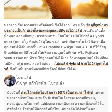
นอกจากเรื่องความแข็งหรืออ่อนที่เช็คได้จาก Flex แล้ว
วัสดุที่ถูกนำมา
ประกอบเป็นก้านเองก็ส่งผลต่อคุณสมบัติของไม้กอล์ฟ
เช่นเดียวกันทั้ง
น้ำหนัก ความยืดหยุ่น ความทนทาน โดยในปัจจุบันไม้กอล์ฟ Hybrid
แต่ละรุ่นต่างก็ถูกคิดค้นวัสดุใหม่ ๆ ผสานเข้ากับเทคโนโลยีพิเศษ เพื่อ
คุณสมบัติที่เพิ่มมากขึ้น เช่น Graphite Dwsign Tour AD-DI ที่ใช้วัสดุ
Graphite แต่มีดีไซน์ทำให้เพิ่มความนุ่มเป็นพิเศษ หรือ Fujikura
Ventus Blue 85 ที่ช่วยให้ลูกลอยโด่งได้ง่าย ถ้าหากคุณเป็นมือใหม่ที่ยัง
ไม่มีความรู้มากพอ ลองเริ่มต้นจาก
ไม้กอล์ฟ Hybrid ก้านไม้วัสดุกราไฟ
รต์
ซึ่งเป็นพื้นฐานที่หลายยี่ห้อเลือกใช้ก่อนก็ได้ค่ะ
โปรกอล์ฟ
ณิชกุล แก้วโสฬส (โปรเมษ์)
ปัจจุบันนี้
ก้านไม้กอล์ฟไฮบริดกว่า 90% เป็นก้านกราไฟรต์
เพราะ
นอกจากน้ำหนักจะเบาแล้ว ยังช่วยในเรื่องของความยืดหยุ่น,
ความนุ่มนวลในการตี แต่ยังคงความหนึบและความแข็งแรงไว้ใน
ตัวอีกด้วย จึงช่วยให้นักกอล์ฟมือใหม่เล่นกอล์ฟได้ง่ายขึ้น และ