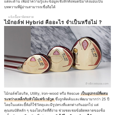
แต่ละด้าน เพื่อนำความรู้และข้อมูลเชิงลึกทั้งหมดนี้มาส่งมอบเป็น
บทความที่เกี่ยวข้องกับไม้กอล์ฟ Hybrid
บทความที่ผู้อ่านสามารถเชื่อถือได้
แจ้งเนื้อหาผิดพลาด
ไม้กอล์ฟ Hybrid คืออะไร จำเป็นหรือไม่ ?
อ้างอิง:
xxiousa.com
ไม้กอล์ฟไฮบริด, Utility, iron-wood หรือ Rescue
เป็นอุปกรณ์ที่ผสม
ระหว่างเหล็กกับหัวไม้แฟร์เวย์วูด
ซึ่งถูกคิดค้นและพัฒนามากว่า 25 ปี
โดยในแต่ละยี้ห้อก็ใช้วัสดุและมีรูปทรงที่แตกต่างกันออกไป แต่
คุณสมบัติหลัก ๆ ของไฮบริดที่ตีง่าย ช่วยชดเชยข้อผิดพลาดของช็อ