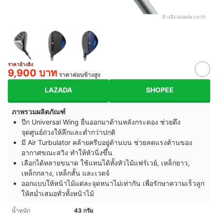
อ้างอิง:
lazada.co.th
ราคาอ้างอิง
9,900 บาท
ราคาค่อนข้างสูง
LAZADA
SHOPEE
ภาพรวมผลิตภัณฑ์
ปีก Universal Wing ยื่นออกมาด้านหลังกระดอง ช่วยดึง
จุดศูนย์ถ่วงให้ลึกและต่ำกว่าปกติ
มี Air Turbulator คล้ายครีบอยู่ด้านบน ช่วยลดแรงต้านของ
อากาศขณะสวิง ทำให้หัวนิ่งขึ้น
เลือกได้หลายขนาด ใช้แทนได้ทั้งหัวไม้แฟร์เวย์, เหล็กยาว,
เหล็กกลาง, เหล็กสั้น และเวดจ์
ออกแบบให้หน้าไม้แต่ละจุดหนาไม่เท่ากัน เพื่อรักษาความเร็วลูก
ให้สม่ำเสมอทั่วทั้งหน้าไม้
น้ำหนัก
43 กรัม