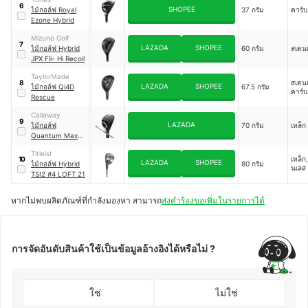
6
SHOPEE
ไม้กอล์ฟ Royal
37 กรัม
คาร์
Ezone Hybrid
Mizuno Golf
7
LAZADA
SHOPEE
ไม้กอล์ฟ Hybrid
60 กรัม
สเตน
JPX Fli- Hi Recoil
TaylorMade
สเตน
8
LAZADA
SHOPEE
ไม้กอล์ฟ Qi4D
67.5 กรัม
คาร์
Rescue
Callaway
9
LAZADA
ไม้กอล์ฟ
70 กรัม
เหล็ก
Quantum Max
Hybrid Utility
Titleist
เหล็ก
10
LAZADA
SHOPEE
ไม้กอล์ฟ Hybrid
80 กรัม
นเลส
TSI2 #4 LOFT 21
หากไม่พบผลิตภัณฑ์ที่กำลังมองหา สามารถ
ส่งคำร้องขอเพิ่มในรายการได้
การจัดอันดับสินค้าใช้เป็นข้อมูลอ้างอิงได้หรือไม่ ?
ใช่
ไม่ใช่