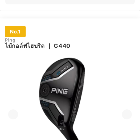
No.1
Ping
ไม้กอล์ฟไฮบริด
｜
G440