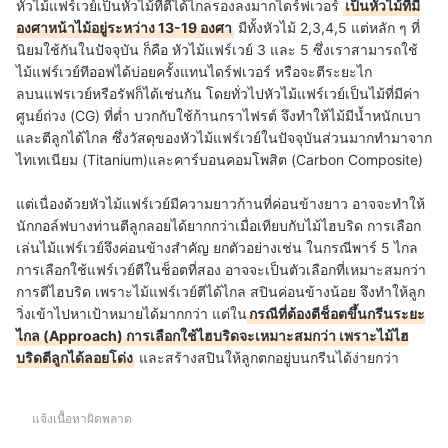
หัวไม้แฟร์เวย์เป็นหัวไม้ที่ตีได้ไกลรองลงมากไดร์ฟเวอร์
เป็นหัวไม้ที่มี
องศาหน้าไม้อยู่ระหว่าง 13-19 องศา
มีทั้งหัวไม้ 2,3,4,5 แต่หลัก ๆ ที่
นิยมใช้กันในปัจจุบัน ก็คือ หัวไม้แฟร์เวย์ 3 และ 5 ซึ่งเราสามารถใช้
ไม้แฟร์เวย์ทีออฟได้บ่อยครั้งแทนไดร์ฟเวอร์ หรือจะตีระยะไก
ลบนแฟรเวย์หรือรัฟก็ได้เช่นกัน โดยทั่วไปหัวไม้แฟร์เวย์เป็นไม้ที่มีค่า
ศูนย์ถ่วง (CG) ที่ต่ำ บวกกับใช้ก้านกราไฟรต์ จึงทำให้ไม้มีน้ำหนักเบา
และตีลูกได้ไกล ซึ่งวัสดุของหัวไม้แฟร์เวย์ในปัจจุบันส่วนมากทำมาจาก
ไทเทเนียม (Titanium)และคาร์บอนคอมโพสิต (Carbon Composite)
แต่เนื่องด้วยหัวไม้แฟร์เวย์มีความยาวก้านที่ค่อนข้างยาว อาจจะทำให้
นักกอล์ฟบางท่านตีลูกลอยได้ยากกว่าเมื่อเทียบกับไม้ไฮบริด การเลือก
เล่นไม้แฟร์เวย์จึงค่อนข้างสำคัญ ยกตัวอย่างเช่น ในกรณีพาร์ 5 ไกล
การเลือกใช้แฟร์เวย์ตีในช็อตที่สอง อาจจะเป็นตัวเลือกที่เหมาะสมกว่า
การตีไฮบริด เพราะไม้แฟร์เวย์ตีได้ไกล สปินค่อนข้างน้อย จึงทำให้ลูก
วิ่งเข้าไปหาเป้าหมายได้มากกว่า แต่ใน
กรณีที่ต้องตีช็อตขึ้นกรีนระยะ
ไกล (Approach) การเลือกใช้ไฮบริดจะเหมาะสมกว่า เพราะไม้ไฮ
บริดตีลูกได้ลอยโด่ง
และสร้างสปินให้ลูกตกอยู่บนกรีนได้ง่ายกว่า
แจ้งเนื้อหาผิดพลาด