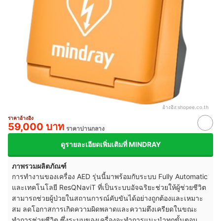
อ้างอิง:
shopee.co.th
ราคาอ้างอิง
59,000 บาท
ราคาปานกลาง
ดูรายละเอียดเพิ่มเติมที่ MINDRAY
ภาพรวมผลิตภัณฑ์
การทำงานของเครื่อง AED รุ่นนี้มาพร้อมกับระบบ Fully Automatic
และเทคโนโลยี ResQNaviT ที่เป็นระบบอัจฉริยะช่วยให้ผู้ช่วยชีวิต
สามารถช่วยผู้ป่วยในสถานการณ์คับขันได้อย่างถูกต้องและเหมาะ
สม ลดโอกาสการเกิดความผิดพลาดและความตึงเครียดในขณะ
ทำการช่วยชีวิต ซึ่งระบบของเครื่องจะทำการแนะนำทุกขั้นตอน