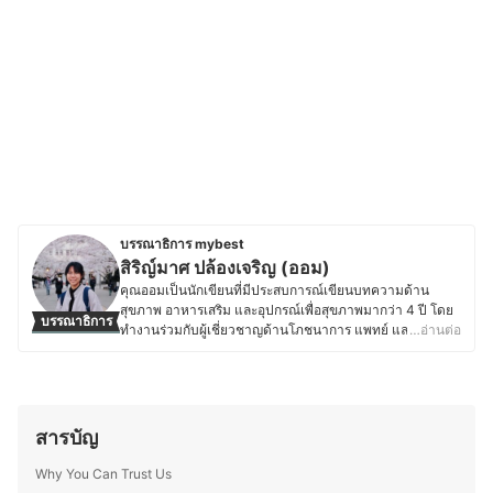
บรรณาธิการ mybest
สิริญ์มาศ ปล้องเจริญ (ออม)
คุณออมเป็นนักเขียนที่มีประสบการณ์เขียนบทความด้าน
สุขภาพ อาหารเสริม และอุปกรณ์เพื่อสุขภาพมากว่า 4 ปี โดย
บรรณาธิการ
ทำงานร่วมกับผู้เชี่ยวชาญด้านโภชนาการ แพทย์ และเภสัชกร
…อ่านต่อ
ทำให้มีโอกาสศึกษาข้อมูลเฉพาะทางเกี่ยวกับการดูแลสุขภาพ
อย่างลึกซึ้ง นอกจากความสนใจในเรื่องสุขภาพแล้ว คุณออม
ยังหลงใหลในวัฒนธรรมญี่ปุ่น ทั้งอาหาร การใช้ชีวิต และ
ภาษาญี่ปุ่น โดยเคยเข้าร่วมโครงการแลกเปลี่ยนที่
มหาวิทยาลัยในจังหวัดมิเอะเป็นเวลา 1 ปี ประสบการณ์นี้
สารบัญ
ทำให้เธอได้เรียนรู้แนวคิดด้านสุขภาพของชาวญี่ปุ่น ไม่ว่าจะ
เป็นการกินอาหารที่สมดุล วัฒนธรรมการดื่มชา หรือการดูแล
Why You Can Trust Us
สุขภาพแบบองค์รวม ทำให้คุณออมสนุกกับการแบ่งปันข้อมูล