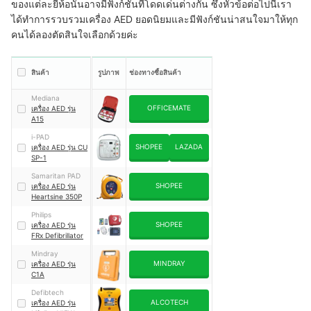
ของแต่ละยี่ห้อนั้นอาจมีฟังก์ชันที่โดดเด่นต่างกัน ซึ่งหัวข้อต่อไปนี้เรา
ได้ทำการรวบรวมเครื่อง AED ยอดนิยมและมีฟังก์ชันน่าสนใจมาให้ทุก
คนได้ลองตัดสินใจเลือกด้วยค่ะ
สินค้า
รูปภาพ
ช่องทางซื้อสินค้า
Mediana
OFFICEMATE
เครื่อง AED รุ่น
A15
i-PAD
SHOPEE
LAZADA
เครื่อง AED รุ่น CU
SP-1
Samaritan PAD
SHOPEE
เครื่อง AED รุ่น
Heartsine 350P
Philips
SHOPEE
เครื่อง AED รุ่น
FRx Defibrillator
Mindray
MINDRAY
เครื่อง AED รุ่น
C1A
Defibtech
ALCOTECH
เครื่อง AED รุ่น