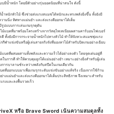
บบมีน้ำหนัก โดยมีตัวอย่างรุ่นยอดนิยมที่น่าสนใจ ดังนี้
ที่น้ำหนักหัวไม้ ซึ่งช่วยส่งแรงสแมชได้หนักและทรงพลังยิ่งขึ้น ทั้งยังมี
มีความนิ่ง ทิศทางแม่นยำ และส่งแรงตีออกมาได้เต็ม
่มีรูปแบบการเล่นเกมรุกดุดัน
 ไม้แบดที่มาพร้อมโครงสร้างจากวัสดุไทเทเนียมผสานคาร์บอนไฟเบอร์
ารตี ทั้งยังมีการกระจายน้ำหนักไปทางหัวไม้ ทำให้จังหวะสแมชพุ่งแรง
กกีฬาแข่งขันหรือผู้เล่นสายจริงจังที่มองหาไม้สำหรับปิดเกมอย่างเฉียบ
ม้แบดที่ผสมผสานทั้งพลังและความเร็วได้อย่างลงตัว โดยจุดเด่นอยู่ที่
ดีดในการตี ทำให้ควบคุมลูกได้แม่นอย่างยำ เหมาะอย่างยิ่งสำหรับผู้เล่น
ละต้องการบาลานซ์ระหว่างพลังกับสปีดในเกมเดียวกัน
บดที่ออกแบบมาเพื่อเกมรุกระดับแข่งขันอย่างแท้จริง เนื่องจากใช้ก้าน
ได้อย่างแม่นยำและส่งแรงตีออกมาได้เต็มประสิทธิภาพ จึงเหมาะสำหรับ
มชแรงและลงพื้นรวดเร็ว
 DriveX หรือ Brave Sword เน้นความสมดุลทั้ง