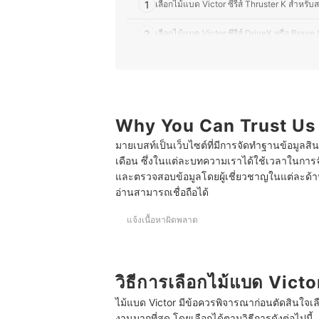
1
เลือกไม้แบด Victor ซีรีส์ Thruster K สำหรับส
2
เลือกไม้แบด Victor ซีรีส์ DriveX หรือ Brav
3
เลือกไม้แบด Victor ซีรีส์ Auraspeed หรือ
4
เลือกไม้แบด Victor ซีรีส์ HyperNano สำหร
5
Why You Can Trust Us
เลือกไม้แบด Victor รุ่น Capsule Collection
มายเบสท์เป็นเว็บไซต์ที่มีการจัดทำฐานข้อมูลสิ
10 ไม้แบด Victor รุ่นไหนดี Victor Badminton
เดือน ซึ่งในแต่ละบทความเราได้ใช้เวลาในการจ
และตรวจสอบข้อมูลโดยผู้เชี่ยวชาญในแต่ละด้าน เ
บทความที่เกี่ยวข้องกับไม้แบด Victor
อ่านสามารถเชื่อถือได้
แจ้งเนื้อหาผิดพลาด
วิธีการเลือกไม้แบด Victo
ไม้แบด Victor มีข้อควรพิจารณาก่อนตัดสินใจเล
งานมากที่สุด โดยเลือกได้ตามวิธีการดังต่อไปนี้