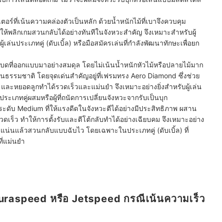
ตอร์ที่เน้นความคล่องตัวเป็นหลัก ด้วยน้ำหนักไม้ที่เบาจึงควบคุม
วยให้พลิกเกมสวนกลับได้อย่างทันทีในจังหวะสำคัญ จึงเหมาะสำหรับผู้
ู้เล่นประเภทคู่ (ดับเบิ้ล) หรือมือสมัครเล่นที่กำลังพัฒนาทักษะเพื่อยก
แบดที่ออกแบบมาอย่างสมดุล โดยไม่เน้นน้ำหนักหัวไม้หรือปลายไม้มาก
็นธรรมชาติ โดยจุดเด่นสำคัญอยู่ที่เฟรมทรง Aero Diamond ซึ่งช่วย
 และหยอดลูกทำได้รวดเร็วและแม่นยำ จึงเหมาะอย่างยิ่งสำหรับผู้เล่น
ะเภทคู่ผสมหรือผู้ที่ถนัดการเปลี่ยนจังหวะจากรับเป็นบุก
้ระดับ Medium ที่ให้แรงดีดในจังหวะตีได้อย่างมีประสิทธิภาพ ผสาน
วดเร็ว ทำให้การตั้งรับและตีโต้กลับทำได้อย่างเฉียบคม จึงเหมาะอย่าง
้งรับแน่นแล้วสวนกลับแบบฉับไว โดยเฉพาะในประเภทคู่ (ดับเบิ้ล) ที่
ี่แม่นยำ
 Auraspeed หรือ Jetspeed กรณีเน้นความเร็ว