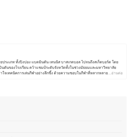
ยประเภท ทั้งปิงปอง แบดมินตัน เทนนิส บาสเกตบอล ไปจนถึงสเก็ตบอร์ด โดย
ินตันของโรงเรียน คว้าแชมป์ระดับจังหวัดทั้งในช่วงมัธยมและมหาวิทยาลัย
าใจเทคนิคการเล่นกีฬาอย่างลึกซึ้ง ด้วยความชอบในกีฬาที่หลากหลาย ทำให้
…อ่านต่อ
ยวกับการฝึกซ้อม การเลือกอุปกรณ์กีฬา และการพัฒนาศักยภาพนักกีฬา ทั้งในระดับ
ในการเรียนรู้เทคนิคจากนักกีฬาระดับโลก และติดตามข่าวสารการแข่งขันกีฬาต่าง
้าวปั้นยังรักการอ่านและการเขียน โดยเริ่มต้นจากการเขียนบทความบนเว็บไซต์
พ จนพัฒนาสู่การเป็นโกสต์ไรท์เตอร์ให้หนังสือด้านการลงทุนและการศึกษา
บ 1 บนแพลตฟอร์มออนไลน์หลายแห่ง
ั้น)