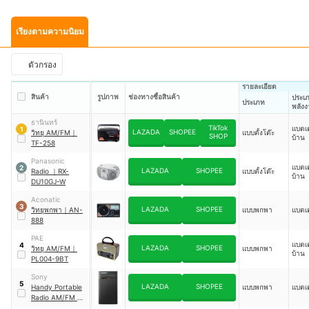
เรียงตามความนิยม
ตัวกรอง
รายละเอียด
สินค้า
รูปภาพ
ช่องทางซื้อสินค้า
ประเ
ประเภท
พลัง
ธานินทร์
TikTok
แบตเ
1
LAZADA
SHOPEE
วิทยุ AM/FM
｜
แบบตั้งโต๊ะ
SHOP
บ้าน
TF-258
Panasonic
แบตเ
2
LAZADA
SHOPEE
Radio
｜
RX-
แบบตั้งโต๊ะ
บ้าน
DU10GJ-W
Aconatic
3
LAZADA
SHOPEE
วิทยุพกพา
｜
AN-
แบบพกพา
แบตเต
888
PAE
แบตเ
4
LAZADA
SHOPEE
วิทยุ AM/FM
｜
แบบพกพา
บ้าน
PL004-9BT
Sony
5
LAZADA
SHOPEE
Handy Portable
แบบพกพา
แบตเต
Radio AM/FM
｜
ICF-P26