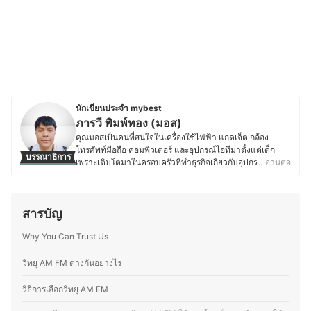
นักเขียนประจำ mybest
ภารวี พิมพ์ทอง (มอส)
คุณมอสเป็นคนที่สนใจในเครื่องใช้ไฟฟ้า แกดเจ็ต กล้อง
โทรศัพท์มือถือ คอมพิวเตอร์ และอุปกรณ์ไอทีมาตั้งแต่เด็ก
บรรณาธิการ
เพราะเติบโตมาในครอบครัวที่ทำธุรกิจเกี่ยวกับอุปกรณ์
…อ่านต่อ
อิเล็กทรอนิกส์ โดยปัจจุบันยังคงติดตามข่าวสารวงการไอที
อย่างต่อเนื่อง ไม่ว่าจะเป็นการเปิดตัวอุปกรณ์ใหม่ เทคโนโลยี
ล่าสุด หรือแนวโน้มของตลาดอุปกรณ์อิเล็กทรอนิกส์ นอกจาก
สารบัญ
การอัปเดตข้อมูลสินค้าไอทีแล้ว คุณมอสยังชื่นชอบงานช่าง
และ DIY โดยมักซ่อมแซมอุปกรณ์อิเล็กทรอนิกส์และเครื่องใช้
Why You Can Trust Us
ไฟฟ้าด้วยตัวเองเป็นประจำ ทำให้มีความเข้าใจเรื่อง
โครงสร้างและฟังก์ชันการทำงานของอุปกรณ์ต่างๆ มากขึ้น
ความชอบนี้ช่วยให้คุณมอสสามารถเปรียบเทียบจุดเด่นจุด
วิทยุ AM FM ต่างกันอย่างไร
ด้อยของสินค้าเทคโนโลยีแต่ละประเภทได้อย่างชัดเจน ทำให้
สนุกกับการแบ่งปันความรู้เกี่ยวกับเทคโนโลยีและอุปกรณ์ไอที
วิธีการเลือกวิทยุ AM FM
ทั้งในแง่ของการเลือกซื้อ อัปเกรด และดูแลรักษา เพื่อให้ผู้อ่าน