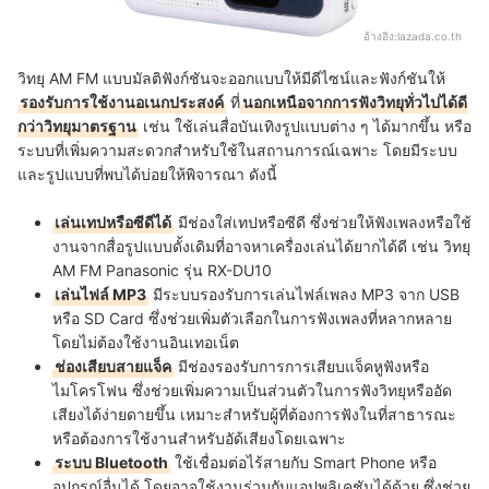
อ้างอิง:
lazada.co.th
วิทยุ AM FM แบบมัลติฟังก์ชันจะออกแบบให้มีดีไซน์และฟังก์ชันให้
รองรับการใช้งานอเนกประสงค์
ที่
นอกเหนือจากการฟังวิทยุทั่วไปได้ดี
กว่าวิทยุมาตรฐาน
เช่น ใช้เล่นสื่อบันเทิงรูปแบบต่าง ๆ ได้มากขึ้น หรือ
ระบบที่เพิ่มความสะดวกสำหรับใช้ในสถานการณ์เฉพาะ โดยมีระบบ
และรูปแบบที่พบได้บ่อยให้พิจารณา ดังนี้
เล่นเทปหรือซีดีได้
มีช่องใส่เทปหรือซีดี ซึ่งช่วยให้ฟังเพลงหรือใช้
งานจากสื่อรูปแบบดั้งเดิมที่อาจหาเครื่องเล่นได้ยากได้ดี เช่น วิทยุ
AM FM Panasonic รุ่น RX-DU10
เล่นไฟล์ MP3
มีระบบรองรับการเล่นไฟล์เพลง MP3 จาก USB
หรือ SD Card ซึ่งช่วยเพิ่มตัวเลือกในการฟังเพลงที่หลากหลาย
โดยไม่ต้องใช้งานอินเทอเน็ต
ช่องเสียบสายแจ็ค
มีช่องรองรับการการเสียบแจ็คหูฟังหรือ
ไมโครโฟน ซึ่งช่วยเพิ่มความเป็นส่วนตัวในการฟังวิทยุหรืออัด
เสียงได้ง่ายดายขึ้น เหมาะสำหรับผู้ที่ต้องการฟังในที่สาธารณะ
หรือต้องการใช้งานสำหรับอัด้เสียงโดยเฉพาะ
ระบบ Bluetooth
ใช้เชื่อมต่อไร้สายกับ Smart Phone หรือ
อุปกรณ์อื่นได้ โดยอาจใช้งานร่วมกับแอปพลิเคชันได้ด้วย ซึ่งช่วย