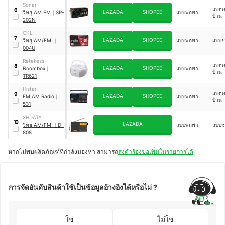
Sonar
แบตเ
6
LAZADA
SHOPEE
วิทยุ AM FM
｜
SP-
แบบพกพา
บ้าน
202N
CKL
7
LAZADA
SHOPEE
วิทยุ AM/FM
｜
แบบพกพา
แบบช
004U
Retekess
แบตเ
8
LAZADA
SHOPEE
Boombox
｜
แบบพกพา
บ้าน
TR621
Histar
แบตเ
9
LAZADA
SHOPEE
FM AM Radio
｜
แบบพกพา
บ้าน
531
XHDATA
10
LAZADA
วิทยุ AM/FM
｜
D-
แบบพกพา
แบบช
808
หากไม่พบผลิตภัณฑ์ที่กำลังมองหา สามารถ
ส่งคำร้องขอเพิ่มในรายการได้
การจัดอันดับสินค้าใช้เป็นข้อมูลอ้างอิงได้หรือไม่ ?
ใช่
ไม่ใช่