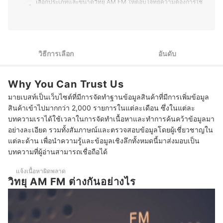
สามารถเลือกอุปกรณ์ที่เหมาะสมกับการใช้งานของตนเองได้
เลือกประเภทและขนาดวิทยุ AM FM ให้ตอบโจทย์ความต้องการใช้
1
อย่างคุ้มค่า
งาน
ประวัติของ ภารวี พิมพ์ทอง (มอส)
2
พิจารณาวิทยุ AM FM จากความยาวเสาอากาศเพื่อการรับคลื่นที่ดี
เลือกดีไซน์สวยงามและสะดวกต่อการใช้งาน เช่น หน้าจอชัด ปุ่มปรับ
3
วิธีการเลือก
อันดับ
ง่าย
4
เลือกวิทยุ AM FM มัลติฟังก์ชัน ถ้าต้องการใช้งานอย่างอเนกประสงค์
Why You Can Trust Us
มายเบสท์เป็นเว็บไซต์ที่มีการจัดทำฐานข้อมูลสินค้าที่มีการเพิ่มข้อมูล
5
เลือกวิทยุ AM FM ที่รองรับระบบพลังงานหลายรูปแบบ
สินค้าเข้าไปมากกว่า 2,000 รายการในแต่ละเดือน ซึ่งในแต่ละ
10 วิทยุ AM FM ยี่ห้อไหนดี ขนาดเล็ก ราคาถูก
บทความเราได้ใช้เวลาในการจัดทำเนื้อหาและทำการค้นคว้าข้อมูลมา
อย่างละเอียด รวมทั้งสัมภาษณ์และตรวจสอบข้อมูลโดยผู้เชี่ยวชาญใน
หากมีคลื่นรบกวน ควรทำอย่างไร
แต่ละด้าน เพื่อนำความรู้และข้อมูลเชิงลึกทั้งหมดนี้มาส่งมอบเป็น
บทความที่ผู้อ่านสามารถเชื่อถือได้
วิทยุ AM/FM หาสถานีไม่เจอ ทำอย่างไร
แจ้งเนื้อหาผิดพลาด
วิทยุ AM FM ต่างกันอย่างไร