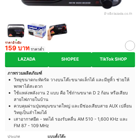
อ้างอิง:
lazada.co.th
ราคาอ้างอิง
159 บาท
ราคาต่ำ
LAZADA
SHOPEE
TikTok SHOP
ภาพรวมผลิตภัณฑ์
วิทยุขนาดกะทัดรัด วางบนโต๊ะขนาดเล็กได้ และมีหูหิ้ว ช่วยให้
พกพาได้สะดวก
ใช้แหล่งพลังงาน 2 แบบ คือ ใช้ถ่านขนาด D 2 ก้อน หรือเสียบ
สายไฟภายในบ้าน
ควบคุมผ่านปุ่มหมุนขนาดใหญ่ และมีช่องเสียบสาย AUX เปลี่ยน
วิทยุเป็นลำโพงได้
เสาอากาศยืด - หดได้ รองรับคลื่น AM 510 - 1,600 KHz และ
FM 87 - 109 MHz
ประเภท
แบบตั้งโต๊ะ