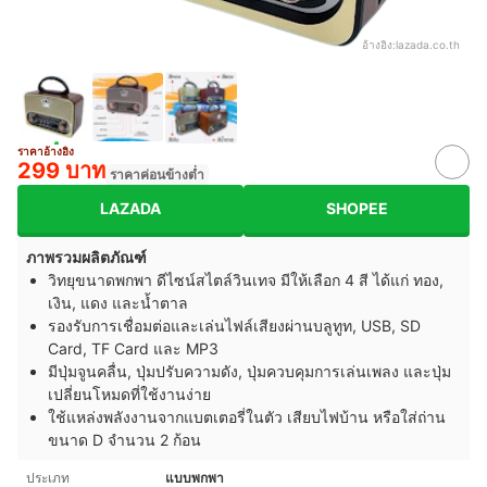
อ้างอิง:
lazada.co.th
ราคาอ้างอิง
299 บาท
ราคาค่อนข้างต่ำ
LAZADA
SHOPEE
ภาพรวมผลิตภัณฑ์
วิทยุขนาดพกพา ดีไซน์สไตล์วินเทจ มีให้เลือก 4 สี ได้แก่ ทอง,
เงิน, แดง และน้ำตาล
รองรับการเชื่อมต่อและเล่นไฟล์เสียงผ่านบลูทูท, USB, SD
Card, TF Card และ MP3
มีปุ่มจูนคลื่น, ปุ่มปรับความดัง, ปุ่มควบคุมการเล่นเพลง และปุ่ม
เปลี่ยนโหมดที่ใช้งานง่าย
ใช้แหล่งพลังงานจากแบตเตอรี่ในตัว เสียบไฟบ้าน หรือใส่ถ่าน
ขนาด D จำนวน 2 ก้อน
ประเภท
แบบพกพา