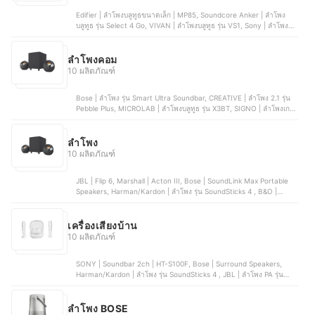
Edifier | ลำโพงบลูทูธขนาดเล็ก | MP85, Soundcore Anker | ลําโพง
บลูทูธ รุ่น Select 4 Go, VIVAN | ลําโพงบลูทูธ รุ่น VS1, Sony | ลำโพงไร้
สายแบบพกพา | SRS-XB100, AIWA | ลำโพงบลูทูธ Snap Mini
Bluetooth Speaker
ลำโพงคอม
10 ผลิตภัณฑ์
Bose | ลำโพง รุ่น Smart Ultra Soundbar, CREATIVE | ลำโพง 2.1 รุ่น
Pebble Plus, MICROLAB | ลำโพงบลูทูธ รุ่น X3BT, SIGNO | ลำโพงเกม
มิ่งซาวน์บาร์ รุ่น SB-612 ESCUBA, Nubwo | ลำโพง รุ่น Laurimus
NS47
ลำโพง
10 ผลิตภัณฑ์
JBL | Flip 6, Marshall | Acton III, Bose | SoundLink Max Portable
Speakers, Harman/Kardon | ลำโพง รุ่น SoundSticks 4 , B&O |
Beosound Explore
เครื่องเสียงบ้าน
10 ผลิตภัณฑ์
SONY | Soundbar 2ch | HT-S100F, Bose | Surround Speakers,
Harman/Kardon | ลำโพง รุ่น SoundSticks 4 , JBL | ลำโพง PA รุ่น
Partybox Encore Essential, Pioneer DJ | ลำโพงมอนิเตอร์ | DM-40D
ลำโพง BOSE