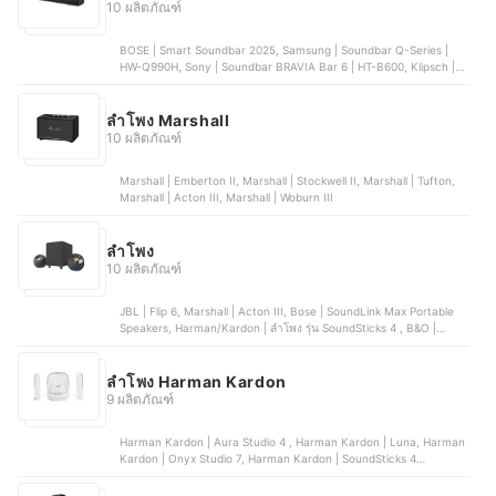
10 ผลิตภัณฑ์
BOSE | Smart Soundbar 2025, Samsung | Soundbar Q-Series |
HW-Q990H, Sony | Soundbar BRAVIA Bar 6 | HT-B600, Klipsch |
Flexus Core 300 Soundbar, LG | SoundBar | SG10TY
ลำโพง Marshall
10 ผลิตภัณฑ์
Marshall | Emberton II, Marshall | Stockwell II, Marshall | Tufton,
Marshall | Acton III, Marshall | Woburn III
ลำโพง
10 ผลิตภัณฑ์
JBL | Flip 6, Marshall | Acton III, Bose | SoundLink Max Portable
Speakers, Harman/Kardon | ลำโพง รุ่น SoundSticks 4 , B&O |
Beosound Explore
ลําโพง Harman Kardon
9 ผลิตภัณฑ์
Harman Kardon | Aura Studio 4 , Harman Kardon | Luna, Harman
Kardon | Onyx Studio 7, Harman Kardon | SoundSticks 4
Bluetooth, Harman Kardon | Onyx Studio 6