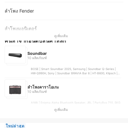
ลําโพง Fender
ลําโพงมอนิเตอร์
ดูเพิ่มเติม
ค้นหาจากอันดับสินค้าหลัก
Soundbar
10 ผลิตภัณฑ์
BOSE | Smart Soundbar 2025, Samsung | Soundbar Q-Series |
HW-Q990H, Sony | Soundbar BRAVIA Bar 6 | HT-B600, Klipsch |
Flexus Core 300 Soundbar, LG | SoundBar | SG10TY
ลําโพงคาราโอเกะ
10 ผลิตภัณฑ์
AIWA | Enigma Alpha Bluetooth Speaker, JBL | PartyBox 710, SKG
| ลำโพงคาราโอเกะ | KG-060, AJ | ลำโพงบลูทูธ รุ่น BOM - 87W,
ดูเพิ่มเติม
Edifier | ลำโพงกลางแจ้งแบบพกพา | PP205
ใหม่ล่าสุด