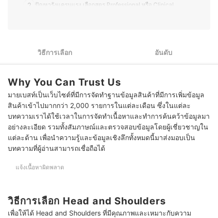
อ่านง่าย เข้าใจได้เร็ว เพื่อช่วยให้ผู้อ่านตัดสินใจเลือกสินค้าที่
2
ปัญหารังแครุนแรง เลือกสูตร Professional หรือ Clinical
เหมาะกับตนเองมากที่สุด อีกทั้งยังชอบติดตามเทรนด์ความ
งาม เทคโนโลยีด้านสุขภาพ และแนวทางการพัฒนา
มีปัญหาเฉพาะด้าน เช่น ผมร่วง ร่วมด้วย แนะนำให้เลือกสูตรเฉพาะ
ผลิตภัณฑ์ใหม่ ๆ ทำให้บทความมีข้อมูลที่ทันสมัยและน่าเชื่อ
3
ทาง
ถืออีกด้วย
ประวัติของ ชลิตา ชำนาญเมือง (เบสท์)
เน้นทำความสะอาดทั่วไป เลือกสูตร Classic Clean หรือ Clean &
วิธีการเลือก
อันดับ
4
Balanced
5
หากชอบความเย็นพิเศษ เลือก Head and Shoulders สูตร Subzero
Why You Can Trust Us
มายเบสท์เป็นเว็บไซต์ที่มีการจัดทำฐานข้อมูลสินค้าที่มีการเพิ่มข้อมูล
ทำความสะอาดและบำรุงในขั้นตอนเดียว เลือกสูตร 2in1 หรือ
6
Supreme Moisture
สินค้าเข้าไปมากกว่า 2,000 รายการในแต่ละเดือน ซึ่งในแต่ละ
บทความเราได้ใช้เวลาในการจัดทำเนื้อหาและทำการค้นคว้าข้อมูลมา
10 Head and Shoulders สูตรไหนดี ขจัดรังแค ผมร่วง
อย่างละเอียด รวมทั้งสัมภาษณ์และตรวจสอบข้อมูลโดยผู้เชี่ยวชาญใน
แต่ละด้าน เพื่อนำความรู้และข้อมูลเชิงลึกทั้งหมดนี้มาส่งมอบเป็น
บทความที่ผู้อ่านสามารถเชื่อถือได้
แจ้งเนื้อหาผิดพลาด
วิธีการเลือก Head and Shoulders
เพื่อให้ได้ Head and Shoulders ที่มีคุณภาพและเหมาะกับความ