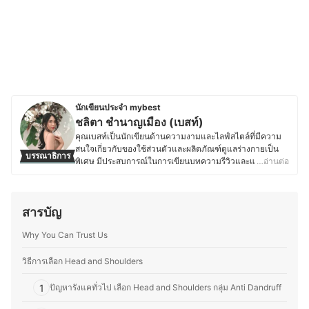
นักเขียนประจำ mybest
ชลิตา ชำนาญเมือง (เบสท์)
คุณเบสท์เป็นนักเขียนด้านความงามและไลฟ์สไตล์ที่มีความ
สนใจเกี่ยวกับของใช้ส่วนตัวและผลิตภัณฑ์ดูแลร่างกายเป็น
บรรณาธิการ
พิเศษ มีประสบการณ์ในการเขียนบทความรีวิวและแปลคอน
…อ่านต่อ
เทนต์ภาษาอังกฤษ-ไทย ให้กับเว็บไซต์ต่างประเทศ ทำให้คุ้น
เคยกับการสืบค้นข้อมูลและการเลือกใช้ผลิตภัณฑ์ที่เหมาะสม
กับผู้บริโภค ด้วยความสนใจด้านสุขภาพและการดูแลตัวเอง
สารบัญ
คุณเบสท์จึงให้ความสำคัญกับการเลือกใช้สกินแคร์ เครื่อง
สำอาง ผลิตภัณฑ์ดูแลเส้นผม ของใช้ในชีวิตประจำวัน รวมถึง
Why You Can Trust Us
อุปกรณ์ที่ช่วยเสริมสุขอนามัย ไม่ว่าจะเป็นแปรงสีฟันไฟฟ้า
เครื่องโกนขน โลชั่นบำรุงผิว หรือผลิตภัณฑ์สำหรับทำความ
สะอาดร่างกายต่าง ๆ โดยมักจะศึกษาส่วนผสมและคุณสมบัติ
วิธีการเลือก Head and Shoulders
ของผลิตภัณฑ์อย่างละเอียด เพื่อให้มั่นใจว่าผลิตภัณฑ์ที่เลือก
ใช้มีคุณภาพและปลอดภัย จากประสบการณ์ที่ผ่านมาทำให้
1
ปัญหารังแคทั่วไป เลือก Head and Shoulders กลุ่ม Anti Dandruff
คุณเบสท์มีความสามารถในการถ่ายทอดข้อมูลที่ซับซ้อนให้