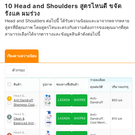
10 Head and Shoulders สูตรไหนดี ขจัด
รังแค ผมร่วง
Head and Shoulders ต่อไปนี้ ได้รับความนิยมและมาจากหลากหลาย
สูตรที่มีคุณภาพ โดยสูตรไหนจะตรงกับความต้องการของคุณมากที่สุด
สามารถเลือกได้จากตารางและข้อมูลสินค้าดังต่อไปนี้
เรียงตามความนิยม
ตัวกรอง
รายละเอียด
สินค้า
รูปภาพ
ช่องทางซื้อสินค้า
คุณสมบัติ
ปริมาณบรรจุ
Head &
Anti-
1
LAZADA
SHOPEE
Shoulders
Anti Dandruff
850 มล.
Dandruff
Shampoo Cool
Menthol
Head &
Anti-
2
LAZADA
SHOPEE
Shoulders
Clean &
Dandruff、
610 มล.
Cool Menthol
Balanced Anti
/ Refreshing
Dandruff
Shampoo
Head &
Anti-