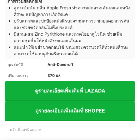
ภาพรวมผลิตภัณฑ์
สูตรเข้มข้น กลิ่น Apple Fresh
ทำความสะอาดเส้นผมและหนัง
ศีรษะ ลดปัญหาการเกิดรังแค
ปรับสภาพและปกป้องหนังศีรษะจากมลภาวะ ช่วยลดอาการคัน
และช่วยขจัดกลิ่นไม่พึงประสงค์
มีส่วนผสม Zinc Pyrithione และกรดไฮยาลูโรนิค ช่วยเพิ่ม
ความชุ่มชื้นให้หนังศีรษะและเส้นผม
แนะนำให้เขย่าขวดก่อนใช้ ขณะสระควรนวดให้ทั่วหนังศีรษะ
สามารถใช้ควบคู่กับครีมนวดผมได้
คุณสมบัติ
Anti-Dandruff
ปริมาณบรรจุ
370 มล.
ดูรายละเอียดเพิ่มเติมที่ LAZADA
ดูรายละเอียดเพิ่มเติมที่ SHOPEE
แจ้งเนื้อหาผิดพลาด