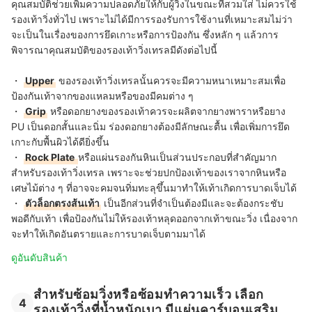
คุณสมบัติช่วยเพิ่มความปลอดภัยให้กับผู้วิ่งในขณะที่สวมใส่ ไม่ควรใช้
รองเท้าวิ่งทั่วไป เพราะไม่ได้มีการรองรับการใช้งานที่เหมาะสมไม่ว่า
จะเป็นในเรื่องของการยึดเกาะหรือการป้องกัน ซึ่งหลัก ๆ แล้วการ
พิจารณาคุณสมบัติของรองเท้าวิ่งเทรลมีดังต่อไปนี้
・
Upper
ของรองเท้าวิ่งเทรลนั้นควรจะมีความหนาเหมาะสมเพื่อ
ป้องกันเท้าจากของแหลมหรือของมีคมต่าง ๆ
・
Grip
หรือดอกยางของรองเท้าควรจะผลิตจากยางพาราหรือยาง
PU เป็นดอกสั้นและนิ่ม ร่องดอกยางต้องมีลักษณะตื้น เพื่อเพิ่มการยึด
เกาะกับพื้นผิวได้ดียิ่งขึ้น
・
Rock Plate
หรือแผ่นรองกันหินเป็นส่วนประกอบที่สำคัญมาก
สำหรับรองเท้าวิ่งเทรล เพราะจะช่วยปกป้องเท้าของเราจากหินหรือ
เศษไม้ต่าง ๆ ที่อาจจะคมจนทิ่มทะลุขึ้นมาทำให้เท้าเกิดการบาดเจ็บได้
・
ตัวล็อกตรงส้นเท้า
เป็นอีกส่วนที่จำเป็นต้องมีและจะต้องกระชับ
พอดีกับเท้า เพื่อป้องกันไม่ให้รองเท้าหลุดออกจากเท้าขณะวิ่ง เนื่องจาก
จะทำให้เกิดอันตรายและการบาดเจ็บตามมาได้
ดูอันดับสินค้า
สำหรับซ้อมวิ่งหรือซ้อมทำความเร็ว เลือก
4
รองเท้าวิ่งที่น้ำหนักเบา มีแผ่นคาร์บอนเสริม