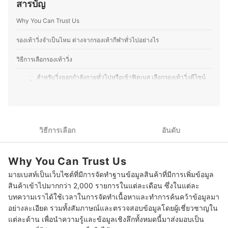
สารบัญ
เทม กลายเป็นความสนุกและเป็นสิ่งที่คุณวิวทำอย่างต่อเนื่อง
นอกจากการอัปเดตเทรนด์แฟชั่นแล้ว คุณวิวยังสนุกกับการ
Why You Can Trust Us
แบ่งปันข้อมูลเกี่ยวกับสินค้าแบรนด์เนม ไม่ว่าจะเป็นไอเทมที่
ควรค่าแก่การสะสม วิธีเลือกซื้อให้เหมาะกับสไตล์ และแนว
โน้มตลาดของสินค้าแต่ละแบรนด์ เพื่อช่วยให้ผู้อ่านสามารถ
รองเท้าวิ่งจําเป็นไหม ต่างจากรองเท้ากีฬาทั่วไปอย่างไร
ตัดสินใจเลือกซื้อได้อย่างมั่นใจ
ประวัติของ วชิรญาณ์ บุญวัฒน์วิชัย (วิว)
วิธีการเลือกรองเท้าวิ่ง
สำหรับวิ่งออกกำลังกายทั่วไปหรือเข้าฟิตเนส เลือกรองเท้าวิ่งดีไซน์
1
ปกติ เน้นสวมใส่สบาย
2
สำหรับนักวิ่งแข่งขัน มาราธอน เลือกรองเท้าวิ่งที่เน้นทำความเร็ว
สำหรับนักวิ่งเทรล เลือกรองเท้าวิ่งที่ Upper หนา ยึดเกาะดีและมีแผ่น
3
วิธีการเลือก
อันดับ
รองกันหิน
สำหรับซ้อมวิ่งหรือซ้อมทำความเร็ว เลือกรองเท้าวิ่งที่น้ำหนักเบา มี
4
Why You Can Trust Us
แผ่นคาร์บอนเสริม
มายเบสท์เป็นเว็บไซต์ที่มีการจัดทำฐานข้อมูลสินค้าที่มีการเพิ่มข้อมูล
10 รองเท้าวิ่ง แนะนำ วิ่งออกกำลัง มาราธอน
สินค้าเข้าไปมากกว่า 2,000 รายการในแต่ละเดือน ซึ่งในแต่ละ
บทความเราได้ใช้เวลาในการจัดทำเนื้อหาและทำการค้นคว้าข้อมูลมา
วิธีวัดไซซ์รองเท้าวิ่งให้พอดี
อย่างละเอียด รวมทั้งสัมภาษณ์และตรวจสอบข้อมูลโดยผู้เชี่ยวชาญใน
แต่ละด้าน เพื่อนำความรู้และข้อมูลเชิงลึกทั้งหมดนี้มาส่งมอบเป็น
เคล็ดลับการดูแลรักษารองเท้าวิ่ง