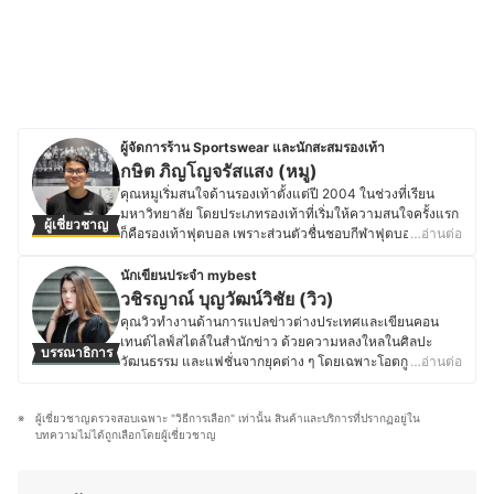
ผู้จัดการร้าน Sportswear และนักสะสมรองเท้า
กษิต ภิญโญจรัสแสง (หมู)
คุณหมูเริ่มสนใจด้านรองเท้าตั้งแต่ปี 2004 ในช่วงที่เรียน
มหาวิทยาลัย โดยประเภทรองเท้าที่เริ่มให้ความสนใจครั้งแรก
ผู้เชี่ยวชาญ
ก็คือรองเท้าฟุตบอล เพราะส่วนตัวชื่นชอบกีฬาฟุตบอลและเล่น
…อ่านต่อ
ฟุตบอลเป็นงานอดิเรกอยู่แล้ว จึงได้เริ่มสะสมรองเท้าฟุตบอล
มาเรื่อย ๆ พร้อมค้นคว้าข้อมูลเรื่องวัสดุและเทคโนโลยีต่าง ๆ
นักเขียนประจำ mybest
ตั้งแต่นั้นเป็นต้นมา จนในช่วงปี 2010 ที่คุณหมูเริ่มหันมา
วชิรญาณ์ บุญวัฒน์วิชัย (วิว)
สนใจรองเท้า Sneakers ด้วย จึงเริ่มเสาะหาและสะสมรองเท้า
คุณวิวทำงานด้านการแปลข่าวต่างประเทศและเขียนคอน
มานานกว่า 10 ปี ไม่ว่าจะเป็นรองเท้าผ้าใบทั่วไป รองเท้าวิ่ง
เทนต์ไลฟ์สไตล์ในสำนักข่าว ด้วยความหลงใหลในศิลปะ
บรรณาธิการ
รองเท้าฟิตเนส และอื่น ๆ อีกมากมาย รวมทั้งได้เข้าสู่วงการ
วัฒนธรรม และแฟชั่นจากยุคต่าง ๆ โดยเฉพาะโอตกูตูร์ ทำให้
…อ่านต่อ
Sportswear และรองเท้ากีฬาอย่างจริงจังด้วยการทำงานที่
คุณวิวติดตามเทรนด์การแต่งตัวและสินค้าแบรนด์เนมอย่าง
แบรนด์ NIKE ทำให้คุณหมูมีความเชี่ยวชาญในด้านรองเท้า
ใกล้ชิด โดยให้ความสนใจเป็นพิเศษในเรื่องของกระเป๋า เครื่อง
กีฬาแทบทุกประเภท ปัจจุบันคุณหมูเป็นผู้จัดการร้าน
ผู้เชี่ยวชาญตรวจสอบเฉพาะ "วิธีการเลือก" เท่านั้น สินค้าและบริการที่ปรากฏอยู่ใน
ประดับ และเสื้อผ้าแบรนด์เนม ไม่เพียงเพราะความสวยงาม
Sportswear แบรนด์ Puma สาขา Siam Center,
บทความไม่ได้ถูกเลือกโดยผู้เชี่ยวชาญ
และเอกลักษณ์ของแต่ละแบรนด์ แต่ยังมองว่าสินค้าเหล่านี้
Centralworld, Emporium รวมทั้งยังเป็น Product Trainer
เป็นการลงทุนที่คุ้มค่า ซึ่งการได้ศึกษารีวิวสินค้าแบรนด์ดัง
ของบริษัทอีกด้วย
รวมถึงการเปรียบเทียบดีไซน์ วัสดุ และความนิยมของแต่ละไอ
ประวัติของ กษิต ภิญโญจรัสแสง (หมู)