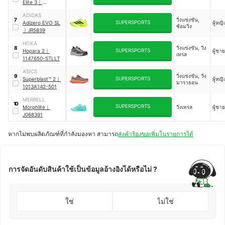
Elite 3
｜
31206002
ADIDAS
วิ่งแข่งขัน,
7
SUPERSPORTS
Adizero EVO SL
ผู้หญิ
ซ้อมวิ่ง
｜
JR5839
HOKA
วิ่งแข่งขัน, วิ่ง
8
SUPERSPORTS
Hopara 2
｜
ผู้ชาย
เทรล
1147650-STLLT
ASICS
วิ่งแข่งขัน, วิ่ง
9
SUPERSPORTS
Superblast™ 2
｜
ผู้หญิ
มาราธอน
1013A142-501
MERRELL
10
SUPERSPORTS
Morphlite
｜
วิ่งเทรล
ผู้ชาย
J068391
หากไม่พบผลิตภัณฑ์ที่กำลังมองหา สามารถ
ส่งคำร้องขอเพิ่มในรายการได้
การจัดอันดับสินค้าใช้เป็นข้อมูลอ้างอิงได้หรือไม่ ?
ใช่
ไม่ใช่