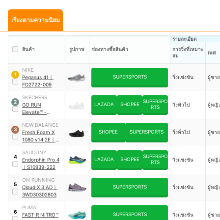
เรียงตามความนิยม
รายละเอียด
สินค้า
รูปภาพ
ช่องทางซื้อสินค้า
การวิ่งที่เหมาะ
เพศ
สม
NIKE
1
SUPERSPORTS
Pegasus 41
｜
วิ่งแข่งขัน
ผู้ชาย
FD2722-009
SKECHERS
SUPERSPO
2
LAZADA
SHOPEE
GO RUN
วิ่งทั่วไป
ผู้หญิ
RTS
Elevate™ -
Cadena
｜
NEW BALANCE
129010-WSL
3
SHOPEE
SUPERSPORTS
Fresh Foam X
วิ่งทั่วไป
ผู้ชาย
1080 v14 2E
｜
M1080K14
SAUCONY
SUPERSPO
4
LAZADA
SHOPEE
Endorphin Pro 4
วิ่งแข่งขัน
ผู้หญิ
RTS
｜
S10939-222
ON RUNNING
5
SUPERSPORTS
Cloud X 3 AD
｜
วิ่งแข่งขัน
ผู้หญิ
3WD30302803
PUMA
6
SUPERSPORTS
FAST-R NITRO™
วิ่งแข่งขัน
ผู้ชาย