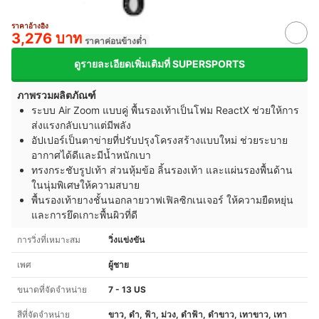
ราคาอ้างอิง
3,276 บาท
ราคาค่อนข้างต่ำ
ดูรายละเอียดเพิ่มเติมที่ SUPERSPORTS
ภาพรวมผลิตภัณฑ์
ระบบ Air Zoom แบบคู่ พื้นรองเท้าเป็นโฟม ReactX ช่วยให้การ
ส่งแรงกลับเบาแต่มีพลัง
อัปเปอร์เป็นตาข่ายที่ปรับปรุงโครงสร้างแบบใหม่ ช่วยระบาย
อากาศได้ดีและมีน้ำหนักเบา
ทรงกระชับรูปเท้า ส่วนหุ้มข้อ ลิ้นรองเท้า และแผ่นรองพื้นด้าน
ในนุ่มพิเศษให้ความสบาย
พื้นรองเท้ายางชั้นนอกลายวาฟเฟิลซิกเนเจอร์ ให้ความยืดหยุ่น
และการยึดเกาะพื้นผิวที่ดี
การวิ่งที่เหมาะสม
วิ่งแข่งขัน
เพศ
ผู้ชาย
ขนาดที่จัดจำหน่าย
7 - 13 US
สีที่จัดจำหน่าย
ขาว, ดำ, ฟ้า, ม่วง, ดำฟ้า, ดำขาว, เทาขาว, เทา