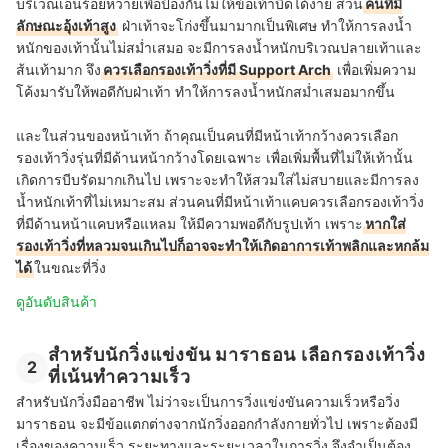
บริเวณเอ็นร้อยหวายเพื่อป้องกันไม่ให้ข้อเท้าบิดได้ง่าย ส่วน
คนที่มี
ลักษณะอุ้งเท้าสูง
ฝ่าเท้าจะโก่งขึ้นมามากเป็นพิเศษ ทำให้การลงน้ำ
หนักของเท้านั้นไม่สม่ำเสมอ จะมีการลงน้ำหนักบริเวณปลายเท้าและ
ส้นเท้ามาก จึง
ควรเลือกรองเท้าวิ่งที่มี Support Arch
เพื่อเพิ่มความ
โค้งมารับให้พอดีกับฝ่าเท้า ทำให้การลงน้ำหนักสม่ำเสมอมากขึ้น
และในส่วนของหน้าเท้า ถ้าคุณเป็นคนที่มีหน้าเท้ากว้างควรเลือก
รองเท้าวิ่งรุ่นที่มีด้านหน้ากว้างโดยเฉพาะ เพื่อเพิ่มพื้นที่ไม่ให้เท้านั้น
เกิดการบีบรัดมากเกินไป เพราะจะทำให้สวมใส่ไม่สบายและมีการลง
น้ำหนักเท้าที่ไม่เหมาะสม ส่วนคนที่มีหน้าเท้าแคบควรเลือกรองเท้าวิ่ง
ที่มีด้านหน้าแคบหรือแหลม ให้มีความพอดีกับรูปเท้า เพราะ
หากใส่
รองเท้าวิ่งที่หลวมจนเกินไปก็อาจจะทำให้เกิดอาการเท้าพลิกและหกล้ม
ได้
ในขณะที่วิ่ง
ดูอันดับสินค้า
สำหรับนักวิ่งแข่งขัน มาราธอน เลือกรองเท้าวิ่ง
2
ที่เน้นทำความเร็ว
สำหรับนักวิ่งมืออาชีพ ไม่ว่าจะเป็นการวิ่งแข่งขันความเร็วหรือวิ่ง
มาราธอน จะมีข้อแตกต่างจากนักวิ่งออกกำลังกายทั่วไป เพราะต้องมี
เรื่องของความเร็ว ระยะทางและระยะเวลาในการวิ่ง จึงจำเป็นต้อง