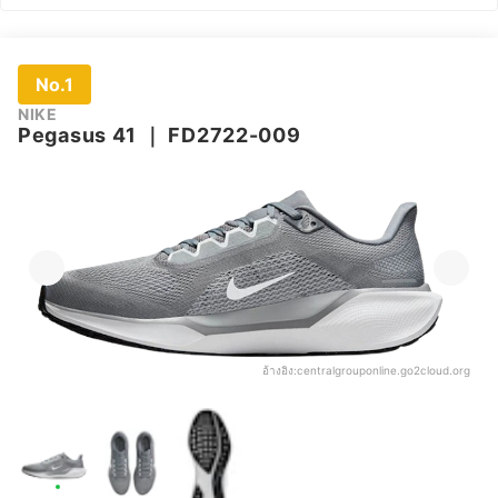
No.1
NIKE
Pegasus 41
｜
FD2722-009
อ้างอิง:
centralgrouponline.go2cloud.org