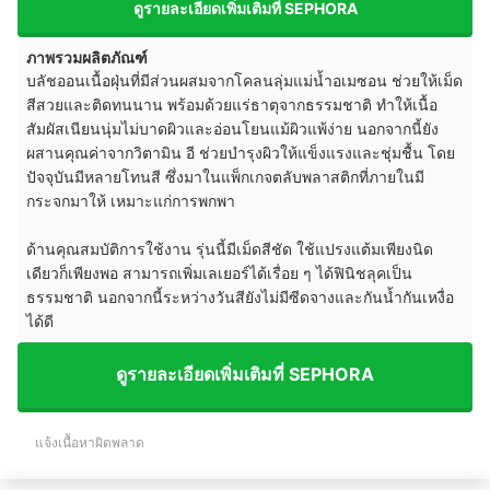
ดูรายละเอียดเพิ่มเติมที่ SEPHORA
ภาพรวมผลิตภัณฑ์
บลัชออนเนื้อฝุ่นที่มีส่วนผสมจากโคลนลุ่มแม่น้ำอเมซอน ช่วยให้เม็ด
สีสวยและติดทนนาน พร้อมด้วยแร่ธาตุจากธรรมชาติ ทำให้เนื้อ
สัมผัสเนียนนุ่มไม่บาดผิวและอ่อนโยนแม้ผิวแพ้ง่าย นอกจากนี้ยัง
ผสานคุณค่าจากวิตามิน อี ช่วยบำรุงผิวให้แข็งแรงและชุ่มชื้น โดย
ปัจจุบันมีหลายโทนสี ซึ่งมาในแพ็กเกจตลับพลาสติกที่ภายในมี
กระจกมาให้ เหมาะแก่การพกพา
ด้านคุณสมบัติการใช้งาน รุ่นนี้มีเม็ดสีชัด ใช้แปรงแต้มเพียงนิด
เดียวก็เพียงพอ สามารถเพิ่มเลเยอร์ได้เรื่อย ๆ ได้ฟินิชลุคเป็น
ธรรมชาติ นอกจากนี้ระหว่างวันสียังไม่มีซีดจางและกันน้ำกันเหงื่อ
ได้ดี
ดูรายละเอียดเพิ่มเติมที่ SEPHORA
แจ้งเนื้อหาผิดพลาด