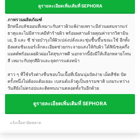
ดูรายละเอียดเพิ่มเติมที่ SEPHORA
ภาพรวมผลิตภัณฑ์
อีกหนึ่งบลัชออนที่เหมาะกับสาวผิวแพ้ง่ายเพราะมีส่วนผสมจากแร่
ธาตุและไม่มีสารเคมีทำร้ายผิว พร้อมผสานด้วยคุณค่าจากวิตามิน
เอ, อี และ ซี ช่วยบำรุงให้ผิวเปล่งปลั่งและชุ่มชื้นขึ้นขณะใช้ อีกทั้ง
ยังผสมชิมเมอร์เล็กละเอียดช่วยกระจายแสงให้กับผิว ได้ฟินิชลุคกึ่ง
แมตต์พร้อมเผยผิวผ่องใสสุขภาพดี นอกจากนี้ยังมีให้เลือกหลายโทน
สี เหมาะกับทุกสีผิวและลุคการแต่งหน้า
สาว ๆ ที่ใช้จริงต่างชื่นชอบในเนื้อที่เนียนนุ่มปัดง่าย เม็ดสีชัด ปัด
ครั้งหนึ่งไม่ต้องแต้มเยอะ เบลนด์แล้วดูเป็นธรรมชาติ แถมระหว่าง
วันสียังไม่ดรอปและติดทนนานตลอดทั้งวันอีกด้วย
ดูรายละเอียดเพิ่มเติมที่ SEPHORA
แจ้งเนื้อหาผิดพลาด