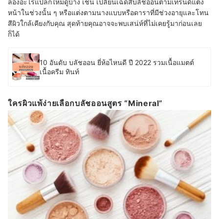
ลองอะไรแปลกใหม่ดูบ้าง เช่น เปลี่ยนเฉดสีบลัชออนตามเทรนด์แต่ง
หน้าในช่วงนั้น ๆ หรือแต่งตามนางแบบหรือดาราที่มีช่วงอายุและโทน
สีผิวใกล้เคียงกับคุณ สุดท้ายคุณอาจจะพบเสน่ห์ที่ไม่เคยรู้มาก่อนเลย
ก็ได้
10 อันดับ บลัชออน ยี่ห้อไหนดี ปี 2022 รวมเนื้อแมตต์
เนื้อครีม ทินท์
ใครผิวแพ้ง่ายเลือกบลัชออนสูตร “Mineral”