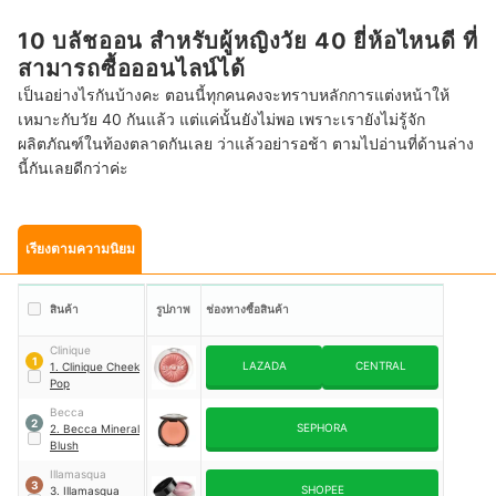
10 บลัชออน สำหรับผู้หญิงวัย 40 ยี่ห้อไหนดี ที่
สามารถซื้อออนไลน์ได้
เป็นอย่างไรกันบ้างคะ ตอนนี้ทุกคนคงจะทราบหลักการแต่งหน้าให้
เหมาะกับวัย 40 กันแล้ว แต่แค่นั้นยังไม่พอ เพราะเรายังไม่รู้จัก
ผลิตภัณฑ์ในท้องตลาดกันเลย ว่าแล้วอย่ารอช้า ตามไปอ่านที่ด้านล่าง
นี้กันเลยดีกว่าค่ะ
เรียงตามความนิยม
สินค้า
รูปภาพ
ช่องทางซื้อสินค้า
Clinique
1
LAZADA
CENTRAL
1. Clinique Cheek
Pop
Becca
2
SEPHORA
2. Becca Mineral
Blush
Illamasqua
3
SHOPEE
3. Illamasqua