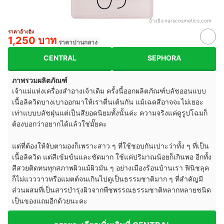
อ้างอิง:
narscosmetics.com
ราคาอ้างอิง
1,250 บาท
ราคาปานกลาง
CENTRAL
SEPHORA
ภาพรวมผลิตภัณฑ์
เจ้าแม่แห่งเครื่องสำอางเจ้าเดิม ครั้งนี้ออกผลิตภัณฑ์บลัชออนแบบ
เนื้อลิควิดบางเบาออกมาให้เราตื่นเต้นกัน แม้เฉดสีอาจจะไม่เยอะ
เท่าแบบบลัชฝุ่นแต่เป็นสียอดนิยมทั้งนั้นค่ะ ความจริงแค่ดูรูปโฉมก็
ต้องบอกว่าอยากได้แล้วใช่มั๊ยคะ
แต่ที่ต้องให้จับตามองก็เพราะสาว ๆ ที่ใช้ชอบกันเปาะว่าทั้ง ๆ ที่เป็น
เนื้อลิควิด แต่สีเข้มข้นและชัดมาก ใช้แค่ปริมาณน้อยก็เกินพอ อีกทั้ง
สีสวยติดทนทุกสภาพผิวแม้ผิวมัน ๆ อย่างเมืองร้อนบ้านเรา ฟินิชลุค
ก็ไม่แวววาวหรือแมตต์จนเกินไปดูเป็นธรรมชาติมาก ๆ ที่สำคัญมี
ส่วนผสมที่เป็นสารบำรุงผิวจากพืชพรรณธรรมชาติหลากหลายชนิด
เป็นของแถมอีกด้วยนะคะ