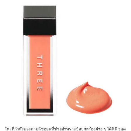
ใครที่กำลังมองหาบลัชออนที่ช่วยอำพรางข้อบกพร่องต่าง ๆ ได้ฟินิชลุค