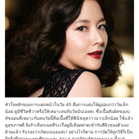
หัวใจหลักของการแต่งหน้าในวัย 40 คือการแต่งให้ดูอ่อนกว่าวัยเล็ก
น้อย ดูมีชีวิตชีวาหรือให้เหมาะสมกับวัยนั่นเองค่ะ ซึ่งเนื้อสัมผัสของบ
ลัชออนที่เหมาะกับคนวัยนี้คือเนื้อที่ให้ฟินิชลุควาวแววเล็กน้อย ใช้แล้ว
ดูสุขภาพดี ยิ่งถ้าเลือกเฉดสีระเรื่อดูมีเลือดฝาดเข้ากับสีผิวของตัวเอง
ด้วยแล้ว รับรองว่าเกิดแน่นอนค่ะ! อย่างไรก็ตาม การปัดให้ถูกวิธีก็เป็น
อีกสิ่งที่อย่าละเลยเชียวนะคะ สาว ๆ ควรปัดบลัชออนบาง ๆ ตั้งแต่