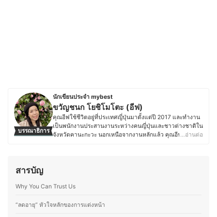
นักเขียนประจำ mybest
ขวัญชนก โยชิโมโตะ (อีฟ)
คุณอีฟใช้ชีวิตอยู่ที่ประเทศญี่ปุ่นมาตั้งแต่ปี 2017 และทำงาน
เป็นพนักงานประสานงานระหว่างคนญี่ปุ่นและชาวต่างชาติใน
บรรณาธิการ
จังหวัดคานะกะวะ นอกเหนือจากงานหลักแล้ว คุณอีฟยัง
…อ่านต่อ
ทำงานเป็นล่ามฟรีแลนซ์และมีความสนใจในเรื่องเครื่อง
สำอางและสกินแคร์ โดยชอบติดตามเทรนด์ความงามทั้งจาก
แบรนด์ญี่ปุ่นและอื่น ๆ ทดลองผลิตภัณฑ์ และอ่านรีวิวเกี่ยวกับ
สารบัญ
เครื่องสำอางและสกินแคร์อยู่เสมอ นอกจากนี้ ยังมี
ประสบการณ์แต่งหน้าสำหรับงานต่าง ๆ ทั้งในไทยและญี่ปุ่น
Why You Can Trust Us
ไม่ว่าจะเป็นแต่งหน้าเจ้าสาว แต่งหน้ารับปริญญา หรือแต่ง
หน้าออกงาน ทำให้คุณอีฟเข้าใจการเลือกใช้ผลิตภัณฑ์ให้
เหมาะกับสภาพผิวและโอกาสต่าง ๆ ซึ่งนอกจากด้านความ
“ลดอายุ” หัวใจหลักของการแต่งหน้า
งามแล้ว คุณอีฟยังรักการทำอาหาร โดยเฉพาะการคิดค้นสูตร