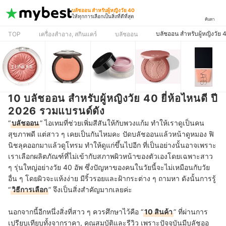
บลัชออน สำหรับผู้หญิงวัย 40
ให้ทุกการเลือกเป็นสิ่งที่ดีที่สุด
ค้นหา
บลัชออน สำหรับผู้หญิงวัย 
TOP
เครื่องสำอาง, สกินแคร์
บลัชออน
10 บลัชออน สำหรับผู้หญิงวัย 40 ยี่ห้อไหนดี ปี
2026 รวมแบรนด์ดัง
“
บลัชออน
” ไอเทมที่ช่วยเพิ่มสีสันให้กับพวงแก้ม ทำให้เราดูเป็นคน
สุขภาพดี แต่สาว ๆ เคยเป็นกันไหมคะ ปัดบลัชออนแล้วหน้าดูหมอง ฟิ
นิชลุคออกมาแล้วดูโทรม ทำให้ดูแก่ขึ้นไปอีก ที่เป็นอย่างนั้นอาจเพราะ
เราเลือกผลิตภัณฑ์ที่ไม่เข้ากับสภาพผิวหน้าของตัวเองโดยเฉพาะสาว
ๆ รุ่นใหญ่อย่างวัย 40 อัพ ซึ่งปัญหาของคนในวัยนี้จะไม่เหมือนกับวัย
อื่น ๆ โดยผิวจะแห้งง่าย มีริ้วรอยและฝ้ากระต่าง ๆ ถามหา ดังนั้นการรู้
“
วิธีการเลือก
” จึงเป็นสิ่งสำคัญมากเลยค่ะ
นอกจากนี้อีกหนึ่งสิ่งที่สาว ๆ ควรศึกษาไว้คือ “
10 สินค้า
” ที่ผ่านการ
เปรียบเทียบทั้งจากราคา, คุณสมบัติและรีวิว เพราะปัจจุบันมีบลัชออ