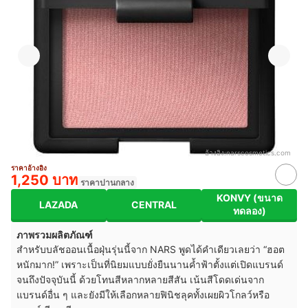
อ้างอิง:
narscosmetics.com
ราคาอ้างอิง
1,250 บาท
ราคาปานกลาง
KONVY (ขนาด
LAZADA
CENTRAL
ทดลอง)
ภาพรวมผลิตภัณฑ์
สำหรับบลัชออนเนื้อฝุ่นรุ่นนี้จาก NARS พูดได้คำเดียวเลยว่า “ฮอต
หนักมาก!” เพราะเป็นที่นิยมแบบยั่งยืนนานค้ำฟ้าตั้งแต่เปิดแบรนด์
จนถึงปัจจุบันนี้ ด้วยโทนสีหลากหลายสีสัน เน้นสีโดดเด่นจาก
แบรนด์อื่น ๆ และยังมีให้เลือกหลายฟินิชลุคทั้งเผยผิวโกลว์หรือ