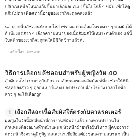
บริเวณเหนือโหนกแก้มขึ้นมาเล็กน้อยทแยงขึ้นไปใกล้ ๆ ขมับ เพื่อให้ดู
แก้มไม่ตก เพียงเท่านี้อายุของเราก็จะดูลดลงแล้ว
นอกจากนี้บลัชออนยังช่วยให้อำพรางความเสื่อมโทรมต่าง ๆ ของผิวได้
ดี เพียงแค่สาว ๆ เลือกความหนาของเนื้อสัมผัสให้เหมาะกับตัวเอง แค่นี้
ใบหน้าของเราก็จะดูสดใสมีชีวิตชีวาแล้วค่ะ
แจ้งเนื้อหาผิดพลาด
วิธีการเลือกบลัชออนสำหรับผู้หญิงวัย 40
ลำดับต่อไป เรามาดูกันดีกว่าว่าลักษณะของผลิตภัณฑ์ที่จะช่วยให้ฟินิ
ชลุคของสาว ๆ ดูอ่อนเยาว์และเปล่งประกายมีอะไรบ้าง เวลาไปซื้อ
สาว ๆ จะได้เลือกถูก
เลือกสีและเนื้อสัมผัสให้ตรงกับคาแรคเตอร์
1
ผู้หญิงในวัยนี้มักมีหน้าที่การงานที่มั่นคงแล้ว บางท่านทำงานใน
ตำแหน่งที่สูงอย่างหัวหน้าแผนก หัวหน้าฝ่ายหรือผู้บริหาร มู๊ดของการ
แต่งหน้าจึงควรดูมีภูมิฐานและน่าเชื่อถือแต่ยังซ่อนความสบาย ๆ เป็น