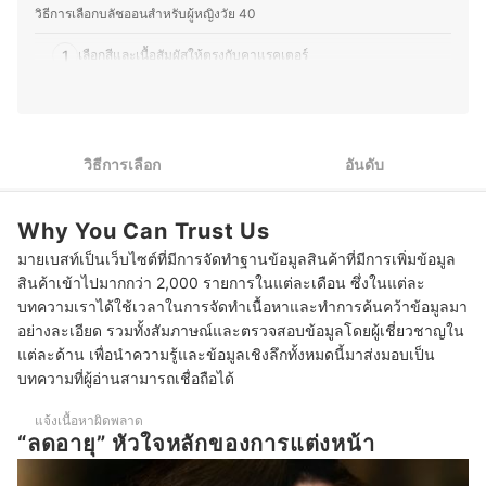
ใหม่ ๆ ที่ผสมผสานระหว่างอาหารไทยและญี่ปุ่น รวมถึงสอนทำ
วิธีการเลือกบลัชออนสำหรับผู้หญิงวัย 40
อาหารไทยให้กับคนญี่ปุ่นเป็นครั้งคราว จึงชอบทดลองวัตถุดิบ
ที่หาได้ในญี่ปุ่น และปรับรสชาติให้เข้ากับวัฒนธรรมการกิน
1
เลือกสีและเนื้อสัมผัสให้ตรงกับคาแรคเตอร์
ของที่นี่ อีกทั้งยังสนุกกับการแบ่งปันเรื่องราวเกี่ยวกับความงาม
และอาหาร ไม่ว่าจะเป็นเทคนิคแต่งหน้า การเลือกสกินแคร์
2
เลือกบลัชออนจากเนื้อสัมผัส
หรือการสร้างสรรค์เมนูใหม่ ๆ เพื่อให้ผู้อ่านสามารถนำไปปรับ
ใช้ในชีวิตประจำวันได้อย่างมีประโยชน์
10 บลัชออน สำหรับผู้หญิงวัย 40 ยี่ห้อไหนดี ที่สามารถซื้อออนไลน์ได้
ประวัติของ ขวัญชนก โยชิโมโตะ (อีฟ)
วิธีการเลือก
อันดับ
Why You Can Trust Us
มายเบสท์เป็นเว็บไซต์ที่มีการจัดทำฐานข้อมูลสินค้าที่มีการเพิ่มข้อมูล
สินค้าเข้าไปมากกว่า 2,000 รายการในแต่ละเดือน ซึ่งในแต่ละ
บทความเราได้ใช้เวลาในการจัดทำเนื้อหาและทำการค้นคว้าข้อมูลมา
อย่างละเอียด รวมทั้งสัมภาษณ์และตรวจสอบข้อมูลโดยผู้เชี่ยวชาญใน
แต่ละด้าน เพื่อนำความรู้และข้อมูลเชิงลึกทั้งหมดนี้มาส่งมอบเป็น
บทความที่ผู้อ่านสามารถเชื่อถือได้
แจ้งเนื้อหาผิดพลาด
“ลดอายุ” หัวใจหลักของการแต่งหน้า