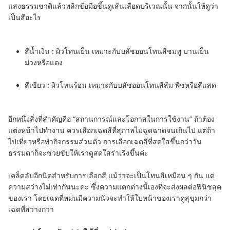
แสงธรรมชาติแล้วพลิกข้อมือขึ้นดูเส้นเลือดบริเวณนั้น จากนั้นให้ดูว่า
เป็นสีอะไร
สีน้ำเงิน : ผิวโทนเย็น เหมาะกับบลัชออนโทนสีชมพู บานเย็น
ม่วงหรือแดง
สีเขียว : ผิวโทนร้อน เหมาะกับบลัชออนโทนสีส้ม พีชหรือสีแสด
อีกหนึ่งสิ่งที่สำคัญคือ “สถานการณ์และโอกาสในการใช้งาน” ถ้าต้อง
แต่งหน้าไปทำงาน ควรเลือกเฉดสีที่สุภาพไม่ฉูดฉาดจนเกินไป แต่ถ้า
ไปเที่ยวหรือทำกิจกรรมส่วนตัว การเลือกเฉดสีที่สดใสขึ้นกว่าวัน
ธรรมดาก็จะช่วยขับให้เราดูสดใสร่าเริงขึ้นค่ะ
เคล็ดลับอีกนิดสำหรับการเลือกสี แม้ว่าจะเป็นโทนสีเหมือน ๆ กัน แต่
ความสว่างไม่เท่ากันนะคะ ซึ่งความแตกต่างนี้เองที่จะส่งผลต่อฟินิชลุค
ของเรา โดยเฉดที่หม่นมีความนัวจะทำให้ใบหน้าของเราดูสุขุมกว่า
เฉดที่สว่างกว่า