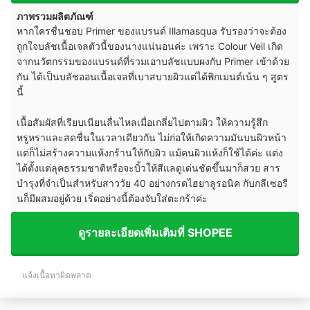
ภาพรวมผลิตภัณฑ์
หากใครชื่นชอบ Primer ของแบรนด์ Illamasqua รับรองว่าจะต้อง
ถูกใจบลัชเนื้อเจลตัวนี้ของนางแน่นอนค่ะ เพราะ Colour Veil เกิด
จากนวัตกรรมของแบรนด์ที่รวมเอาบลัชแบบผงกับ Primer เข้าด้วย
กัน ได้เป็นบลัชออนเนื้อเจลที่เบาสบายผิวแต่ได้พิกเมนต์เน้น ๆ สูตร
นี้
เนื้อสัมผัสที่เรียบเนียนลื่นไหลเมื่อเกลี่ยไปตามผิว ให้ความรู้สึก
หรูหราและสดชื่นในเวลาเดียวกัน ไม่ก่อให้เกิดความมันบนผิวหน้า
แต่ก็ไม่สร้างความแห้งกร้านให้กับผิว แม้คนผิวแห้งก็ใช้ได้ค่ะ แต่ง
ได้ตั้งแต่ลุคธรรมชาติหรือจะบิ้วให้สีแลดูเด่นชัดขึ้นมาก็สวย สาร
บำรุงที่จำเป็นสำหรับสาววัย 40 อย่างกรดไฮยาลูรอนิค กับกลีเซอรี
นก็มีผสมอยู่ด้วย เริ่ดอย่างนี้ต้องจับใส่ตะกร้าค่ะ
ดูรายละเอียดเพิ่มเติมที่ SHOPEE
แจ้งเนื้อหาผิดพลาด