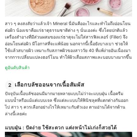
สาว ๆ คงสงสัยว่าแล้วเจ้า Mineral นี่มันคืออะไรและทำไมถึงอ่อนโยน
ต่อผิว น้องเขาคือแร่ธาตุธรรมชาติต่าง ๆ นั่นเองค่ะ ซึ่งโดยปกติแล้ว
เครื่องสำอางที่มีส่วนผสมของแร่ธาตุจะไม่ใส่สารฟิลเลอร์ (Filler) จึง
อ่อนโยนต่อผิว มีโอกาสที่จะแพ้น้อย นอกจากนี้เนื้อยังบางเบา ช่วยให้
ใช้แล้วสบายผิว เหมาะกับสภาพผิวของสาววัย 40 ที่แพ้ง่ายอันเนื่องมา
จากการเปลี่ยนแปลงฮอร์โมน ทำให้ผิวเสื่อมสภาพและบอบบางมากขึ้น
ดูอันดับสินค้า
เลือกบลัชออนจากเนื้อสัมผัส
2
ปัจจุบันเนื้อบลัชออนมีมากมายหลายแบบไม่ว่าจะแบบฝุ่น เนื้อครีม
แบบน้ำหรือแม้แต่แบบเจล ซึ่งแต่ละแบบให้ฟินิชลุคที่แตกต่างกันออก
ไป สาว ๆ ควรเลือกอย่างไรให้เหมาะกับตัวเอง ตามอ่านได้จากด้าน
ล่างนี้เลยค่ะ
แบบฝุ่น : ปัดง่าย ใช้สะดวก แต่งหน้าไม่เก่งก็สวยได้