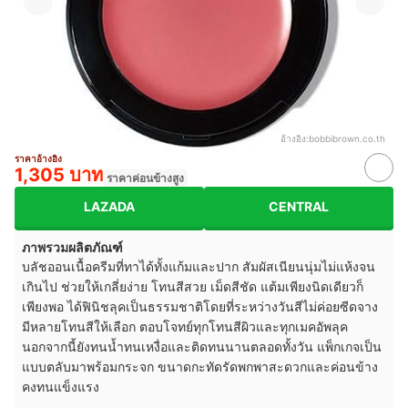
อ้างอิง:
bobbibrown.co.th
ราคาอ้างอิง
1,305 บาท
ราคาค่อนข้างสูง
LAZADA
CENTRAL
ภาพรวมผลิตภัณฑ์
บลัชออนเนื้อครีมที่ทาได้ทั้งแก้มและปาก สัมผัสเนียนนุ่มไม่แห้งจน
เกินไป ช่วยให้เกลี่ยง่าย โทนสีสวย เม็ดสีชัด แต้มเพียงนิดเดียวก็
เพียงพอ ได้ฟินิชลุคเป็นธรรมชาติโดยที่ระหว่างวันสีไม่ค่อยซีดจาง
มีหลายโทนสีให้เลือก ตอบโจทย์ทุกโทนสีผิวและทุกเมคอัพลุค
นอกจากนี้ยังทนน้ำทนเหงื่อและติดทนนานตลอดทั้งวัน แพ็กเกจเป็น
แบบตลับมาพร้อมกระจก ขนาดกะทัดรัดพกพาสะดวกและค่อนข้าง
คงทนแข็งแรง