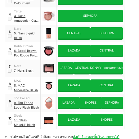
Colour Veil
Tarte
4
SEPHORA
4. Tarte
Amazonian Clay
12-Hour Blush
Nars
5
CENTRAL
SEPHORA
5. Nars Liquid
Blush
Bobbi Brown
6
LAZADA
CENTRAL
6. Bobbi Brown
Pot Rouge For
Lips And Cheeks
Nars
7
LAZADA
CENTRAL
KONVY (ขนาดทดลอง)
7. Nars Blush
MAC
8
LAZADA
CENTRAL
8. MAC
Mineralize Blush
Too Faced
9
LAZADA
SHOPEE
SEPHORA
9. Too Faced
Love Flush Blush
Sleek
10
LAZADA
SHOPEE
10. Sleek
MakeUP Blush
หากไม่พบผลิตภัณฑ์ที่กำลังมองหา สามารถ
ส่งคำร้องขอเพิ่มในรายการได้