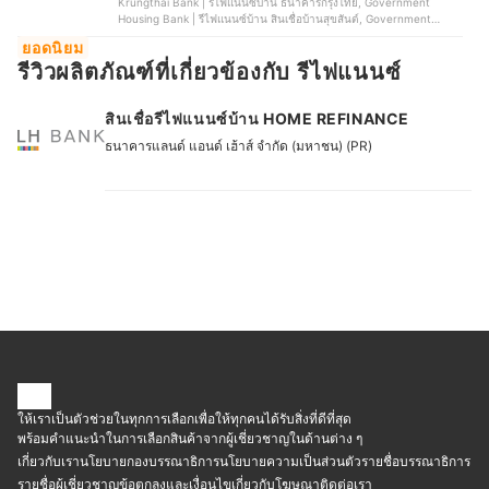
Krungthai Bank | รีไฟแนนซ์บ้าน ธนาคารกรุงไทย, Government
Housing Bank | รีไฟแนนซ์บ้าน สินเชื่อบ้านสุขสันต์, Government
Savings Bank | รีไฟแนนซ์บ้าน สินเชื่อเคหะ รีไฟแนนซ์, Bank of
ยอดนิยม
Ayudhya | รีไฟแนนซ์บ้าน สินเชื่อบ้านซุปเปอร์เซฟวิ่ง, CIMB Thai | รี
รีวิวผลิตภัณฑ์ที่เกี่ยวข้องกับ รีไฟแนนซ์
ไฟแนนซ์บ้าน ธนาคาร ซีไอเอ็มบี ไทย
สินเชื่อรีไฟแนนซ์บ้าน HOME REFINANCE
ธนาคารแลนด์ แอนด์ เฮ้าส์ จำกัด (มหาชน) (PR)
ให้เราเป็นตัวช่วยในทุกการเลือกเพื่อให้ทุกคนได้รับสิ่งที่ดีที่สุด
พร้อมคำแนะนำในการเลือกสินค้าจากผู้เชี่ยวชาญในด้านต่าง ๆ
เกี่ยวกับเรา
นโยบายกองบรรณาธิการ
นโยบายความเป็นส่วนตัว
รายชื่อบรรณาธิการ
รายชื่อผู้เชี่ยวชาญ
ข้อตกลงและเงื่อนไข
เกี่ยวกับโฆษณา
ติดต่อเรา