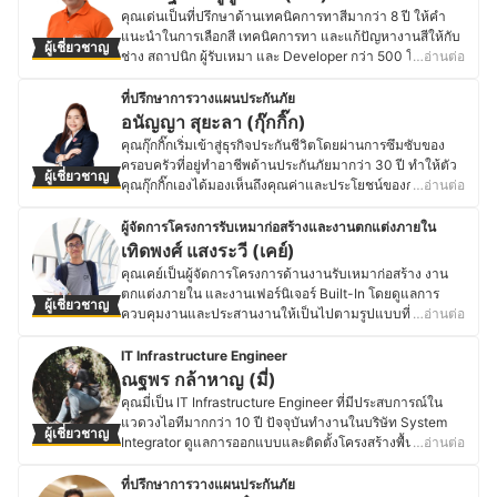
สโมสรและตัวแทนสถาบันการศึกษาตั้งแต่ระดับมัธยมจนถึง
คุณเด่นเป็นที่ปรึกษาด้านเทคนิคการทาสีมากว่า 8 ปี ให้คำ
อาชีพ
มหาวิทยาลัย ซึ่งได้คว้าแชมป์ประเภทชายเดี่ยวหลายรายการ
แนะนำในการเลือกสี เทคนิคการทา และแก้ปัญหางานสีให้กับ
ประวัติของ เอกชัย เรืองอนันต์ (เอก)
ผู้เชี่ยวชาญ
ทั้งในประเทศและต่างประเทศ อีกทั้งยังเป็นตัวแทนนักกีฬา
ช่าง สถาปนิก ผู้รับเหมา และ Developer กว่า 500 โครงการ
…อ่านต่อ
ของกรุงเทพมหานครโดยคว้าเหรียญทองในการแข่งขันกีฬา
ทั่วประเทศไทย ด้วยประสบการณ์ที่สั่งสมจากการทำงานร่วม
เยาวชนแห่งชาติมาอีกด้วย ถึงแม้จะจบทางด้าน
กับมืออาชีพในวงการก่อสร้าง ทำให้คุณเด่นมีความเชี่ยวชาญ
ที่ปรึกษาการวางแผนประกันภัย
วิศวกรรมศาสตร์มา แต่ยังมีความรักและชื่นชอบในกีฬา
ทั้งเรื่องสี วัสดุ และเทคนิคการทาที่เหมาะสมกับแต่ละพื้นผิว
อนัญญา สุยะลา (กุ๊กกิ๊ก)
แบดมินตันอยู่จึงผันตัวไปเป็นครูสอน ปัจจุบันคุณมิกเปิดสอน
โดยปัจจุบันเป็นผู้เชี่ยวชาญของบริษัท Wow Decor ผู้รับเหมา
คุณกุ๊กกิ๊กเริ่มเข้าสู่ธุรกิจประกันชีวิตโดยผ่านการซึมซับของ
อยู่ที่สนามแบดมินตัน Powerbatt โดยสอนตั้งแต่เด็กอายุ 4 ปี
ทาสีที่เลือกใช้เฉพาะสีเกรดอัลตราพรีเมียม และเป็นพาร์ทเนอร์
ครอบครัวที่อยู่ทำอาชีพด้านประกันภัยมากว่า 30 ปี ทำให้ตัว
ขึ้นไปจนถึงวัยผู้ใหญ่ และสอนในระดับพื้นฐานไปจนถึงระดับ
ผู้เชี่ยวชาญ
ของ Beger แบรนด์สีชั้นนำของไทยที่ให้ความสำคัญกับ
คุณกุ๊กกิ๊กเองได้มองเห็นถึงคุณค่าและประโยชน์ของการทำ
…อ่านต่อ
แข่งขัน ซึ่งจะมีทั้งการสอนเพื่อออกกำลังกายและเพื่อแข่งขัน
สุขภาพและสิ่งแวดล้อม ซึ่งคุณเด่นมีความมุ่งมั่นที่จะให้คำ
ประกันชีวิตมาตลอด รวมทั้งมีโอกาสเรียนรู้การวางแผน
โดยครูมิกได้สร้างนักกีฬาขึ้นมาหลายรุ่นและได้คว้ารางวัลใน
ปรึกษาเพื่อให้ลูกค้าได้งานสีที่สวยงาม ทนทาน และตอบโจทย์
ทางการเงินจากประกันชีวิตมามากมาย จึงเลือกเข้าทำงานใน
ระดับประเทศมามากมายจนไปถึงได้เป็นตัวแทนเยาวชนทีม
ผู้จัดการโครงการรับเหมาก่อสร้างและงานตกแต่งภายใน
ทุกการใช้งาน
ด้านนี้หลังจากเรียนจบ ปัจจุบันคุณกุ๊กกิ๊กทำงานในตำแหน่งผู้
ชาติอีกด้วย
เทิดพงศ์ แสงระวี (เคย์)
ประวัติของ ธนสิษฐ์ ประดู่คู่ยามดี (เด่น)
จัดการขายและวิทยากรฝึกอบรมฝ่ายขาย โดยมีใบอนุญาตตัว
ประวัติของ สนธิ์ บุญประเสริฐ (มิก)
คุณเคย์เป็นผู้จัดการโครงการด้านงานรับเหมาก่อสร้าง งาน
แแทน ใบอนุญาตผู้เสนอประกันแบบยูนิเวอร์แซลไลฟ์ (UL)
ตกแต่งภายใน และงานเฟอร์นิเจอร์ Built-In โดยดูแลการ
ผู้เชี่ยวชาญ
และใบอนุญาตนายหน้าวินาศภัย พร้อมทั้งเป็นผู้ให้คำแนะนำ
ควบคุมงานและประสานงานให้เป็นไปตามรูปแบบที่ลูกค้า
…อ่านต่อ
ดูแลการวางแผนทางการเงินอย่างครอบคลุม จาก
ต้องการ รวมถึงคัดเลือกและนำเสนอวัสดุให้เหมาะสมกับ
ประสบการณ์งานขายประกันมากว่า 10 ปี และมีลูกค้าที่ดูแล
ประเภทของงาน จากประสบการณ์ในการเลือกใช้วัสดุหลาก
IT Infrastructure Engineer
ในมืออยู่มากกว่า 1000 เคส ทำให้คุณกุ๊กกิ๊กมั่นใจว่าการ
หลายประเภท ทั้งสำหรับงานก่อสร้างภายในและภายนอก ด้วย
ณฐพร กล้าหาญ (มี่)
แนะนำการทำประกันชีวิตและคำปรึกษาของตนเองจะช่วย
พื้นฐานด้านวิศวกรรมและการบริหารโครงการก่อสร้าง
คุณมี่เป็น IT Infrastructure Engineer ที่มีประสบการณ์ใน
แบ่งเบาความกังวลให้กับลูกค้าทุก ๆ คนได้อย่างแน่นอน
ประกอบกับประสบการณ์การทำงานโดยตรง คุณเคย์จึงมี
แวดวงไอทีมากกว่า 10 ปี ปัจจุบันทำงานในบริษัท System
ประวัติของ อนัญญา สุยะลา (กุ๊กกิ๊ก)
ผู้เชี่ยวชาญ
ความเชี่ยวชาญในการเลือกใช้วัสดุที่เหมาะสมกับแต่ละ
Integrator ดูแลการออกแบบและติดตั้งโครงสร้างพื้นฐานด้าน
…อ่านต่อ
โครงการ อีกทั้งยังติดตามเทรนด์และเทคโนโลยีใหม่ ๆ ใน
เทคโนโลยีให้กับองค์กรภาครัฐและเอกชน โดยจุดเริ่มต้นมา
วงการก่อสร้างและการตกแต่งภายในอยู่เสมอ เพื่อให้สามารถ
จากความสนใจด้านเทคโนโลยี จึงเลือกศึกษาสาขาเทคโนโลยี
ที่ปรึกษาการวางแผนประกันภัย
ออกแบบและดำเนินงานได้อย่างมีประสิทธิภาพและแก้ไข