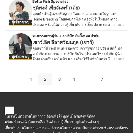
ออนไลน์ทั้ง Facebook TikTok Instagram และ YouTube
Betta Fish Specialist
สินเชื่อ รวมไปถึงการจัดการด้านภาษีอีกด้วย
เพื่อให้ข้อมูลและคำแนะนำที่เป็นประโยชน์ ซึ่งเส้นทางของคุณ
ชุติพงศ์ เพียจันทร์ (เต้ย)
ประวัติของ ธิดาพร หวินกำปัง (ดาว)
ยุทธเริ่มต้นจากการเติบโตมาในครอบครัวที่ประกอบธุรกิจ
คุณเต้ยเป็นผู้เพาะพันธุ์ปลากัดและปลาสวยงามในรูปแบบ
เกี่ยวกับเครื่องปรับอากาศ ทำให้ได้เรียนรู้เกี่ยวกับระบบ
Home Breeding โดยส่งปลาที่เพาะเองทั้งในไทยและต่าง
ผู้เชี่ยวชาญ
ทำความเย็นมาตั้งแต่เด็ก ทั้งการเลือกให้เหมาะสมกับขนาด
ประเทศ พร้อมให้ความรู้เกี่ยวกับการเลี้ยงปลาและเทคนิคการ
…อ่านต่อ
ห้อง ระบบทำงานที่ช่วยประหยัดพลังงาน ตลอดจนการบำรุง
ดูแลผ่านช่องทางออนไลน์ เช่น บล็อก ยูทูป มานานกว่า 3 ปี
รักษาเพื่อยืดอายุการใช้งาน ทำให้มีความเชี่ยวชาญในการ
ซึ่งปัจจุบันมีผู้ติดตามมากกว่าหมื่นคน โดยจุดเริ่มต้นของคุณ
รองกรรมการผู้จัดการ บริษัท ลัคกี้เฟลม จำกัด
ช่วยลูกค้าเลือกเครื่องปรับอากาศที่ตรงกับความต้องการ และ
เต้ยมาจากความหลงใหลในการเลี้ยงปลาสวยงาม จากการ
เชาว์เลิศ ลีลาศวัฒนกุล (เชาว์)
แนะนำการแก้ปัญหาที่เกิดขึ้นจากการใช้งานได้อย่างถูกต้อง
เลี้ยงเพื่อความชอบจนพัฒนาเป็นการเพาะพันธุ์เชิงลึก ด้วยการ
คุณเชาว์ดำรงตำแหน่งรองกรรมการผู้จัดการ บริษัท ลัคกี้เฟล
นอกจากนี้ ยังมุ่งเน้นให้ความรู้เกี่ยวกับการดูแลรักษาเครื่อง
ศึกษาค้นคว้าและทดลองด้วยตนเอง ทำให้มีความเชี่ยวชาญ
ม จำกัด และกรรมการบริษัท รินไน (ประเทศไทย) จำกัด ผู้นำ
ปรับอากาศ เพื่อลดปัญหาการใช้งานและช่วยให้ลูกค้าได้รับ
ผู้เชี่ยวชาญ
ทั้งด้านการดูแลปลา ระบบน้ำ อาหาร และอุปกรณ์ที่เกี่ยวข้อง
ด้านเตาแก๊ส เตาไฟฟ้า และเครื่องใช้ไฟฟ้าในครัว โดยมี
…อ่านต่อ
ประสิทธิภาพสูงสุด โดยเชื่อว่าหากมีการใช้งานและดูแลที่
เช่น ตู้ปลา ออกซิเจน และกระชอน จนสามารถพัฒนาระบบ
ประสบการณ์ทั้งในภาคอุตสาหกรรมและมาตรฐานผลิตภัณฑ์
เหมาะสม นอกจากจะช่วยยืดอายุการใช้งานแล้ว ยังช่วยให้ใช้
การเพาะพันธุ์ที่มีประสิทธิภาพ
เกี่ยวกับเครื่องใช้ในครัว ก่อนเข้ารับตำแหน่งบริหาร คุณเชาว์
พลังงานอย่างมีประสิทธิภาพ ลดค่าไฟฟ้า และสร้างความเย็น
ประวัติของ ชุติพงศ์ เพียจันทร์ (เต้ย)
เคยเป็นวิศวกรออกแบบยานยนต์ที่ Isuzu Technical Center
สบายที่ยั่งยืน
1
2
3
4
7
of Asia และเป็นอนุกรรมการวิชาการด้านเตาก๊าซหุงต้มและ
ประวัติของ ศรายุทธ ไหล่อุดมพิทักษ์ (ยุทธ)
เครื่องปรับความดันก๊าซปิโตรเลียมเหลว สำนักงานมาตรฐาน
อุตสาหกรรม (สมอ.) ซึ่งทำให้มีความเชี่ยวชาญทั้งด้านการ
ออกแบบ พัฒนา และมาตรฐานความปลอดภัยของผลิตภัณฑ์
ที่เกี่ยวข้องกับพลังงานและการใช้ในครัวเรือน
ประวัติของ เชาว์เลิศ ลีลาศวัฒนกุล (เชาว์)
ให้เราเป็นตัวช่วยในทุกการเลือกเพื่อให้ทุกคนได้รับสิ่งที่ดีที่สุด
พร้อมคำแนะนำในการเลือกสินค้าจากผู้เชี่ยวชาญในด้านต่าง ๆ
เกี่ยวกับเรา
นโยบายกองบรรณาธิการ
นโยบายความเป็นส่วนตัว
รายชื่อบรรณาธิการ