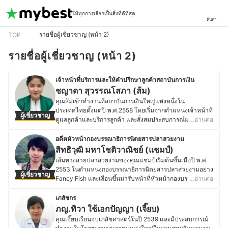
ให้ทุกการเลือกเป็นสิ่งที่ดีที่สุด
ค้นหา
รายชื่อผู้เชี่ยวชาญ (หน้า 2)
TOP
รายชื่อผู้เชี่ยวชาญ (หน้า 2)
เจ้าหน้าที่บริการและให้คำปรึกษาลูกค้าสถาบันการเงิน
ชญาดา สุวรรณโสภา (ส้ม)
คุณส้มเข้าทำงานที่สถาบันการเงินใหญ่แห่งหนึ่งใน
ประเทศไทยตั้งแต่ปี พ.ศ.2558 โดยเริ่มจากตำแหน่งเจ้าหน้าที่
ผู้เชี่ยวชาญ
ดูแลลูกค้าและบริการลูกค้า และสั่งสมประสบการณ์มาเรื่อย ๆ
…อ่านต่อ
จนปัจจุบันเป็นเจ้าหน้าที่คอยให้คำปรึกษาและให้การดูแลแก่
ลูกค้าที่มาติดต่อที่ธนาคาร ไม่ว่าจะเป็นด้านสินเชื่อ บัตร
อดีตหัวหน้ากองบรรณาธิการนิตยสารปลาสวยงาม
เครดิต ประกันภัยและด้านธุรกรรมการเงินต่าง ๆ เช่น การเปิด
สิทธิวุฒิ มหาโชติวาณิชย์ (แชมป์)
บัญชี การฝาก-ถอนเงิน การเปิดบัตรเครดิต เป็นต้น เพื่อให้
เส้นทางสายปลาสวยงามของคุณแชมป์เริ่มต้นขึ้นเมื่อปี พ.ศ.
ลูกค้าได้รับความสะดวกสบายและได้ประโยชนสูงสุด
2553 ในตำแหน่งกองบรรณาธิการนิตยสารปลาสวยงามอย่าง
ผู้เชี่ยวชาญ
ประวัติของ ชญาดา สุวรรณโสภา (ส้ม)
Fancy Fish และเลื่อนขึ้นมารับหน้าที่หัวหน้ากองบรรณาธิการ
…อ่านต่อ
ในปีถัดมา กระทั่งปี พ.ศ. 2556 ได้ร่วมงานกับเจ้าของนิตยสาร
ปลาสวยงามชื่อดังอย่าง FISH MAX ในการผลิตนิตยสารปลา
เภสัชกร
คาร์ฟระดับตำนานอย่าง KOI MAX เพิ่มขึ้นมาด้วย ตั่งแต่อดีต
ภญ.ทิวา ใช้เอกปัญญา (เจี๊ยบ)
จนถึงปัจจุบัน คุณแชมป์ได้สั่งสมองค์ความรู้จากการสัมภาษณ์
คุณเจี๊ยบเรียนจบเภสัชศาสตร์ในปี 2539 และมีประสบการณ์
นักเลี้ยงปลา นักประกวดปลา และเจ้าของฟาร์มปลาสวยงาม