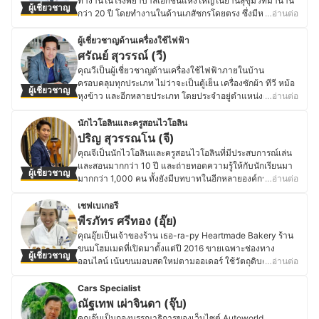
ทำงานในโรงพยาบาลเอกชนแห่งใหญ่ในย่านสุขุมวิทมานาน
ผู้เชี่ยวชาญ
ทั่วประเทศมาแล้วมากมาย ผ่านการรวบรวมข้อมูลและเทคนิค
กว่า 20 ปี โดยทำงานในด้านเภสัชกรโดยตรง ซึ่งมีหน้าที่ใน
…อ่านต่อ
การเลี้ยงปลาสวยงามจากผู้เชี่ยวชาญแต่ละด้านเอาไว้อย่าง
ส่วนการจัดหายาที่ปลอดภัยให้กับผู้ป่วยและแนะนำข้อมูลยา
เต็มเปี่ยม และพร้อมจะแบ่งปันข้อมูลเหล่านั้นเพื่อให้ทุกท่านได้
ให้กับผู้ป่วยด้วย (Drug Information Service) หลังจากนั้น
ผู้เชี่ยวชาญด้านเครื่องใช้ไฟฟ้า
เลี้ยงปลาอย่างมี ‘ความรู้’ เพื่อต่อยอดไปสู่ ‘ความสุข’ ในการ
ก็ได้ออกมาทำงานเป็นเภสัชกรที่ร้านยาในย่านสุขุมวิทมาเป็น
ศรัณย์ สุวรรณ์ (วี)
เลี้ยงปลาระยะยาว
เวลา 3 ปีจนถึงปัจจุบัน โดยคอยให้คำแนะนำทั้งด้านยาและ
คุณวีเป็นผู้เชี่ยวชาญด้านเครื่องใช้ไฟฟ้าภายในบ้าน
ประวัติของ สิทธิวุฒิ มหาโชติวาณิชย์ (แชมป์)
ด้านสุขภาพให้แก่ผู้ป่วยหรือผู้ที่มีปัญหาภาวะสุขภาพต่าง ๆ
ครอบคลุมทุกประเภท ไม่ว่าจะเป็นตู้เย็น เครื่องซักผ้า ทีวี หม้อ
ผู้เชี่ยวชาญ
นอกเหนือจากความรู้ทางด้านยาแล้ว คุณเจี๊ยบยังมี
หุงข้าว และอีกหลายประเภท โดยประจำอยู่ตำแหน่งฝ่ายขาย
…อ่านต่อ
ประสบการณ์ทำธุรกิจด้านผลิตภัณฑ์ดูเเลผิวหน้าและครีมกัน
แผนกเครื่องใช้ไฟฟ้าในสถานประกอบการค้าปลีกขนาดใหญ่
เเดด รวมทั้งยังมีประสบการ์การเขียนด้านสุขภาพและความ
แห่งหนึ่งมาเป็นระยะเวลามากว่า 12 ปี โดยให้คำปรึกษาและ
นักไวโอลินและครูสอนไวโอลิน
งามลงในสื่อ Social Media และเว็บไซต์อื่น ๆ อีกด้วย
บริการให้กับทั้งกลุ่มลูกค้าบุคคลและลูกค้าองค์กร ซึ่งตลอด
ปริญ สุวรรณโน (จี)
ประวัติของ ภญ.ทิวา ใช้เอกปัญญา (เจี๊ยบ)
ระยะเวลาการทำงานในด้านนี้ คุณวีได้มีโอกาสไปฝึกอบรม
คุณจีเป็นนักไวโอลินและครูสอนไวโอลินที่มีประสบการณ์เล่น
และทดสอบสินค้าประเภทต่าง ๆ กับบริษัทเครื่องใช้ไฟฟ้า
และสอนมากกว่า 10 ปี และถ่ายทอดความรู้ให้กับนักเรียนมา
ผู้เชี่ยวชาญ
หลากหลายแบรนด์ดัง จึงมีความรู้และความเข้าใจในการ
มากกว่า 1,000 คน ทั้งยังมีบทบาทในอีกหลายองค์กร ปัจจุบัน
…อ่านต่อ
เลือกเครื่องใช้ไฟฟ้าให้ตรงกับวตถุประสงค์ต่าง ๆ รวมทั้งได้รับ
เป็นเจ้าของสถาบันดนตรีดิออเคสตร้ามิวสิคหาดใหญ่ โดยเน้น
ข้อมูลของผลิตภัณฑ์ใหม่ ๆ ที่จะวางขายในตลาดอยู่เรื่อย ๆ
สอนเครื่องสายไวโอลินเป็นหลักให้กับเด็กและผู้ใหญ่ นอกจาก
เชฟเบเกอรี
นอกจากนี้ คุณวียังมีหน้าที่ศึกษาข้อมูลสินค้าเครื่องใช้ไฟฟ้า
นี้ ยังเป็นนักไวโอลินประจำวงสงขลาฟิลฮาร์โมนิค และเป็นนัก
พีรภัทร ศรีทอง (อุ๊ย)
จากแบรนด์อื่น ๆ นอกเหนือจากแบรนด์ที่ตนเองดูแล เพื่อนำมา
ดนตรีบำบัดประจำโรงพยาบาลเอกชน รวมไปถึงเป็นอาจารย์
คุณอุ๊ยเป็นเจ้าของร้าน เธอ-ra-py Heartmade Bakery ร้าน
เปรียบเทียบ หาจุดเด่นในการขายและเพิ่มเติมความรู้ใหม่ ๆ
พิเศษและอาจารย์ชมรมในโรงเรียนและมหาวิทยาลัยอีกหลาย
ขนมโฮมเมดที่เปิดมาตั้งแต่ปี 2016 ขายเฉพาะช่องทาง
เพื่อแนะนำให้กับลูกค้าที่มาซื้อที่ร้านได้อย่างถูกต้องเหมาะสม
ผู้เชี่ยวชาญ
แห่ง เสียงอันไพเราะของไวโอลินเป็นสเน่ห์และความหลงใหล
ออนไลน์ เน้นขนมอบสดใหม่ตามออเดอร์ ใช้วัตถุดิบคุณภาพ
…อ่านต่อ
มากที่สุด
ที่ผลักดันและสร้างแรงบันดาลใจจนทำให้คุณจีได้มีโอกาส
สูงและออร์แกนิก ปราศจากสารเสริมคุณภาพ ในอดีตจบการ
ประวัติของ ศรัณย์ สุวรรณ์ (วี)
ศึกษาด้านดนตรีในระดับมหาวิทยาลัย อีกทั้งยังได้เรียนรู้วิชา
ศึกษาด้านจุลชีววิทยา จากมหาวิทยาลัยศรีนครินทรวิโรฒ แต่
Cars Specialist
ดนตรีไวโอลินและวิโอล่าโดยตรงกับมาสเตอร์ไวโอลินและวิ
ด้วยความหลงใหลในขนม คุณอุ๊ยจึงศึกษาต่อด้านการทำขนม
ณัฐเทพ เผ่าจินดา (จุ๊บ)
โอล่าชาวต่างชาติกว่า 10 ปี คุณจีได้ใช้ความรู้และความรักที่
ที่ Le Cordon Bleu Dusit ฝึกฝนจนสามารถเปิดร้านของตัว
คุณจุ๊บเป็นกองบรรณาธิการของเว็บไซต์ Autoworld