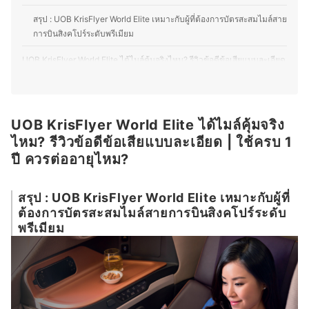
นอกจากการอ่านหนังสือด้านการเงินและการลงทุนแล้ว ยังชื่น
สรุป : UOB KrisFlyer World Elite เหมาะกับผู้ที่ต้องการบัตรสะสมไมล์สาย
ชอบหนังสือที่เป็น Fiction เช่น นิยายแปลจีนนิยายแปลญี่ปุ่น
การบินสิงคโปร์ระดับพรีเมียม
และ Non-fiction ที่เป็นแนวหนังสือจิตวิทยาและ
ประวัติศาสตร์ นอกจากนี้ คุณตุ๊กตายังมีความสนใจด้าน Data
UOB KrisFlyer World Elite ได้ไมล์คุ้มจริงไหม? รีวิวข้อดีข้อเสียแบบละเอียด
Science และกำลังศึกษาผ่านคอร์สเรียนออนไลน์เพื่อเพิ่ม
ทักษะอีกด้วย
| ใช้ครบ 1 ปี ควรต่ออายุไหม?
ประวัติของ เพื่อนใจ หริจันทร์วงศ์ (ตุ๊กตา)
①ความคุ้มค่าของค่าธรรมเนียมรายปีเมื่อเทียบกับไมล์และสิทธิ
ประโยชน์ที่ได้รับ
UOB KrisFlyer World Elite ได้ไมล์คุ้มจริง
ไหม? รีวิวข้อดีข้อเสียแบบละเอียด | ใช้ครบ 1
②สิทธิ์ห้องรับรองสนามบินและประกันการเดินทาง
ปี ควรต่ออายุไหม?
③สิทธิประโยชน์สายการบินสิงคโปร์และสถานะสมาชิก KrisFlyer
④ระบบการสะสมไมล์และความยืดหยุ่นในการแลกตั๋วรางวัล
สรุป : UOB KrisFlyer World Elite เหมาะกับผู้ที่
ต้องการบัตรสะสมไมล์สายการบินสิงคโปร์ระดับ
⑤การบริการลูกค้าและประสบการณ์การใช้งานจริง
พรีเมียม