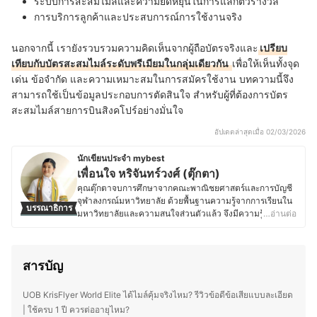
ระบบการสะสมไมล์และความยืดหยุ่นในการแลกตั๋วรางวัล
การบริการลูกค้าและประสบการณ์การใช้งานจริง
นอกจากนี้ เรายังรวบรวมความคิดเห็นจากผู้ถือบัตรจริงและ
เปรียบ
เทียบกับบัตรสะสมไมล์ระดับพรีเมียมในกลุ่มเดียวกัน
เพื่อให้เห็นทั้งจุด
เด่น ข้อจำกัด และความเหมาะสมในการสมัครใช้งาน บทความนี้จึง
สามารถใช้เป็นข้อมูลประกอบการตัดสินใจ สำหรับผู้ที่ต้องการบัตร
สะสมไมล์สายการบินสิงคโปร์อย่างมั่นใจ
อัปเดตล่าสุดเมื่อ 02/03/2026
นักเขียนประจำ mybest
เพื่อนใจ หริจันทร์วงศ์ (ตุ๊กตา)
คุณตุ๊กตาจบการศึกษาจากคณะพาณิชยศาสตร์และการบัญชี
จุฬาลงกรณ์มหาวิทยาลัย ด้วยพื้นฐานความรู้จากการเรียนใน
บรรณาธิการ
มหาวิทยาลัยและความสนใจส่วนตัวแล้ว จึงมีความรู้ความ
…อ่านต่อ
สนใจเกี่ยวกับการเงินและการลงทุนเป็นพิเศษ โดยเฉพาะใน
เรื่องของบัตรเครดิตและกองทุน ที่ถือเป็นทางเลือกการบริหาร
การเงินส่วนตัวของคนในยุคปัจจุบัน ซึ่งในยามว่างคุณตุ๊กตา
สารบัญ
จะชอบอ่านหนังสือหรือบทความเกี่ยวกับการลงทุน เพื่อพัฒนา
ความรู้เพิ่มเติมและวางแผนด้านการเงินของตนเองในระยะ
ยาวได้อย่างมั่นคง รวมทั้งยังมีแพลนที่จะลงคอร์สเรียนต่าง ๆ
UOB KrisFlyer World Elite ได้ไมล์คุ้มจริงไหม? รีวิวข้อดีข้อเสียแบบละเอียด
เพื่อนำมาต่อยอดความรู้เดิมอีกด้วย ปัจจุบันคุณตุ๊กตาช่วย
| ใช้ครบ 1 ปี ควรต่ออายุไหม?
งานธุรกิจส่วนตัวของครอบครัวและเป็นนักเขียนอิสระ ซึ่ง