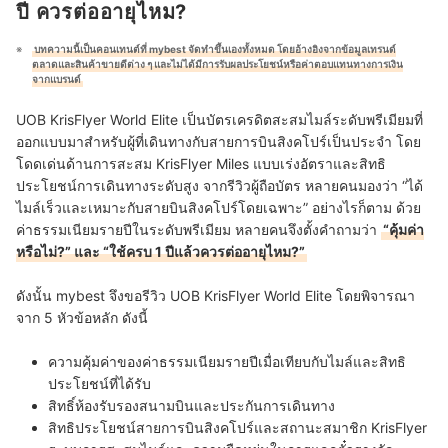
ปี ควรต่ออายุไหม?
บทความนี้เป็นคอนเทนต์ที่ mybest จัดทำขึ้นเองทั้งหมด โดยอ้างอิงจากข้อมูลเทรนด์
ตลาดและสินค้าขายดีต่าง ๆ และไม่ได้มีการรับผลประโยชน์หรือค่าตอบแทนทางการเงิน
จากแบรนด์
UOB KrisFlyer World Elite เป็นบัตรเครดิตสะสมไมล์ระดับพรีเมียมที่
ออกแบบมาสำหรับผู้ที่เดินทางกับสายการบินสิงคโปร์เป็นประจำ โดย
โดดเด่นด้านการสะสม KrisFlyer Miles แบบเร่งอัตราและสิทธิ
ประโยชน์การเดินทางระดับสูง จากรีวิวผู้ถือบัตร หลายคนมองว่า “ได้
ไมล์เร็วและเหมาะกับสายบินสิงคโปร์โดยเฉพาะ” อย่างไรก็ตาม ด้วย
ค่าธรรมเนียมรายปีในระดับพรีเมียม หลายคนจึงตั้งคำถามว่า
“คุ้มค่า
หรือไม่?” และ “ใช้ครบ 1 ปีแล้วควรต่ออายุไหม?”
ดังนั้น mybest จึงขอรีวิว UOB KrisFlyer World Elite โดยพิจารณา
จาก 5 หัวข้อหลัก ดังนี้
ความคุ้มค่าของค่าธรรมเนียมรายปีเมื่อเทียบกับไมล์และสิทธิ
ประโยชน์ที่ได้รับ
สิทธิ์ห้องรับรองสนามบินและประกันการเดินทาง
สิทธิประโยชน์สายการบินสิงคโปร์และสถานะสมาชิก KrisFlyer