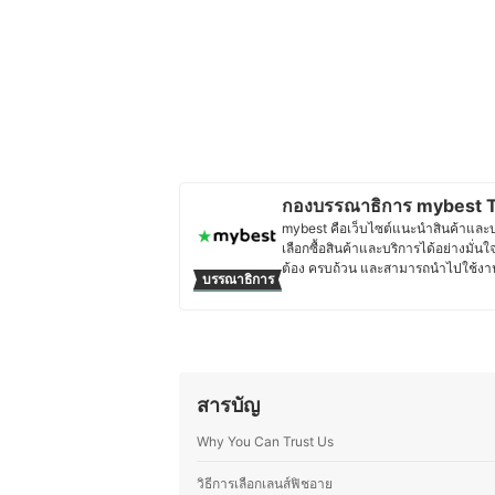
กองบรรณาธิการ mybest T
mybest คือเว็บไซต์แนะนำสินค้าและบริก
เลือกซื้อสินค้าและบริการได้อย่างมั่นใ
ต้อง ครบถ้วน และสามารถนำไปใช้งาน
บรรณาธิการ
วิเคราะห์ และเรียบเรียงโดยทีมบรรณาธ
อ่านได้รับข้อมูลที่ชัดเจน เป็นกลาง 
เจาะลึกในรายละเอียดของผลิตภัณฑ์แต่ล
ตัดสินใจซื้อ เพราะเราเข้าใจว่าความ
ง่าย และตอบโจทย์การใช้งานในชีวิตป
ประวัติของ กองบรรณาธิการ mybe
สารบัญ
Why You Can Trust Us
วิธีการเลือกเลนส์ฟิชอาย