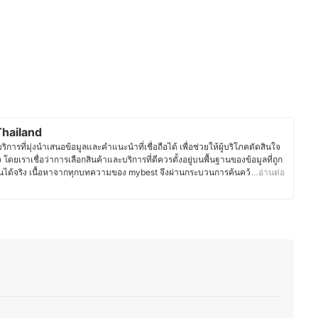
hailand
ารที่มุ่งนำเสนอข้อมูลและคำแนะนำที่เชื่อถือได้ เพื่อช่วยให้ผู้บริโภคตัดสินใจ
จ โดยเราเชื่อว่าการเลือกสินค้าและบริการที่ดีควรตั้งอยู่บนพื้นฐานของข้อมูลที่ถูก
ได้จริง เนื้อหาจากทุกบทความของ mybest จึงผ่านกระบวนการค้นคว้า
…อ่านต่อ
ิการ พร้อมตรวจสอบความถูกต้องร่วมกับผู้เชี่ยวชาญในแต่ละหมวดหมู่ เพื่อให้ผู้
และน่าเชื่อถือ นอกจากนี้ ทีมบรรณาธิการของ mybest ยังให้ความสำคัญกับการ
ะประเภท ตั้งแต่การเปรียบเทียบคุณสมบัติ วิธีการเลือก ไปจนถึงข้อควรรู้ก่อน
ต้องการของผู้บริโภคมีความหลากหลาย จึงมุ่งนำเสนอคำแนะนำที่กระชับ เข้าใจ
ระจำวันมากที่สุด
st Thailand