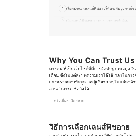
1
เลือกประเภทเลนส์ฟิชอายให้ตรงกับอุปกรณ์ข
2
เลือกเลนส์ฟิชอายตามประเภทเมาท์กล้อง
3
เลือกเลนส์ฟิชอายจากเทคนิคการบิดเบือนภา
4
เลือกเลนส์ฟิชอายที่มีรูรับแสงกว้างสำหรับถ่
5
Why You Can Trust Us
เลือกเลนส์ Fisheye Converter ได้มุมมองภา
มายเบสท์เป็นเว็บไซต์ที่มีการจัดทำฐานข้อมูลสิ
10 เลนส์ฟิชอาย ยี่ห้อไหนดี เลนส์ซูม รับภาพ 180 อง
เดือน ซึ่งในแต่ละบทความเราได้ใช้เวลาในการจ
และตรวจสอบข้อมูลโดยผู้เชี่ยวชาญในแต่ละด้าน เ
อ่านสามารถเชื่อถือได้
แจ้งเนื้อหาผิดพลาด
วิธีการเลือกเลนส์ฟิชอาย
จากข้างต้น เราได้แนะนำเลนส์ฟิชอายกันไปบ้างแ