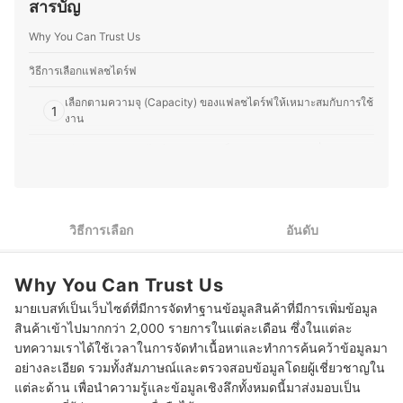
สารบัญ
ข่าวสารใหม่ ๆ ตั้งแต่โน้ตบุ๊ก สมาร์ตโฟน เมาส์ คีย์บอร์ด ไป
ประวัติของ แทนไท เกตุแก้ว (แทน)
จนถึงแกดเจ็ตต่าง ๆ ที่ช่วยเพิ่มความสะดวกในชีวิตประจำวัน
Why You Can Trust Us
โดยจะชอบทดลองอุปกรณ์ใหม่ ๆ คอยตามรีวิว และศึกษา
ข้อมูลเชิงลึก เพื่อหาอุปกรณ์ที่เหมาะกับไลฟ์สไตล์และการใช้
งานจริง จากนั้นจึงถ่ายทอดข้อมูลออกมาเป็นบทความวิธีการ
วิธีการเลือกแฟลชไดร์ฟ
เลือก โดยเน้นให้ข้อมูลที่อ่านเข้าใจง่าย เปรียบเทียบข้อดี-ข้อ
เลือกตามความจุ (Capacity) ของแฟลชไดร์ฟให้เหมาะสมกับการใช้
เสีย และช่วยให้ผู้อ่านเลือกอุปกรณ์ที่เหมาะกับตัวเองได้ง่ายขึ้น
1
งาน
ประวัติของ พิทยา ยาป้อม (กานต์)
เลือกรุ่นของแฟลชไดร์ฟตามความเร็ว (USB Version) เพื่อการถ่าย
2
โอนข้อมูลที่เร็วขึ้น
3
เลือกประเภทของการเชื่อมต่อกับอุปกรณ์ที่คุณใช้งาน
วิธีการเลือก
อันดับ
4
เลือกวัสดุที่มีความทนทาน เพื่อป้องกันหัวพอร์ตเกิดความเสียหาย
5
ตรวจสอบฟังก์ชันเสริมความปลอดภัยของข้อมูลในแฟลชไดร์ฟ
Why You Can Trust Us
มายเบสท์เป็นเว็บไซต์ที่มีการจัดทำฐานข้อมูลสินค้าที่มีการเพิ่มข้อมูล
10 แฟลชไดร์ฟ ยี่ห้อไหนดี Flash Drive ความจุสูง
สินค้าเข้าไปมากกว่า 2,000 รายการในแต่ละเดือน ซึ่งในแต่ละ
แฟลชไดร์ฟมีอายุการใช้งานนานแค่ไหน
บทความเราได้ใช้เวลาในการจัดทำเนื้อหาและทำการค้นคว้าข้อมูลมา
อย่างละเอียด รวมทั้งสัมภาษณ์และตรวจสอบข้อมูลโดยผู้เชี่ยวชาญใน
แฟลชไดร์ฟ เปิดไม่ได้ แก้ไขอย่างไร
แต่ละด้าน เพื่อนำความรู้และข้อมูลเชิงลึกทั้งหมดนี้มาส่งมอบเป็น