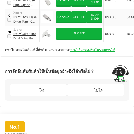
LAZADA
SHOPEE
แฟลชไดร์ฟ USB
USB 2.0
128 
SHOP
High-Speed
Flash Drive
｜
UD4
Xmars
TikTok
9
LAZADA
SHOPEE
แฟลชไดร์ฟ Flash
USB 3.0
64 G
SHOP
Drive Type-C
Ultra Dual Drive
Jaster
USB A
｜
FD-06
10
SHOPEE
แฟลชไดร์ฟ Ultra
USB 3.0
16 G
Dual Drive Go
USB Type-C
หากไม่พบผลิตภัณฑ์ที่กำลังมองหา สามารถ
ส่งคำร้องขอเพิ่มในรายการได้
การจัดอันดับสินค้าใช้เป็นข้อมูลอ้างอิงได้หรือไม่ ?
ใช่
ไม่ใช่
No.1