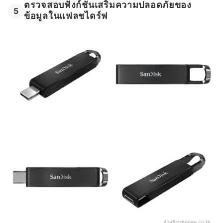
ตรวจสอบฟังก์ชันเสริมความปลอดภัยของ
5
ข้อมูลในแฟลชไดร์ฟ
อ้างอิง:
shopee.co.th