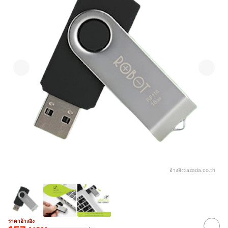
อ้างอิง:
lazada.co.th
ราคาอ้างอิง