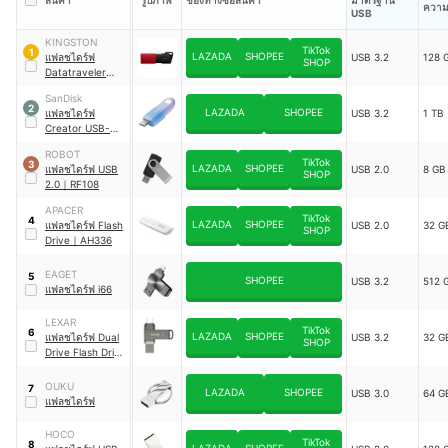
สินค้า
รูปภาพ
ช่องทางซื้อสินค้า
มาตรฐาน
ความ
USB
KINGSTON
TikTok
1
LAZADA
SHOPEE
แฟลชไดร์ฟ
USB 3.2
128 
SHOP
Datatraveler
Exodia M
SanDisk
2
LAZADA
SHOPEE
แฟลชไดร์ฟ
USB 3.2
1 TB
Creator USB-C™
Flashdrive
｜
ROBOT
SDCZ75C-xx-
TikTok
3
LAZADA
SHOPEE
แฟลชไดร์ฟ USB
USB 2.0
8 GB
G46
SHOP
2.0
｜
RF108
APACER
TikTok
4
LAZADA
SHOPEE
แฟลชไดร์ฟ Flash
USB 2.0
32 G
SHOP
Drive
｜
AH336
EAGET
5
SHOPEE
USB 3.2
512 
แฟลชไดร์ฟ i66
LEXAR
TikTok
6
LAZADA
SHOPEE
แฟลชไดร์ฟ Dual
USB 3.2
32 G
SHOP
Drive Flash Drive
2-in-1
｜
D400
OUKU
7
LAZADA
SHOPEE
USB 3.0
64 G
แฟลชไดร์ฟ
HOCO
TikTok
8