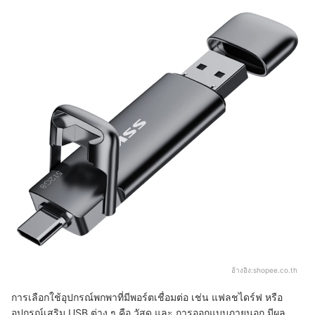
อ้างอิง:
shopee.co.th
การเลือกใช้อุปกรณ์พกพาที่มีพอร์ตเชื่อมต่อ เช่น แฟลชไดร์ฟ หรือ
อุปกรณ์เสริม USB ต่าง ๆ คือ วัสดุ และ การออกแบบภายนอก มีผล