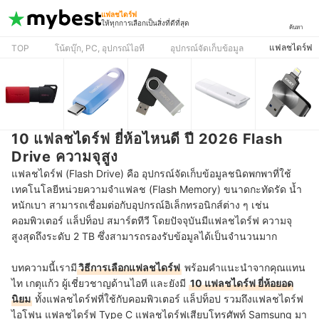
แฟลชไดร์ฟ
ให้ทุกการเลือกเป็นสิ่งที่ดีที่สุด
ค้นหา
แฟลชไดร์ฟ
TOP
โน้ตบุ๊ก, PC, อุปกรณ์ไอที
อุปกรณ์จัดเก็บข้อมูล
10 แฟลชไดร์ฟ ยี่ห้อไหนดี ปี 2026 Flash
Drive ความจุสูง
แฟลชไดร์ฟ (Flash Drive) คือ อุปกรณ์จัดเก็บข้อมูลชนิดพกพาที่ใช้
เทคโนโลยีหน่วยความจำแฟลช (Flash Memory) ขนาดกะทัดรัด น้ำ
หนักเบา สามารถเชื่อมต่อกับอุปกรณ์อิเล็กทรอนิกส์ต่าง ๆ เช่น
คอมพิวเตอร์ แล็ปท็อป สมาร์ตทีวี โดยปัจจุบันมีแฟลชไดร์ฟ ความจุ
สูงสุดถึงระดับ 2 TB ซึ่งสามารถรองรับข้อมูลได้เป็นจำนวนมาก
บทความนี้เรามี
วิธีการเลือกแฟลชไดร์ฟ
พร้อมคำแนะนำจากคุณแทน
ไท เกตุแก้ว ผู้เชี่ยวชาญด้านไอที และยังมี
10 แฟลชไดร์ฟ ยี่ห้อยอด
นิยม
ทั้งแฟลชไดร์ฟที่ใช้กับคอมพิวเตอร์ แล็ปท็อป รวมถึงแฟลชไดร์ฟ
ไอโฟน แฟลชไดร์ฟ Type C แฟลชไดร์ฟเสียบโทรศัพท์ Samsung มา