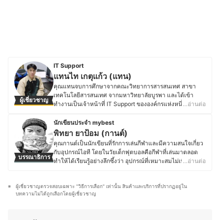
IT Support
แทนไท เกตุแก้ว (แทน)
คุณแทนจบการศึกษาจากคณะวิทยาการสารสนเทศ สาขา
เทคโนโลยีสารสนเทศ จากมหาวิทยาลัยบูรพา และได้เข้า
ผู้เชี่ยวชาญ
ทำงานเป็นเจ้าหน้าที่ IT Support ขององค์กรแห่งหนึ่งหลัง
…อ่านต่อ
เรียนจบ โดยมีประสบการณ์ด้าน IT ระดับ Business ทำหน้าที่
ดูแลทั้ง Hardware และ Software ภายในองค์กรมาหลายปี
นักเขียนประจำ mybest
รวมทั้งคอยดูแลแก้ไขปัญหาการใช้งานคอมพิวเตอร์ เช่น ซ่อม
พิทยา ยาป้อม (กานต์)
คอมพิวเตอร์ Upgrade คอมพิวเตอร์ และตั้งค่าการใช้งานต่าง
คุณกานต์เป็นนักเขียนที่รักการเล่นกีฬาและมีความสนใจเกี่ยว
ๆ ของระบบปฏิบัติการ Windows รวมถึงการใช้ Software
กับอุปกรณ์ไอที โดยในวัยเด็กฟุตบอลคือกีฬาที่เล่นมาตลอด
บรรณาธิการ
ต่าง ๆ ให้มีความพร้อมใช้งานอยู่เสมอ ด้วยความชอบส่วนตัว
ทำให้ได้เรียนรู้อย่างลึกซึ้งว่า อุปกรณ์ที่เหมาะสมไม่เพียงแค่
…อ่านต่อ
คุณแทนมีความสนใจในเรื่องเทคโนโลยีใหม่ ๆ ในชีวิตประจำ
ช่วยให้เล่นได้ดีขึ้น แต่ยังป้องกันอาการบาดเจ็บได้อีกด้วย เช่น
วันอยู่แล้ว จึงคอยเรียนรู้และติดตามเทรนเทคโนโลยีเพื่อ
รองเท้าสตั๊ดแบบไหนเหมาะกับพื้นสนามแบบไหน สนับแข้ง
สามารถนำมาปรับใช้กับชีวิตประจำวันและการทำงานได้
ผู้เชี่ยวชาญตรวจสอบเฉพาะ "วิธีการเลือก" เท่านั้น สินค้าและบริการที่ปรากฏอยู่ใน
ควรเลือกแบบไหนให้กระชับ รวมถึงอุปกรณ์ฝึกซ้อมที่ช่วย
อย่างมีประสิทธิภาพอยู่เสมอ ดังนั้นจากประสบการณ์การ
บทความไม่ได้ถูกเลือกโดยผู้เชี่ยวชาญ
พัฒนาทักษะ ล้วนเป็นสิ่งที่ให้ความสนใจและศึกษาอยู่เสมอ
ทำงานโดยตรงและมีโอกาสได้ใช้งานผลิตภัณฑ์ต่าง ๆ จริง จึง
นอกจากกีฬาแล้ว อุปกรณ์ไอทีต่าง ๆ ก็เป็นอีกสิ่งที่คุณกานต์ชื่น
ทำให้มีความรู้และยังสามารถให้คำแนะนำสำหรับการใช้งาน
ชอบ เพราะต้องใช้ทำงานและเป็นเครื่องมือในการติดตาม
อุปกรณ์ต่าง ๆ ที่เกี่ยวกับด้าน IT ได้อย่างดี