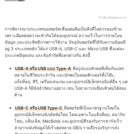
อ้างอิง:
shopee.co.th
การพิจารณาประเภทของพอร์ตเชื่อมต่อถือเป็นสิ่งที่ไม่ควรมองข้าม
เพราะมีผลต่อความเข้ากันได้ของอุปกรณ์ ความเร็วในการถ่ายโอน
ข้อมูล และประสิทธิภาพการใช้งาน ปัจจุบันพอร์ตที่ได้รับความนิยมมี
อยู่ 3 ประเภทหลัก ได้แก่ USB-A, USB-C และ Micro USB ซึ่งแต่ละ
ประเภทมีจุดเด่น และข้อจำกัดที่แตกต่างกัน ดังนี้
USB-A หรือ USB แบบ Type-A
คือรูปแบบหัวต่อที่เห็นกันแพร่
หลายในชีวิตประจำวัน และมักพบในคอมพิวเตอร์ตั้งโต๊ะ,
แล็ปท็อป, ทีวี, เครื่องเล่นเกม และอุปกรณ์อิเล็กทรอนิกส์อื่น ๆ แต่
USB-A ก็มีข้อจำกัดบางอย่าง เช่น ไม่สามารถเสียบหัวต่อได้สอง
ด้าน
USB-C หรือ USB Type-C
คือพอร์ตที่เป็นมาตรฐานใหม่ใน
อุปกรณ์อิเล็กทรอนิกส์สมัยใหม่ โดยเฉพาะในแล็ปท็อป, สมาร์ท
โฟน, แท็บเล็ต, MacBook และอุปกรณ์ที่รองรับการชาร์จเร็ว
สามารถส่งข้อมูลได้เร็วสุดหลาย GB/s รวมถึงรองรับการส่ง