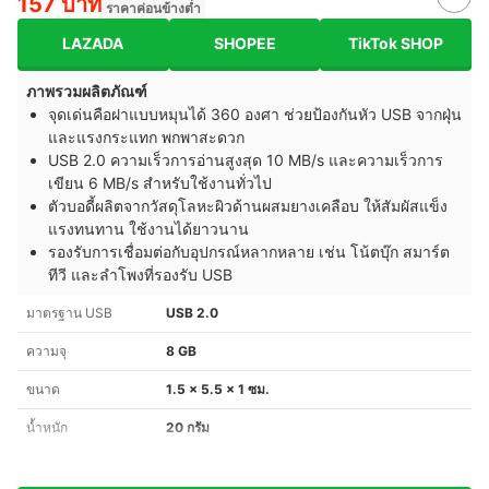
157 บาท
ราคาค่อนข้างต่ำ
LAZADA
SHOPEE
TikTok SHOP
ภาพรวมผลิตภัณฑ์
จุดเด่นคือฝาแบบหมุนได้ 360 องศา ช่วยป้องกันหัว USB จากฝุ่น
และแรงกระแทก พกพาสะดวก
USB 2.0 ความเร็วการอ่านสูงสุด 10 MB/s และความเร็วการ
เขียน 6 MB/s สำหรับใช้งานทั่วไป
ตัวบอดี้ผลิตจากวัสดุโลหะผิวด้านผสมยางเคลือบ ให้สัมผัสแข็ง
แรงทนทาน ใช้งานได้ยาวนาน
รองรับการเชื่อมต่อกับอุปกรณ์หลากหลาย เช่น โน้ตบุ๊ก สมาร์ต
ทีวี และลำโพงที่รองรับ USB
มาตรฐาน USB
USB 2.0
ความจุ
8 GB
ขนาด
1.5 x 5.5 x 1 ซม.
น้ำหนัก
20 กรัม