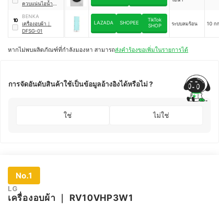
ควบแน่นไอน้ำ
｜
B3T4410W
BENKA
TikTok
10
LAZADA
SHOPEE
เครื่องอบผ้า
｜
ระบบลมร้อน
10 กก
SHOP
DFSG-01
หากไม่พบผลิตภัณฑ์ที่กำลังมองหา สามารถ
ส่งคำร้องขอเพิ่มในรายการได้
การจัดอันดับสินค้าใช้เป็นข้อมูลอ้างอิงได้หรือไม่ ?
ใช่
ไม่ใช่
No.1
LG
เครื่องอบผ้า
｜
RV10VHP3W1