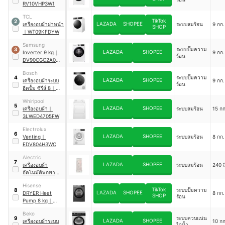
RV10VHP3W1
TCL
TikTok
2
LAZADA
SHOPEE
เครื่องอบผ้าฝาหน้า
ระบบลมร้อน
9 กก.
SHOP
｜
WT09KFDYW
Samsung
ระบบปั๊มความ
3
LAZADA
SHOPEE
Inverter 9 kg
｜
9 กก.
ร้อน
DV90CGC2A0AE
ST
Bosch
ระบบปั๊มความ
4
LAZADA
SHOPEE
เครื่องอบผ้าระบบ
9 กก.
ร้อน
ฮีตปั้ม ซีรีส์ 8
｜
WQB245B0TH
Whirlpool
5
LAZADA
SHOPEE
เครื่องอบผ้า
｜
ระบบลมร้อน
15 กก
3LWED4705FW
Electrolux
6
LAZADA
SHOPEE
Venting
｜
ระบบลมร้อน
8 กก.
EDV804H3WC
Alectric
7
LAZADA
SHOPEE
เครื่องอบผ้า
ระบบลมร้อน
240 ล
อัตโนมัติพกพา
800 วัตต์
｜
Air1
Hisense
TikTok
ระบบปั๊มความ
8
LAZADA
SHOPEE
DRYER Heat
8 กก.
SHOP
ร้อน
Pump 8 kg
｜
DH80N1
Beko
ระบบควบแน่น
9
LAZADA
SHOPEE
เครื่องอบผ้าระบบ
10 กก
ไอน้ำ