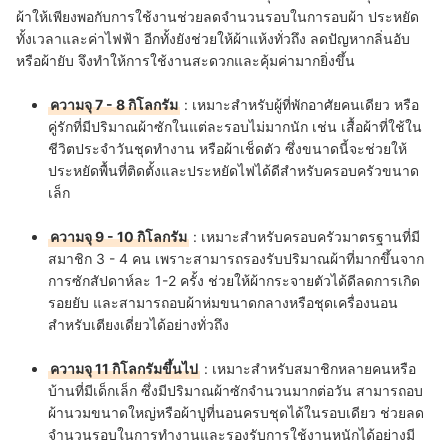
ผ้าให้เพียงพอกับการใช้งานช่วยลดจำนวนรอบในการอบผ้า ประหยัด
ทั้งเวลาและค่าไฟฟ้า อีกทั้งยังช่วยให้ผ้าแห้งทั่วถึง ลดปัญหากลิ่นอับ
หรือผ้ายับ จึงทำให้การใช้งานสะดวกและคุ้มค่ามากยิ่งขึ้น
ความจุ 7 - 8 กิโลกรัม
:
เหมาะสำหรับผู้ที่พักอาศัยคนเดียว หรือ
คู่รักที่มีปริมาณผ้าซักในแต่ละรอบไม่มากนัก เช่น เสื้อผ้าที่ใช้ใน
ชีวิตประจำวันชุดทำงาน หรือผ้าเช็ดตัว ซึ่งขนาดนี้จะช่วยให้
ประหยัดพื้นที่ติดตั้งและประหยัดไฟได้ดีสำหรับครอบครัวขนาด
เล็ก
ความจุ 9 - 10 กิโลกรัม
:
เหมาะสำหรับครอบครัวมาตรฐานที่มี
สมาชิก 3 - 4 คน เพราะสามารถรองรับปริมาณผ้าที่มากขึ้นจาก
การซักสัปดาห์ละ 1-2 ครั้ง ช่วยให้ผ้ากระจายตัวได้ดีลดการเกิด
รอยยับ และสามารถอบผ้าห่มขนาดกลางหรือชุดเครื่องนอน
สำหรับเตียงเดี่ยวได้อย่างทั่วถึง
ความจุ 11 กิโลกรัมขึ้นไป
:
เหมาะสำหรับสมาชิกหลายคนหรือ
บ้านที่มีเด็กเล็ก ซึ่งมีปริมาณผ้าซักจำนวนมากต่อวัน สามารถอบ
ผ้านวมขนาดใหญ่หรือผ้าปูที่นอนครบชุดได้ในรอบเดียว ช่วยลด
จำนวนรอบในการทำงานและรองรับการใช้งานหนักได้อย่างมี