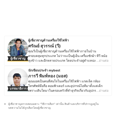
ผู้เชี่ยวชาญด้านเครื่องใช้ไฟฟ้า
ศรัณย์ สุวรรณ์ (วี)
คุณวีเป็นผู้เชี่ยวชาญด้านเครื่องใช้ไฟฟ้าภายในบ้าน
ครอบคลุมทุกประเภท ไม่ว่าจะเป็นตู้เย็น เครื่องซักผ้า ทีวี หม้อ
ผู้เชี่ยวชาญ
หุงข้าว และอีกหลายประเภท โดยประจำอยู่ตำแหน่งฝ่ายขาย
…อ่านต่อ
แผนกเครื่องใช้ไฟฟ้าในสถานประกอบการค้าปลีกขนาดใหญ่
แห่งหนึ่งมาเป็นระยะเวลามากว่า 12 ปี โดยให้คำปรึกษาและ
นักเขียนประจำ mybest
บริการให้กับทั้งกลุ่มลูกค้าบุคคลและลูกค้าองค์กร ซึ่งตลอด
ภารวี พิมพ์ทอง (มอส)
ระยะเวลาการทำงานในด้านนี้ คุณวีได้มีโอกาสไปฝึกอบรม
คุณมอสเป็นคนที่สนใจในเครื่องใช้ไฟฟ้า แกดเจ็ต กล้อง
และทดสอบสินค้าประเภทต่าง ๆ กับบริษัทเครื่องใช้ไฟฟ้า
โทรศัพท์มือถือ คอมพิวเตอร์ และอุปกรณ์ไอทีมาตั้งแต่เด็ก
บรรณาธิการ
หลากหลายแบรนด์ดัง จึงมีความรู้และความเข้าใจในการ
เพราะเติบโตมาในครอบครัวที่ทำธุรกิจเกี่ยวกับอุปกรณ์
…อ่านต่อ
เลือกเครื่องใช้ไฟฟ้าให้ตรงกับวตถุประสงค์ต่าง ๆ รวมทั้งได้รับ
อิเล็กทรอนิกส์ โดยปัจจุบันยังคงติดตามข่าวสารวงการไอที
ข้อมูลของผลิตภัณฑ์ใหม่ ๆ ที่จะวางขายในตลาดอยู่เรื่อย ๆ
อย่างต่อเนื่อง ไม่ว่าจะเป็นการเปิดตัวอุปกรณ์ใหม่ เทคโนโลยี
นอกจากนี้ คุณวียังมีหน้าที่ศึกษาข้อมูลสินค้าเครื่องใช้ไฟฟ้า
ผู้เชี่ยวชาญตรวจสอบเฉพาะ "วิธีการเลือก" เท่านั้น สินค้าและบริการที่ปรากฏอยู่ใน
ล่าสุด หรือแนวโน้มของตลาดอุปกรณ์อิเล็กทรอนิกส์ นอกจาก
จากแบรนด์อื่น ๆ นอกเหนือจากแบรนด์ที่ตนเองดูแล เพื่อนำมา
บทความไม่ได้ถูกเลือกโดยผู้เชี่ยวชาญ
การอัปเดตข้อมูลสินค้าไอทีแล้ว คุณมอสยังชื่นชอบงานช่าง
เปรียบเทียบ หาจุดเด่นในการขายและเพิ่มเติมความรู้ใหม่ ๆ
และ DIY โดยมักซ่อมแซมอุปกรณ์อิเล็กทรอนิกส์และเครื่องใช้