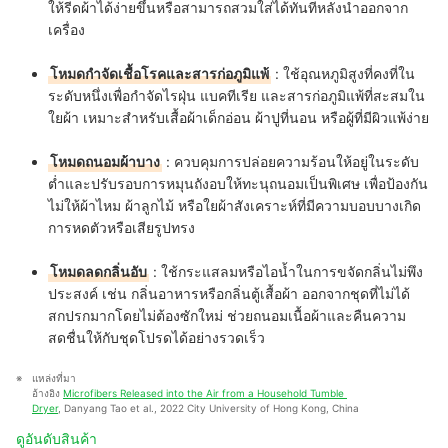
ให้รีดผ้าได้ง่ายขึ้นหรือสามารถสวมใส่ได้ทันทีหลังนำออกจาก
เครื่อง
โหมดกำจัดเชื้อโรคและสารก่อภูมิแพ้
:
ใช้อุณหภูมิสูงที่คงที่ใน
ระดับหนึ่งเพื่อกำจัดไรฝุ่น แบคทีเรีย และสารก่อภูมิแพ้ที่สะสมใน
ใยผ้า เหมาะสำหรับเสื้อผ้าเด็กอ่อน ผ้าปูที่นอน หรือผู้ที่มีผิวแพ้ง่าย
โหมดถนอมผ้าบาง
:
ควบคุมการปล่อยความร้อนให้อยู่ในระดับ
ต่ำและปรับรอบการหมุนถังอบให้ทะนุถนอมเป็นพิเศษ เพื่อป้องกัน
ไม่ให้ผ้าไหม ผ้าลูกไม้ หรือใยผ้าสังเคราะห์ที่มีความบอบบางเกิด
การหดตัวหรือเสียรูปทรง
โหมดลดกลิ่นอับ
:
ใช้กระแสลมหรือไอน้ำในการขจัดกลิ่นไม่พึง
ประสงค์ เช่น กลิ่นอาหารหรือกลิ่นตู้เสื้อผ้า ออกจากชุดที่ไม่ได้
สกปรกมากโดยไม่ต้องซักใหม่ ช่วยถนอมเนื้อผ้าและคืนความ
สดชื่นให้กับชุดโปรดได้อย่างรวดเร็ว
แหล่งที่มา
อ้างอิง 
Microfibers Released into the Air from a Household Tumble 
Dryer
, Danyang Tao et al., 2022 City University of Hong Kong, China
ดูอันดับสินค้า