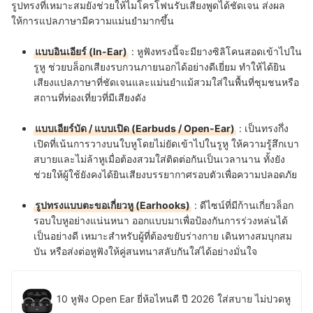
รูปทรงที่เหมาะสมยังช่วยให้ไมโครโฟนรับเสียงพูดได้ชัดเจน ส่งผล
ให้การแปลภาษามีความแม่นยำมากขึ้น
แบบอินเอียร์ (In-Ear)
: หูฟังทรงนี้จะมียางซิลิโคนสอดเข้าไปใน
รูหู ช่วยบล็อกเสียงรบกวนภายนอกได้อย่างดีเยี่ยม ทำให้ได้ยิน
เสียงแปลภาษาที่ชัดเจนและแม่นยำแม้สวมใส่ในพื้นที่ชุมชนหรือ
สถานที่ท่องเที่ยวที่มีเสียงดัง
แบบเอียร์บัด / แบบเปิด (Earbuds / Open-Ear)
: เป็นทรงกึ่ง
เปิดที่เน้นการวางบนใบหูโดยไม่ยัดเข้าไปในรูหู ให้ความรู้สึกเบา
สบายและไม่ล้าหูเมื่อต้องสวมใส่ติดต่อกันเป็นเวลานาน ทั้งยัง
ช่วยให้ผู้ใช้ยังคงได้ยินเสียงบรรยากาศรอบตัวเพื่อความปลอดภัย
รูปทรงแบบตะขอเกี่ยวหู (Earhooks)
: ดีไซน์ที่มีก้านเกี่ยวล็อก
รอบใบหูอย่างแน่นหนา ออกแบบมาเพื่อป้องกันการร่วงหล่นได้
เป็นอย่างดี เหมาะสำหรับผู้ที่ต้องขยับร่างกาย เดินทางสมบุกสม
บัน หรือส่งต่อหูฟังให้คู่สนทนาสลับกันใส่ได้อย่างมั่นใจ
10 หูฟัง Open Ear ยี่ห้อไหนดี ปี 2026 ใส่สบาย ไม่ปวดหู