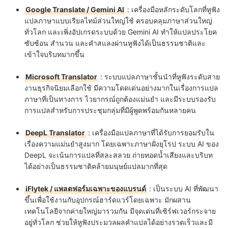
Google Translate / Gemini AI
: เครื่องมือหลักระดับโลกที่หูฟัง
แปลภาษาแบบเรียลไทม์ส่วนใหญ่ใช้ ครอบคลุมภาษาส่วนใหญ่
ทั่วโลก และเพิ่งอัปเกรดระบบด้วย Gemini AI ทำให้แปลประโยค
ซับซ้อน สำนวน และคำสแลงผ่านหูฟังได้เป็นธรรมชาติและ
เข้าใจบริบทมากขึ้น
Microsoft Translator
: ระบบแปลภาษาชั้นนำที่หูฟังระดับสาย
งานธุรกิจนิยมเลือกใช้ มีความโดดเด่นอย่างมากในเรื่องการแปล
ภาษาที่เป็นทางการ ไวยากรณ์ถูกต้องแม่นยำ และมีระบบรองรับ
การแปลสำหรับการประชุมกลุ่มที่มีผู้พูดพร้อมกันหลายคน
DeepL Translator
: เครื่องมือแปลภาษาที่ได้รับการยอมรับใน
เรื่องความแม่นยำสูงมาก โดยเฉพาะภาษาฝั่งยุโรป ระบบ AI ของ
DeepL จะเน้นการแปลที่สละสลวย ถ่ายทอดน้ำเสียงและบริบท
ได้อย่างเป็นธรรมชาติคล้ายมนุษย์แปลมากที่สุด
iFlytek / แพลตฟอร์มเฉพาะของแบรนด์
: เป็นระบบ AI ที่พัฒนา
ขึ้นเพื่อใช้งานกับอุปกรณ์ฮาร์ดแวร์โดยเฉพาะ มักผสาน
เทคโนโลยีจากค่ายใหญ่มารวมกัน มีจุดเด่นที่เซิร์ฟเวอร์กระจาย
อยู่ทั่วโลก ช่วยให้หูฟังประมวลผลคำแปลได้อย่างรวดเร็วและมี