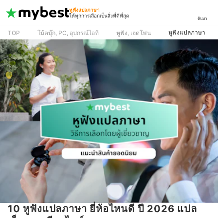
หูฟังแปลภาษา
ให้ทุกการเลือกเป็นสิ่งที่ดีที่สุด
ค้นหา
หูฟังแปลภาษา
TOP
โน้ตบุ๊ก, PC, อุปกรณ์ไอที
หูฟัง, เฮดโฟน
10 หูฟังแปลภาษา ยี่ห้อไหนดี ปี 2026 แปล