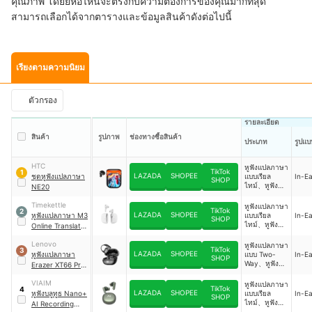
คุณภาพ โดยยี่ห้อไหนจะตรงกับความต้องการของคุณมากที่สุด
สามารถเลือกได้จากตารางและข้อมูลสินค้าดังต่อไปนี้
เรียงตามความนิยม
ตัวกรอง
รายละเอียด
สินค้า
รูปภาพ
ช่องทางซื้อสินค้า
ประเภท
รูปแบ
HTC
หูฟังแปลภาษา
TikTok
1
LAZADA
SHOPEE
ชุดหูฟังแปลภาษา
แบบเรียล
In-Ea
SHOP
ไทม์、หูฟัง
NE20
แปลภาษาแบบ
ใช้ AI หรือ
Timekettle
หูฟังแปลภาษา
TikTok
2
ผ่านแอป
LAZADA
SHOPEE
หูฟังแปลภาษา M3
แบบเรียล
In-Ea
SHOP
ไทม์、หูฟัง
Online Translator
แปลภาษาแบบ
Earbuds
Two-Way、หู
Lenovo
หูฟังแปลภาษา
TikTok
3
ฟังแปลภาษา
LAZADA
SHOPEE
หูฟังแปลภาษา
แบบ Two-
In-Ea
SHOP
แบบใช้ AI
Way、หูฟัง
Erazer XT66 Pro
หรือผ่าน
แปลภาษาแบบ
AI
แอป、หูฟัง
ใช้ AI หรือ
VIAIM
หูฟังแปลภาษา
แปลภาษาแบบ
TikTok
4
ผ่านแอป
LAZADA
SHOPEE
หูฟังบลูทูธ Nano+
แบบเรียล
In-Ea
SHOP
Offline
ไทม์、หูฟัง
AI Recording
แปลภาษาแบบ