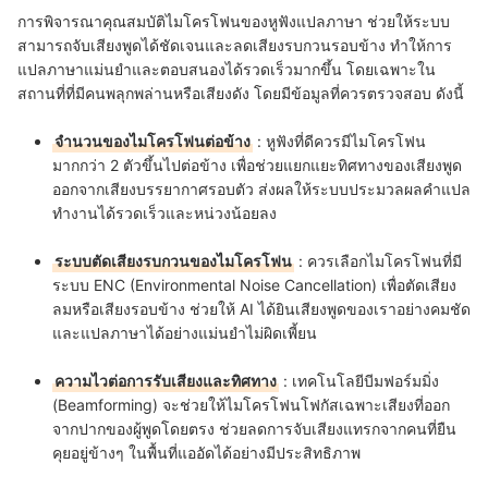
การพิจารณาคุณสมบัติไมโครโฟนของหูฟังแปลภาษา ช่วยให้ระบบ
สามารถจับเสียงพูดได้ชัดเจนและลดเสียงรบกวนรอบข้าง ทำให้การ
แปลภาษาแม่นยำและตอบสนองได้รวดเร็วมากขึ้น โดยเฉพาะใน
สถานที่ที่มีคนพลุกพล่านหรือเสียงดัง โดยมีข้อมูลที่ควรตรวจสอบ ดังนี้
จำนวนของไมโครโฟนต่อข้าง
: หูฟังที่ดีควรมีไมโครโฟน
มากกว่า 2 ตัวขึ้นไปต่อข้าง เพื่อช่วยแยกแยะทิศทางของเสียงพูด
ออกจากเสียงบรรยากาศรอบตัว ส่งผลให้ระบบประมวลผลคำแปล
ทำงานได้รวดเร็วและหน่วงน้อยลง
ระบบตัดเสียงรบกวนของไมโครโฟน
: ควรเลือกไมโครโฟนที่มี
ระบบ ENC (Environmental Noise Cancellation) เพื่อตัดเสียง
ลมหรือเสียงรอบข้าง ช่วยให้ AI ได้ยินเสียงพูดของเราอย่างคมชัด
และแปลภาษาได้อย่างแม่นยำไม่ผิดเพี้ยน
ความไวต่อการรับเสียงและทิศทาง
: เทคโนโลยีบีมฟอร์มมิ่ง
(Beamforming) จะช่วยให้ไมโครโฟนโฟกัสเฉพาะเสียงที่ออก
จากปากของผู้พูดโดยตรง ช่วยลดการจับเสียงแทรกจากคนที่ยืน
คุยอยู่ข้างๆ ในพื้นที่แออัดได้อย่างมีประสิทธิภาพ