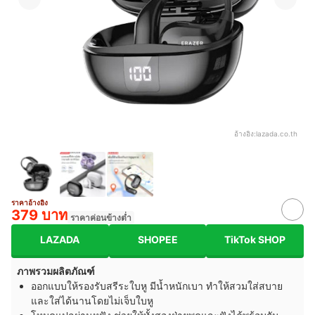
อ้างอิง:
lazada.co.th
ราคาอ้างอิง
379 บาท
ราคาค่อนข้างต่ำ
LAZADA
SHOPEE
TikTok SHOP
ภาพรวมผลิตภัณฑ์
ออกแบบให้รองรับสรีระใบหู มีน้ำหนักเบา ทำให้สวมใส่สบาย
และใส่ได้นานโดยไม่เจ็บใบหู