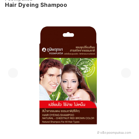
Hair Dyeing Shampoo
อ้างอิง:
poompuksa.com