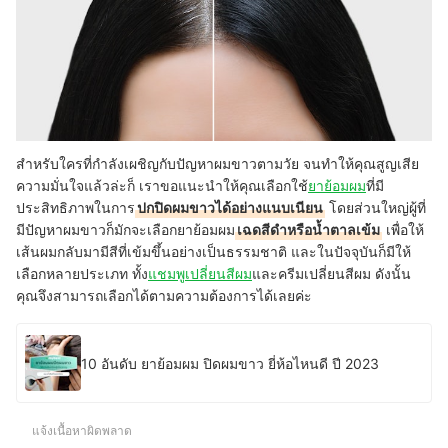
สำหรับใครที่กำลังเผชิญกับปัญหาผมขาวตามวัย จนทำให้คุณสูญเสีย
ความมั่นใจแล้วล่ะก็ เราขอแนะนำให้คุณเลือกใช้
ยาย้อมผม
ที่มี
ประสิทธิภาพในการ
ปกปิดผมขาวได้อย่างแนบเนียน
โดยส่วนใหญ่ผู้ที่
มีปัญหาผมขาวก็มักจะเลือกยาย้อมผม
เฉดสีดำหรือน้ำตาลเข้ม
เพื่อให้
เส้นผมกลับมามีสีที่เข้มขึ้นอย่างเป็นธรรมชาติ และในปัจจุบันก็มีให้
เลือกหลายประเภท ทั้ง
แชมพูเปลี่ยนสีผม
และครีมเปลี่ยนสีผม ดังนั้น
คุณจึงสามารถเลือกได้ตามความต้องการได้เลยค่ะ
10 อันดับ ยาย้อมผม ปิดผมขาว ยี่ห้อไหนดี ปี 2023
แจ้งเนื้อหาผิดพลาด