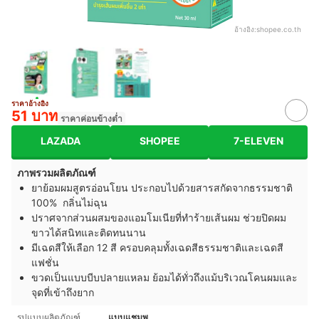
อ้างอิง:
shopee.co.th
ราคาอ้างอิง
51 บาท
ราคาค่อนข้างต่ำ
LAZADA
SHOPEE
7-ELEVEN
ภาพรวมผลิตภัณฑ์
ยาย้อมผมสูตรอ่อนโยน ประกอบไปด้วยสารสกัดจากธรรมชาติ
100% กลิ่นไม่ฉุน
ปราศจากส่วนผสมของแอมโมเนียที่ทำร้ายเส้นผม ช่วยปิดผม
ขาวได้สนิทและติดทนนาน
มีเฉดสีให้เลือก 12 สี ครอบคลุมทั้งเฉดสีธรรมชาติและเฉดสี
แฟชั่น
ขวดเป็นแบบบีบปลายแหลม ย้อมได้ทั่วถึงแม้บริเวณโคนผมและ
จุดที่เข้าถึงยาก
รูปแบบผลิตภัณฑ์
แบบแชมพู