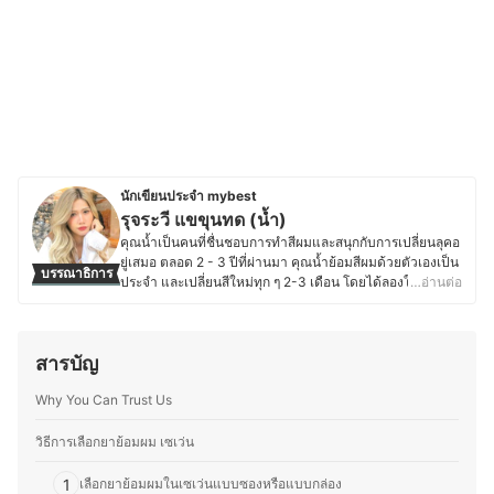
นักเขียนประจำ mybest
รุจระวี แขขุนทด (น้ำ)
คุณน้ำเป็นคนที่ชื่นชอบการทำสีผมและสนุกกับการเปลี่ยนลุคอ
ยู่เสมอ ตลอด 2 - 3 ปีที่ผ่านมา คุณน้ำย้อมสีผมด้วยตัวเองเป็น
บรรณาธิการ
ประจำ และเปลี่ยนสีใหม่ทุก ๆ 2-3 เดือน โดยได้ลองใช้ยาย้อม
…อ่านต่อ
ผมหลากหลายประเภท ไม่ว่าจะเป็นแบบโฟม ครีม หรือสเปรย์
ชั่วคราว ด้วยความชอบส่วนตัวทำให้คุณน้ำติดตามเทรนด์สี
ผมใหม่ ๆ อยู่เสมอ และสนุกกับการทดลองเฉดสีต่าง ๆ เพื่อดูว่า
สารบัญ
สีไหนเข้ากับตัวเองและดูแลเส้นผมอย่างไรหลังทำสี จาก
ประสบการณ์ลองผิดลองถูกจึงทำให้ได้เรียนรู้ว่า ยาย้อมผม
Why You Can Trust Us
แต่ละแบบมีข้อดีข้อเสียแตกต่างกัน ทั้งในเรื่องของความติด
ทน การปกปิดผมขาว และผลกระทบต่อสภาพเส้นผม คุณน้ำจึง
ต้องการแบ่งปันประสบการณ์เกี่ยวกับการทำสีผม เพื่อช่วยให้
วิธีการเลือกยาย้อมผม เซเว่น
คนที่สนใจสามารถเลือกสีที่เหมาะกับตัวเอง และทำสีผมได้
อย่างมั่นใจมากขึ้น ไม่ว่าจะเป็นมือใหม่ที่อยากลองเปลี่ยนลุค
1
เลือกยาย้อมผมในเซเว่นแบบซองหรือแบบกล่อง