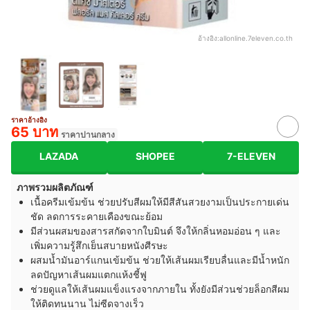
อ้างอิง:
allonline.7eleven.co.th
ราคาอ้างอิง
65 บาท
ราคาปานกลาง
LAZADA
SHOPEE
7-ELEVEN
ภาพรวมผลิตภัณฑ์
เนื้อครีมเข้มข้น ช่วยปรับสีผมให้มีสีสันสวยงามเป็นประกายเด่น
ชัด ลดการระคายเคืองขณะย้อม
มีส่วนผสมของสารสกัดจากใบมินต์ จึงให้กลิ่นหอมอ่อน ๆ และ
เพิ่มความรู้สึกเย็นสบายหนังศีรษะ
ผสมน้ำมันอาร์แกนเข้มข้น ช่วยให้เส้นผมเรียบลื่นและมีน้ำหนัก
ลดปัญหาเส้นผมแตกแห้งชี้ฟู
ช่วยดูแลให้เส้นผมแข็งแรงจากภายใน ทั้งยังมีส่วนช่วยล็อกสีผม
ให้ติดทนนาน ไม่ซีดจางเร็ว