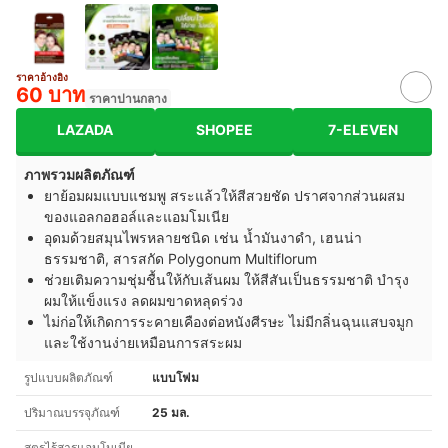
ราคาอ้างอิง
60 บาท
ราคาปานกลาง
LAZADA
SHOPEE
7-ELEVEN
ภาพรวมผลิตภัณฑ์
ยาย้อมผมแบบแชมพู สระแล้วให้สีสวยชัด ปราศจากส่วนผสม
ของแอลกอฮอล์และแอมโมเนีย
อุดมด้วยสมุนไพรหลายชนิด เช่น น้ำมันงาดำ, เฮนน่า
ธรรมชาติ, สารสกัด Polygonum Multiflorum
ช่วยเติมความชุ่มชื้นให้กับเส้นผม ให้สีสันเป็นธรรมชาติ บำรุง
ผมให้แข็งแรง ลดผมขาดหลุดร่วง
ไม่ก่อให้เกิดการระคายเคืองต่อหนังศีรษะ ไม่มีกลิ่นฉุนแสบจมูก
และใช้งานง่ายเหมือนการสระผม
รูปแบบผลิตภัณฑ์
แบบโฟม
ปริมาณบรรจุภัณฑ์
25 มล.
สูตรไร้สารแอมโมเนีย