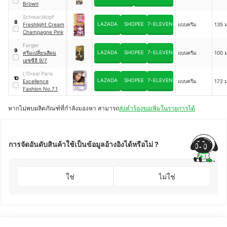
Brown
Schwarzkopf
8
LAZADA
SHOPEE
7-ELEVEN
Freshlight Cream
แบบครีม
135 
Champagne Pink
Farger
9
LAZADA
SHOPEE
7-ELEVEN
ครีมเปลี่ยนสีผม
แบบครีม
100 
เอชซีอี 9/7
L'Oreal Paris
10
LAZADA
SHOPEE
7-ELEVEN
Excellence
แบบครีม
172 
Fashion No.7.1
หากไม่พบผลิตภัณฑ์ที่กำลังมองหา สามารถ
ส่งคำร้องขอเพิ่มในรายการได้
การจัดอันดับสินค้าใช้เป็นข้อมูลอ้างอิงได้หรือไม่ ?
ใช่
ไม่ใช่