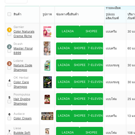
รายละเอียด
สินค้า
รูปภาพ
ช่องทางซื้อสินค้า
รูปแบบ
ปริมา
ผลิตภัณฑ์
ภัณฑ์
Garnier
1
LAZADA
SHOPEE
Color Naturals
แบบครีม
30 ม
Creme Riche
Dcash
2
LAZADA
SHOPEE
7-ELEVEN
Master Floral
แบบครีม
60 ม
B899
Lolane
3
LAZADA
SHOPEE
7-ELEVEN
Nature Code
แบบแชมพู
30 ม
Shampoo
OK Herbal
4
LAZADA
SHOPEE
7-ELEVEN
Color Care
แบบแชมพู
30 ม
Shampoo
Poompuksa
5
LAZADA
SHOPEE
7-ELEVEN
Hair Dyeing
แบบโฟม
25 ม
Shampoo
Audace
6
LAZADA
SHOPEE
7-ELEVEN
แบบครีม
13 มล
Color Cream
Liese
7
LAZADA
SHOPEE
Bubble Soft
แบบโฟม
108 