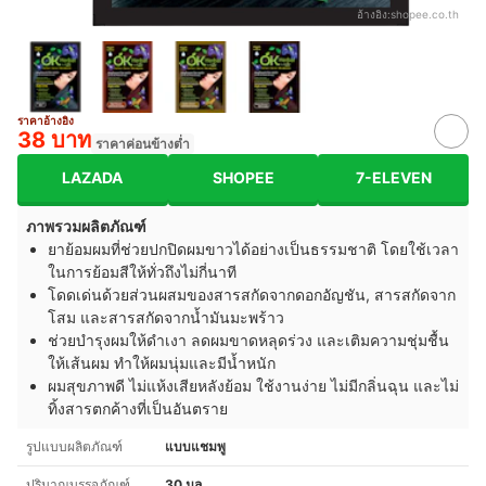
อ้างอิง:
shopee.co.th
ราคาอ้างอิง
38 บาท
ราคาค่อนข้างต่ำ
LAZADA
SHOPEE
7-ELEVEN
ภาพรวมผลิตภัณฑ์
ยาย้อมผมที่ช่วยปกปิดผมขาวได้อย่างเป็นธรรมชาติ โดยใช้เวลา
ในการย้อมสีให้ทั่วถึงไม่กี่นาที
โดดเด่นด้วยส่วนผสมของสารสกัดจากดอกอัญชัน, สารสกัดจาก
โสม และสารสกัดจากน้ำมันมะพร้าว
ช่วยบำรุงผมให้ดำเงา ลดผมขาดหลุดร่วง และเติมความชุ่มชื้น
ให้เส้นผม ทำให้ผมนุ่มและมีน้ำหนัก
ผมสุขภาพดี ไม่แห้งเสียหลังย้อม ใช้งานง่าย ไม่มีกลิ่นฉุน และไม่
ทิ้งสารตกค้างที่เป็นอันตราย
รูปแบบผลิตภัณฑ์
แบบแชมพู
ปริมาณบรรจุภัณฑ์
30 มล.