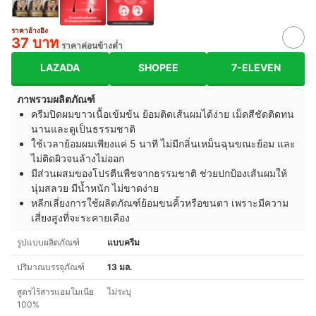
ราคาอ้างอิง
37 บาท
ราคาค่อนข้างต่ำ
LAZADA
SHOPEE
7-ELEVEN
ภาพรวมผลิตภัณฑ์
ครีมปิดผมขาวเนื้อเข้มข้น ย้อมติดเส้นผมได้ง่าย เม็ดสีชัดติดทน
นานและดูเป็นธรรมชาติ
ใช้เวลาย้อมผมเพียงแค่ 5 นาที ไม่มีกลิ่นเหม็นฉุนขณะย้อม และ
ไม่ติดผิวจนล้างไม่ออก
มีส่วนผสมของโปรตีนพืชจากธรรมชาติ ช่วยปกป้องเส้นผมให้
นุ่มสลวย มีน้ำหนัก ไม่ขาดง่าย
หลีกเลี่ยงการใช้ผลิตภัณฑ์ย้อมขนคิ้วหรือขนตา เพราะมีความ
เสี่ยงสูงที่จะระคายเคือง
รูปแบบผลิตภัณฑ์
แบบครีม
ปริมาณบรรจุภัณฑ์
13 มล.
สูตรไร้สารแอมโมเนีย
ไม่ระบุ
100%