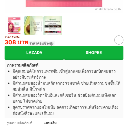
อ้างอิง:
lazada.co.th
ราคาอ้างอิง
308 บาท
ราคาค่อนข้างสูง
LAZADA
SHOPEE
ภาพรวมผลิตภัณฑ์
มีคุณสมบัติในการแทรกซึมเข้าสู่แกนผมเพื่อการปกปิดผมขาว
อย่างมีประสิทธิภาพ
มีส่วนผสมของน้ำมันสกัดจากธรรมชาติ ช่วยเติมความชุ่มชื้นให้
ผมนุ่มลื่น มีน้ำหนัก
มีส่วนผสมของวิตามินอีและกลีเซอรีน ช่วยป้องกันผมแห้งแตก
ปลาย ไม่ขาดง่าย
สูตรปราศจากแอมโมเนีย ลดการเกิดอาการแพ้หรือระคายเคือง
ต่อหนังศีรษะและเส้นผม
รูปแบบผลิตภัณฑ์
แบบครีม