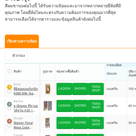
สีผมชานมต่อไปนี้ ได้รับความนิยมและมาจากหลากหลายยี่ห้อที่มี
คุณภาพ โดยยี่ห้อไหนจะตรงกับความต้องการของคุณมากที่สุด
สามารถเลือกได้จากตารางและข้อมูลสินค้าดังต่อไปนี้
เรียงตามความนิยม
ตัวกรอง
รายละเอียด
สินค้า
รูปภาพ
ช่องทางซื้อสินค้า
ปริมา
ประเภท
ภัณฑ์
Kota
TikTok
1
LAZADA
SHOPEE
สีย้อมผมออร์แกนิก
แบบครีม
100 
SHOP
#396 Milk Tea
Brown
Berina
TikTok
2
LAZADA
SHOPEE
ยาย้อมผม สีชานม
แบบครีม
60 m
SHOP
ไต้หวัน A30 +
A38
Dcash
TikTok
3
LAZADA
SHOPEE
Master Floral
แบบครีม
50 m
SHOP
Mass Color
Cream #B899
Farger