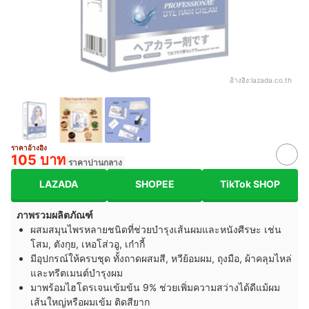
อ้างอิง:
lazada.co.th
ราคาอ้างอิง
105 บาท
ราคาปานกลาง
LAZADA
SHOPEE
TikTok SHOP
ภาพรวมผลิตภัณฑ์
ผสมสมุนไพรหลายชนิดที่ช่วยบำรุงเส้นผมและหนังศีรษะ เช่น
โสม, ตังกุย, เหอโส่วอู, เก๋ากี้
มีอุปกรณ์ให้ครบชุด ทั้งถาดผสมสี, หวีย้อมผม, ถุงมือ​, ผ้าคลุมไหล่
และทรีตเมนต์บำรุงผม
มาพร้อมไฮโดรเจนเข้มข้น 9% ช่วยเพิ่มความสว่างได้ดีแม้ผม
เส้นใหญ่หรือผมเข้ม ติดสียาก