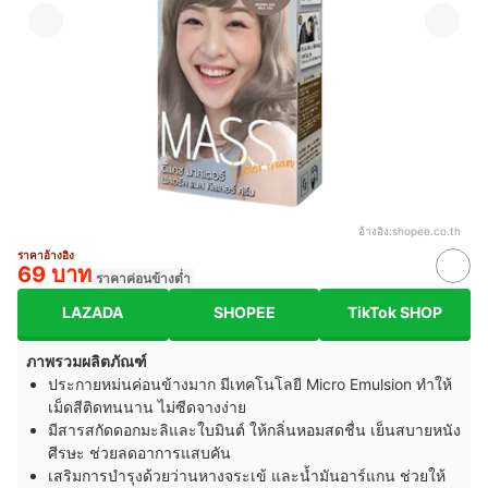
อ้างอิง:
shopee.co.th
ราคาอ้างอิง
69 บาท
ราคาค่อนข้างต่ำ
LAZADA
SHOPEE
TikTok SHOP
ภาพรวมผลิตภัณฑ์
ประกายหม่นค่อนข้างมาก มีเทคโนโลยี Micro Emulsion ทำให้
เม็ดสีติดทนนาน ไม่ซีดจางง่าย
มีสารสกัดดอกมะลิและใบมินต์ ให้กลิ่นหอมสดชื่น เย็นสบายหนัง
ศีรษะ ช่วยลดอาการแสบคัน
เสริมการบำรุงด้วยว่านหางจระเข้ และน้ำมันอาร์แกน ช่วยให้