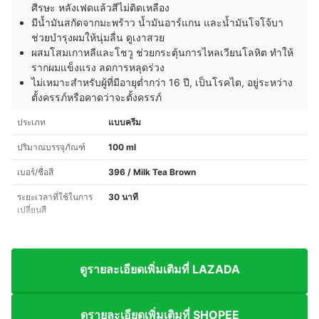
ศีรษะ หลังเฟดแล้วสีไม่ติดเหลือง
มีน้ำมันสกัดจากมะพร้าว น้ำมันอาร์แกน และน้ำมันโจโจ้บา
ช่วยบำรุงผมให้นุ่มลื่น ดูเงาสวย
ผสมโสมเกาหลีและโชวู ช่วยกระตุ้นการไหลเวียนโลหิต ทำให้
รากผมแข็งแรง ลดการหลุดร่วง
ไม่เหมาะสำหรับผู้ที่มีอายุต่ำกว่า 16 ปี, เป็นโรคไต, อยู่ระหว่าง
ตั้งครรภ์หรือคาดว่าจะตั้งครรภ์
ประเภท
แบบครีม
ปริมาณบรรจุภัณฑ์
100 ml
เบอร์/ชื่อสี
396 / Milk Tea Brown
ระยะเวลาที่ใช้ในการ
30 นาที
เปลี่ยนสี
ดูรายละเอียดเพิ่มเติมที่ LAZADA
ดูรายละเอียดเพิ่มเติมที่ SHOPEE