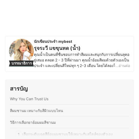
นักเขียนประจำ mybest
รุจระวี แขขุนทด (น้ำ)
คุณน้ำเป็นคนที่ชื่นชอบการทำสีผมและสนุกกับการเปลี่ยนลุคอ
ยู่เสมอ ตลอด 2 - 3 ปีที่ผ่านมา คุณน้ำย้อมสีผมด้วยตัวเองเป็น
บรรณาธิการ
ประจำ และเปลี่ยนสีใหม่ทุก ๆ 2-3 เดือน โดยได้ลองใช้ยาย้อม
…อ่านต่อ
ผมหลากหลายประเภท ไม่ว่าจะเป็นแบบโฟม ครีม หรือสเปรย์
ชั่วคราว ด้วยความชอบส่วนตัวทำให้คุณน้ำติดตามเทรนด์สี
ผมใหม่ ๆ อยู่เสมอ และสนุกกับการทดลองเฉดสีต่าง ๆ เพื่อดูว่า
สารบัญ
สีไหนเข้ากับตัวเองและดูแลเส้นผมอย่างไรหลังทำสี จาก
ประสบการณ์ลองผิดลองถูกจึงทำให้ได้เรียนรู้ว่า ยาย้อมผม
Why You Can Trust Us
แต่ละแบบมีข้อดีข้อเสียแตกต่างกัน ทั้งในเรื่องของความติด
ทน การปกปิดผมขาว และผลกระทบต่อสภาพเส้นผม คุณน้ำจึง
ต้องการแบ่งปันประสบการณ์เกี่ยวกับการทำสีผม เพื่อช่วยให้
สีผมชานม เหมาะกับสีผิวแบบไหน
คนที่สนใจสามารถเลือกสีที่เหมาะกับตัวเอง และทำสีผมได้
อย่างมั่นใจมากขึ้น ไม่ว่าจะเป็นมือใหม่ที่อยากลองเปลี่ยนลุค
วิธีการเลือกยาย้อมผมสีชานม
หรือคนที่ชอบทำสีผมเป็นประจำ
ประวัติของ รุจระวี แขขุนทด (น้ำ)
1
เลือกระดับเฉดสีย้อมผมชานมให้เหมาะกับสไตล์ของตัวเอง