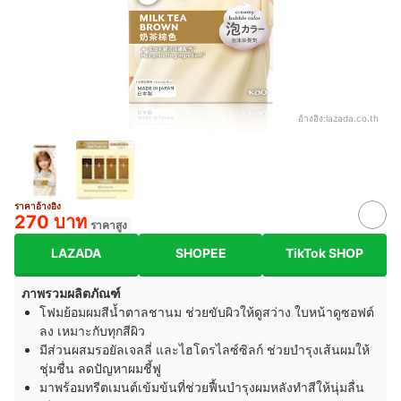
อ้างอิง:
lazada.co.th
ราคาอ้างอิง
270 บาท
ราคาสูง
LAZADA
SHOPEE
TikTok SHOP
ภาพรวมผลิตภัณฑ์
โฟมย้อมผมสีน้ำตาลชานม ช่วยขับผิวให้ดูสว่าง ใบหน้าดูซอฟต์
ลง เหมาะกับทุกสีผิว
มีส่วนผสมรอยัลเจลลี่ และไฮโดรไลซ์ซิลก์ ช่วยบำรุงเส้นผมให้
ชุ่มชื่น ลดปัญหาผมชี้ฟู
มาพร้อมทรีตเมนต์เข้มข้นที่ช่วยฟื้นบำรุงผมหลังทำสีให้นุ่มลื่น