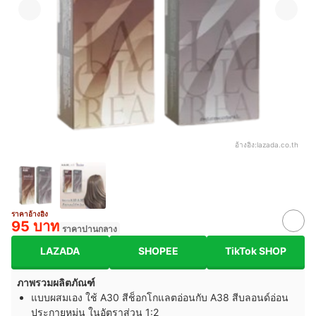
อ้างอิง:
lazada.co.th
ราคาอ้างอิง
95 บาท
ราคาปานกลาง
LAZADA
SHOPEE
TikTok SHOP
ภาพรวมผลิตภัณฑ์
แบบผสมเอง ใช้ A30 สีช็อกโกแลตอ่อนกับ A38 สีบลอนด์อ่อน
ประกายหม่น ในอัตราส่วน 1:2