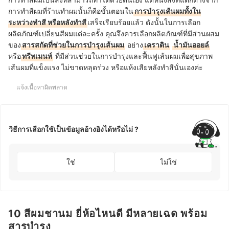
การทำสีผมที่ร้านทำผมนั้นก็คือขั้นตอนใน
การบำรุงเส้นผมทั้งใน
ระหว่างทำสี หรือหลังทำสี
เสร็จเรียบร้อยแล้ว ดังนั้นในการเลือก
ผลิตภัณฑ์เปลี่ยนสีผมแต่ละครั้ง คุณจึงควรเลือกผลิตภัณฑ์ที่มีส่วนผสม
ของ
สารสกัดที่ช่วยในการบำรุงเส้นผม
อย่าง
เคราติน
น้ำมันออยล์
หรือ
ทรีทเมนท์
ที่มีส่วนช่วยในการบำรุงและฟื้นฟูเส้นผมเพื่อสุขภาพ
เส้นผมที่แข็งแรง ไม่ขาดหลุดร่วง หรือแห้งเสียหลังทำสีนั่นเองค่ะ
แจ้งเนื้อหาผิดพลาด
วิธีการเลือกใช้เป็นข้อมูลอ้างอิงได้หรือไม่ ?
ใช่
ไม่ใช่
10 สีผมชานม ยี่ห้อไหนดี มีหลายเฉด พร้อม
สารบำรุง