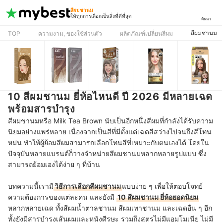
สีผมชานม
ให้ทุกการเลือกเป็นสิ่งที่ดีที่สุด
ค้นหา
สีผมชานม
TOP
ความงาม, ของใช้ส่วนตัว
ผลิตภัณฑ์เปลี่ยนสีผม
10 สีผมชานม ยี่ห้อไหนดี ปี 2026 มีหลายเฉด
พร้อมสารบำรุง
สีผมชานมหรือ Milk Tea Brown นับเป็นอีกหนึ่งสีผมที่กำลังได้รับความ
นิยมอย่างแพร่หลาย เนื่องจากเป็นสีที่มีตั้งแต่เฉดสีสว่างไปจนถึงสีโทน
หม่น ทำให้ผู้ย้อมสีผมสามารถเลือกโทนสีที่เหมาะกับตนเองได้ โดยใน
ปัจจุบันหลายแบรนด์ก็วางจำหน่ายสีผมชานมหลากหลายรูปแบบ ซึ่ง
สามารถย้อมเองได้ง่าย ๆ ที่บ้าน
บทความนี้เรามี
วิธีการเลือกสีผมชานม
แบบง่าย ๆ เพื่อให้ตอบโจทย์
ความต้องการของแต่ละคน และยังมี
10 สีผมชานม ยี่ห้อยอดนิยม
หลากหลายเฉด ทั้งสีผมน้ำตาลชานม สีผมเทาชานม และเฉดอื่น ๆ อีก
ทั้งยังมีสารบำรุงเส้นผมและหนังศีรษะ รวมถึงสูตรไม่มีแอมโมเนีย ไม่มี