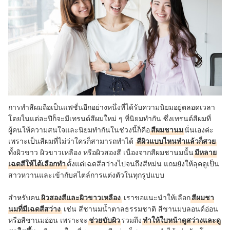
การทำสีผมถือเป็นแฟชั่นอีกอย่างหนึ่งที่ได้รับความนิยมอยู่ตลอดเวลา
โดยในแต่ละปีก็จะมีเทรนด์สีผมใหม่ ๆ ที่นิยมทำกัน ซึ่งเทรนด์สีผมที่
ผู้คนให้ความสนใจและนิยมทำกันในช่วงนี้ก็คือ
สีผมชานม
นั่นเองค่ะ
เพราะเป็นสีผมที่ไม่ว่าใครก็สามารถทำได้
สีผิวแบบไหนทำแล้วก็สวย
ทั้งผิวขาว ผิวขาวเหลือง หรือผิวสองสี เนื่องจากสีผมชานมนั้น
มีหลาย
เฉดสีให้ได้เลือกทำ
ตั้งแต่เฉดสีสว่างไปจนถึงสีหม่น แถมยังให้ลุคดูเป็น
สาวหวานและเข้ากับสไตล์การแต่งตัวในทุกรูปแบบ
สำหรับคน
ผิวสองสีและผิวขาวเหลือง
เราขอแนะนำให้เลือก
สีผมชา
นมที่มีเฉดสีสว่าง
เช่น สีชานมน้ำตาลธรรมชาติ สีชานมบลอนด์อ่อน
หรือสีชานมอ่อน เพราะจะ
ช่วยขับผิว
รวมถึง
ทำให้ใบหน้าดูสว่างและดู