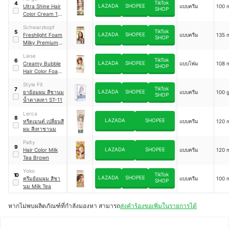
Brown Ash Milk
TikTok
4
LAZADA
SHOPEE
Ultra Shine Hair
แบบครีม
100 
Tea
SHOP
Color Cream 11-
CB Milk Tea
Schwarzkopf
Beige
TikTok
5
LAZADA
SHOPEE
Freshlight Foam
แบบครีม
135 
SHOP
Milky Premium
Beige
Liese
TikTok
6
LAZADA
SHOPEE
Creamy Bubble
แบบโฟม
108 
SHOP
Hair Color Foam
สี Milk Tea Brown
Style Fit
TikTok
7
LAZADA
SHOPEE
ยาย้อมผม สีชานม
แบบครีม
100 
SHOP
น้ำตาลเทา ST-11
Lerca
8
LAZADA
SHOPEE
ทรีตเมนต์ เปลี่ยนสี
แบบครีม
120 
ผม สีเทาชานม
Palty
9
LAZADA
SHOPEE
Hair Color Milk
แบบครีม
120 
Tea Brown
Yoko
TikTok
10
LAZADA
SHOPEE
ครีมย้อมผม สีชา
แบบครีม
100 
SHOP
นม Milk Tea
หากไม่พบผลิตภัณฑ์ที่กำลังมองหา สามารถ
ส่งคำร้องขอเพิ่มในรายการได้