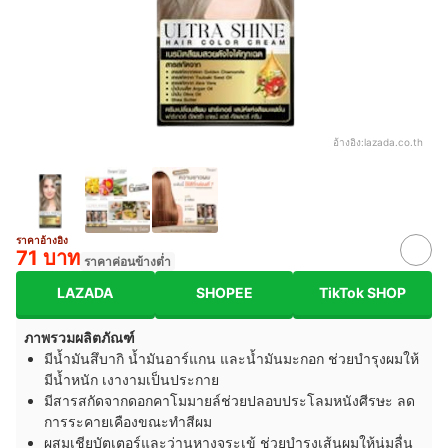
อ้างอิง:
lazada.co.th
ราคาอ้างอิง
71 บาท
ราคาค่อนข้างต่ำ
LAZADA
SHOPEE
TikTok SHOP
ภาพรวมผลิตภัณฑ์
มีน้ำมันสึบากิ น้ำมันอาร์แกน และน้ำมันมะกอก ช่วยบำรุงผมให้
มีน้ำหนัก เงางามเป็นประกาย
มีสารสกัดจากดอกคาโมมายล์ช่วยปลอบประโลมหนังศีรษะ ลด
การระคายเคืองขณะทำสีผม
ผสมเชียบัตเตอร์และว่านหางจระเข้ ช่วยบำรุงเส้นผมให้นุ่มลื่น