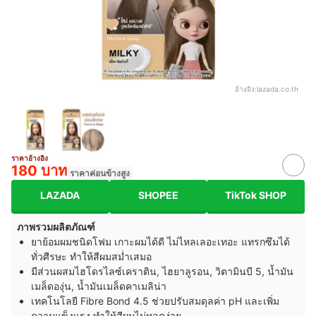
อ้างอิง:
lazada.co.th
ราคาอ้างอิง
180 บาท
ราคาค่อนข้างสูง
LAZADA
SHOPEE
TikTok SHOP
ภาพรวมผลิตภัณฑ์
ยาย้อมผมชนิดโฟม เกาะผมได้ดี ไม่ไหลเลอะเทอะ แทรกซึมได้
ทั่วศีรษะ ทำให้สีผมสม่ำเสมอ
มีส่วนผสมไฮโดรไลซ์เคราติน, ไฮยาลูรอน, วิตามินบี 5, น้ำมัน
เมล็ดองุ่น, น้ำมันเมล็ดคาเมลิน่า
เทคโนโลยี Fibre Bond 4.5 ช่วยปรับสมดุลค่า pH และเพิ่ม
ความแข็งแรง ทำให้สีผมไม่หลุดง่าย