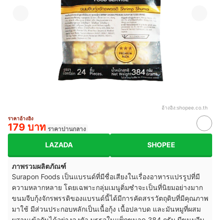
อ้างอิง:
shopee.co.th
ราคาอ้างอิง
179 บาท
ราคาปานกลาง
LAZADA
SHOPEE
ภาพรวมผลิตภัณฑ์
Surapon Foods เป็นแบรนด์ที่มีชื่อเสียงในเรื่องอาหารแปรรูปที่มี
ความหลากหลาย โดยเฉพาะกลุ่มเมนูติ่มซำจะเป็นที่นิยมอย่างมาก
ขนมจีบกุ้งจักรพรรดิของแบรนด์นี้ได้มีการคัดสรรวัตถุดิบที่มีคุณภาพ
มาใช้ มีส่วนประกอบหลักเป็นเนื้อกุ้ง เนื้อปลาบด และมันหมูที่ผสม
ผสานเข้ากันได้อย่างลงตัว บรรจุในแพ็กขนาด 384 กรัม มีขนมจีบ