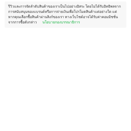
รีวิวและการจัดลำดับสินค้าของเราเป็นไปอย่างอิสระ โดยไม่ได้รับอิทธิพลจาก
การสนับสนุนของแบรนด์หรือการจ่ายเงินเพื่อโปรโมตสินค้าแต่อย่างใด แต่
หากคุณเลือกซื้อสินค้าผ่านลิงก์ของเรา ทางเว็บไซต์อาจได้รับค่าคอมมิชชั่น
จากการซื้อดังกล่าว
นโยบายกองบรรณาธิการ