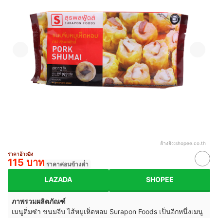
อ้างอิง:
shopee.co.th
ราคาอ้างอิง
115 บาท
ราคาค่อนข้างต่ำ
LAZADA
SHOPEE
ภาพรวมผลิตภัณฑ์
เมนูติ่มซำ ขนมจีบ ไส้หมูเห็ดหอม Surapon Foods เป็นอีกหนึ่งเมนู