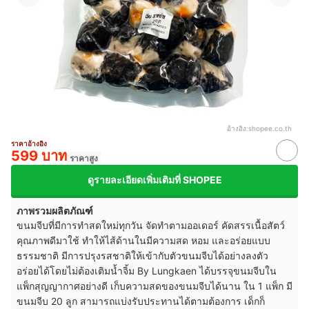
อ้างอิง:
shopee.co.th
ราคาอ้างอิง
599 บาท
ราคาสูง
ดูรายละเอียดเพิ่มเติมที่ SHOPEE
ภาพรวมผลิตภัณฑ์
ขนมจีบที่มีการทำสดใหม่ทุกวัน จัดทำตามออเดอร์ คัดสรรเนื้อสัตว์
คุณภาพดีมาใช้ ทำให้ไส้ด้านในมีความสด หอม และอร่อยแบบ
ธรรมชาติ มีการปรุงรสชาติให้เข้ากับตัวขนมจีบได้อย่างลงตัว
อร่อยได้โดยไม่ต้องเติมน้ำจิ้ม By Lungkaen ได้บรรจุขนมจีบใน
แพ็กสุญญากาศอย่างดี เก็บความสดของขนมจีบได้นาน ใน 1 แพ็ก มี
ขนมจีบ 20 ลูก สามารถแบ่งรับประทานได้ตามต้องการ เด็กก็