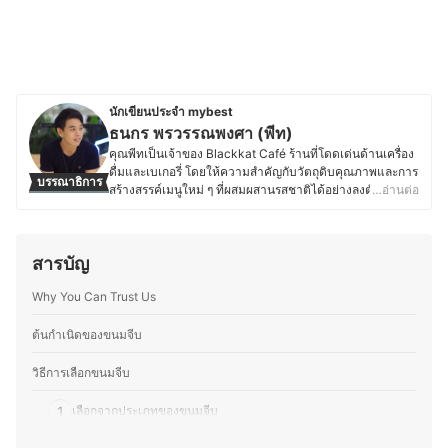
นักเขียนประจำ mybest
ธนกร พรวรรณพงศา (พีท)
คุณพีทเป็นเจ้าของ Blackkat Café ร้านที่โดดเด่นด้านเครื่อง
ดื่มและเบเกอรี่ โดยให้ความสำคัญกับวัตถุดิบคุณภาพและการ
บรรณาธิการ
สร้างสรรค์เมนูใหม่ ๆ ที่ผสมผสานรสชาติได้อย่างลงตัว ด้วย
…อ่านต่อ
ความหลงใหลในอาหาร เบเกอรี่ และเครื่องดื่ม ทำให้คุณพีท
ใส่ใจตั้งแต่การเลือกวัตถุดิบ กระบวนการทำ ไปจนถึงการ
ตกแต่งเมนูให้มีเอกลักษณ์ และพื้นฐานด้านการท่องเที่ยวและ
สารบัญ
การโรงแรมจากมหาวิทยาลัยเนชั่น ยังส่งเสริมให้คุณพีทเข้าใจ
ศาสตร์ของอาหารและเครื่องดื่ม รวมถึงการสร้างประสบการณ์
Why You Can Trust Us
ที่น่าประทับใจให้ลูกค้า ตั้งแต่การพัฒนาเมนูตามฤดูกาล กา
รอบเบเกอรี่สดใหม่ ไปจนถึงการจับคู่เครื่องดื่มกับขนมให้อร่อย
ลงตัว โดยนอกจากบริหารร้าน คุณพีทยังติดตามเทรนด์อาหาร
ต้นกำเนิดของขนมจีบ
ทดลองวัตถุดิบใหม่ ๆ และแบ่งปันความรู้ผ่านบทความด้าน
อาหาร เบเกอรี่ และการพัฒนาเมนูต่าง ๆ เพื่อให้ผู้ที่สนใจ
วิธีการเลือกขนมจีบ
สามารถนำไปต่อยอดได้อีกด้วย
ประวัติของ ธนกร พรวรรณพงศา (พีท)
1
เลือกจากประเภทของขนมจีบ