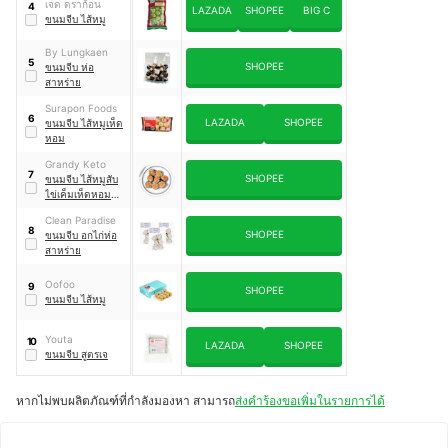
เจด ดราก้อน
4
LAZADA
SHOPEE
BIG C
ขนมจีบ ไส้หมู
By Lungkaen
5
SHOPEE
ขนมจีบ ห่อ
สาหร่าย
Surapon Foods
6
LAZADA
SHOPEE
ขนมจีบ ไส้หมูเห็ด
หอม
Grandy Keto
7
SHOPEE
ขนมจีบ ไส้หมูสับ
ไข่เค็มเห็ดหอม
สูตรคีโต
Clean Paradise
8
SHOPEE
ขนมจีบ อกไก่ห่อ
สาหร่าย
Oofoo
9
SHOPEE
ขนมจีบ ไส้หมู
Youta
10
LAZADA
SHOPEE
ขนมจีบ สูตรเจ
หากไม่พบผลิตภัณฑ์ที่กำลังมองหา สามารถ
ส่งคำร้องขอเพิ่มในรายการได้