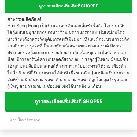
ดูรายละเอียดเพิ่มเติมที่ SHOPEE
ภาพรวมผลิตภัณฑ์
Hua Seng Hong เป็นร้านอาหารจีนและติ่มซำชื่อดัง โดยขนมจีบ
ไส้กุ้งเป็นเมนูยอดฮิตของทางร้าน มีความอร่อยแบบไม่เหมือนใคร
ทางร้านเลือกสรรวัตถุดิบเกรดพรีเมียมมาใช้ และมีกระบวนการผลิต
รวมถึงการปรุงรสที่เป็นเอกลักษณ์เฉพาะของทางแบรนด์ มีส่วน
ประกอบของกุ้งแบบเน้น ๆ ผสมผสานกับเนื้อหมูและเนื้อปลาบดเล็ก
น้อย มีการการันตีความปลอดภัยจาก อย. บรรจุอยู่ในซอง มีขนมจีบ
12 ลูก ขนมจีบมีขนาดพอดีคำ สามารถรับประทานได้ง่าย เพียงนำ
ไปนึ่ง 8 นาทีก็รับประทานได้ทันที เนื้อขนมจีบนุ่มเหมือนรับประทาน
สดที่ร้าน มีกลิ่นหอม รสชาติกลมกล่อม รสชาติถูกใจกลุ่มวัยรุ่นและ
ผู้ใหญ่ สามารถเก็บในช่องแช่แข็งได้นานถึง 6 เดือน
ดูรายละเอียดเพิ่มเติมที่ SHOPEE
แจ้งเนื้อหาผิดพลาด