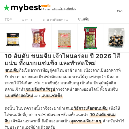
ขนมจีบ
ให้ทุกการเลือกเป็นสิ่งที่ดีที่สุด
ค้นหา
ขนมจีบ
TOP
อาหาร
อาหารพร้อมทาน
10 อันดับ ขนมจีบ เจ้าไหนอร่อย ปี 2026 ไส้
แน่น ทั้งแบบแช่แข็ง และทำสดใหม่
ขนมจีบ
ถือเป็นอาหารที่อยู่คู่คนไทยมาช้านาน เนื่องจากเป็นอาหารที่
รับประทานง่ายและมีรสชาติกลมกล่อม ทานได้ทุกเพศทุกวัย มีหลาก
หลายไส้ให้เลือก เช่น ขนมจีบกุ้ง ขนมจีบหมู เป็นต้น
ปัจจุบันผู้ผลิต
หลายเจ้าทำ
ขนมจีบสำเร็จรูป
วางจำหน่ายทางออนไลน์ ทั้งขนมจีบ
แบบที่ทำสดใหม่
และ
แบบแช่แข็ง
ดังนั้น ในบทความนี้เราจึงจะมานำเสนอ
วิธีการเลือกขนมจีบ
เพื่อให้
ได้ขนมจีบที่ถูกปาก รสชาติอร่อย พร้อมทั้งแนะนำ
10 อันดับ ขนม
จีบ
เจ้าดัง นอกจากนี้ ยังมีของแถมเป็น
สูตรขนมจีบง่าย ๆ
สำหรับทำไว้
รับประทานเองที่บ้านด้วยครับ