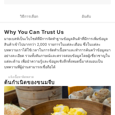
2
เลือกไส้ขนมจีบที่ชื่นชอบ
3
เลือกขนมจีบจากร้านที่ใช้วัตถุดิบมีคุณภาพ ปราศจากสารปรุงแต่ง
วิธีการเลือก
อันดับ
4
เลือกขนมจีบจากร้านดังเจ้าอร่อย เพื่อนำไปเป็นของฝาก
Why You Can Trust Us
10 อันดับ ขนมจีบ เจ้าไหนอร่อย ไส้แน่น ทั้งแบบแช่แข็ง และทำสดใหม่
มายเบสท์เป็นเว็บไซต์ที่มีการจัดทำฐานข้อมูลสินค้าที่มีการเพิ่มข้อมูล
สินค้าเข้าไปมากกว่า 2,000 รายการในแต่ละเดือน ซึ่งในแต่ละ
บทความเราได้ใช้เวลาในการจัดทำเนื้อหาและทำการค้นคว้าข้อมูลมา
อย่างละเอียด รวมทั้งสัมภาษณ์และตรวจสอบข้อมูลโดยผู้เชี่ยวชาญใน
แต่ละด้าน เพื่อนำความรู้และข้อมูลเชิงลึกทั้งหมดนี้มาส่งมอบเป็น
บทความที่ผู้อ่านสามารถเชื่อถือได้
แจ้งเนื้อหาผิดพลาด
ต้นกำเนิดของขนมจีบ