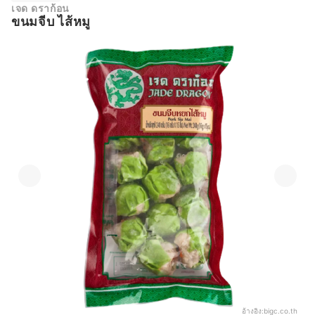
เจด ดราก้อน
ขนมจีบ ไส้หมู
อ้างอิง:
bigc.co.th