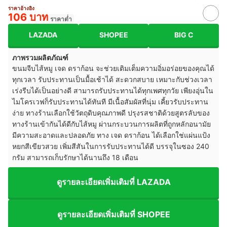
ราคาอ้างอิง
106 บาท
ราคาต่ำ
LAZADA
SHOPEE
BIG C
ภาพรวมผลิตภัณฑ์
ขนมจีบไส้หมู เจด ดราก้อน จะช่วยเติมเต็มความอิ่มอร่อยของคุณได้
ทุกเวลา รับประทานเป็นมื้อเช้าได้ สะดวกสบาย เหมาะกับช่วงเวลา
เร่งรีบได้เป็นอย่างดี สามารถรับประทานได้ทุกเพศทุกวัย เพียงอุ่นใน
ไมโครเวฟก็รับประทานได้ทันที มีเ
นื้อสัมผัสที่นุ่ม เคี้ยวรับประทาน
ง่าย
ทางร้านเลือกใช้วัตถุดิบคุณภาพดี ปรุงรสชาติด้วยสูตรลับของ
ทางร้านเข้ากันได้ดีกับไส้หมู ผ่านกระบวนการผลิตที่ถูกหลักอนามัย
มีความสะอาดและปลอดภัย ทาง เจด ดราก้อน ได้เลือกใช่แผ่นแป้ง
หยกสีเขียวสวย เพิ่มสีสันในการรับประทานได้ดี บรรจุในซอง 240
กรัม สามารถเก็บรักษาได้นานถึง 18 เดือน
ดูรายละเอียดเพิ่มเติมที่ LAZADA
ดูรายละเอียดเพิ่มเติมที่ SHOPEE