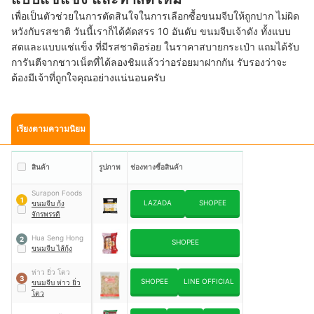
เพื่อเป็นตัวช่วยในการตัดสินใจในการเลือกซื้อขนมจีบให้ถูกปาก ไม่ผิด
หวังกับรสชาติ วันนี้เราก็ได้คัดสรร 10 อันดับ ขนมจีบเจ้าดัง ทั้งแบบ
สดและแบบแช่แข็ง ที่มีรสชาติอร่อย ในราคาสบายกระเป๋า แถมได้รับ
การันตีจากชาวเน็ตที่ได้ลองชิมแล้วว่าอร่อยมาฝากกัน รับรองว่าจะ
ต้องมีเจ้าที่ถูกใจคุณอย่างแน่นอนครับ
เรียงตามความนิยม
สินค้า
รูปภาพ
ช่องทางซื้อสินค้า
Surapon Foods
1
LAZADA
SHOPEE
ขนมจีบ กุ้ง
จักรพรรดิ
Hua Seng Hong
2
SHOPEE
ขนมจีบ ไส้กุ้ง
ห่าว ยิ่ว โตว
3
SHOPEE
LINE OFFICIAL
ขนมจีบ ห่าว ยิ่ว
โตว