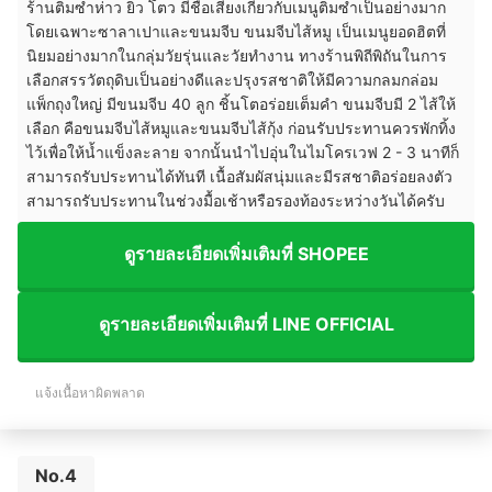
ร้านติ่มซำห่าว ยิ่ว โตว มีชื่อเสียงเกี่ยวกับเมนูติ่มซำเป็นอย่างมาก
โดยเฉพาะซาลาเปาและขนมจีบ ขนมจีบไส้หมู เป็นเมนูยอดฮิตที่
นิยมอย่างมากในกลุ่มวัยรุ่นและวัยทำงาน ทางร้านพิถีพิถันในการ
เลือกสรรวัตถุดิบเป็นอย่างดีและปรุงรสชาติให้มีความกลมกล่อม
แพ็กถุงใหญ่ มีขนมจีบ 40 ลูก ชิ้นโตอร่อยเต็มคำ ขนมจีบมี 2 ไส้ให้
เลือก คือขนมจีบไส้หมูและขนมจีบไส้กุ้ง ก่อนรับประทานควรพักทิ้ง
ไว้เพื่อให้น้ำแข็งละลาย จากนั้นนำไปอุ่นในไมโครเวฟ 2 - 3 นาทีก็
สามารถรับประทานได้ทันที เนื้อสัมผัสนุ่มและมีรสชาติอร่อยลงตัว
สามารถรับประทานในช่วงมื้อเช้าหรือรองท้องระหว่างวันได้ครับ
ดูรายละเอียดเพิ่มเติมที่ SHOPEE
ดูรายละเอียดเพิ่มเติมที่ LINE OFFICIAL
แจ้งเนื้อหาผิดพลาด
No.4