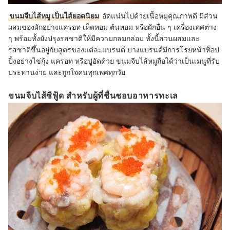
ขนมจีบไส้หมู เป็นไส้ยอดนิยม
อัดแน่นไปด้วยเนื้อหมูคุณภาพดี มีส่วน
ผสมของผักอย่างแครอท เห็ดหอม ต้นหอม หรือผักอื่น ๆ เครื่องเทศต่าง
ๆ พร้อมทั้งยังปรุงรสชาติให้มีความกลมกล่อม ทั้งนี้ส่วนผสมและ
รสชาติขึ้นอยู่กับสูตรของแต่ละแบรนด์ บางแบรนด์มีการโรยหน้าท็อป
ปิ้งอย่างไข่กุ้ง แครอท หรือปูอัดด้วย ขนมจีบไส้หมูถือได้ว่าเป็นเมนูที่รับ
ประทานง่าย และถูกใจคนทุกเพศทุกวัย
ขนมจีบไส้ซีฟู้ด สำหรับผู้ที่ชื่นชอบอาหารทะเล