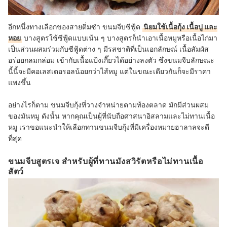
อีกหนึ่งทางเลือกของสายติ่มซำ ขนมจีบซีฟู้ด
นิยมใช้เนื้อกุ้ง เนื้อปู และ
หอย
บางสูตรใช้ซีฟู้ดแบบเน้น ๆ บางสูตรก็นำเอาเนื้อหมูหรือเนื้อไก่มา
เป็นส่วนผสมร่วมกับซีฟู้ดต่าง ๆ มีรสชาติที่เป็นเอกลักษณ์ เนื้อสัมผัส
อร่อยกลมกล่อม เข้ากับเนื้อแป้งเกี๊ยวได้อย่างลงตัว ซึ่งขนมจีบลักษณะ
นี้นี้จะมีคอเลสเตอรอลน้อยกว่าไส้หมู แต่ในขณะเดียวกันก็จะมีราคา
แพงขึ้น
อย่างไรก็ตาม ขนมจีบกุ้งที่วางจำหน่ายตามท้องตลาด มักมีส่วนผสม
ของมันหมู ดังนั้น หากคุณเป็นผู้ที่นับถือศาสนาอิสลามและไม่ทานเนื้อ
หมู เราขอแนะนำให้เลือกทานขนมจีบกุ้งที่มีเครื่องหมายฮาลาลจะดี
ที่สุด
ขนมจีบสูตรเจ สำหรับผู้ที่ทานมังสวิรัตหรือไม่ทานเนื้อ
สัตว์