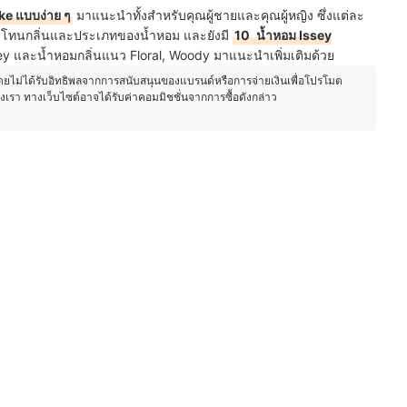
ke แบบง่าย ๆ
มาแนะนำทั้งสำหรับคุณผู้ชายและคุณผู้หญิง ซึ่งแต่ละ
ตามโทนกลิ่นและประเภทของน้ำหอม
และยังมี
10
น้ำหอม Issey
ssey และน้ำหอมกลิ่นแนว Floral, Woody มาแนะนำเพิ่มเติมด้วย
โดยไม่ได้รับอิทธิพลจากการสนับสนุนของแบรนด์หรือการจ่ายเงินเพื่อโปรโมต
องเรา ทางเว็บไซต์อาจได้รับค่าคอมมิชชั่นจากการซื้อดังกล่าว