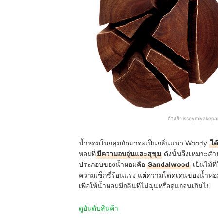
อ้างอิง:
isseymiyakep
น้ำหอมในกลุ่มถัดมาจะเป็นกลิ่นแนว Woody
ได
หอมที่
มีความอบอุ่นและสุขุม
ดังนั้นจึงเหมาะสำ
ประกอบของน้ำหอมคือ
Sandalwood
เป็นไม้ที
ความเซ็กซี่ร้อนแรง แต่ความโดดเด่นของน้ำห
เพื่อให้น้ำหอมมีกลิ่นที่ไม่ฉุนหรือดูแก่จนเกินไป
ดูอันดับสินค้า