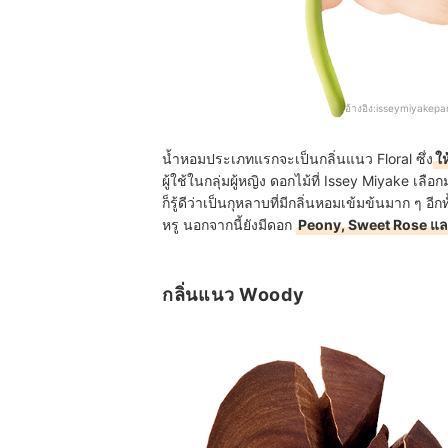
อ้างอิง:
isseymiyakep
น้ำหอมประเภทแรกจะเป็นกลิ่นแนว Floral ซึ่ง
ใ
ผู้ใช้ในกลุ่มผู้หญิง ดอกไม้ที่ Issey Miyake เล
ก็รู้ดีว่าเป็นกุหลาบที่มีกลิ่นหอมเข้มข้นมาก ๆ อีกทั
หรู นอกจากนี้ยังมีดอก
Peony, Sweet Rose แ
กลิ่นแนว Woody