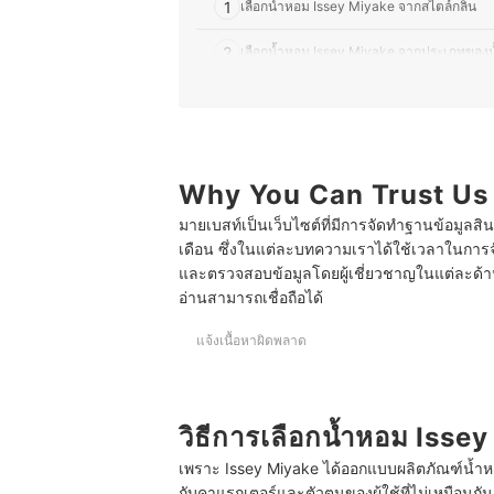
1
เลือกน้ำหอม Issey Miyake จากสไตล์กลิ่น
2
เลือกน้ำหอม Issey Miyake จากประเภทของ
3
เลือกน้ำหอม Issey Miyake ที่เป็นรุ่นเด่นขอ
10 น้ำหอม Issey Miyake กลิ่นไหนหอม ฉีดได้ทั้งผู้ห
บทความที่เกี่ยวข้องกับน้ำหอม Issey Miyake
Why You Can Trust Us
มายเบสท์เป็นเว็บไซต์ที่มีการจัดทำฐานข้อมูลสิ
เดือน ซึ่งในแต่ละบทความเราได้ใช้เวลาในการจ
และตรวจสอบข้อมูลโดยผู้เชี่ยวชาญในแต่ละด้าน เ
อ่านสามารถเชื่อถือได้
แจ้งเนื้อหาผิดพลาด
วิธีการเลือกน้ำหอม Isse
เพราะ Issey Miyake ได้ออกแบบผลิตภัณฑ์น้ำหอม
กับคาแรกเตอร์และตัวตนของผู้ใช้ที่ไม่เหมือนกัน