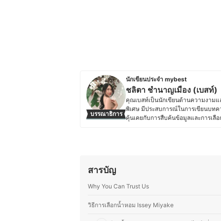
นักเขียนประจำ mybest
ชลิตา ชำนาญเมือง (เบสท์)
คุณเบสท์เป็นนักเขียนด้านความงามและ
พิเศษ มีประสบการณ์ในการเขียนบทคว
บรรณาธิการ
คุ้นเคยกับการสืบค้นข้อมูลและการเลื
ตัวเอง คุณเบสท์จึงให้ความสำคัญกับก
รวมถึงอุปกรณ์ที่ช่วยเสริมสุขอนามัย ไ
ทำความสะอาดร่างกายต่าง ๆ โดยมักจะ
ผลิตภัณฑ์ที่เลือกใช้มีคุณภาพและป
ข้อมูลที่ซับซ้อนให้อ่านง่าย เข้าใจได้เร
สารบัญ
ติดตามเทรนด์ความงาม เทคโนโลยีด้า
สมัยและน่าเชื่อถืออีกด้วย
Why You Can Trust Us
ประวัติของ ชลิตา ชำนาญเมือง (เบ
วิธีการเลือกน้ำหอม Issey Miyake