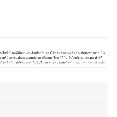
ไลฟ์สไตล์ที่มีความสนใจเกี่ยวกับของใช้ส่วนตัวและผลิตภัณฑ์ดูแลร่างกายเป็น
ามรีวิวและแปลคอนเทนต์ภาษาอังกฤษ-ไทย ให้กับเว็บไซต์ต่างประเทศ ทำให้
อกใช้ผลิตภัณฑ์ที่เหมาะสมกับผู้บริโภค ด้วยความสนใจด้านสุขภาพและการดูแล
…อ่านต่อ
ารเลือกใช้สกินแคร์ เครื่องสำอาง ผลิตภัณฑ์ดูแลเส้นผม ของใช้ในชีวิตประจำวัน
ม่ว่าจะเป็นแปรงสีฟันไฟฟ้า เครื่องโกนขน โลชั่นบำรุงผิว หรือผลิตภัณฑ์สำหรับ
ศึกษาส่วนผสมและคุณสมบัติของผลิตภัณฑ์อย่างละเอียด เพื่อให้มั่นใจว่า
ลอดภัย จากประสบการณ์ที่ผ่านมาทำให้คุณเบสท์มีความสามารถในการถ่ายทอด
็ว เพื่อช่วยให้ผู้อ่านตัดสินใจเลือกสินค้าที่เหมาะกับตนเองมากที่สุด อีกทั้งยังชอบ
นสุขภาพ และแนวทางการพัฒนาผลิตภัณฑ์ใหม่ ๆ ทำให้บทความมีข้อมูลที่ทัน
สท์)