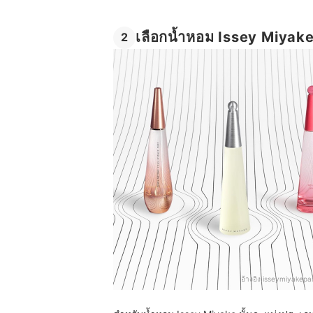
เลือกน้ำหอม Issey Miya
2
อ้างอิง:
isseymiyakep