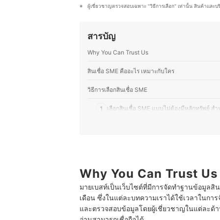
ง่าย และตอบโจทย์การใช้งานในชีวิตป
ผู้เชี่ยวชาญตรวจสอบเฉพาะ "วิธีการเลือก" เท่านั้น สินค้าและบ
ประวัติของ กองบรรณาธิการ mybe
สารบัญ
Why You Can Trust Us
สินเชื่อ SME คืออะไร เหมาะกับใคร
วิธีการเลือกสินเชื่อ SME
1
เลือกสินเชื่อ SME แบบไม่ต้องมีหลักทรัพย์ สำห
2
เลือกสินเชื่อ SME ที่อนุมัติไว กู้ได้หลากหลา
3
เลือกสินเชื่อ SME ที่ให้วงเงินสูง ดอกเบี้ยต่ำ
4
เลือกสินเชื่อ SME ที่ให้ระยะเวลาการผ่อนชำ
Why You Can Trust Us
มายเบสท์เป็นเว็บไซต์ที่มีการจัดทำฐานข้อมูลสิ
10 สินเชื่อ SME ที่ไหนดี อนุมัติไว กู้ง่าย เพื่อเริ่มต้นธุร
เดือน ซึ่งในแต่ละบทความเราได้ใช้เวลาในการจ
ยื่นสินเชื่อ SME ต้องใช้อะไรบ้าง
และตรวจสอบข้อมูลโดยผู้เชี่ยวชาญในแต่ละด้าน เ
อ่านสามารถเชื่อถือได้