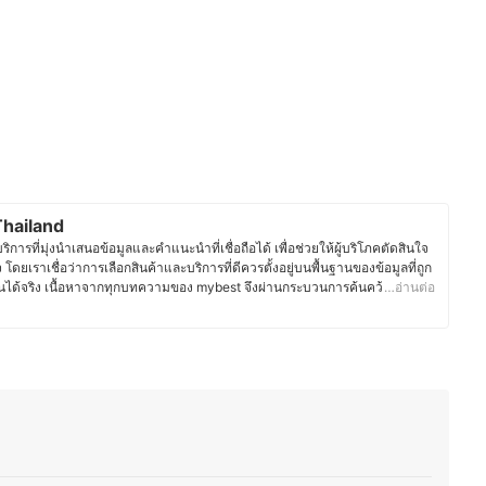
hailand
ารที่มุ่งนำเสนอข้อมูลและคำแนะนำที่เชื่อถือได้ เพื่อช่วยให้ผู้บริโภคตัดสินใจ
จ โดยเราเชื่อว่าการเลือกสินค้าและบริการที่ดีควรตั้งอยู่บนพื้นฐานของข้อมูลที่ถูก
ได้จริง เนื้อหาจากทุกบทความของ mybest จึงผ่านกระบวนการค้นคว้า
…อ่านต่อ
ิการ พร้อมตรวจสอบความถูกต้องร่วมกับผู้เชี่ยวชาญในแต่ละหมวดหมู่ เพื่อให้ผู้
และน่าเชื่อถือ นอกจากนี้ ทีมบรรณาธิการของ mybest ยังให้ความสำคัญกับการ
ะประเภท ตั้งแต่การเปรียบเทียบคุณสมบัติ วิธีการเลือก ไปจนถึงข้อควรรู้ก่อน
ต้องการของผู้บริโภคมีความหลากหลาย จึงมุ่งนำเสนอคำแนะนำที่กระชับ เข้าใจ
ระจำวันมากที่สุด
st Thailand