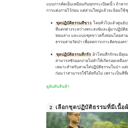
แบบการตัดเย็บเหมือนกันทุกกระเบียดนิ้ว ถ้าหาก
การแต่งกายไว้ก่อน แต่ส่วนใหญ่แล้วจะนิยมใช้ช
ชุดปฏิบัติธรรมสีขาว
โดยทั่วไปแล้วศูนย์ปฏ
ที่แตกต่างระหว่างพระสงฆ์และผู้มาปฏิบัติ
ท่อนล่าง
และแบบ
ชุดขาวครึ่งท่อน
โดยสวมใ
ธรรม
สายวัดป่า
เพื่อลดการเกาะติดของคราบ
ชุดปฏิบัติธรรมสีกรัก
ผ้าโทนสีกรักจะมีคุณส
สามารถซักออกง่ายไม่ทำให้เกิดรอยเหลืองกร
เหมาะสำหรับสวมใส่ปฏิบัติธรรมในป่า แต่
ก่อนว่าสามารถใช้ได้หรือไม่ เพราะเป็นสีท
ดูอันดับสินค้า
เลือกชุดปฏิบัติธรรมที่มีเนื
2