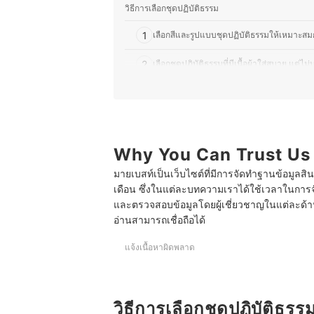
วิธีการเลือกชุดปฏิบัติธรรม
1
เลือกสีและรูปแบบชุดปฏิบัติธรรมให้เหมาะสม
2
เลือกชุดปฏิบัติธรรมที่มีเนื้อผ้าใส่สบาย แต่ไ
3
ตรวจสอบการตัดเย็บชุดปฏิบัติธรรมเพื่อคว
10 อันดับ ชุดปฏิบัติธรรม รวมชุดสีขาว สีกรัก ใส่สบาย
บทส่งท้าย
Why You Can Trust Us
มายเบสท์เป็นเว็บไซต์ที่มีการจัดทำฐานข้อมูลสิ
เดือน ซึ่งในแต่ละบทความเราได้ใช้เวลาในการจ
และตรวจสอบข้อมูลโดยผู้เชี่ยวชาญในแต่ละด้าน เ
อ่านสามารถเชื่อถือได้
แจ้งเนื้อหาผิดพลาด
วิธีการเลือกชุดปฏิบัติธรร