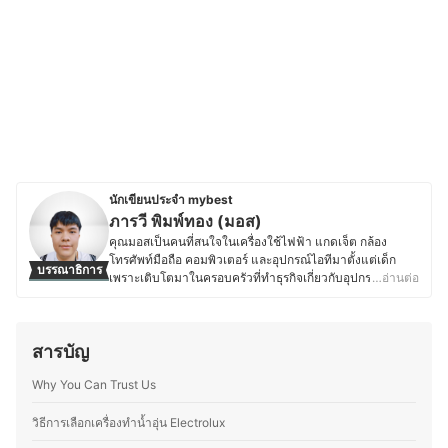
นักเขียนประจำ mybest
ภารวี พิมพ์ทอง (มอส)
คุณมอสเป็นคนที่สนใจในเครื่องใช้ไฟฟ้า แกดเจ็ต กล้อง
โทรศัพท์มือถือ คอมพิวเตอร์ และอุปกรณ์ไอทีมาตั้งแต่เด็ก
บรรณาธิการ
เพราะเติบโตมาในครอบครัวที่ทำธุรกิจเกี่ยวกับอุปกรณ์
…อ่านต่อ
อิเล็กทรอนิกส์ โดยปัจจุบันยังคงติดตามข่าวสารวงการไอที
อย่างต่อเนื่อง ไม่ว่าจะเป็นการเปิดตัวอุปกรณ์ใหม่ เทคโนโลยี
ล่าสุด หรือแนวโน้มของตลาดอุปกรณ์อิเล็กทรอนิกส์ นอกจาก
สารบัญ
การอัปเดตข้อมูลสินค้าไอทีแล้ว คุณมอสยังชื่นชอบงานช่าง
และ DIY โดยมักซ่อมแซมอุปกรณ์อิเล็กทรอนิกส์และเครื่องใช้
Why You Can Trust Us
ไฟฟ้าด้วยตัวเองเป็นประจำ ทำให้มีความเข้าใจเรื่อง
โครงสร้างและฟังก์ชันการทำงานของอุปกรณ์ต่างๆ มากขึ้น
ความชอบนี้ช่วยให้คุณมอสสามารถเปรียบเทียบจุดเด่นจุด
วิธีการเลือกเครื่องทำน้ำอุ่น Electrolux
ด้อยของสินค้าเทคโนโลยีแต่ละประเภทได้อย่างชัดเจน ทำให้