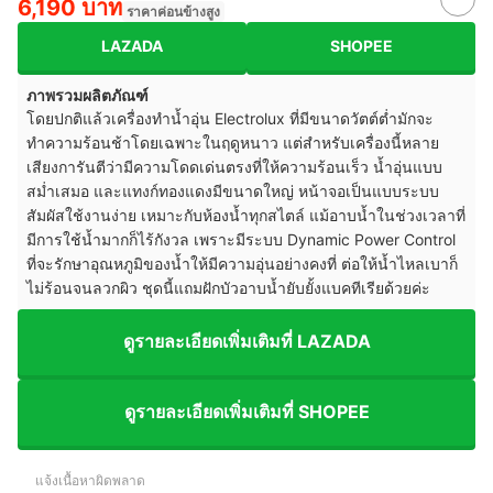
6,190 บาท
ราคาค่อนข้างสูง
LAZADA
SHOPEE
ภาพรวมผลิตภัณฑ์
โดยปกติแล้วเครื่องทำน้ำอุ่น Electrolux ที่มีขนาดวัตต์ต่ำมักจะ
ทำความร้อนช้าโดยเฉพาะในฤดูหนาว แต่สำหรับเครื่องนี้หลาย
เสียงการันตีว่ามีความโดดเด่นตรงที่ให้ความร้อนเร็ว น้ำอุ่นแบบ
สม่ำเสมอ และแทงก์ทองแดงมีขนาดใหญ่ หน้าจอเป็นแบบระบบ
สัมผัสใช้งานง่าย เหมาะกับห้องน้ำทุกสไตล์ แม้อาบน้ำในช่วงเวลาที่
มีการใช้น้ำมากก็ไร้กังวล เพราะมีระบบ Dynamic Power Control
ที่จะรักษาอุณหภูมิของน้ำให้มีความอุ่นอย่างคงที่ ต่อให้น้ำไหลเบาก็
ไม่ร้อนจนลวกผิว ชุดนี้แถมฝักบัวอาบน้ำยับยั้งแบคทีเรียด้วยค่ะ
ดูรายละเอียดเพิ่มเติมที่ LAZADA
ดูรายละเอียดเพิ่มเติมที่ SHOPEE
แจ้งเนื้อหาผิดพลาด