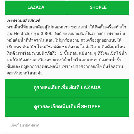
LAZADA
SHOPEE
ภาพรวมผลิตภัณฑ์
หากพื้นที่ที่คุณอาศัยอยู่ไม่ค่อยหนาว ขอแนะนำให้ติดตั้งเครื่องทำน้ำ
อุ่น Electrolux รุ่น 3,800 วัตต์ จะเหมาะสมเป็นอย่างยิ่ง เพราะเป็น
หม้อต้มน้ำที่ทำจากไนลอน ไม่ผุกร่อนง่าย ตัวเครื่องถูกออกแบบให้
เรียบหรู ทันสมัย โทนสีซอฟต์แซนด์ตามสไตล์สวีเดน ติดตั้งมุมไหน
ก็ดูดี มาพร้อมระบบนิรภัยถึง 15 ขั้นตอน แม้นาน ๆ ทีจึงจะเปิดใช้น้ำ
อุ่นก็ไม่ต้องกังวล เนื่องจากแทงก์น้ำเป็นไนลอนหนา ป้องกันน้ำรั่ว
ซึมและปัญหาการอุดตันท่อน้ำ เพราะปราศจากออกไซด์หรือคราบ
ตะกรันจากโลหะค่ะ
ดูรายละเอียดเพิ่มเติมที่ LAZADA
ดูรายละเอียดเพิ่มเติมที่ SHOPEE
แจ้งเนื้อหาผิดพลาด