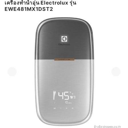
เครื่องทำน้ำอุ่น Electrolux รุ่น
EWE481MX1DST2
อ้างอิง:
shopee.co.th