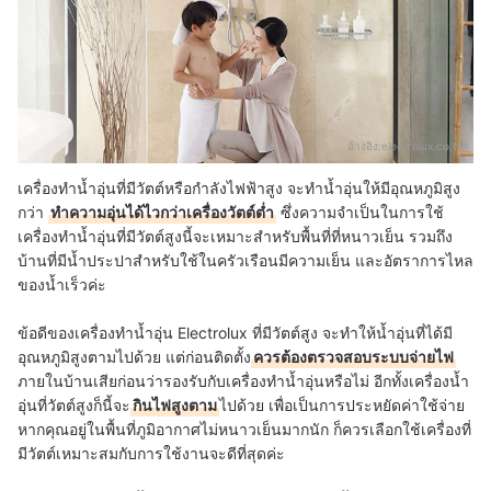
อ้างอิง:
electrolux.co.th
เครื่องทำน้ำอุ่นที่มีวัตต์หรือกำลังไฟฟ้าสูง จะทำน้ำอุ่นให้มีอุณหภูมิสูง
กว่า
ทำความอุ่นได้ไวกว่าเครื่องวัตต์ต่ำ
ซึ่งความจำเป็นในการใช้
เครื่องทำน้ำอุ่นที่มีวัตต์สูงนี้จะเหมาะสำหรับพื้นที่ที่หนาวเย็น รวมถึง
บ้านที่มีน้ำประปาสำหรับใช้ในครัวเรือนมีความเย็น และอัตราการไหล
ของน้ำเร็วค่ะ
ข้อดีของเครื่องทำน้ำอุ่น Electrolux ที่มีวัตต์สูง จะทำให้น้ำอุ่นที่ได้มี
อุณหภูมิสูงตามไปด้วย แต่ก่อนติดตั้ง
ควรต้องตรวจสอบระบบจ่ายไฟ
ภายในบ้านเสียก่อนว่ารองรับกับเครื่องทำน้ำอุ่นหรือไม่ อีกทั้งเครื่องน้ำ
อุ่นที่วัตต์สูงก็นี้จะ
กินไฟสูงตาม
ไปด้วย เพื่อเป็นการประหยัดค่าใช้จ่าย
หากคุณอยู่ในพื้นที่ภูมิอากาศไม่หนาวเย็นมากนัก ก็ควรเลือกใช้เครื่องที่
มีวัตต์เหมาะสมกับการใช้งานจะดีที่สุดค่ะ