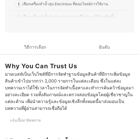
สนุกกับการแบ่งปันความรู้เกี่ยวกับเทคโนโลยีและอุปกรณ์ไอที
1
เลือกเครื่องทำน้ำอุ่น Electrolux ที่ตอบโจทย์การใช้งาน
ทั้งในแง่ของการเลือกซื้อ อัปเกรด และดูแลรักษา เพื่อให้ผู้อ่าน
สามารถเลือกอุปกรณ์ที่เหมาะสมกับการใช้งานของตนเองได้
2
เลือกเครื่องทำน้ำอุ่น Electrolux จากดีไซน์และวิธีการติดตั้ง
อย่างคุ้มค่า
ประวัติของ ภารวี พิมพ์ทอง (มอส)
ตรวจสอบระบบความปลอดภัยและการรับประกันเครื่องทำน้ำอุ่น
3
Electrolux แต่ละรุ่น
10 เครื่องทำน้ำอุ่น Electrolux รุ่นไหนดี ดีไซน์สวย ติดตั้งง่าย ปลอดภัย
วิธีการเลือก
อันดับ
บทส่งท้าย
Why You Can Trust Us
มายเบสท์เป็นเว็บไซต์ที่มีการจัดทำฐานข้อมูลสินค้าที่มีการเพิ่มข้อมูล
สินค้าเข้าไปมากกว่า 2,000 รายการในแต่ละเดือน ซึ่งในแต่ละ
บทความเราได้ใช้เวลาในการจัดทำเนื้อหาและทำการค้นคว้าข้อมูลมา
อย่างละเอียด รวมทั้งสัมภาษณ์และตรวจสอบข้อมูลโดยผู้เชี่ยวชาญใน
แต่ละด้าน เพื่อนำความรู้และข้อมูลเชิงลึกทั้งหมดนี้มาส่งมอบเป็น
บทความที่ผู้อ่านสามารถเชื่อถือได้
แจ้งเนื้อหาผิดพลาด