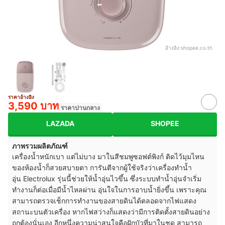
อ้างอิง:
shopee.co.th
ราคาอ้างอิง
3,590 บาท
ราคาปานกลาง
LAZADA
SHOPEE
ภาพรวมผลิตภัณฑ์
เครื่องน้ำหนักเบา แต่ไม่บาง มาในสีชมพูซอฟต์พิงก์ ติดไว้มุมไหน
ของห้องน้ำก็สวยสบายตา การันตีจากผู้ใช้จริงว่าเครื่องทำน้ำ
อุ่น Electrolux รุ่นนี้ช่วยให้น้ำอุ่นไวขึ้น ซึ่งระบบทำน้ำอุ่นจำเริ่ม
ทำงานก็ต่อเมื่อมีน้ำไหลผ่าน อุ่นใจในการอาบน้ำยิ่งขึ้น เพราะคุณ
สามารถตรวจเช็กการทำงานของสายดินได้ตลอดจากไฟแสดง
สถานะบนตัวเครื่อง หากไฟสว่างก็แสดงว่ามีการติดตั้งสายดินอย่าง
ถูกต้องนั่นเอง อีกหนึ่งความน่าสนใจคือฝักบัวที่มาในชุด สามารถ