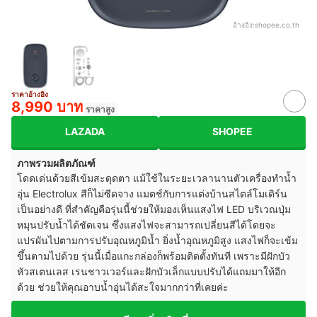
อ้างอิง:
shopee.co.th
ราคาอ้างอิง
8,990 บาท
ราคาสูง
LAZADA
SHOPEE
ภาพรวมผลิตภัณฑ์
โดดเด่นด้วยสีเข้มสะดุดตา แม้ใช้ในระยะเวลานานตัวเครื่องทำน้ำ
อุ่น Electrolux สีก็ไม่ซีดจาง แมตช์กับการแต่งบ้านสไตล์โมเดิร์น
เป็นอย่างดี ที่สำคัญคือรุ่นนี้ช่วยให้มองเห็นแสงไฟ LED บริเวณปุ่ม
หมุนปรับน้ำได้ชัดเจน ซึ่งแสงไฟจะสามารถเปลี่ยนสีได้โดยจะ
แปรผันไปตามการปรับอุณหภูมิน้ำ ยิ่งน้ำอุณหภูมิสูง แสงไฟก็จะเข้ม
ขึ้นตามไปด้วย รุ่นนี้เมื่อแกะกล่องก็พร้อมติดตั้งทันที เพราะมีฝักบัว
หัวสเตนเลส เรนชาวเวอร์และฝักบัวเล็กแบบปรับได้แถมมาให้อีก
ด้วย ช่วยให้คุณอาบน้ำอุ่นได้สะใจมากกว่าที่เคยค่ะ