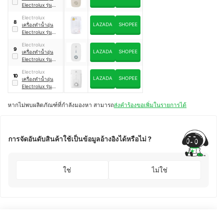
Electrolux รุ่น
EWE381LX-DAX2
Electrolux
8
LAZADA
SHOPEE
เครื่องทำน้ำอุ่น
Electrolux รุ่น
EWE451GX-DWX
Electrolux
9
LAZADA
SHOPEE
เครื่องทำน้ำอุ่น
Electrolux รุ่น
EWE451KX-
Electrolux
DWB6
10
LAZADA
SHOPEE
เครื่องทำน้ำอุ่น
Electrolux รุ่น
EWE351GX-DWX
หากไม่พบผลิตภัณฑ์ที่กำลังมองหา สามารถ
ส่งคำร้องขอเพิ่มในรายการได้
การจัดอันดับสินค้าใช้เป็นข้อมูลอ้างอิงได้หรือไม่ ?
ใช่
ไม่ใช่